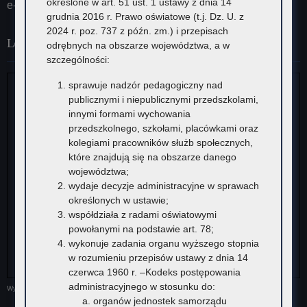
określone w art. 51 ust. 1 ustawy z dnia 14
e-Doręczenia: AE:PL-23387-37626-IRHSW-19
grudnia 2016 r. Prawo oświatowe (t.j. Dz. U. z
2024 r. poz. 737 z późn. zm.) i przepisach
Lokalizacja
odrębnych na obszarze województwa, a w
szczególności:
sprawuje nadzór pedagogiczny nad
publicznymi i niepublicznymi przedszkolami,
innymi formami wychowania
przedszkolnego, szkołami, placówkami oraz
kolegiami pracowników służb społecznych,
które znajdują się na obszarze danego
województwa;
wydaje decyzje administracyjne w sprawach
określonych w ustawie;
współdziała z radami oświatowymi
powołanymi na podstawie art. 78;
wykonuje zadania organu wyższego stopnia
w rozumieniu przepisów ustawy z dnia 14
czerwca 1960 r. –Kodeks postępowania
administracyjnego w stosunku do:
Wyświetl większą mapę
organów jednostek samorządu