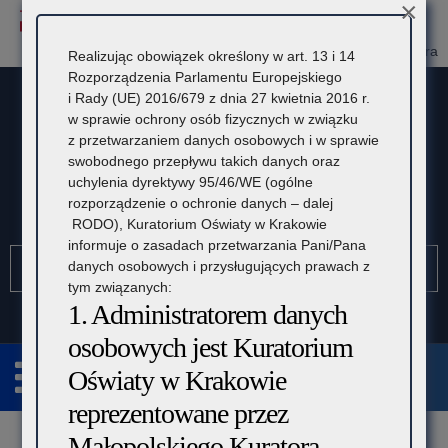
×
Przejdź
Przejdź
Dostępność
Rozmiar
Domyślna
Wielka
Kontrast
do
do
czcionki:
treśći
nawigacji
SIO
Panel Dyrektora
Realizując obowiązek określony w art. 13 i 14
Rozporządzenia Parlamentu Europejskiego
i Rady (UE) 2016/679 z dnia 27 kwietnia 2016 r.
w sprawie ochrony osób fizycznych w związku
z przetwarzaniem danych osobowych i w sprawie
swobodnego przepływu takich danych oraz
uchylenia dyrektywy 95/46/WE (ogólne
rozporządzenie o ochronie danych – dalej
Kuratorium Oświaty w Krakowie
RODO), Kuratorium Oświaty w Krakowie
informuje o zasadach przetwarzania Pani/Pana
Szukaj
Pole
Szu
danych osobowych i przysługujących prawach z
wymagane.
tym związanych:
Wpisz
1. Administratorem danych
minimum
3
osobowych jest Kuratorium
znaki.
Oświaty w Krakowie
reprezentowane przez
Rozwiń
Małopolskiego Kuratora