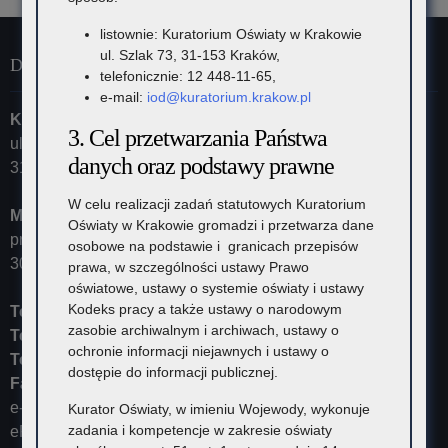
listownie: Kuratorium Oświaty w Krakowie
ul. Szlak 73, 31-153 Kraków,
Dane kontaktowe
telefonicznie: 12 448-11-65,
e-mail:
iod@kuratorium.krakow.pl
Kuratorium Oświaty w Krakowie
3. Cel przetwarzania Państwa
ul. Szlak 73
danych oraz podstawy prawne
31-153 Kraków
W celu realizacji zadań statutowych Kuratorium
Małopolski Kurator Oświaty
Oświaty w Krakowie gromadzi i przetwarza dane
przyjmuje ul. Kazimierza Morawskiego 5,
osobowe na podstawie i granicach przepisów
30-102 Kraków
prawa, w szczególności ustawy Prawo
oświatowe, ustawy o systemie oświaty i ustawy
Kodeks pracy a także ustawy o narodowym
Tel:
12 448-11-10
zasobie archiwalnym i archiwach, ustawy o
Tel:
12 448-11-15
ochronie informacji niejawnych i ustawy o
Tel:
12 448-11-20
dostępie do informacji publicznej.
Fax:
12 448-11-62
e-mail:
kurator@kuratorium.krakow.pl
Kurator Oświaty, w imieniu Wojewody, wykonuje
zadania i kompetencje w zakresie oświaty
ePUAP (adres skrytki): /KOKrakow/skrytka