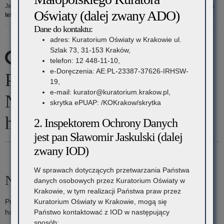
Jesteś tutaj:
Strona główna
»
Przywrócić głos Niezłomnym, Nieobecnym na
Oświaty (dalej zwany ADO)
lekcjach historii
Dane do kontaktu:
adres: Kuratorium Oświaty w Krakowie ul.
Szlak 73, 31-153 Kraków,
Wyniki wyszukiwania dla:
telefon: 12 448-11-10,
e-Doręczenia: AE:PL-23387-37626-IRHSW-
Przywrócić głos Niezłomnym,
19,
e-mail: kurator@kuratorium.krakow.pl,
Nieobecnym na lekcjach
skrytka ePUAP: /KOKrakow/skrytka
historii
2. Inspektorem Ochrony Danych
jest pan Sławomir Jaskulski (dalej
zwany IOD)
W sprawach dotyczących przetwarzania Państwa
Nic nie znaleziono
danych osobowych przez Kuratorium Oświaty w
Krakowie, w tym realizacji Państwa praw przez
Kuratorium Oświaty w Krakowie, mogą się
Przepraszamy, ale nie znaleziono żadnych materiałów z tym
Państwo kontaktować z IOD w następujący
hasłem. Spróbuj ponownie lub pod innym hasłem.
sposób: