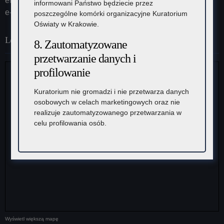
ePUAP (adres skrytki): /KOKrakow/skrytka
informowani Państwo będziecie przez
e-Doręczenia: AE:PL-23387-37626-IRHSW-19
poszczególne komórki organizacyjne Kuratorium
Oświaty w Krakowie.
Lokalizacja
8. Zautomatyzowane
przetwarzanie danych i
profilowanie
Kuratorium nie gromadzi i nie przetwarza danych
osobowych w celach marketingowych oraz nie
realizuje zautomatyzowanego przetwarzania w
celu profilowania osób.
Wyświetl większą mapę