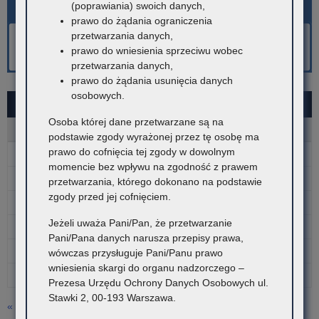
(poprawiania) swoich danych,
prawo do żądania ograniczenia
przetwarzania danych,
prawo do wniesienia sprzeciwu wobec
przetwarzania danych,
prawo do żądania usunięcia danych
osobowych.
SIERPIEŃ 2026
Osoba której dane przetwarzane są na
P
W
Ś
C
P
S
N
podstawie zgody wyrażonej przez tę osobę ma
prawo do cofnięcia tej zgody w dowolnym
1
2
momencie bez wpływu na zgodność z prawem
3
4
5
6
7
8
9
przetwarzania, którego dokonano na podstawie
zgody przed jej cofnięciem.
10
11
12
13
14
15
16
Jeżeli uważa Pani/Pan, że przetwarzanie
17
18
19
20
21
22
23
Pani/Pana danych narusza przepisy prawa,
24
25
26
27
28
29
30
wówczas przysługuje Pani/Panu prawo
wniesienia skargi do organu nadzorczego –
31
Prezesa Urzędu Ochrony Danych Osobowych ul.
Stawki 2, 00-193 Warszawa.
« lip