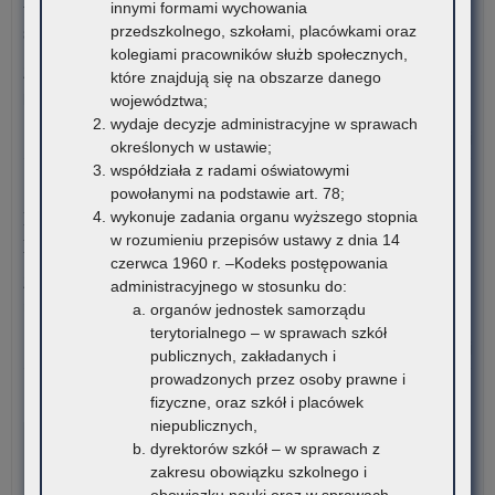
terenie województwa małopolskiego – rekrutacja na rok
innymi formami wychowania
uc
szkolny 2026/2027
przedszkolnego, szkołami, placówkami oraz
ni
kolegiami pracowników służb społecznych,
w
Załączniki Informacja o liczbie wolnych miejsc na semestr
które znajdują się na obszarze danego
for
pierwszy klas…
województwa;
dof
wydaje decyzje administracyjne w sprawach
za
o:
Czytaj więcej
określonych w ustawie;
pod
Inf
współdziała z radami oświatowymi
mat
o
6 sierpnia 2026
powołanymi na podstawie art. 78;
edu
real
wykonuje zadania organu wyższego stopnia
Konkurs stypendialny dla romskich uczniów szkół
i
pr
w rozumieniu przepisów ustawy z dnia 14
ponadpodstawowych oraz studentów romskich
mat
czerwca 1960 r. –Kodeks postępowania
ćwi
Związek Romów Polskich ogłasza konkurs stypendialny dla
administracyjnego w stosunku do:
(w
romskich uczniów szkół…
organów jednostek samorządu
szk
terytorialnego – w sprawach szkół
o:
Czytaj więcej
publicznych, zakładanych i
Ko
prowadzonych przez osoby prawne i
sty
6 sierpnia 2026
fizyczne, oraz szkół i placówek
dla
niepublicznych,
VI edycja Ogólnopolskiej Olimpiady Wiedzy o
rom
dyrektorów szkół – w sprawach z
Procesie Inwestycyjno-Budowlanym
ucz
zakresu obowiązku szkolnego i
szk
Komitet Główny Ogólnopolskiej Olimpiady Wiedzy
obowiązku nauki oraz w sprawach