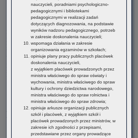
me
nauczycieli, poradniami psychologiczno-
dla
o:
Czytaj więcej
pedagogicznymi i bibliotekami
nau
Inf
pedagogicznymi w realizacji zadań
szk
o
4 sierpnia 2026
dotyczących diagnozowania, na podstawie
i
real
wyników nadzoru pedagogicznego, potrzeb
Komunikat Małopolskiego Kuratora Oświaty w sprawie
pl
pr
w zakresie doskonalenia nauczycieli;
przekazywania informacji o liczbie wolnych miejsc w
zna
wspomaga działania w zakresie
publicznych liceach ogólnokształcących, technikach,
się
organizowania egzaminów w szkołach;
branżowych szkołach I stopnia, szkołach policealnych,
na
opiniuje plany pracy publicznych placówek
branżowych szkołach II stopnia, publicznych szkołach
ter
doskonalenia nauczycieli,
podstawowych dla dorosłych – postępowanie rekrutacyjne na
wo
z wyjątkiem placówek prowadzonych przez
rok szkolny 2026/2027 oraz po przeprowadzeniu postępowania
mał
ministra właściwego do spraw oświaty i
rekrutacyjnego uzupełniającego na rok szkolny 2026/2027
wychowania, ministra właściwego do spraw
kultury i ochrony dziedzictwa narodowego,
o:
Czytaj więcej
ministra właściwego do spraw rolnictwa i
Inf
ministra właściwego do spraw zdrowia;
o
3 sierpnia 2026
opiniuje arkusze organizacji publicznych
real
Ogólnopolski Konkurs Filmowy „Wieś mnie kręci, ja kręcę
szkół i placówek, z wyjątkiem szkół i
pr
wieś”
placówek prowadzonych przez ministrów, w
zakresie ich zgodności z przepisami,
Stowarzyszenie „Kulturalne Ponidzie” w Chrobrzu zaprasza do
przedstawiane przez organy prowadzące
udziału w Ogólnopolskim…