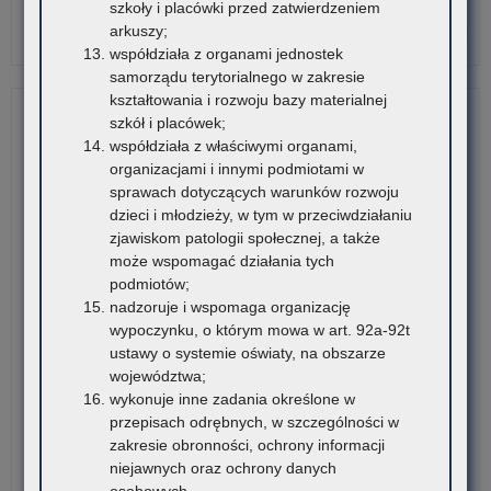
szkoły i placówki przed zatwierdzeniem
arkuszy;
o:
Czytaj więcej
współdziała z organami jednostek
Inf
samorządu terytorialnego w zakresie
o
kształtowania i rozwoju bazy materialnej
real
szkół i placówek;
pr
współdziała z właściwymi organami,
organizacjami i innymi podmiotami w
sprawach dotyczących warunków rozwoju
dzieci i młodzieży, w tym w przeciwdziałaniu
zjawiskom patologii społecznej, a także
może wspomagać działania tych
podmiotów;
nadzoruje i wspomaga organizację
wypoczynku, o którym mowa w art. 92a-92t
ustawy o systemie oświaty, na obszarze
województwa;
wykonuje inne zadania określone w
przepisach odrębnych, w szczególności w
zakresie obronności, ochrony informacji
niejawnych oraz ochrony danych
osobowych.