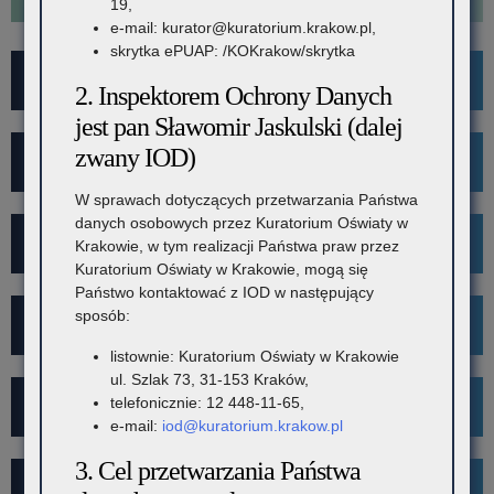
19,
e-mail: kurator@kuratorium.krakow.pl,
skrytka ePUAP: /KOKrakow/skrytka
For Foreigners
2. Inspektorem Ochrony Danych
jest pan Sławomir Jaskulski (dalej
zwany IOD)
Wykaz szkół i placówek
W sprawach dotyczących przetwarzania Państwa
danych osobowych przez Kuratorium Oświaty w
Rekrutacja
Krakowie, w tym realizacji Państwa praw przez
Kuratorium Oświaty w Krakowie, mogą się
Państwo kontaktować z IOD w następujący
sposób:
Mediacje
listownie: Kuratorium Oświaty w Krakowie
ul. Szlak 73, 31-153 Kraków,
telefonicznie: 12 448-11-65,
Projekt Kibicuj z Klasą
e-mail:
iod@kuratorium.krakow.pl
3. Cel przetwarzania Państwa
Kampania społeczna "Ustal z Babcią Hasło"