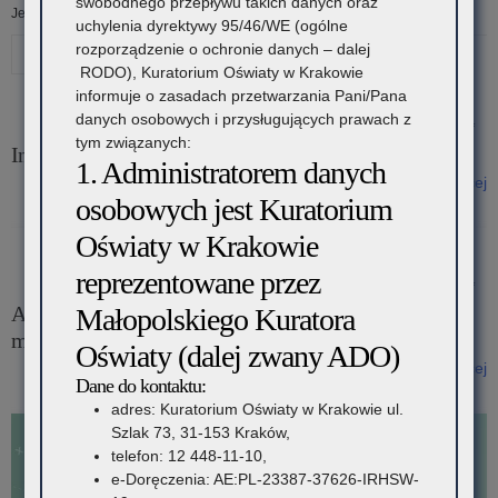
swobodnego przepływu takich danych oraz
Jesteś tutaj:
Strona główna
»
Dyrektor i Nauczyciele
»
eTwinning
uchylenia dyrektywy 95/46/WE (ogólne
rozporządzenie o ochronie danych – dalej
Drukuj
RODO), Kuratorium Oświaty w Krakowie
informuje o zasadach przetwarzania Pani/Pana
Kategoria:
danych osobowych i przysługujących prawach z
23 października 2024
tym związanych:
eTwinning
Informacje o realizacji programu
1. Administratorem danych
Czytaj więcej
osobowych jest Kuratorium
o: Informacje o realizacji programu
Oświaty w Krakowie
reprezentowane przez
23 października 2024
Ambasadorzy programu eTwinning w województwie
Małopolskiego Kuratora
małopolskim
Oświaty (dalej zwany ADO)
Czytaj więcej
Dane do kontaktu:
o: Ambasadorzy programu eTwinning w województwie małopolskim
adres: Kuratorium Oświaty w Krakowie ul.
Szlak 73, 31-153 Kraków,
telefon: 12 448-11-10,
e-Doręczenia: AE:PL-23387-37626-IRHSW-