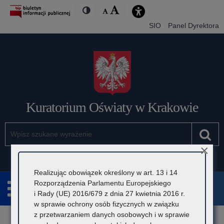
Przejdź
Przejdź
Dostępność
Rozmiar
Domyślna
Wielka
Kontrast
do
do
czcionki:
treśći
nawigacji
SIO
Panel Dyrektora
Kuratorium Oświaty w Krakowie
Szukaj
Pole
Szu
wymagane.
×
Wpisz
minimum
3
Realizując obowiązek określony w art. 13 i 14
znaki.
Rozporządzenia Parlamentu Europejskiego
i Rady (UE) 2016/679 z dnia 27 kwietnia 2016 r.
w sprawie ochrony osób fizycznych w związku
Rozwiń
z przetwarzaniem danych osobowych i w sprawie