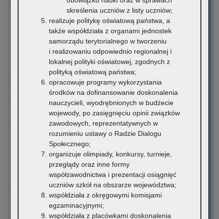
po
o Procesie Inwestycyjno-Budowlanym przekazuje
skreślenia uczniów z listy uczniów;
ora
harmonogram…
realizuje politykę oświatową państwa, a
stu
także współdziała z organami jednostek
rom
o:
Czytaj więcej
samorządu terytorialnego w tworzeniu
VI
i realizowaniu odpowiednio regionalnej i
edy
5 sierpnia 2026
lokalnej polityki oświatowej, zgodnych z
Ogó
polityką oświatową państwa;
Ogłoszenie o naborze kandydatów na stanowisko doradcy
Oli
opracowuje programy wykorzystania
metodycznego dla nauczycieli szkół i placówek znajdujących
Wi
środków na dofinansowanie doskonalenia
się na terenie województwa małopolskiego
o
nauczycieli, wyodrębnionych w budżecie
Pro
Kuratorium Oświaty w Krakowie ogłasza nabór kandydatów na
wojewody, po zasięgnięciu opinii związków
Inw
stanowisko doradców…
zawodowych, reprezentatywnych w
Bu
rozumieniu ustawy o Radzie Dialogu
o:
Czytaj więcej
Społecznego;
Ogł
organizuje olimpiady, konkursy, turnieje,
o
5 sierpnia 2026
przeglądy oraz inne formy
na
współzawodnictwa i prezentacji osiągnięć
Materiały dotyczące nowych podstaw programowych
ka
uczniów szkół na obszarze województwa;
wprowadzanych w związku z Reformą Kompas Jutra
na
współdziała z okręgowymi komisjami
sta
egzaminacyjnymi;
Instytut Badań Edukacyjnych-Państwowy Instytut Badawczy
dor
współdziała z placówkami doskonalenia
oraz Ośrodek Rozwoju Edukacji zapraszają…