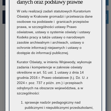
danych oraz podstawy prawne
W celu realizacji zadań statutowych Kuratorium
Oświaty w Krakowie gromadzi i przetwarza dane
Najnowsze informacje
osobowe na podstawie i granicach przepisów
prawa, w szczególności ustawy Prawo
oświatowe, ustawy o systemie oświaty i ustawy
7 sierpnia 2026
Kodeks pracy a także ustawy o narodowym
Dane ostateczne – Rządowy program pomocy uczniom
zasobie archiwalnym i archiwach, ustawy o
niepełnosprawnym w formie dofinansowania zakupu
ochronie informacji niejawnych i ustawy o
podręczników, materiałów edukacyjnych i materiałów
dostępie do informacji publicznej.
ćwiczeniowych (wyprawka szkolna)
Kurator Oświaty, w imieniu Wojewody, wykonuje
W związku z harmonogramem realizacji Rządowego programu
zadania i kompetencje w zakresie oświaty
pomocy uczniom niepełnosprawnym…
określone w art. 51 ust. 1 ustawy z dnia 14
grudnia 2016 r. Prawo oświatowe (t.j. Dz. U. z
o:
Czytaj więcej
2024 r. poz. 737 z późn. zm.) i przepisach
Da
odrębnych na obszarze województwa, a w
ost
7 sierpnia 2026
szczególności:
–
Informacja o liczbie wolnych miejsc na semestr pierwszy klas I
Rz
publicznych szkół policealnych, branżowych szkół II stopnia i
sprawuje nadzór pedagogiczny nad
pr
szkół dla dorosłych (publicznych liceów ogólnokształcących) na
publicznymi i niepublicznymi przedszkolami,
po