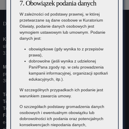
7. Obowiązek podania danych
W zależności od podstawy prawnej, w której
przetwarzane są dane osobowe w Kuratorium
Dane kontaktowe
Oświaty, podanie danych osobowych jest
wymogiem ustawowym lub umownym. Podanie
danych jest:
Kuratorium Oświaty w Krakowie
ul. Szlak 73
obowiązkowe (gdy wynika to z przepisów
31-153 Kraków
prawa),
dobrowolne (jeśli wynika z udzielonej
Małopolski Kurator Oświaty
Pani/Pana zgody np. w celu prowadzenia
kampanii informacyjnej, organizacji spotkań
przyjmuje ul. Kazimierza Morawskiego 5,
edukacyjnych, itp.).
30-102 Kraków
W szczególnych przypadkach ich podanie jest
Tel:
12 448-11-10
warunkiem zawarcia umowy.
Tel:
12 448-11-15
O szczegółach podstawy gromadzenia danych
Tel:
12 448-11-20
osobowych i ewentualnym obowiązku lub
Fax:
12 448-11-62
dobrowolności ich podania oraz potencjalnych
e-mail:
kurator@kuratorium.krakow.pl
konsekwencjach niepodania danych,