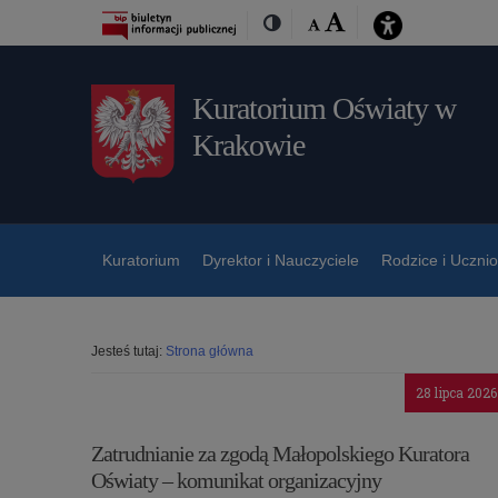
Przejdź
Przejdź
Dostępność
Rozmiar
Domyślna
Wielka
Kontrast
do
do
czcionki:
treśći
nawigacji
Kuratorium Oświaty w
Krakowie
Kuratorium
Dyrektor i Nauczyciele
Rodzice i Uczni
Jesteś tutaj:
Strona główna
28 lipca 2026
Zatrudnianie za zgodą Małopolskiego Kuratora
Oświaty – komunikat organizacyjny