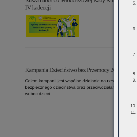
Rusza nabór do Młodzieżowej Rady Klimatycznej
IV kadencji
Czytaj więc
o: Rusza nabór do Młodzieżowej Rady Klimatycznej 
kadenc
6 lipca 2026
Kampania Dzieciństwo bez Przemocy 2026
Celem kampanii jest wspólne działanie na rzecz
bezpiecznego dzieciństwa oraz przeciwdziałania przemoc
wobec dzieci.
Czytaj więc
o: Kampania Dzieciństwo bez Przemocy 2026