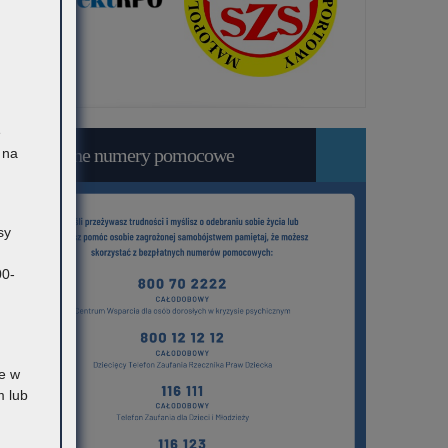
ę
Bezpłatne numery pomocowe
 na
sy
00-
e w
 lub