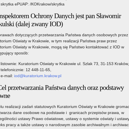
ej
skrytka ePUAP: /KOKrakow/skrytka
Czytaj więcej
Inspektorem Ochrony Danych jest pan Sławomir
o: Ogłoszenie o naborze kandydatów na stanowisko
kulski (dalej zwany IOD)
doradcy metodycznego dla nauczycieli szkół i placówek
30 lipca 2026
znajdujących się na terenie województwa małopolskiego
rawach dotyczących przetwarzania Państwa danych osobowych przez
torium Oświaty w Krakowie, w tym realizacji Państwa praw przez
Możliwość wykorzystania Platformy do diagnozy
torium Oświaty w Krakowie, mogą się Państwo kontaktować z IOD w
ępujący sposób:
Zakończyły się prace związane z modyfikacją i
optymalizacją systemu związanego z ponownym
listownie: Kuratorium Oświaty w Krakowie ul. Szlak 73, 31-153 Kraków,
uruchomieniem narzędzia informatycznego dla szkół i
y
telefonicznie: 12 448-11-65,
placówek – Platformy do diagnozy
e-mail:
iod@kuratorium.krakow.pl
Czytaj więcej
Cel przetwarzania Państwa danych oraz podstawy
o: Możliwość wykorzystania Platformy do diagnozy
awne
lu realizacji zadań statutowych Kuratorium Oświaty w Krakowie gromad
ej
twarza dane osobowe na podstawie i granicach przepisów prawa, w
ególności ustawy Prawo oświatowe, ustawy o systemie oświaty i ustaw
20 lipca 2026
ks pracy a także ustawy o narodowym zasobie archiwalnym i archiwac