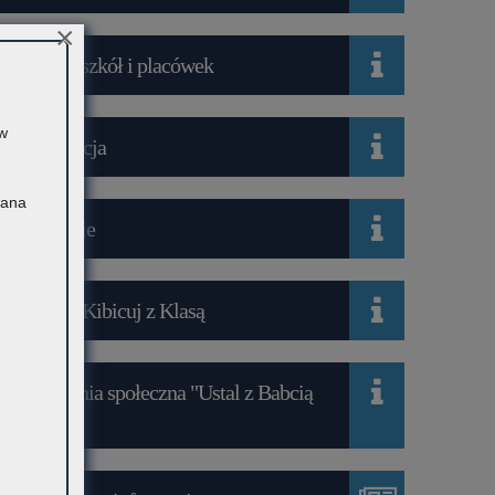
×
Wykaz szkół i placówek
 w
Rekrutacja
Pana
Mediacje
Projekt Kibicuj z Klasą
Kampania społeczna "Ustal z Babcią
Hasło"