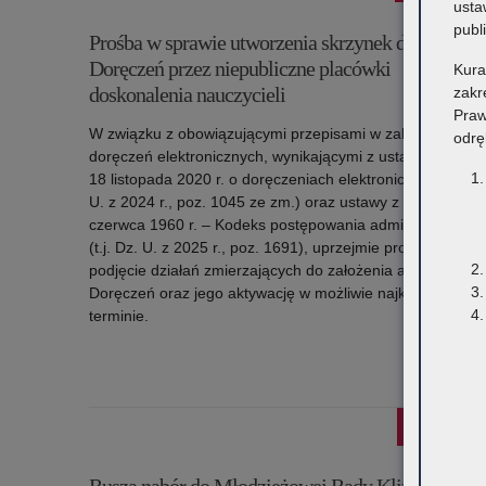
usta
publ
Prośba w sprawie utworzenia skrzynek do e-
Doręczeń przez niepubliczne placówki
Kura
doskonalenia nauczycieli
zakr
Praw
W związku z obowiązującymi przepisami w zakresie
odrę
doręczeń elektronicznych, wynikającymi z ustawy z dnia
18 listopada 2020 r. o doręczeniach elektronicznych (Dz.
U. z 2024 r., poz. 1045 ze zm.) oraz ustawy z dnia 14
czerwca 1960 r. – Kodeks postępowania administracyjne
(t.j. Dz. U. z 2025 r., poz. 1691), uprzejmie prosimy o
podjęcie działań zmierzających do założenia adresu do e-
Doręczeń oraz jego aktywację w możliwie najkrótszym
terminie.
Czytaj więc
o: Prośba w sprawie utworzenia skrzynek do e-Doręcz
przez niepubliczne placówki doskonalenia nauczycie
15 lipca 2026