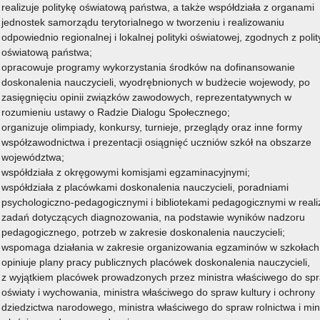
Reforma26 – MCDN rozpoczyna szkolenia
realizuje politykę oświatową państwa, a także współdziała z organami
przedmiotowe z nowych podstaw programowych
jednostek samorządu terytorialnego w tworzeniu i realizowaniu
ej
Czytaj więcej
odpowiednio regionalnej i lokalnej polityki oświatowej, zgodnych z poli
IV
o: Reforma26 – MCDN rozpoczyna szkolenia
oświatową państwa;
ji
przedmiotowe z nowych podstaw programowych
opracowuje programy wykorzystania środków na dofinansowanie
doskonalenia nauczycieli, wyodrębnionych w budżecie wojewody, po
zasięgnięciu opinii związków zawodowych, reprezentatywnych w
rozumieniu ustawy o Radzie Dialogu Społecznego;
3 lipca 2026
organizuje olimpiady, konkursy, turnieje, przeglądy oraz inne formy
współzawodnictwa i prezentacji osiągnięć uczniów szkół na obszarze
województwa;
Cykl szkoleń online „Łączymy. Tworzenie
współdziała z okręgowymi komisjami egzaminacyjnymi;
spójnych i wspierających środowisk uczenia się i
współdziała z placówkami doskonalenia nauczycieli, poradniami
rozwoju”.
psychologiczno-pedagogicznymi i bibliotekami pedagogicznymi w realiz
y
zadań dotyczących diagnozowania, na podstawie wyników nadzoru
Ogólnopolski, bezpłatny
pedagogicznego, potrzeb w zakresie doskonalenia nauczycieli;
program szkoleniowo-
ej
wspomaga działania w zakresie organizowania egzaminów w szkołach
badawczy dla szkół i
opiniuje plany pracy publicznych placówek doskonalenia nauczycieli,
przedszkoli (2026–2028).
z wyjątkiem placówek prowadzonych przez ministra właściwego do sp
oświaty i wychowania, ministra właściwego do spraw kultury i ochrony
Czytaj więcej
dziedzictwa narodowego, ministra właściwego do spraw rolnictwa i min
o: Cykl szkoleń online „Łączymy. Tworzenie spójnych i