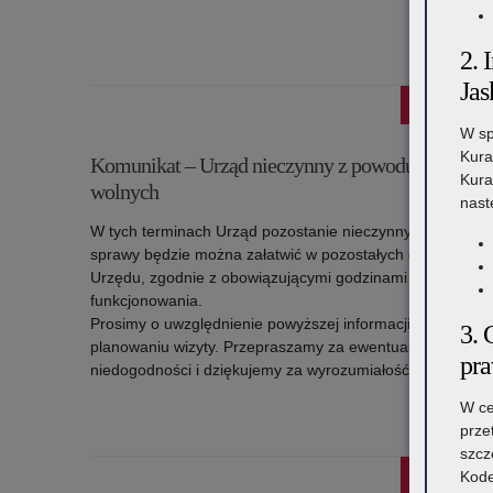
Czytaj więc
o: Ważny komunikat
2. 
Jas
30 lipca 2026
W sp
Kura
Komunikat – Urząd nieczynny z powodu dni
Kura
wolnych
nast
W tych terminach Urząd pozostanie nieczynny. Wszystkie
sprawy będzie można załatwić w pozostałych dniach prac
Urzędu, zgodnie z obowiązującymi godzinami jego
funkcjonowania.
Prosimy o uwzględnienie powyższej informacji przy
3. 
planowaniu wizyty. Przepraszamy za ewentualne
pr
niedogodności i dziękujemy za wyrozumiałość.
W ce
Czytaj więc
prze
o: Komunikat – Urząd nieczynny z powodu dni wolnych
szcz
22 lipca 2026
Kode