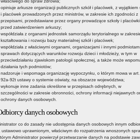
właściwego do spraw zdrowia;
wspierających środowisk uczenia się i rozwoju”.
1 lipca 2026
opiniuje arkusze organizacji publicznych szkół i placówek, z wyjątkiem 
i placówek prowadzonych przez ministrów, w zakresie ich zgodności z
przepisami, przedstawiane przez organy prowadzące szkoły i placówki
Wręczenie wyróżnień „Szkoła Przyjazna
przed zatwierdzeniem arkuszy;
Harcerstwu”
współdziała z organami jednostek samorządu terytorialnego w zakresi
kształtowania i rozwoju bazy materialnej szkół i placówek;
23 czerwca 2026 r. w
współdziała z właściwymi organami, organizacjami i innymi podmiotam
-
Muzeum i Centrum Ruchu
sprawach dotyczących warunków rozwoju dzieci i młodzieży, w tym w
o
Harcerskiego w Krakowie
przeciwdziałaniu zjawiskom patologii społecznej, a także może wspo
odbyła się Gala wręczenia
działania tych podmiotów;
Wyróżnień „Szkoła Przyjazna
nadzoruje i wspomaga organizację wypoczynku, o którym mowa w art.
ej
Harcerstwu”, zorganizowana
92a-92t ustawy o systemie oświaty, na obszarze województwa;
przez Małopolskiego Kuratora Oświaty, ZHP Chorągiew
wykonuje inne zadania określone w przepisach odrębnych, w
Krakowską i Okręg Małopolski ZHR.
szczególności w zakresie obronności, ochrony informacji niejawnych o
ochrony danych osobowych.
Czytaj więcej
o: Wręczenie wyróżnień „Szkoła Przyjazna Harcerstwu”
Odbiorcy danych osobowych
24 czerwca 2026
nistrator co do zasady nie udostępnia danych osobowych innym odbi
 ustawowo uprawnionym, właściwym do rozpatrzenia wnoszonych spr
„Głos można podrobić. Hasła nie. Zanim zaufasz
którym Administrator powierzył przetwarzanie danych na podstawie zawa