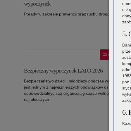
wypoczynek
umow
usłu
Porady w zakresie prewencji oraz ruchu drogowego
dany
zaró
Czytaj więc
o: Porady małopolskich policjantów na letni wypoczynek
5. 
Dane
prze
22 czerwca 2026
zost
komp
admi
Bezpieczny wypoczynek LATO 2026
1983
Bezpieczeństwo dzieci i młodzieży podczas wypoczynku
poz.
jest jednym z najważniejszych obowiązków osób
styc
odpowiedzialnych za organizację czasu wolnego
wyka
najmłodszych.
zakł
Czytaj więc
6. 
o: Bezpieczny wypoczynek LATO 2026
Każd