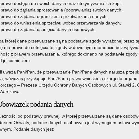
nazwą PLAN AWARYJNY.
prawo dostępu do swoich danych oraz otrzymywania ich kopii,
prawo do żądania sprostowania (poprawiania) swoich danych,
Czytaj więcej
prawo do żądania ograniczenia przetwarzania danych,
o: Bezpłatne materiały profilaktyczne dla szkół „PLAN
prawo do wniesienia sprzeciwu wobec przetwarzania danych,
AWARYJNY”
prawo do żądania usunięcia danych osobowych.
a której dane przetwarzane są na podstawie zgody wyrażonej przez t
ę ma prawo do cofnięcia tej zgody w dowolnym momencie bez wpływu
ność z prawem przetwarzania, którego dokonano na podstawie zgody
d jej cofnięciem.
li uważa Pani/Pan, że przetwarzanie Pani/Pana danych narusza przepi
a, wówczas przysługuje Pani/Panu prawo wniesienia skargi do organu
orczego – Prezesa Urzędu Ochrony Danych Osobowych ul. Stawki 2, 
Warszawa.
Obowiązek podania danych
leżności od podstawy prawnej, w której przetwarzane są dane osobow
torium Oświaty, podanie danych osobowych jest wymogiem ustawowym
nym. Podanie danych jest: