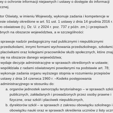
wy o ochronie informacji niejawnych i ustawy o dostępie do informacji
icznej.
Komunikat Małopolskiego Kuratora Oświaty w
sprawie przekazania informacji o liczbie wolnych
tor Oświaty, w imieniu Wojewody, wykonuje zadania i kompetencje w
miejsc w liceach ogólnokształcących, technikach i
esie oświaty określone w art. 51 ust. 1 ustawy z dnia 14 grudnia 2016 r.
o oświatowe (t.j. Dz. U. z 2024 r. poz. 737 z późn. zm.) i przepisach
branżowych szkołach I stopnia – rekrutacja na rok
bnych na obszarze województwa, a w szczególności:
szkolny 2026/2027
sprawuje nadzór pedagogiczny nad publicznymi i niepublicznymi
Uprzejmie przypominam o obowiązku przekazania przez
przedszkolami, innymi formami wychowania przedszkolnego, szkołami
komisję rekrutacyjną Małopolskiemu Kuratorowi Oświaty
placówkami oraz kolegiami pracowników służb społecznych, które znaj
go
informacji o liczbie wolnych miejsc w szkole, po
się na obszarze danego województwa;
przeprowadzeniu postępowania rekrutacyjnego do klas I
wydaje decyzje administracyjne w sprawach określonych w ustawie;
publicznych liceów ogólnokształcących, techników i
współdziała z radami oświatowymi powołanymi na podstawie art. 78;
branżowych szkół I stopnia na rok szkolny 2025/2026 w
wykonuje zadania organu wyższego stopnia w rozumieniu przepisów
województwie małopolskim
ustawy z dnia 14 czerwca 1960 r. –Kodeks postępowania
ej
administracyjnego w stosunku do:
Czytaj więcej
eń
organów jednostek samorządu terytorialnego – w sprawach szkó
o: Komunikat Małopolskiego Kuratora Oświaty w sprawie
li
publicznych, zakładanych i prowadzonych przez osoby prawne i
przekazania informacji o liczbie wolnych miejsc w liceach
13 lipca 2026
fizyczne, oraz szkół i placówek niepublicznych,
ogólnokształcących, technikach i branżowych szkołach I
dyrektorów szkół – w sprawach z zakresu obowiązku szkolnego i
stopnia – rekrutacja na rok szkolny 2026/2027
obowiązku nauki oraz w sprawach skreślenia uczniów z listy ucz