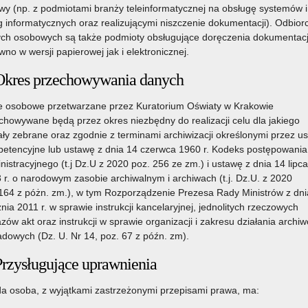
uszom, zapytaj o hasło.”
y (np. z podmiotami branży teleinformatycznej na obsługę systemów i
g informatycznych oraz realizującymi niszczenie dokumentacji). Odbior
3 czerwca 2026 r. w Małopolskim Urzędzie Wojewódzkim w
ch osobowych są także podmioty obsługujące doręczenia dokumentacj
Krakowie odbył się briefing prasowy poświęcony
wno w wersji papierowej jak i elektronicznej.
ej
podsumowaniu kampanii społecznej „Ustal z Babcią hasło”.
Okres przechowywania danych
Czytaj więcej
o: „Głos można podrobić. Hasła nie. Zanim zaufasz uszom,
 osobowe przetwarzane przez Kuratorium Oświaty w Krakowie
zapytaj o hasło.”
chowywane będą przez okres niezbędny do realizacji celu dla jakiego
18 czerwca 2026
ały zebrane oraz zgodnie z terminami archiwizacji określonymi przez u
etencyjne lub ustawę z dnia 14 czerwca 1960 r. Kodeks postępowania
nistracyjnego (t.j Dz.U z 2020 poz. 256 ze zm.) i ustawę z dnia 14 lipca
Bezpłatne materiały profilaktyczne dla szkół
 r. o narodowym zasobie archiwalnym i archiwach (t.j. Dz.U. z 2020
„PLAN AWARYJNY”
164 z póżn. zm.), w tym Rozporządzenie Prezesa Rady Ministrów z dni
znia 2011 r. w sprawie instrukcji kancelaryjnej, jednolitych rzeczowych
Fundacja UNAWEZA,
zów akt oraz instrukcji w sprawie organizacji i zakresu działania archi
realizująca projekt „MŁODE
adowych (Dz. U. Nr 14, poz. 67 z późn. zm).
GŁOWY. Otwarcie o zdrowiu
psychicznym”, udostępniła
ej
Przysługujące uprawnienia
szkołom bezpłatny zestaw
materiałów profilaktycznych
a osoba, z wyjątkami zastrzeżonymi przepisami prawa, ma:
przygotowanych specjalnie na czas wakacji pod