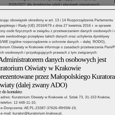
2026/2027 dla dyrektorów szkół i placówek oświatowych
województwa małopolskiego
z
Czytaj więcej
izując obowiązek określony w art. 13 i 14 Rozporządzenia Parlamentu
 o
o: Konferencje inaugurujące rok szkolny 2026/2027
pejskiego i Rady (UE) 2016/679 z dnia 27 kwietnia 2016 r. w sprawie
ony osób fizycznych w związku z przetwarzaniem danych osobowych i
m
wie swobodnego przepływu takich danych oraz uchylenia dyrektywy
6/WE (ogólne rozporządzenie o ochronie danych – dalej RODO),
torium Oświaty w Krakowie informuje o zasadach przetwarzania Pani/
ej
ch osobowych i przysługujących prawach z tym związanych:
ty
 Administratorem danych osobowych jest
ny
5 sierpnia 2026
ratorium Oświaty w Krakowie
prezentowane przez Małopolskiego Kuratora
Ogłoszenie o naborze kandydatów na stanowisko
doradcy metodycznego dla nauczycieli szkół i
wiaty (dalej zwany ADO)
a
placówek znajdujących się na terenie województwa
 do kontaktu:
małopolskiego
adres: Kuratorium Oświaty w Krakowie ul. Szlak 73, 31-153 Kraków,
telefon: 12 448-11-10,
Kuratorium Oświaty w Krakowie ogłasza nabór kandydatów
e-Doręczenia: AE:PL-23387-37626-IRHSW-19,
na stanowisko doradców metodycznych małopolskich szkół
e-mail: kurator@kuratorium.krakow.pl,
i placówek prowadzony w trybie ciągłym