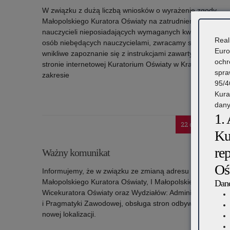
W związku z dużą liczbą wniosków o wyrażenie zgody
Małopolskiego Kuratora Oświaty na zatrudnienie
nauczycieli nieposiadających wymaganych kwalifikacji ora
Real
osób niebędących nauczycielami, zwracamy się z prośbą
Euro
wnikliwe zapoznanie się z instrukcjami zawartymi na
ochr
stronie internetowej Kuratorium Oświaty w Krakowie w ty
spra
zakresie
95/4
Kura
Czytaj więc
dany
o: Zatrudnianie za zgodą Małopolskiego Kuratora Oświa
1.
– komunikat organizacyj
22 czerwca 2026
Ku
re
Ważny komunikat
Oś
Informujemy, że w związku ze zmianą adresu urzędowani
Małopolskiego Kuratora Oświaty, I Małopolskiego
Dane
Wicekuratora Oświaty oraz Wydziałów: Administracyjnego
i Pragmatyki Zawodowej, obsługa stron odbywa się w
nowej lokalizacji.