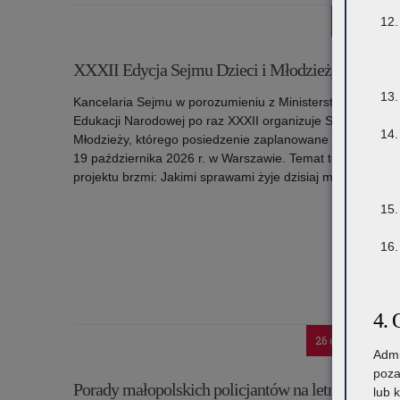
3 lipca 2026
XXXII Edycja Sejmu Dzieci i Młodzieży
Kancelaria Sejmu w porozumieniu z Ministerstwem
Edukacji Narodowej po raz XXXII organizuje Sejm Dzieci i
Młodzieży, którego posiedzenie zaplanowane w dniach 18
19 października 2026 r. w Warszawie. Temat tegoroczneg
projektu brzmi: Jakimi sprawami żyje dzisiaj młodzież?
Czytaj więc
o: XXXII Edycja Sejmu Dzieci i Młodzieży
4. 
26 czerwca 2026
Admi
poza
Porady małopolskich policjantów na letni
lub 