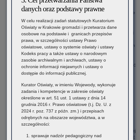
3. Cel przetwarzania Państwa
sygnatury (numer ze spisu zdawczo–odbiorczego);
danych oraz podstawy prawne
Dokumentację kategorii A należy zapakować w teczki wiązane
2
bezkwasowe o gramaturze 250-300 g/m
, spaginować (tzn.
W celu realizacji zadań statutowych Kuratorium
mieć ponumerowane zapisane strony, ołówkiem w górnym
Oświaty w Krakowie gromadzi i przetwarza dane
prawym rogu strony), umieścić informację o ilości stron danej
osobowe na podstawie i granicach przepisów
pozycji naniesioną ołówkiem na wewnętrznej stronie teczki –
prawa, w szczególności ustawy Prawo
np. „Niniejsza teczka (księga, poszyt, zeszyt) zawiera…. stron
oświatowe, ustawy o systemie oświaty i ustawy
kolejno ponumerowanych [miejscowość, data, podpis osoby
Kodeks pracy a także ustawy o narodowym
numerującej akta]”. Z akt należy usunąć części metalowe i
zasobie archiwalnym i archiwach, ustawy o
plastikowe (np. spinacze, zszywki, koszulki). Pozycje mają być
ochronie informacji niejawnych i ustawy o
zapakowane w tekturowe pudła archiwalne (typu
dostępie do informacji publicznej.
kopertowego, formatu A4, grubość 80-110 mm specjalne do
Kurator Oświaty, w imieniu Wojewody, wykonuje
kat. A), wolne miejsce w pudłach powinno być w miarę
zadania i kompetencje w zakresie oświaty
możliwości maksymalnie wykorzystane, należy jednak unikać
określone w art. 51 ust. 1 ustawy z dnia 14
upychania pudeł „na siłę” (pudło po zapakowaniu nie może
grudnia 2016 r. Prawo oświatowe (t.j. Dz. U. z
mieć wybrzuszonych ścianek);
2024 r. poz. 737 z późn. zm.) i przepisach
Kolejność pozycji w pudłach musi odzwierciedlać kolejność
odrębnych na obszarze województwa, a w
pozycji w spisie zdawczo-odbiorczym;
szczególności:
Na pudłach archiwalnych, na dłuższym boku pudełek, należy
nanieść w górnej części nazwę szkoły lub placówki oświatowej
sprawuje nadzór pedagogiczny nad
(np. za pomocą pieczątki lub etykiety), a także należy nanieść