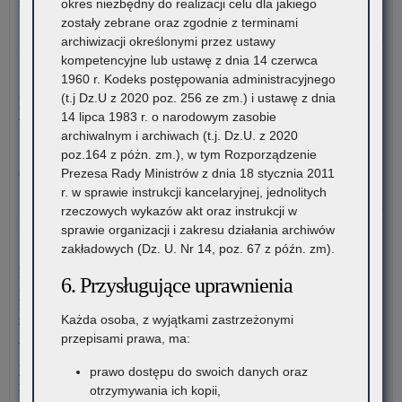
stanowisko doradców…
okres niezbędny do realizacji celu dla jakiego
zostały zebrane oraz zgodnie z terminami
o:
Czytaj więcej
archiwizacji określonymi przez ustawy
Ogł
kompetencyjne lub ustawę z dnia 14 czerwca
o
5 sierpnia 2026
1960 r. Kodeks postępowania administracyjnego
na
(t.j Dz.U z 2020 poz. 256 ze zm.) i ustawę z dnia
Materiały dotyczące nowych podstaw programowych
ka
14 lipca 1983 r. o narodowym zasobie
wprowadzanych w związku z Reformą Kompas Jutra
na
archiwalnym i archiwach (t.j. Dz.U. z 2020
sta
poz.164 z póżn. zm.), w tym Rozporządzenie
Instytut Badań Edukacyjnych-Państwowy Instytut Badawczy
dor
Prezesa Rady Ministrów z dnia 18 stycznia 2011
oraz Ośrodek Rozwoju Edukacji zapraszają…
me
r. w sprawie instrukcji kancelaryjnej, jednolitych
dla
o:
Czytaj więcej
rzeczowych wykazów akt oraz instrukcji w
nau
Pro
sprawie organizacji i zakresu działania archiwów
szk
prz
4 sierpnia 2026
zakładowych (Dz. U. Nr 14, poz. 67 z późn. zm).
i
dok
Komunikat Małopolskiego Kuratora Oświaty w sprawie
pl
6. Przysługujące uprawnienia
prz
przekazywania informacji o liczbie wolnych miejsc w
zna
nau
publicznych liceach ogólnokształcących, technikach,
się
zli
Każda osoba, z wyjątkami zastrzeżonymi
branżowych szkołach I stopnia, szkołach policealnych,
na
szk
przepisami prawa, ma:
branżowych szkołach II stopnia, publicznych szkołach
ter
i
podstawowych dla dorosłych – postępowanie rekrutacyjne na
prawo dostępu do swoich danych oraz
wo
pl
rok szkolny 2026/2027 oraz po przeprowadzeniu postępowania
otrzymywania ich kopii,
mał
ośw