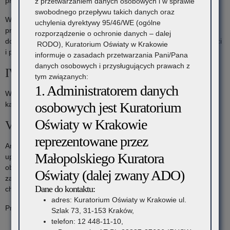
przygotowania z zapisami procedury.
z przetwarzaniem danych osobowych i w sprawie
swobodnego przepływu takich danych oraz
W przypadku stwierdzenia nieprawidłowości pracownik odmawia
uchylenia dyrektywy 95/46/WE (ogólne
przejęcia akt oraz podpisania spisu zdawczo-odbiorczego, a
rozporządzenie o ochronie danych – dalej
dokumentacja podlega zwrotowi w celu usunięcia nieprawidłowości
RODO), Kuratorium Oświaty w Krakowie
i ponownego przekazania do archiwum zakładowego.
informuje o zasadach przetwarzania Pani/Pana
danych osobowych i przysługujących prawach z
IV. Termin składania wniosków:
tym związanych:
1. Administratorem danych
Wnioski wraz z dokumentacją mogą być składane przez cały rok
osobowych jest Kuratorium
kalendarzowy.
Oświaty w Krakowie
V. Informacje dodatkowe:
reprezentowane przez
Archiwum przejmuje dokumentację przebiegu nauczania
Małopolskiego Kuratora
uporządkowaną i zewidencjonowaną zgodnie z przepisami
obowiązującymi w tym zakresie w archiwach państwowych oraz
Oświaty (dalej zwany ADO)
zachowaną w dobrym stanie fizycznym – bez uszkodzeń fizyko-
Dane do kontaktu:
chemicznych i biologicznych.
adres: Kuratorium Oświaty w Krakowie ul.
Przez uporządkowanie rozumiemy:
Szlak 73, 31-153 Kraków,
telefon: 12 448-11-10,
kwalifikację dokumentów do odpowiednich kategorii