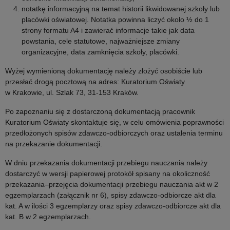
notatkę informacyjną na temat historii likwidowanej szkoły lub
placówki oświatowej. Notatka powinna liczyć około ½ do 1
strony formatu A4 i zawierać informacje takie jak data
powstania, cele statutowe, najważniejsze zmiany
organizacyjne, data zamknięcia szkoły, placówki.
Wyżej wymienioną dokumentację należy złożyć osobiście lub
przesłać drogą pocztową na adres: Kuratorium Oświaty
w Krakowie, ul. Szlak 73, 31-153 Kraków.
Po zapoznaniu się z dostarczoną dokumentacją pracownik
Kuratorium Oświaty skontaktuje się, w celu omówienia poprawności
przedłożonych spisów zdawczo-odbiorczych oraz ustalenia terminu
na przekazanie dokumentacji.
W dniu przekazania dokumentacji przebiegu nauczania należy
dostarczyć w wersji papierowej protokół spisany na okoliczność
przekazania–przejęcia dokumentacji przebiegu nauczania akt w 2
egzemplarzach (załącznik nr 6), spisy zdawczo-odbiorcze akt dla
kat. A w ilości 3 egzemplarzy oraz spisy zdawczo-odbiorcze akt dla
kat. B w 2 egzemplarzach.