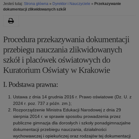
Jesteś tutaj:
Strona główna
»
Dyrektor i Nauczyciele
»
Przekazywanie
dokumentacji zlikwidowanych szkół
Drukuj
Kategoria:
Procedura przekazywania dokumentacji
Przekazywanie
przebiegu nauczania zlikwidowanych
szkół i placówek oświatowych do
dokumentacji
Kuratorium Oświaty w Krakowie
zlikwidowanych
I. Podstawa prawna:
szkół
Ustawa z dnia 14 grudnia 2016 r. Prawo oświatowe (Dz. U. z
2024 r. poz. 737 z późn. zm.);
Rozporządzenie Ministra Edukacji Narodowej z dnia 29
sierpnia 2014 r. w sprawie sposobu prowadzenia przez
publiczne gimnazja dla dorosłych i szkoły ponadgimnazjalne
dokumentacji przebiegu nauczania, działalności
wychowawczej i opiekuńczej oraz rodzajów tej dokumentacji