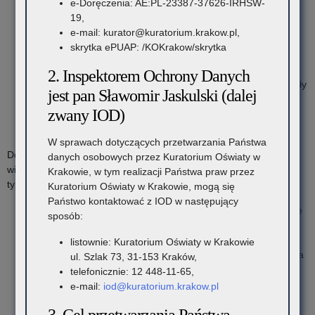
e-Doręczenia: AE:PL-23387-37626-IRHSW-
archiwalnych;
19,
porządkowanie wewnętrzne jednostek archiwalnych;
e-mail: kurator@kuratorium.krakow.pl,
opracowanie środków ewidencyjnych (spisów zdawczo-
skrytka ePUAP: /KOKrakow/skrytka
odbiorczych) w wersji papierowej jak i elektronicznej;
zapakowanie dokumentacji w pudła archiwalne i oznaczenie
2. Inspektorem Ochrony Danych
ich etykietą lub pieczątką z informacją dotyczącą nazwy szkoły
jest pan Sławomir Jaskulski (dalej
lub placówki;
zwany IOD)
opisanie poprzez oznaczenie poszczególnych jednostek
archiwalnych (teczek, pudeł) sygnaturami archiwalnymi.
W sprawach dotyczących przetwarzania Państwa
Dokumentacja przekazywana do Kuratorium Oświaty w Krakowie
danych osobowych przez Kuratorium Oświaty w
winna być przygotowana zgodnie z przepisami obowiązującymi w
Krakowie, w tym realizacji Państwa praw przez
tym zakresie w archiwach państwowych.
Kuratorium Oświaty w Krakowie, mogą się
Państwo kontaktować z IOD w następujący
Prawidłowo wypełnione arkusze ocen powinny być oprawione
sposób:
lub umieszczone w wiązanych teczkach aktowych z tektury
2
bezkwasowej o gramaturze 250-300 g/m
, o grubości
listownie: Kuratorium Oświaty w Krakowie
nieprzekraczającej 5 cm. Jeżeli grubość jednostki przekracza
ul. Szlak 73, 31-153 Kraków,
5 cm, należy jednostkę podzielić na tomy – chyba że jest to
telefonicznie: 12 448-11-65,
niemożliwe z przyczyn fizycznych. Prawidłowy opis teczki
e-mail:
iod@kuratorium.krakow.pl
aktowej znajduje się w załączniku nr 4;
Pozycje powinny mieć naniesione ołówkiem tymczasowe