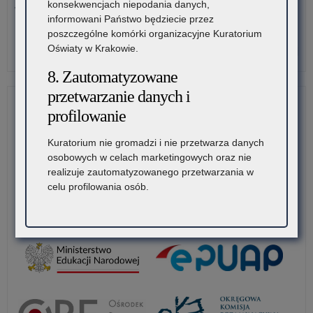
konsekwencjach niepodania danych,
W związku z dużą liczbą wniosków o wyrażenie zgody
informowani Państwo będziecie przez
Małopolskiego…
poszczególne komórki organizacyjne Kuratorium
Oświaty w Krakowie.
o:
Czytaj więcej
Zat
8. Zautomatyzowane
za
przetwarzanie danych i
zg
Mał
profilowanie
Kur
Ośw
Kuratorium nie gromadzi i nie przetwarza danych
–
osobowych w celach marketingowych oraz nie
kom
realizuje zautomatyzowanego przetwarzania w
org
celu profilowania osób.