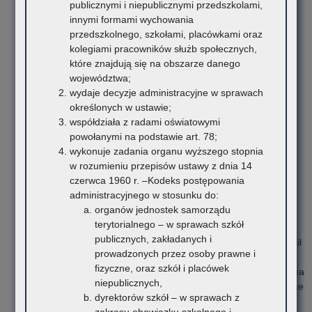
publicznymi i niepublicznymi przedszkolami,
ołówkiem numery zawartych w pudle pozycji (w dolnej części
innymi formami wychowania
tego samego boku). Prawidłowy opis pudła archiwalnego
przedszkolnego, szkołami, placówkami oraz
znajduje się w załączniku nr 5;
kolegiami pracowników służb społecznych,
Kwalifikacja dokumentacji przebiegu nauczania do kategorii
które znajdują się na obszarze danego
archiwalnej –
przedszkola, szkoły podstawowe, szkoły
województwa;
ponadpodstawowe:
:
wydaje decyzje administracyjne w sprawach
Księga Protokołów Rady Pedagogicznej –
A/B25*
określonych w ustawie;
Księga Uchwał Rady Pedagogicznej –
A/B25*
współdziała z radami oświatowymi
Księga Uczniów –
A/B50*
powołanymi na podstawie art. 78;
Księga Ewidencji Dzieci –
A/B50*
wykonuje zadania organu wyższego stopnia
Księga Ocen/Arkusz Ocen –
A/B50*
w rozumieniu przepisów ustawy z dnia 14
Protokoły z egzaminu dojrzałości –
A/B50*
czerwca 1960 r. –Kodeks postępowania
Protokoły z egzaminu nauki zawodu –
A/B50*
administracyjnego w stosunku do:
Protokoły z egzaminu przygotowania zawodowego –
organów jednostek samorządu
A/B50*
terytorialnego – w sprawach szkół
Dziennik Lekcyjny –
B5
(rozpisać na klasy i profil np.
publicznych, zakładanych i
Dziennik lekcyjny klasa – IA rok szkolny 2003/2004 profil
prowadzonych przez osoby prawne i
ogólny)
fizyczne, oraz szkół i placówek
Dziennik zajęć pozalekcyjnych i innych –
B5
(rozpisać na
niepublicznych,
rodzaje np. dziennik zajęć pozalekcyjny – kółko teatralne
dyrektorów szkół – w sprawach z
rok szkolny 2023/2024)