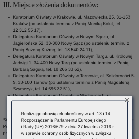
III. Miejsce złożenia dokumentów:
Kuratorium Oświaty w Krakowie, ul. Mazowiecka 25, 31-153
Kraków (po ustaleniu terminu z Panią Moniką Kolut, tel.
12 312 55 17),
Delegatura Kuratorium Oświaty w Nowym Sączu, ul.
Jagiellońska 52, 33-300 Nowy Sącz (po ustaleniu terminu z
Panią Bożeną Kuźmą, tel. 18 540 24 11),
Delegatura Kuratorium Oświaty w Nowym Targu, ul. Królowej
Jadwigi 1, 34-400 Nowy Targ (po ustaleniu terminu z Panią
Barbarą Sagułą, tel. 18 266 33 62),
Delegatura Kuratorium Oświaty w Tarnowie, al. Solidarności 5-
9, 33-100 Tarnów (po ustaleniu terminu z Panią Magdaleną
Szymczyk, tel. 14 696 32 51),
Delegatura Kuratorium Oświaty w Wadowicach, ul.
×
Mickiewicza 19, 34-100 Wadowice (po ustaleniu terminu z
Panią Ewą Płoskonką, tel. 33 823 33 24).
Realizując obowiązek określony w art. 13 i 14
Strona przekazująca przewozi dokumentację we własnym zakresie.
Rozporządzenia Parlamentu Europejskiego
Przed przejęciem dokumentacji zostaje ona sprawdzona przez
i Rady (UE) 2016/679 z dnia 27 kwietnia 2016 r.
pracownika Kuratorium Oświaty pod względem zgodności stanu
w sprawie ochrony osób fizycznych w związku