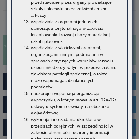
przedstawiane przez organy prowadzące
Data: 2025-12-18, rozmiar: 15 KB
szkoły i placówki przed zatwierdzeniem
arkuszy;
Pobierz wszystkie pliki
współdziała z organami jednostek
samorządu terytorialnego w zakresie
kształtowania i rozwoju bazy materialnej
szkół i placówek;
współdziała z właściwymi organami,
organizacjami i innymi podmiotami w
sprawach dotyczących warunków rozwoju
dzieci i młodzieży, w tym w przeciwdziałaniu
zjawiskom patologii społecznej, a także
może wspomagać działania tych
For Foreigners
podmiotów;
nadzoruje i wspomaga organizację
wypoczynku, o którym mowa w art. 92a-92t
Wykaz szkół i placówek
ustawy o systemie oświaty, na obszarze
województwa;
wykonuje inne zadania określone w
przepisach odrębnych, w szczególności w
Rekrutacja
zakresie obronności, ochrony informacji