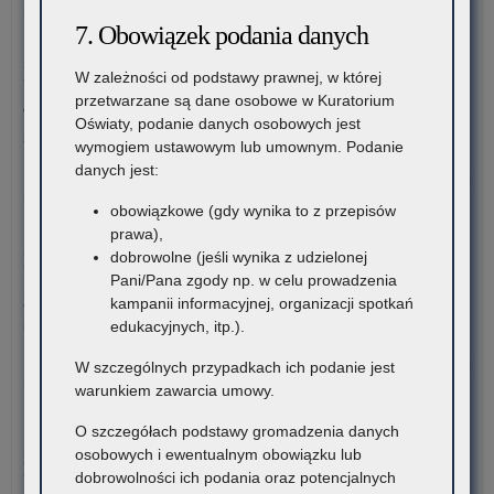
do
Pro
7. Obowiązek podania danych
Kur
prz
30 lipca 2026
Ośw
dok
Komunikat – Urząd nieczynny z powodu dni wolnych
W zależności od podstawy prawnej, w której
w
prz
przetwarzane są dane osobowe w Kuratorium
Kra
nau
W tych terminach Urząd pozostanie nieczynny. Wszystkie
Oświaty, podanie danych osobowych jest
zli
sprawy będzie można…
wymogiem ustawowym lub umownym. Podanie
szk
danych jest:
i
o:
Czytaj więcej
pl
Ko
obowiązkowe (gdy wynika to z przepisów
ośw
–
30 lipca 2026
prawa),
do
Ur
dobrowolne (jeśli wynika z udzielonej
Możliwość wykorzystania Platformy do diagnozy
Kur
nie
Pani/Pana zgody np. w celu prowadzenia
Ośw
z
Zakończyły się prace związane z modyfikacją i optymalizacją
kampanii informacyjnej, organizacji spotkań
w
po
systemu związanego…
edukacyjnych, itp.).
Kra
dni
wol
o:
Czytaj więcej
W szczególnych przypadkach ich podanie jest
Moż
warunkiem zawarcia umowy.
wyk
28 lipca 2026
O szczegółach podstawy gromadzenia danych
Pla
Zatrudnianie za zgodą Małopolskiego Kuratora Oświaty –
osobowych i ewentualnym obowiązku lub
do
komunikat organizacyjny
dobrowolności ich podania oraz potencjalnych
dia