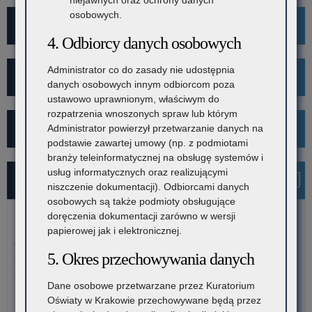
niejawnych oraz ochrony danych
osobowych.
Mediacje
4. Odbiorcy danych osobowych
Administrator co do zasady nie udostępnia
Projekt Kibicuj z Klasą
danych osobowych innym odbiorcom poza
ustawowo uprawnionym, właściwym do
rozpatrzenia wnoszonych spraw lub którym
Kampania społeczna "Ustal z Babcią Hasło"
Administrator powierzył przetwarzanie danych na
podstawie zawartej umowy (np. z podmiotami
branży teleinformatycznej na obsługę systemów i
usług informatycznych oraz realizującymi
Najnowsze informacje
niszczenie dokumentacji). Odbiorcami danych
osobowych są także podmioty obsługujące
doręczenia dokumentacji zarówno w wersji
5 sierpnia 2026
papierowej jak i elektronicznej.
Ogłoszenie o naborze kandydatów na stanowisko doradcy
5. Okres przechowywania danych
metodycznego dla nauczycieli szkół i placówek znajdujących
się na terenie województwa małopolskiego
Dane osobowe przetwarzane przez Kuratorium
Kuratorium Oświaty w Krakowie ogłasza nabór kandydatów na
Oświaty w Krakowie przechowywane będą przez