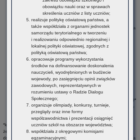
zakresu obowiązku szkolnego i
Dokumentacja zewnętrznego egzaminu maturalnego,
obowiązku nauki oraz w sprawach
egzaminu potwierdzającego kwalifikacje zawodowe oraz
skreślenia uczniów z listy uczniów;
egzaminu potwierdzającego kwalifikacje w zawodzie
nie
realizuje politykę oświatową państwa, a
podlega przekazaniu do archiwum zakładowego
także współdziała z organami jednostek
Kuratorium
ponieważ właściwą instytucją do przechowywania
samorządu terytorialnego w tworzeniu
wyżej wymienionej dokumentacji jest Okręgowa Komisja
i realizowaniu odpowiednio regionalnej i
Egzaminacyjna w Krakowie.
lokalnej polityki oświatowej, zgodnych z
Kwalifikacja dokumentacji przebiegu nauczania do kategorii
polityką oświatową państwa;
archiwalnej –
placówki kształcenia ustawicznego
opracowuje programy wykorzystania
w formach pozaszkolnych oraz placówki doskonalenia
środków na dofinansowanie doskonalenia
nauczycieli:
nauczycieli, wyodrębnionych w budżecie
Program nauczania –
A/B50*
wojewody, po zasięgnięciu opinii związków
Dziennik zajęć –
B5
(rozpisać na rodzaje np. dziennik
zawodowych, reprezentatywnych w
zajęć – magazynier-logistyk)
rozumieniu ustawy o Radzie Dialogu
Ewidencja wydanych zaświadczeń –
A/B50*
Społecznego;
Rejestr wydanych świadectw ukończenia kursu –
A/B50*
organizuje olimpiady, konkursy, turnieje,
Protokół z przeprowadzonego zaliczenia albo egzaminu
przeglądy oraz inne formy
–
A/B50*
współzawodnictwa i prezentacji osiągnięć
uczniów szkół na obszarze województwa;
*kategoria A w przypadku, gdy Archiwum Państwowe wyda opinię,
współdziała z okręgowymi komisjami
że szkoła, placówka oświatowa
wytwarza materiały archiwalne
,
egzaminacyjnymi;
do kategorii B25, B50 w przypadku gdy archiwum państwowe wyda