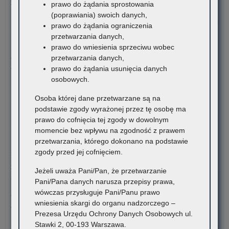
rekrutacyjnego uzupełniającego na rok szkolny 2026/2027
prawo do żądania sprostowania
do
(poprawiania) swoich danych,
Kur
o:
Czytaj więcej
prawo do żądania ograniczenia
Ośw
Pro
przetwarzania danych,
w
prz
3 sierpnia 2026
prawo do wniesienia sprzeciwu wobec
Kra
dok
Ogólnopolski Konkurs Filmowy „Wieś mnie kręci, ja kręcę
przetwarzania danych,
prz
wieś”
prawo do żądania usunięcia danych
nau
osobowych.
zli
Stowarzyszenie „Kulturalne Ponidzie” w Chrobrzu zaprasza do
szk
Osoba której dane przetwarzane są na
udziału w Ogólnopolskim…
i
podstawie zgody wyrażonej przez tę osobę ma
pl
o:
Czytaj więcej
prawo do cofnięcia tej zgody w dowolnym
ośw
Pro
momencie bez wpływu na zgodność z prawem
do
prz
przetwarzania, którego dokonano na podstawie
3 sierpnia 2026
Kur
dok
zgody przed jej cofnięciem.
Komunikat Małopolskiego Kuratora Oświaty w sprawie
Ośw
prz
zgłaszania zawodów wiedzy, artystycznych i sportowych na rok
w
Jeżeli uważa Pani/Pan, że przetwarzanie
nau
szkolny 2027/2028
Kra
Pani/Pana danych narusza przepisy prawa,
zli
wówczas przysługuje Pani/Panu prawo
szk
Organizatorzy zawodów wiedzy, artystycznych i sportowych
wniesienia skargi do organu nadzorczego –
i
działający na terenie szkół…
Prezesa Urzędu Ochrony Danych Osobowych ul.
pl
Stawki 2, 00-193 Warszawa.
ośw
o:
Czytaj więcej