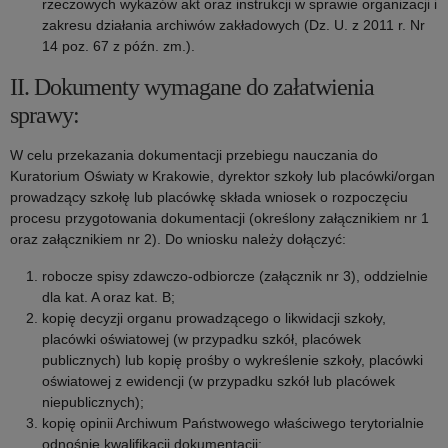
rzeczowych wykazów akt oraz instrukcji w sprawie organizacji i
zakresu działania archiwów zakładowych (Dz. U. z 2011 r. Nr
14 poz. 67 z późn. zm.).
II. Dokumenty wymagane do załatwienia
sprawy:
W celu przekazania dokumentacji przebiegu nauczania do
Kuratorium Oświaty w Krakowie, dyrektor szkoły lub placówki/organ
prowadzący szkołę lub placówkę składa wniosek o rozpoczęciu
procesu przygotowania dokumentacji (określony załącznikiem nr 1
oraz załącznikiem nr 2). Do wniosku należy dołączyć:
robocze spisy zdawczo-odbiorcze (załącznik nr 3), oddzielnie
dla kat. A oraz kat. B;
kopię decyzji organu prowadzącego o likwidacji szkoły,
placówki oświatowej (w przypadku szkół, placówek
publicznych) lub kopię prośby o wykreślenie szkoły, placówki
oświatowej z ewidencji (w przypadku szkół lub placówek
niepublicznych);
kopię opinii Archiwum Państwowego właściwego terytorialnie
odnośnie kwalifikacji dokumentacji;