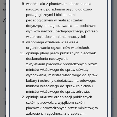
współdziała z placówkami doskonalenia
opinię że szkoła, placówka oświatowa
nie wytwarza materiałów
nauczycieli, poradniami psychologiczno-
archiwalnych
, a jedynie dokumentację niearchiwalną.
pedagogicznymi i bibliotekami
Załączniki
pedagogicznymi w realizacji zadań
dotyczących diagnozowania, na podstawie
wyników nadzoru pedagogicznego, potrzeb
Załącznik nr 6 - Protokół spisany na okoliczność przekazania
w zakresie doskonalenia nauczycieli;
- przejęcia dokumentacji przebiegu nauczania
wspomaga działania w zakresie
Data: 2025-12-18, rozmiar: 12 KB
organizowania egzaminów w szkołach;
Załącznik nr 1 - Wniosek o przejęcie dokumentacji przebiegu
opiniuje plany pracy publicznych placówek
nauczania - szkoły i placówki publiczne
doskonalenia nauczycieli,
Data: 2025-12-18, rozmiar: 13 KB
z wyjątkiem placówek prowadzonych przez
ministra właściwego do spraw oświaty i
Załącznik nr 2 - Wniosek o przejęcie dokumentacji przebiegu
wychowania, ministra właściwego do spraw
nauczania - szkoły i placówki oświatowe niepubliczne
kultury i ochrony dziedzictwa narodowego,
Data: 2025-12-18, rozmiar: 13 KB
ministra właściwego do spraw rolnictwa i
Załącznik nr 3 - Spis zdawczo-odbiorczy akt
ministra właściwego do spraw zdrowia;
Data: 2025-12-18, rozmiar: 13 KB
opiniuje arkusze organizacji publicznych
szkół i placówek, z wyjątkiem szkół i
Załącznik nr 4 - Opis teczki aktowej
placówek prowadzonych przez ministrów, w
Data: 2025-12-18, rozmiar: 12 KB
zakresie ich zgodności z przepisami,
Załącznik nr 5 - Opis pudła archiwalnego