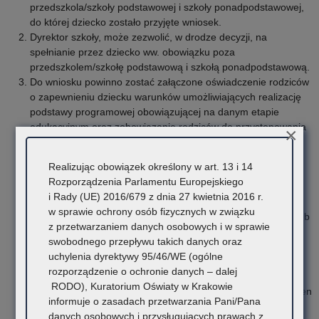
przedszkola/szkoły podstawowej i szkoły ponadpodstawowej,
do której dziecko zostało przyjęte wniosek.
Dyrektor szkoły, może zezwolić, w drodze decyzji, na
spełnianie przez dziecko ww. obowiązku poza
przedszkolem/szkołę podstawową i szkołą ponadpodstawową.
Do wniosku powinno zostać załączone oświadczenie rodziców
o zapewnieniu dziecku warunków umożliwiających realizację
podstawy programowej obowiązującej na danym etapie
edukacyjnym oraz zobowiązanie rodziców do przystępowania
×
w każdym roku szkolnym przez dziecko do rocznych
egzaminów klasyfikacyjnych (dotyczy szkoły podstawowej i
Realizując obowiązek określony w art. 13 i 14
szkoły ponadpodstawowej).
Rozporządzenia Parlamentu Europejskiego
Dzieci i młodzież posiadające orzeczenie o potrzebie
i Rady (UE) 2016/679 z dnia 27 kwietnia 2016 r.
kształcenia specjalnego wydane ze względu na
w sprawie ochrony osób fizycznych w związku
niepełnosprawność intelektualną w stopniu umiarkowanym lub
z przetwarzaniem danych osobowych i w sprawie
znacznym nie przystępują do egzaminów klasyfikacyjnych.
swobodnego przepływu takich danych oraz
Po uzyskaniu zgody na edukację domową należy uzgodnić z
uchylenia dyrektywy 95/46/WE (ogólne
dyrektorem szkoły zakres części podstawy programowej
rozporządzenie o ochronie danych – dalej
obowiązującej na dany rok szkolny, na danym etapie
RODO), Kuratorium Oświaty w Krakowie
edukacyjnym, który będzie podstawą uzyskania rocznych ocen
informuje o zasadach przetwarzania Pani/Pana
klasyfikacyjnych w trakcie rocznych egzaminów
danych osobowych i przysługujących prawach z