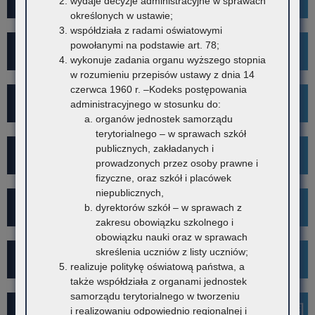
wydaje decyzje administracyjne w sprawach
określonych w ustawie;
współdziała z radami oświatowymi
powołanymi na podstawie art. 78;
Wykaz szkół i placówek
wykonuje zadania organu wyższego stopnia
w rozumieniu przepisów ustawy z dnia 14
czerwca 1960 r. –Kodeks postępowania
Rekrutacja
administracyjnego w stosunku do:
organów jednostek samorządu
terytorialnego – w sprawach szkół
publicznych, zakładanych i
Mediacje
prowadzonych przez osoby prawne i
fizyczne, oraz szkół i placówek
niepublicznych,
Projekt Kibicuj z Klasą
dyrektorów szkół – w sprawach z
zakresu obowiązku szkolnego i
obowiązku nauki oraz w sprawach
skreślenia uczniów z listy uczniów;
Kampania społeczna "Ustal z Babcią Hasło"
realizuje politykę oświatową państwa, a
także współdziała z organami jednostek
samorządu terytorialnego w tworzeniu
Najnowsze informacje
i realizowaniu odpowiednio regionalnej i