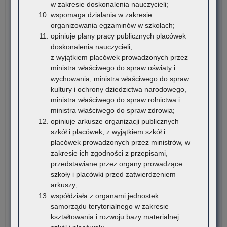
szk
do
w zakresie doskonalenia nauczycieli;
4 sierpnia 2026
i
wspomaga działania w zakresie
Komunikat Małopolskiego Kuratora Oświaty w sprawie
pl
organizowania egzaminów w szkołach;
przekazywania informacji o liczbie wolnych miejsc w
zna
opiniuje plany pracy publicznych placówek
publicznych liceach ogólnokształcących, technikach,
się
doskonalenia nauczycieli,
branżowych szkołach I stopnia, szkołach policealnych,
na
z wyjątkiem placówek prowadzonych przez
branżowych szkołach II stopnia, publicznych szkołach
ter
ministra właściwego do spraw oświaty i
podstawowych dla dorosłych – postępowanie rekrutacyjne na
wo
wychowania, ministra właściwego do spraw
rok szkolny 2026/2027 oraz po przeprowadzeniu postępowania
mał
kultury i ochrony dziedzictwa narodowego,
rekrutacyjnego uzupełniającego na rok szkolny 2026/2027
ministra właściwego do spraw rolnictwa i
ministra właściwego do spraw zdrowia;
o:
Czytaj więcej
opiniuje arkusze organizacji publicznych
Edu
szkół i placówek, z wyjątkiem szkół i
do
3 sierpnia 2026
placówek prowadzonych przez ministrów, w
Ogólnopolski Konkurs Filmowy „Wieś mnie kręci, ja kręcę
zakresie ich zgodności z przepisami,
wieś”
przedstawiane przez organy prowadzące
szkoły i placówki przed zatwierdzeniem
Stowarzyszenie „Kulturalne Ponidzie” w Chrobrzu zaprasza do
arkuszy;
udziału w Ogólnopolskim…
współdziała z organami jednostek
samorządu terytorialnego w zakresie
o:
Czytaj więcej
kształtowania i rozwoju bazy materialnej
Edu