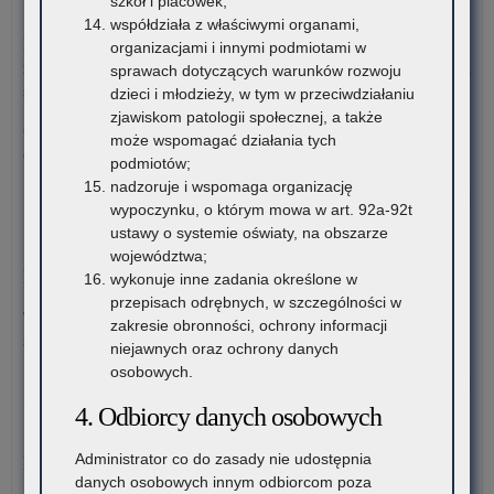
szkół i placówek;
do
3 sierpnia 2026
współdziała z właściwymi organami,
Komunikat Małopolskiego Kuratora Oświaty w sprawie
organizacjami i innymi podmiotami w
zgłaszania zawodów wiedzy, artystycznych i sportowych na rok
sprawach dotyczących warunków rozwoju
szkolny 2027/2028
dzieci i młodzieży, w tym w przeciwdziałaniu
zjawiskom patologii społecznej, a także
Organizatorzy zawodów wiedzy, artystycznych i sportowych
może wspomagać działania tych
działający na terenie szkół…
podmiotów;
nadzoruje i wspomaga organizację
o:
Czytaj więcej
wypoczynku, o którym mowa w art. 92a-92t
Edu
ustawy o systemie oświaty, na obszarze
do
30 lipca 2026
województwa;
Komunikat – Urząd nieczynny z powodu dni wolnych
wykonuje inne zadania określone w
przepisach odrębnych, w szczególności w
W tych terminach Urząd pozostanie nieczynny. Wszystkie
zakresie obronności, ochrony informacji
sprawy będzie można…
niejawnych oraz ochrony danych
osobowych.
o:
Czytaj więcej
Ko
4. Odbiorcy danych osobowych
–
30 lipca 2026
Ur
Administrator co do zasady nie udostępnia
Możliwość wykorzystania Platformy do diagnozy
nie
danych osobowych innym odbiorcom poza