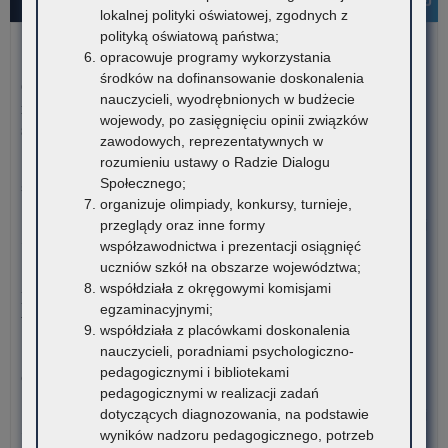
lokalnej polityki oświatowej, zgodnych z
polityką oświatową państwa;
opracowuje programy wykorzystania
5 sierpnia 2026
środków na dofinansowanie doskonalenia
Ogłoszenie o naborze kandydatów na stanowisko doradcy
nauczycieli, wyodrębnionych w budżecie
metodycznego dla nauczycieli szkół i placówek znajdujących
wojewody, po zasięgnięciu opinii związków
się na terenie województwa małopolskiego
zawodowych, reprezentatywnych w
rozumieniu ustawy o Radzie Dialogu
Kuratorium Oświaty w Krakowie ogłasza nabór kandydatów na
Społecznego;
stanowisko doradców…
organizuje olimpiady, konkursy, turnieje,
o:
Czytaj więcej
przeglądy oraz inne formy
Ogł
współzawodnictwa i prezentacji osiągnięć
o
uczniów szkół na obszarze województwa;
5 sierpnia 2026
na
współdziała z okręgowymi komisjami
Materiały dotyczące nowych podstaw programowych
ka
egzaminacyjnymi;
wprowadzanych w związku z Reformą Kompas Jutra
na
współdziała z placówkami doskonalenia
sta
nauczycieli, poradniami psychologiczno-
Instytut Badań Edukacyjnych-Państwowy Instytut Badawczy
dor
pedagogicznymi i bibliotekami
oraz Ośrodek Rozwoju Edukacji zapraszają…
me
pedagogicznymi w realizacji zadań
dla
o:
dotyczących diagnozowania, na podstawie
Czytaj więcej
nau
Edu
wyników nadzoru pedagogicznego, potrzeb