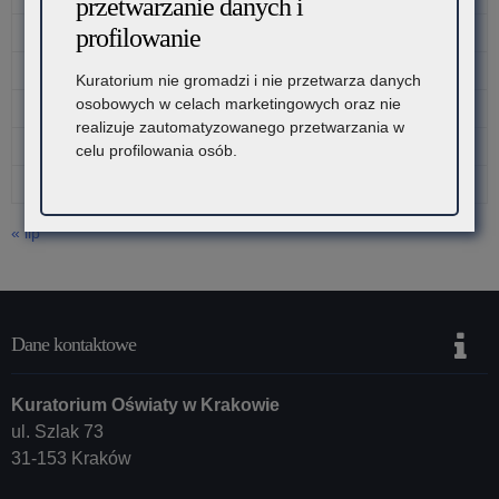
przetwarzanie danych i
3
4
5
6
7
8
9
profilowanie
10
11
12
13
14
15
16
Kuratorium nie gromadzi i nie przetwarza danych
osobowych w celach marketingowych oraz nie
17
18
19
20
21
22
23
realizuje zautomatyzowanego przetwarzania w
24
25
26
27
28
29
30
celu profilowania osób.
31
« lip
Dane kontaktowe
Kuratorium Oświaty w Krakowie
ul. Szlak 73
31-153 Kraków