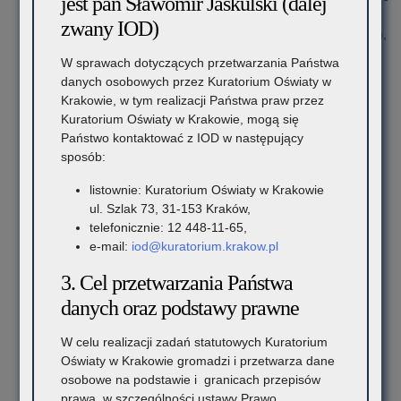
jest pan Sławomir Jaskulski (dalej
niż język obcy nowożytny nauczany w
zwany IOD)
ramach obowiązkowych zajęć edukacyjnych,
zajęcia, dla których nie została ustalona
W sprawach dotyczących przetwarzania Państwa
podstawa programowa, lecz program
danych osobowych przez Kuratorium Oświaty w
nauczania tych zajęć został włączony do
Krakowie, w tym realizacji Państwa praw przez
szkolnego zestawu programów nauczania
Kuratorium Oświaty w Krakowie, mogą się
zajęciach rewalidacyjnych dla uczniów
Państwo kontaktować z IOD w następujący
niepełnosprawnych,
sposób:
zajęciach prowadzonych w ramach pomocy
psychologiczno-pedagogicznej,
listownie: Kuratorium Oświaty w Krakowie
zajęciach rozwijających zainteresowania i
ul. Szlak 73, 31-153 Kraków,
uzdolnienia uczniów, w szczególności w celu
telefonicznie: 12 448-11-65,
kształtowania ich aktywności i kreatywności,
e-mail:
iod@kuratorium.krakow.pl
zajęciach z zakresu doradztwa zawodowego;
3. Cel przetwarzania Państwa
zapewnienie dostępu do:
podręczników, materiałów edukacyjnych i
danych oraz podstawy prawne
materiałów ćwiczeniowych,
pomocy dydaktycznych służących realizacji
W celu realizacji zadań statutowych Kuratorium
podstawy programowej znajdujących się w
Oświaty w Krakowie gromadzi i przetwarza dane
zasobach szkoły – w porozumieniu z dyrektorem
osobowe na podstawie i granicach przepisów
tej szkoły;
prawa, w szczególności ustawy Prawo