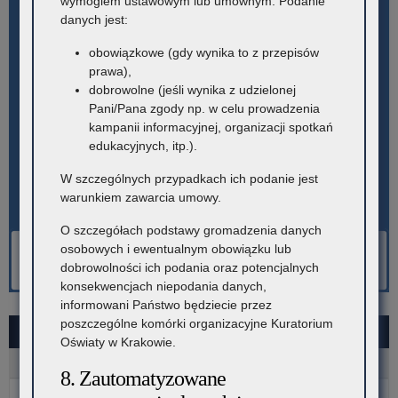
wymogiem ustawowym lub umownym. Podanie
danych jest:
obowiązkowe (gdy wynika to z przepisów
prawa),
dobrowolne (jeśli wynika z udzielonej
Pani/Pana zgody np. w celu prowadzenia
kampanii informacyjnej, organizacji spotkań
edukacyjnych, itp.).
W szczególnych przypadkach ich podanie jest
warunkiem zawarcia umowy.
O szczegółach podstawy gromadzenia danych
osobowych i ewentualnym obowiązku lub
dobrowolności ich podania oraz potencjalnych
konsekwencjach niepodania danych,
informowani Państwo będziecie przez
poszczególne komórki organizacyjne Kuratorium
SIERPIEŃ 2026
Oświaty w Krakowie.
P
W
Ś
C
P
S
N
8. Zautomatyzowane
1
2