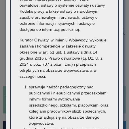
udział w konsultacjach umożliwiających
oświatowe, ustawy o systemie oświaty i ustawy
przygotowanie do rocznych egzaminów
Kodeks pracy a także ustawy o narodowym
klasyfikacyjnych.
zasobie archiwalnym i archiwach, ustawy o
Cofnięcie zezwolenia na spełnianie obowiązku szkolnego lub
ochronie informacji niejawnych i ustawy o
obowiązku nauki poza szkołą następuje na wniosek rodziców.
dostępie do informacji publicznej.
Dyrektor szkoły nie może odmówić wydania decyzji o cofnięciu
zezwolenia na edukację domową ucznia.
Kurator Oświaty, w imieniu Wojewody, wykonuje
Cofnięcie zezwolenia następuje również, jeżeli uczeń z
zadania i kompetencje w zakresie oświaty
przyczyn nieusprawiedliwionych nie przystąpił do rocznych
określone w art. 51 ust. 1 ustawy z dnia 14
egzaminów klasyfikacyjnych, albo nie zdał rocznych
grudnia 2016 r. Prawo oświatowe (t.j. Dz. U. z
egzaminów klasyfikacyjnych. A także w razie wydania
2024 r. poz. 737 z późn. zm.) i przepisach
zezwolenia z naruszeniem prawa.
odrębnych na obszarze województwa, a w
szczególności:
sprawuje nadzór pedagogiczny nad
publicznymi i niepublicznymi przedszkolami,
innymi formami wychowania
przedszkolnego, szkołami, placówkami oraz
kolegiami pracowników służb społecznych,
które znajdują się na obszarze danego
województwa;
For Foreigners