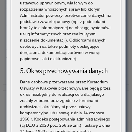
z
Zakończyły się prace związane z modyfikacją i optymalizacją
ustawowo uprawnionym, właściwym do
po
systemu związanego…
rozpatrzenia wnoszonych spraw lub którym
dni
Administrator powierzył przetwarzanie danych na
wol
o:
Czytaj więcej
podstawie zawartej umowy (np. z podmiotami
Moż
branży teleinformatycznej na obsługę systemów i
wyk
28 lipca 2026
usług informatycznych oraz realizującymi
Pla
niszczenie dokumentacji). Odbiorcami danych
Zatrudnianie za zgodą Małopolskiego Kuratora Oświaty –
do
osobowych są także podmioty obsługujące
komunikat organizacyjny
dia
doręczenia dokumentacji zarówno w wersji
papierowej jak i elektronicznej.
W związku z dużą liczbą wniosków o wyrażenie zgody
Małopolskiego…
5. Okres przechowywania danych
o:
Czytaj więcej
Zat
Dane osobowe przetwarzane przez Kuratorium
za
Oświaty w Krakowie przechowywane będą przez
zg
okres niezbędny do realizacji celu dla jakiego
Mał
zostały zebrane oraz zgodnie z terminami
Kur
archiwizacji określonymi przez ustawy
Ośw
kompetencyjne lub ustawę z dnia 14 czerwca
–
1960 r. Kodeks postępowania administracyjnego
kom
(t.j Dz.U z 2020 poz. 256 ze zm.) i ustawę z dnia
org
14 lipca 1983 r. o narodowym zasobie