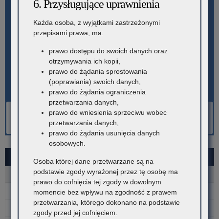
6. Przysługujące uprawnienia
Każda osoba, z wyjątkami zastrzeżonymi
przepisami prawa, ma:
prawo dostępu do swoich danych oraz
otrzymywania ich kopii,
prawo do żądania sprostowania
(poprawiania) swoich danych,
prawo do żądania ograniczenia
przetwarzania danych,
prawo do wniesienia sprzeciwu wobec
przetwarzania danych,
prawo do żądania usunięcia danych
osobowych.
SIERPIEŃ 2026
Osoba której dane przetwarzane są na
podstawie zgody wyrażonej przez tę osobę ma
P
W
Ś
C
P
S
N
prawo do cofnięcia tej zgody w dowolnym
1
2
momencie bez wpływu na zgodność z prawem
przetwarzania, którego dokonano na podstawie
3
4
5
6
7
8
9
zgody przed jej cofnięciem.