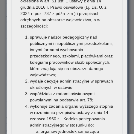
określone w art. 51 ust. 1 ustawy z dnia 14
ponadpodstawowych oraz studentów romskich
grudnia 2016 r. Prawo oświatowe (t.j. Dz. U. z
2024 r. poz. 737 z późn. zm.) i przepisach
Związek Romów Polskich ogłasza konkurs stypendialny dla
odrębnych na obszarze województwa, a w
romskich uczniów szkół…
szczególności:
o:
Czytaj więcej
sprawuje nadzór pedagogiczny nad
Ko
publicznymi i niepublicznymi przedszkolami,
sty
6 sierpnia 2026
innymi formami wychowania
dla
VI edycja Ogólnopolskiej Olimpiady Wiedzy o
przedszkolnego, szkołami, placówkami oraz
rom
Procesie Inwestycyjno-Budowlanym
kolegiami pracowników służb społecznych,
ucz
które znajdują się na obszarze danego
szk
Komitet Główny Ogólnopolskiej Olimpiady Wiedzy
województwa;
po
o Procesie Inwestycyjno-Budowlanym przekazuje
wydaje decyzje administracyjne w sprawach
ora
harmonogram…
określonych w ustawie;
stu
współdziała z radami oświatowymi
rom
o:
Czytaj więcej
powołanymi na podstawie art. 78;
VI
wykonuje zadania organu wyższego stopnia
edy
5 sierpnia 2026
w rozumieniu przepisów ustawy z dnia 14
Ogó
Ogłoszenie o naborze kandydatów na stanowisko doradcy
czerwca 1960 r. –Kodeks postępowania
Oli
metodycznego dla nauczycieli szkół i placówek znajdujących
administracyjnego w stosunku do:
Wi
się na terenie województwa małopolskiego
organów jednostek samorządu
o