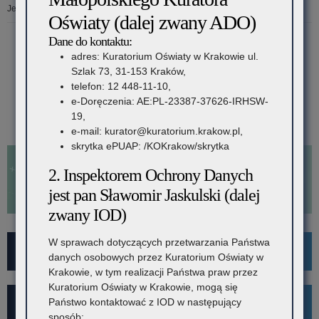
Jesteś tutaj:
Strona główna
»
Rodzice i Uczniowie
»
Konkursy tematyczne
Oświaty (dalej zwany ADO)
Dane do kontaktu:
Konkursy tematyczne w roku szkolnym 2021/2022
adres: Kuratorium Oświaty w Krakowie ul.
Kategoria:
Konkursy tematyczne w roku szkolnym 2022/2023
Szlak 73, 31-153 Kraków,
Konkursy tematyczne w roku szkolnym 2023/2024
telefon: 12 448-11-10,
Konkursy
Konkursy tematyczne w roku szkolnym 2024/2025
e-Doręczenia: AE:PL-23387-37626-IRHSW-
Konkursy tematyczne w roku szkolnym 2025/2026
19,
tematyczne
Konkursy tematyczne w roku szkolnym 2026/2027
e-mail: kurator@kuratorium.krakow.pl,
skrytka ePUAP: /KOKrakow/skrytka
2. Inspektorem Ochrony Danych
jest pan Sławomir Jaskulski (dalej
zwany IOD)
W sprawach dotyczących przetwarzania Państwa
For Foreigners
danych osobowych przez Kuratorium Oświaty w
Krakowie, w tym realizacji Państwa praw przez
Kuratorium Oświaty w Krakowie, mogą się
Państwo kontaktować z IOD w następujący
Wykaz szkół i placówek
sposób: