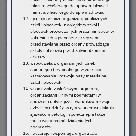
br
wie
ministra właściwego do spraw rolnictwa i
szk
o:
Czytaj więcej
ministra właściwego do spraw zdrowia;
I
Ko
opiniuje arkusze organizacji publicznych
sto
Mał
szkół i placówek, z wyjątkiem szkół i
30 lipca 2026
szk
Kur
placówek prowadzonych przez ministrów, w
Komunikat – Urząd nieczynny z powodu dni wolnych
pol
Ośw
zakresie ich zgodności z przepisami,
br
w
przedstawiane przez organy prowadzące
W tych terminach Urząd pozostanie nieczynny. Wszystkie
szk
spr
szkoły i placówki przed zatwierdzeniem
sprawy będzie można…
II
zgł
arkuszy;
sto
za
o:
Czytaj więcej
współdziała z organami jednostek
pub
wie
Ko
samorządu terytorialnego w zakresie
szk
art
–
kształtowania i rozwoju bazy materialnej
po
i
Ur
szkół i placówek;
dla
spo
nie
współdziała z właściwymi organami,
dor
na
z
organizacjami i innymi podmiotami w
–
rok
po
sprawach dotyczących warunków rozwoju
pos
szk
dni
dzieci i młodzieży, w tym w przeciwdziałaniu
rek
20
wol
zjawiskom patologii społecznej, a także
na
może wspomagać działania tych
rok
podmiotów;
szk
nadzoruje i wspomaga organizację