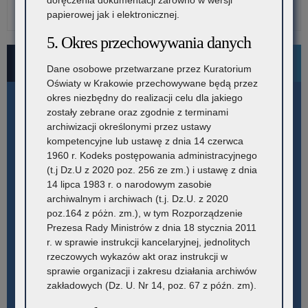
doręczenia dokumentacji zarówno w wersji
papierowej jak i elektronicznej.
5. Okres przechowywania danych
Bezpłatne numery pomocowe
Dane osobowe przetwarzane przez Kuratorium
Oświaty w Krakowie przechowywane będą przez
okres niezbędny do realizacji celu dla jakiego
zostały zebrane oraz zgodnie z terminami
archiwizacji określonymi przez ustawy
kompetencyjne lub ustawę z dnia 14 czerwca
1960 r. Kodeks postępowania administracyjnego
(t.j Dz.U z 2020 poz. 256 ze zm.) i ustawę z dnia
14 lipca 1983 r. o narodowym zasobie
archiwalnym i archiwach (t.j. Dz.U. z 2020
poz.164 z póżn. zm.), w tym Rozporządzenie
Prezesa Rady Ministrów z dnia 18 stycznia 2011
r. w sprawie instrukcji kancelaryjnej, jednolitych
rzeczowych wykazów akt oraz instrukcji w
sprawie organizacji i zakresu działania archiwów
zakładowych (Dz. U. Nr 14, poz. 67 z późn. zm).