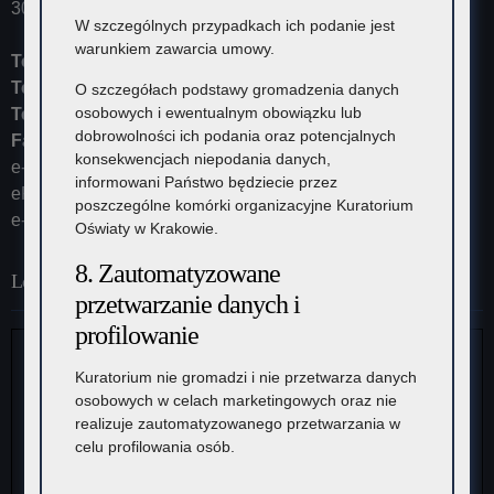
30-102 Kraków
W szczególnych przypadkach ich podanie jest
warunkiem zawarcia umowy.
Tel:
12 448-11-10
Tel:
12 448-11-15
O szczegółach podstawy gromadzenia danych
osobowych i ewentualnym obowiązku lub
Tel:
12 448-11-20
dobrowolności ich podania oraz potencjalnych
Fax:
12 448-11-62
konsekwencjach niepodania danych,
e-mail:
kurator@kuratorium.krakow.pl
informowani Państwo będziecie przez
ePUAP (adres skrytki): /KOKrakow/skrytka
poszczególne komórki organizacyjne Kuratorium
e-Doręczenia: AE:PL-23387-37626-IRHSW-19
Oświaty w Krakowie.
8. Zautomatyzowane
Lokalizacja
przetwarzanie danych i
profilowanie
Kuratorium nie gromadzi i nie przetwarza danych
osobowych w celach marketingowych oraz nie
realizuje zautomatyzowanego przetwarzania w
celu profilowania osób.