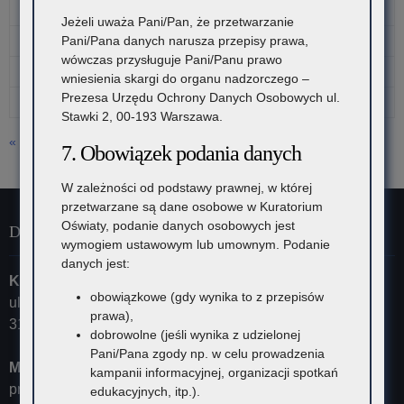
10
11
12
13
14
15
16
Jeżeli uważa Pani/Pan, że przetwarzanie
17
18
19
20
21
22
23
Pani/Pana danych narusza przepisy prawa,
wówczas przysługuje Pani/Panu prawo
24
25
26
27
28
29
30
wniesienia skargi do organu nadzorczego –
Prezesa Urzędu Ochrony Danych Osobowych ul.
31
Stawki 2, 00-193 Warszawa.
« lip
7. Obowiązek podania danych
W zależności od podstawy prawnej, w której
przetwarzane są dane osobowe w Kuratorium
Oświaty, podanie danych osobowych jest
Dane kontaktowe
wymogiem ustawowym lub umownym. Podanie
danych jest:
Kuratorium Oświaty w Krakowie
obowiązkowe (gdy wynika to z przepisów
ul. Szlak 73
prawa),
31-153 Kraków
dobrowolne (jeśli wynika z udzielonej
Pani/Pana zgody np. w celu prowadzenia
Małopolski Kurator Oświaty
kampanii informacyjnej, organizacji spotkań
przyjmuje ul. Kazimierza Morawskiego 5,
edukacyjnych, itp.).