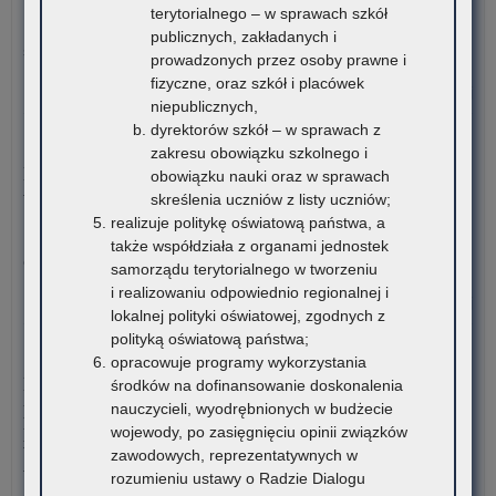
terytorialnego – w sprawach szkół
Pro
Kuratorium Oświaty w Krakowie ogłasza nabór kandydatów na
publicznych, zakładanych i
Inw
stanowisko doradców…
prowadzonych przez osoby prawne i
Bu
fizyczne, oraz szkół i placówek
o:
Czytaj więcej
niepublicznych,
Ogł
dyrektorów szkół – w sprawach z
o
5 sierpnia 2026
zakresu obowiązku szkolnego i
na
Materiały dotyczące nowych podstaw programowych
obowiązku nauki oraz w sprawach
ka
wprowadzanych w związku z Reformą Kompas Jutra
skreślenia uczniów z listy uczniów;
na
realizuje politykę oświatową państwa, a
sta
Instytut Badań Edukacyjnych-Państwowy Instytut Badawczy
także współdziała z organami jednostek
dor
oraz Ośrodek Rozwoju Edukacji zapraszają…
samorządu terytorialnego w tworzeniu
me
i realizowaniu odpowiednio regionalnej i
dla
o:
Czytaj więcej
lokalnej polityki oświatowej, zgodnych z
nau
Mat
polityką oświatową państwa;
szk
dot
4 sierpnia 2026
opracowuje programy wykorzystania
i
no
Komunikat Małopolskiego Kuratora Oświaty w sprawie
środków na dofinansowanie doskonalenia
pl
po
przekazywania informacji o liczbie wolnych miejsc w
nauczycieli, wyodrębnionych w budżecie
zna
pr
publicznych liceach ogólnokształcących, technikach,
wojewody, po zasięgnięciu opinii związków
się
wp
branżowych szkołach I stopnia, szkołach policealnych,
zawodowych, reprezentatywnych w
na
w
branżowych szkołach II stopnia, publicznych szkołach
rozumieniu ustawy o Radzie Dialogu
ter
zwi