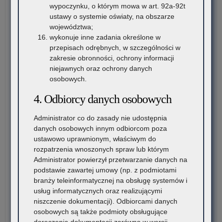
20
wypoczynku, o którym mowa w art. 92a-92t
ora
ustawy o systemie oświaty, na obszarze
po
województwa;
prz
wykonuje inne zadania określone w
pos
przepisach odrębnych, w szczególności w
rek
zakresie obronności, ochrony informacji
uzu
niejawnych oraz ochrony danych
na
osobowych.
rok
szk
4. Odbiorcy danych osobowych
20
Administrator co do zasady nie udostępnia
danych osobowych innym odbiorcom poza
ustawowo uprawnionym, właściwym do
rozpatrzenia wnoszonych spraw lub którym
Administrator powierzył przetwarzanie danych na
podstawie zawartej umowy (np. z podmiotami
branży teleinformatycznej na obsługę systemów i
usług informatycznych oraz realizującymi
niszczenie dokumentacji). Odbiorcami danych
osobowych są także podmioty obsługujące