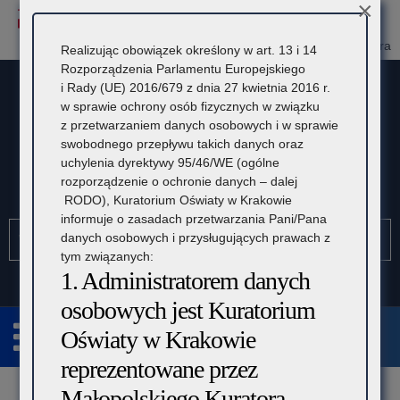
×
Przejdź
Przejdź
Dostępność
Rozmiar
Domyślna
Wielka
Kontrast
do
do
czcionki:
treśći
nawigacji
SIO
Panel Dyrektora
Realizując obowiązek określony w art. 13 i 14
Rozporządzenia Parlamentu Europejskiego
i Rady (UE) 2016/679 z dnia 27 kwietnia 2016 r.
w sprawie ochrony osób fizycznych w związku
z przetwarzaniem danych osobowych i w sprawie
swobodnego przepływu takich danych oraz
uchylenia dyrektywy 95/46/WE (ogólne
rozporządzenie o ochronie danych – dalej
Kuratorium Oświaty w Krakowie
RODO), Kuratorium Oświaty w Krakowie
informuje o zasadach przetwarzania Pani/Pana
Szukaj
Pole
Szu
danych osobowych i przysługujących prawach z
wymagane.
tym związanych:
Wpisz
1. Administratorem danych
minimum
3
osobowych jest Kuratorium
znaki.
Oświaty w Krakowie
reprezentowane przez
Rozwiń
Małopolskiego Kuratora