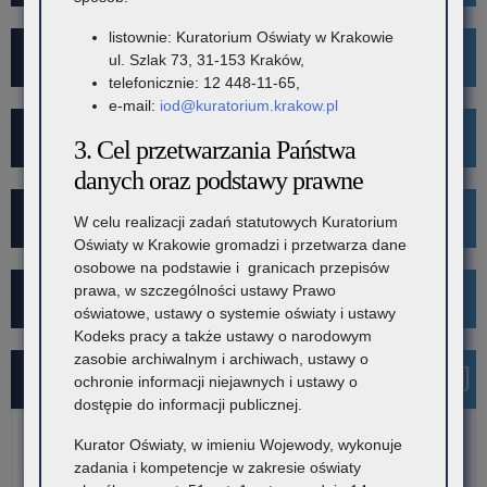
listownie: Kuratorium Oświaty w Krakowie
Rekrutacja
ul. Szlak 73, 31-153 Kraków,
telefonicznie: 12 448-11-65,
e-mail:
iod@kuratorium.krakow.pl
Mediacje
3. Cel przetwarzania Państwa
danych oraz podstawy prawne
Projekt Kibicuj z Klasą
W celu realizacji zadań statutowych Kuratorium
Oświaty w Krakowie gromadzi i przetwarza dane
osobowe na podstawie i granicach przepisów
prawa, w szczególności ustawy Prawo
Kampania społeczna "Ustal z Babcią Hasło"
oświatowe, ustawy o systemie oświaty i ustawy
Kodeks pracy a także ustawy o narodowym
zasobie archiwalnym i archiwach, ustawy o
Najnowsze informacje
ochronie informacji niejawnych i ustawy o
dostępie do informacji publicznej.
Kurator Oświaty, w imieniu Wojewody, wykonuje
6 sierpnia 2026
zadania i kompetencje w zakresie oświaty
Konkurs stypendialny dla romskich uczniów szkół