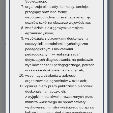
podstawowych dla dorosłych – postępowanie rekrutacyjne na
Społecznego;
wo
z
rok szkolny 2026/2027 oraz po przeprowadzeniu postępowania
organizuje olimpiady, konkursy, turnieje,
mał
Re
rekrutacyjnego uzupełniającego na rok szkolny 2026/2027
przeglądy oraz inne formy
Ko
współzawodnictwa i prezentacji osiągnięć
Jut
o:
Czytaj więcej
uczniów szkół na obszarze województwa;
Ko
współdziała z okręgowymi komisjami
Mał
3 sierpnia 2026
egzaminacyjnymi;
Kur
współdziała z placówkami doskonalenia
Ogólnopolski Konkurs Filmowy „Wieś mnie kręci, ja kręcę
Ośw
nauczycieli, poradniami psychologiczno-
wieś”
w
pedagogicznymi i bibliotekami
spr
pedagogicznymi w realizacji zadań
Stowarzyszenie „Kulturalne Ponidzie” w Chrobrzu zaprasza do
prz
dotyczących diagnozowania, na podstawie
udziału w Ogólnopolskim…
inf
wyników nadzoru pedagogicznego, potrzeb
o
o:
Czytaj więcej
w zakresie doskonalenia nauczycieli;
lic
Ogó
wspomaga działania w zakresie
wol
Ko
3 sierpnia 2026
organizowania egzaminów w szkołach;
mie
Fi
opiniuje plany pracy publicznych placówek
Komunikat Małopolskiego Kuratora Oświaty w sprawie
w
„Wi
doskonalenia nauczycieli,
zgłaszania zawodów wiedzy, artystycznych i sportowych na rok
pub
mn
z wyjątkiem placówek prowadzonych przez
szkolny 2027/2028
lic
krę
ministra właściwego do spraw oświaty i
ogó
ja
wychowania, ministra właściwego do spraw
Organizatorzy zawodów wiedzy, artystycznych i sportowych
tec
krę
kultury i ochrony dziedzictwa narodowego,
działający na terenie szkół…