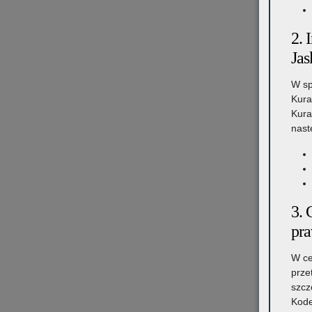
2. 
Jas
W sp
Kura
Kura
nast
3. 
pr
W ce
prze
szcz
Kode