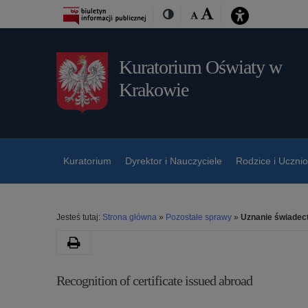
Przejdź
Przejdź
Dostępność
Rozmiar
Domyślna
Wielka
Kontrast
do
do
czcionki:
treśći
nawigacji
Kuratorium Oświaty w
Krakowie
Kuratorium
Dyrektor i Nauczyciele
Rodzice i Uczni
Jesteś tutaj:
Strona główna
»
Pozostałe sprawy
»
Uznanie świadec
Drukuj
Kategoria:
Recognition of certificate issued abroad
Uznanie