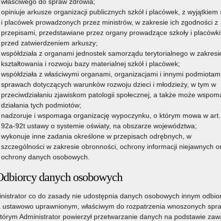
właściwego do spraw zdrowia;
opiniuje arkusze organizacji publicznych szkół i placówek, z wyjątkiem 
i placówek prowadzonych przez ministrów, w zakresie ich zgodności z
przepisami, przedstawiane przez organy prowadzące szkoły i placówki
przed zatwierdzeniem arkuszy;
współdziała z organami jednostek samorządu terytorialnego w zakresi
kształtowania i rozwoju bazy materialnej szkół i placówek;
współdziała z właściwymi organami, organizacjami i innymi podmiotam
sprawach dotyczących warunków rozwoju dzieci i młodzieży, w tym w
przeciwdziałaniu zjawiskom patologii społecznej, a także może wspo
działania tych podmiotów;
nadzoruje i wspomaga organizację wypoczynku, o którym mowa w art.
92a-92t ustawy o systemie oświaty, na obszarze województwa;
wykonuje inne zadania określone w przepisach odrębnych, w
szczególności w zakresie obronności, ochrony informacji niejawnych o
ochrony danych osobowych.
Odbiorcy danych osobowych
nistrator co do zasady nie udostępnia danych osobowych innym odbi
 ustawowo uprawnionym, właściwym do rozpatrzenia wnoszonych spr
którym Administrator powierzył przetwarzanie danych na podstawie zawa