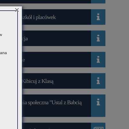
×
Wykaz szkół i placówek
 w
Rekrutacja
Pana
Mediacje
Projekt Kibicuj z Klasą
Kampania społeczna "Ustal z Babcią
Hasło"