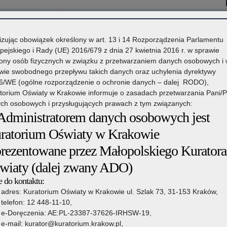
15 czerwca 2023
izując obowiązek określony w art. 13 i 14 Rozporządzenia Parlamentu
pejskiego i Rady (UE) 2016/679 z dnia 27 kwietnia 2016 r. w sprawie
ony osób fizycznych w związku z przetwarzaniem danych osobowych i
Czytaj więcej
wie swobodnego przepływu takich danych oraz uchylenia dyrektywy
6/WE (ogólne rozporządzenie o ochronie danych – dalej RODO),
torium Oświaty w Krakowie informuje o zasadach przetwarzania Pani/
16 października 2019
ch osobowych i przysługujących prawach z tym związanych:
 Administratorem danych osobowych jest
w ukraińskich o uzyskaniu pełnego wykształcenia
ratorium Oświaty w Krakowie
Czytaj więcej
prezentowane przez Małopolskiego Kuratora
raińskich o uzyskaniu pełnego wykształcenia średniego
wiaty (dalej zwany ADO)
 do kontaktu:
adres: Kuratorium Oświaty w Krakowie ul. Szlak 73, 31-153 Kraków,
telefon: 12 448-11-10,
e-Doręczenia: AE:PL-23387-37626-IRHSW-19,
e-mail: kurator@kuratorium.krakow.pl,