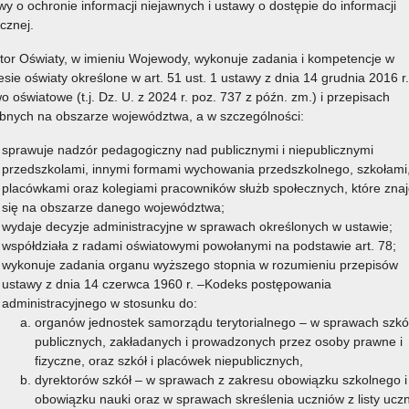
wy o ochronie informacji niejawnych i ustawy o dostępie do informacji
icznej.
tor Oświaty, w imieniu Wojewody, wykonuje zadania i kompetencje w
esie oświaty określone w art. 51 ust. 1 ustawy z dnia 14 grudnia 2016 r.
o oświatowe (t.j. Dz. U. z 2024 r. poz. 737 z późn. zm.) i przepisach
bnych na obszarze województwa, a w szczególności:
sprawuje nadzór pedagogiczny nad publicznymi i niepublicznymi
przedszkolami, innymi formami wychowania przedszkolnego, szkołami
placówkami oraz kolegiami pracowników służb społecznych, które znaj
się na obszarze danego województwa;
wydaje decyzje administracyjne w sprawach określonych w ustawie;
współdziała z radami oświatowymi powołanymi na podstawie art. 78;
wykonuje zadania organu wyższego stopnia w rozumieniu przepisów
ustawy z dnia 14 czerwca 1960 r. –Kodeks postępowania
administracyjnego w stosunku do:
organów jednostek samorządu terytorialnego – w sprawach szkó
publicznych, zakładanych i prowadzonych przez osoby prawne i
fizyczne, oraz szkół i placówek niepublicznych,
dyrektorów szkół – w sprawach z zakresu obowiązku szkolnego i
obowiązku nauki oraz w sprawach skreślenia uczniów z listy ucz