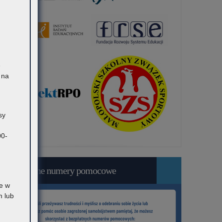
ę
 na
sy
00-
Bezpłatne numery pomocowe
e w
 lub