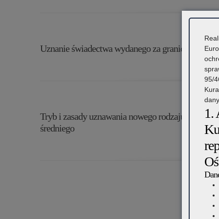
o: Recognition of certificate issued abroad
świadectwa
wydanego
Real
Uznanie świadectwa wydanego za granicą
Euro
za
ochr
spra
o: Uznanie świadectwa wydanego za granicą
granicą
95/4
Kura
dany
1.
Tryb i zasady uznawania nowego rodzaju świadect
Ku
średniego
re
o: Tryb i zasady uznawania nowego rodzaju świadectw uk
Oś
Dane