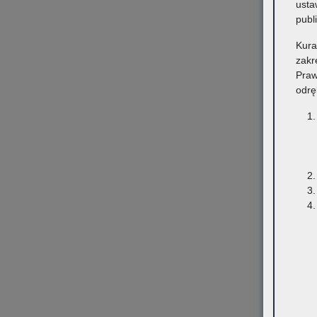
usta
publ
Kura
zakr
Praw
odrę