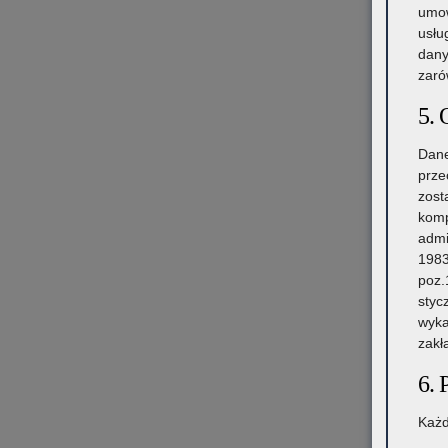
umow
usłu
dany
zaró
5. 
Dane
prze
zost
komp
admi
1983
poz.
styc
wyka
zakł
6. 
Każd