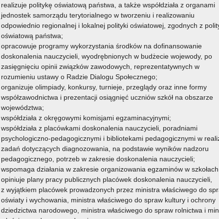
realizuje politykę oświatową państwa, a także współdziała z organami
jednostek samorządu terytorialnego w tworzeniu i realizowaniu
odpowiednio regionalnej i lokalnej polityki oświatowej, zgodnych z poli
oświatową państwa;
opracowuje programy wykorzystania środków na dofinansowanie
doskonalenia nauczycieli, wyodrębnionych w budżecie wojewody, po
zasięgnięciu opinii związków zawodowych, reprezentatywnych w
rozumieniu ustawy o Radzie Dialogu Społecznego;
organizuje olimpiady, konkursy, turnieje, przeglądy oraz inne formy
współzawodnictwa i prezentacji osiągnięć uczniów szkół na obszarze
województwa;
współdziała z okręgowymi komisjami egzaminacyjnymi;
współdziała z placówkami doskonalenia nauczycieli, poradniami
psychologiczno-pedagogicznymi i bibliotekami pedagogicznymi w realiz
zadań dotyczących diagnozowania, na podstawie wyników nadzoru
pedagogicznego, potrzeb w zakresie doskonalenia nauczycieli;
wspomaga działania w zakresie organizowania egzaminów w szkołach
opiniuje plany pracy publicznych placówek doskonalenia nauczycieli,
z wyjątkiem placówek prowadzonych przez ministra właściwego do sp
oświaty i wychowania, ministra właściwego do spraw kultury i ochrony
dziedzictwa narodowego, ministra właściwego do spraw rolnictwa i min