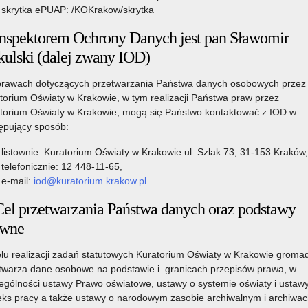
skrytka ePUAP: /KOKrakow/skrytka
Inspektorem Ochrony Danych jest pan Sławomir
kulski (dalej zwany IOD)
rawach dotyczących przetwarzania Państwa danych osobowych przez
torium Oświaty w Krakowie, w tym realizacji Państwa praw przez
torium Oświaty w Krakowie, mogą się Państwo kontaktować z IOD w
ępujący sposób:
listownie: Kuratorium Oświaty w Krakowie ul. Szlak 73, 31-153 Kraków,
telefonicznie: 12 448-11-65,
e-mail:
iod@kuratorium.krakow.pl
Cel przetwarzania Państwa danych oraz podstawy
awne
lu realizacji zadań statutowych Kuratorium Oświaty w Krakowie gromad
twarza dane osobowe na podstawie i granicach przepisów prawa, w
ególności ustawy Prawo oświatowe, ustawy o systemie oświaty i ustaw
ks pracy a także ustawy o narodowym zasobie archiwalnym i archiwac