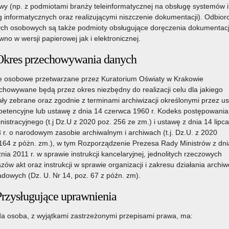
y (np. z podmiotami branży teleinformatycznej na obsługę systemów i
g informatycznych oraz realizującymi niszczenie dokumentacji). Odbior
ch osobowych są także podmioty obsługujące doręczenia dokumentacj
wno w wersji papierowej jak i elektronicznej.
Okres przechowywania danych
 osobowe przetwarzane przez Kuratorium Oświaty w Krakowie
chowywane będą przez okres niezbędny do realizacji celu dla jakiego
ały zebrane oraz zgodnie z terminami archiwizacji określonymi przez u
etencyjne lub ustawę z dnia 14 czerwca 1960 r. Kodeks postępowania
nistracyjnego (t.j Dz.U z 2020 poz. 256 ze zm.) i ustawę z dnia 14 lipca
 r. o narodowym zasobie archiwalnym i archiwach (t.j. Dz.U. z 2020
164 z póżn. zm.), w tym Rozporządzenie Prezesa Rady Ministrów z dni
znia 2011 r. w sprawie instrukcji kancelaryjnej, jednolitych rzeczowych
zów akt oraz instrukcji w sprawie organizacji i zakresu działania archi
adowych (Dz. U. Nr 14, poz. 67 z późn. zm).
Przysługujące uprawnienia
a osoba, z wyjątkami zastrzeżonymi przepisami prawa, ma: