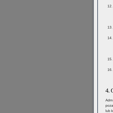
4. 
Admi
poza
lub 