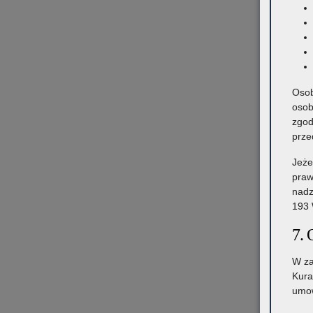
Osob
osob
zgod
prze
Jeże
praw
nadz
193 
7. 
W za
Kura
umow