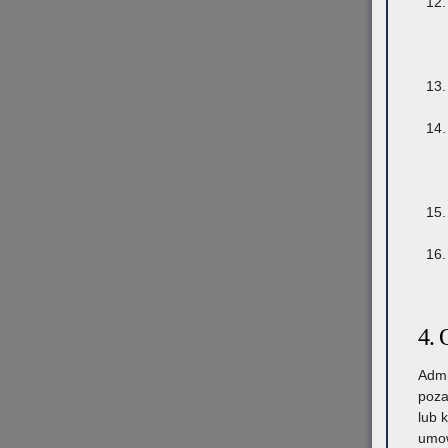
4. 
Admi
poza
lub 
umow