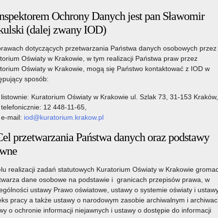
Inspektorem Ochrony Danych jest pan Sławomir
24 listopada 2021
kulski (dalej zwany IOD)
stwowe, resortowe oraz nagrody w roku szkolnym
rawach dotyczących przetwarzania Państwa danych osobowych przez
torium Oświaty w Krakowie, w tym realizacji Państwa praw przez
torium Oświaty w Krakowie, mogą się Państwo kontaktować z IOD w
Czytaj więcej
ępujący sposób:
we, resortowe oraz nagrody w roku szkolnym 2025/2026
listownie: Kuratorium Oświaty w Krakowie ul. Szlak 73, 31-153 Kraków,
telefonicznie: 12 448-11-65,
e-mail:
iod@kuratorium.krakow.pl
Cel przetwarzania Państwa danych oraz podstawy
awne
lu realizacji zadań statutowych Kuratorium Oświaty w Krakowie gromad
twarza dane osobowe na podstawie i granicach przepisów prawa, w
ególności ustawy Prawo oświatowe, ustawy o systemie oświaty i ustaw
ks pracy a także ustawy o narodowym zasobie archiwalnym i archiwac
wy o ochronie informacji niejawnych i ustawy o dostępie do informacji