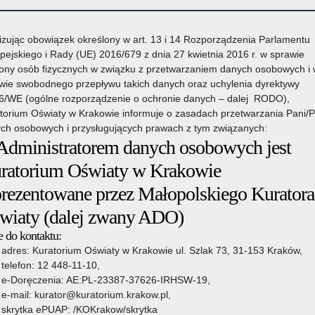
izując obowiązek określony w art. 13 i 14 Rozporządzenia Parlamentu
pejskiego i Rady (UE) 2016/679 z dnia 27 kwietnia 2016 r. w sprawie
ony osób fizycznych w związku z przetwarzaniem danych osobowych i
wie swobodnego przepływu takich danych oraz uchylenia dyrektywy
6/WE (ogólne rozporządzenie o ochronie danych – dalej RODO),
torium Oświaty w Krakowie informuje o zasadach przetwarzania Pani/
ch osobowych i przysługujących prawach z tym związanych:
 Administratorem danych osobowych jest
owie
Organy prowadzące
Wsparcie Edukacji
Pozostałe sprawy
ratorium Oświaty w Krakowie
prezentowane przez Małopolskiego Kuratora
wiaty (dalej zwany ADO)
znaczenia
»
Medal Komisji Edukacji Narodowej
 do kontaktu:
14 czerwca 2024
adres: Kuratorium Oświaty w Krakowie ul. Szlak 73, 31-153 Kraków,
telefon: 12 448-11-10,
e-Doręczenia: AE:PL-23387-37626-IRHSW-19,
e-mail: kurator@kuratorium.krakow.pl,
Czytaj więcej
skrytka ePUAP: /KOKrakow/skrytka