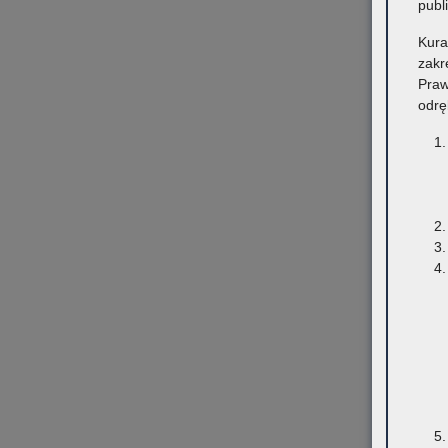
publ
Kura
zakr
Praw
odrę