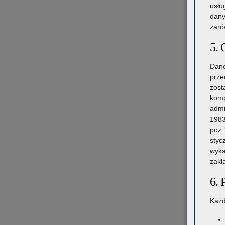
usłu
dany
zaró
5. 
Dane
prze
zost
komp
admi
1983
poz.
styc
wyka
zakł
6. 
Każd