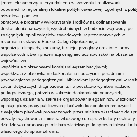
jednostek samorządu terytorialnego w tworzeniu i realizowaniu
odpowiednio regionalnej i lokalnej polityki oświatowej, zgodnych z poli
oświatową państwa;
opracowuje programy wykorzystania środków na dofinansowanie
doskonalenia nauczycieli, wyodrębnionych w budżecie wojewody, po
zasięgnięciu opinii związków zawodowych, reprezentatywnych w
rozumieniu ustawy o Radzie Dialogu Społecznego;
organizuje olimpiady, konkursy, turnieje, przeglądy oraz inne formy
współzawodnictwa i prezentacji osiągnięć uczniów szkół na obszarze
województwa;
współdziała z okręgowymi komisjami egzaminacyjnymi;
współdziała z placówkami doskonalenia nauczycieli, poradniami
psychologiczno-pedagogicznymi i bibliotekami pedagogicznymi w realiz
zadań dotyczących diagnozowania, na podstawie wyników nadzoru
pedagogicznego, potrzeb w zakresie doskonalenia nauczycieli;
wspomaga działania w zakresie organizowania egzaminów w szkołach
opiniuje plany pracy publicznych placówek doskonalenia nauczycieli,
z wyjątkiem placówek prowadzonych przez ministra właściwego do sp
oświaty i wychowania, ministra właściwego do spraw kultury i ochrony
dziedzictwa narodowego, ministra właściwego do spraw rolnictwa i min
właściwego do spraw zdrowia;