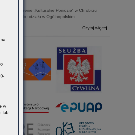
Stowarzyszenie „Kulturalne Ponidzie” w Chrobrzu
zaprasza do udziału w Ogólnopolskim…
o:
Czytaj więcej
ę
Medal
 na
Komisji
Edukacji
Narodowej
sy
00-
e w
 lub