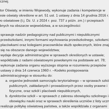
icznej.
tor Oświaty, w imieniu Wojewody, wykonuje zadania i kompetencje w
esie oświaty określone w art. 51 ust. 1 ustawy z dnia 14 grudnia 2016 r.
o oświatowe (t.j. Dz. U. z 2024 r. poz. 737 z późn. zm.) i przepisach
bnych na obszarze województwa, a w szczególności:
sprawuje nadzór pedagogiczny nad publicznymi i niepublicznymi
przedszkolami, innymi formami wychowania przedszkolnego, szkołami
placówkami oraz kolegiami pracowników służb społecznych, które znaj
się na obszarze danego województwa;
wydaje decyzje administracyjne w sprawach określonych w ustawie;
współdziała z radami oświatowymi powołanymi na podstawie art. 78;
wykonuje zadania organu wyższego stopnia w rozumieniu przepisów
ustawy z dnia 14 czerwca 1960 r. –Kodeks postępowania
administracyjnego w stosunku do:
organów jednostek samorządu terytorialnego – w sprawach szkó
publicznych, zakładanych i prowadzonych przez osoby prawne i
fizyczne, oraz szkół i placówek niepublicznych,
dyrektorów szkół – w sprawach z zakresu obowiązku szkolnego i
obowiązku nauki oraz w sprawach skreślenia uczniów z listy ucz
realizuje politykę oświatową państwa, a także współdziała z organami