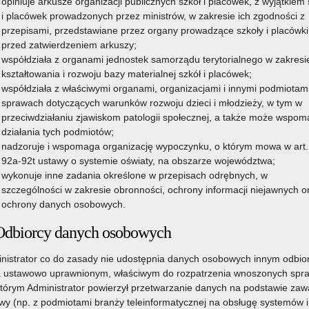
opiniuje arkusze organizacji publicznych szkół i placówek, z wyjątkiem 
i placówek prowadzonych przez ministrów, w zakresie ich zgodności z
przepisami, przedstawiane przez organy prowadzące szkoły i placówki
przed zatwierdzeniem arkuszy;
współdziała z organami jednostek samorządu terytorialnego w zakresi
kształtowania i rozwoju bazy materialnej szkół i placówek;
współdziała z właściwymi organami, organizacjami i innymi podmiotam
sprawach dotyczących warunków rozwoju dzieci i młodzieży, w tym w
przeciwdziałaniu zjawiskom patologii społecznej, a także może wspo
działania tych podmiotów;
nadzoruje i wspomaga organizację wypoczynku, o którym mowa w art.
92a-92t ustawy o systemie oświaty, na obszarze województwa;
wykonuje inne zadania określone w przepisach odrębnych, w
szczególności w zakresie obronności, ochrony informacji niejawnych o
ochrony danych osobowych.
Odbiorcy danych osobowych
nistrator co do zasady nie udostępnia danych osobowych innym odbi
 ustawowo uprawnionym, właściwym do rozpatrzenia wnoszonych spr
którym Administrator powierzył przetwarzanie danych na podstawie zawa
y (np. z podmiotami branży teleinformatycznej na obsługę systemów i