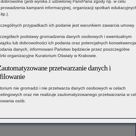
dobrowolne (jeśli wynika z udzielonej Pani/Pana zgody np. w celu
prowadzenia kampanii informacyjnej, organizacji spotkań edukacyjnyc
itp.).
czególnych przypadkach ich podanie jest warunkiem zawarcia umowy.
czegółach podstawy gromadzenia danych osobowych i ewentualnym
iązku lub dobrowolności ich podania oraz potencjalnych konsekwencj
odania danych, informowani Państwo będziecie przez poszczególne
rki organizacyjne Kuratorium Oświaty w Krakowie.
Zautomatyzowane przetwarzanie danych i
filowanie
torium nie gromadzi i nie przetwarza danych osobowych w celach
etingowych oraz nie realizuje zautomatyzowanego przetwarzania w ce
ilowania osób.