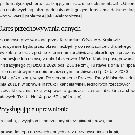
g informatycznych oraz realizującymi niszczenie dokumentacji). Odbior
ch osobowych są także podmioty obsługujące doręczenia dokumentacj
wno w wersji papierowej jak i elektronicznej.
Okres przechowywania danych
 osobowe przetwarzane przez Kuratorium Oświaty w Krakowie
chowywane będą przez okres niezbędny do realizacji celu dla jakiego
ały zebrane oraz zgodnie z terminami archiwizacji określonymi przez u
etencyjne lub ustawę z dnia 14 czerwca 1960 r. Kodeks postępowania
nistracyjnego (t.j Dz.U z 2020 poz. 256 ze zm.) i ustawę z dnia 14 lipca
 r. o narodowym zasobie archiwalnym i archiwach (t.j. Dz.U. z 2020
164 z póżn. zm.), w tym Rozporządzenie Prezesa Rady Ministrów z dni
znia 2011 r. w sprawie instrukcji kancelaryjnej, jednolitych rzeczowych
zów akt oraz instrukcji w sprawie organizacji i zakresu działania archi
adowych (Dz. U. Nr 14, poz. 67 z późn. zm).
Przysługujące uprawnienia
a osoba, z wyjątkami zastrzeżonymi przepisami prawa, ma:
prawo dostępu do swoich danych oraz otrzymywania ich kopii,