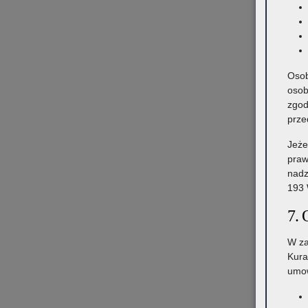
Osob
osob
zgod
prze
Jeże
praw
nadz
193 
7. 
W za
Kura
umow