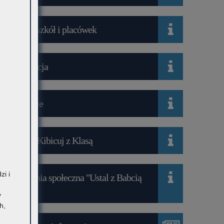
Wykaz szkół i placówek
Rekrutacja
Mediacje
Projekt Kibicuj z Klasą
zi i
Kampania społeczna "Ustal z Babcią
Hasło"
y
h,