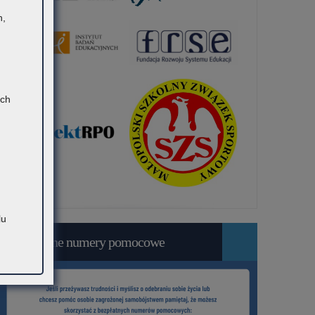
h,
ach
lu
Bezpłatne numery pomocowe