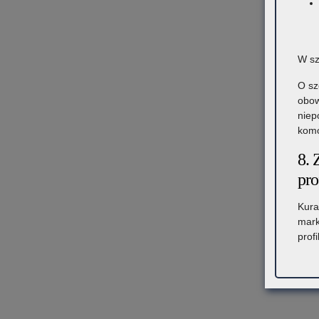
W sz
O sz
obow
niep
komó
8. 
pro
Kura
mark
prof