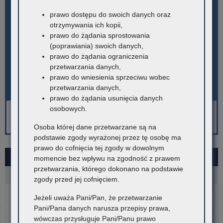
prawo dostępu do swoich danych oraz
otrzymywania ich kopii,
prawo do żądania sprostowania
(poprawiania) swoich danych,
prawo do żądania ograniczenia
przetwarzania danych,
prawo do wniesienia sprzeciwu wobec
przetwarzania danych,
prawo do żądania usunięcia danych
osobowych.
Osoba której dane przetwarzane są na
podstawie zgody wyrażonej przez tę osobę ma
prawo do cofnięcia tej zgody w dowolnym
SIERPIEŃ 2026
momencie bez wpływu na zgodność z prawem
przetwarzania, którego dokonano na podstawie
P
W
Ś
C
P
S
N
zgody przed jej cofnięciem.
1
2
Jeżeli uważa Pani/Pan, że przetwarzanie
Pani/Pana danych narusza przepisy prawa,
3
4
5
6
7
8
9
wówczas przysługuje Pani/Panu prawo