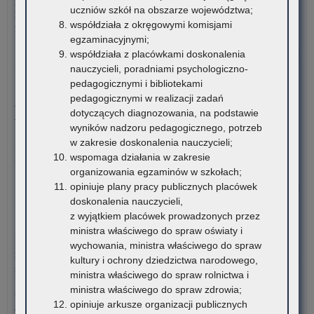
wo
uczniów szkół na obszarze województwa;
rok szkolny 2026/2027 oraz po przeprowadzeniu postępowania
mał
współdziała z okręgowymi komisjami
rekrutacyjnego uzupełniającego na rok szkolny 2026/2027
egzaminacyjnymi;
o:
współdziała z placówkami doskonalenia
Czytaj więcej
Re
nauczycieli, poradniami psychologiczno-
Org
pedagogicznymi i bibliotekami
3 sierpnia 2026
Kur
pedagogicznymi w realizacji zadań
Ogólnopolski Konkurs Filmowy „Wieś mnie kręci, ja kręcę
Ośw
dotyczących diagnozowania, na podstawie
wieś”
w
wyników nadzoru pedagogicznego, potrzeb
Kra
w zakresie doskonalenia nauczycieli;
Stowarzyszenie „Kulturalne Ponidzie” w Chrobrzu zaprasza do
wspomaga działania w zakresie
udziału w Ogólnopolskim…
organizowania egzaminów w szkołach;
opiniuje plany pracy publicznych placówek
o:
Czytaj więcej
doskonalenia nauczycieli,
Re
z wyjątkiem placówek prowadzonych przez
Org
3 sierpnia 2026
ministra właściwego do spraw oświaty i
Kur
Komunikat Małopolskiego Kuratora Oświaty w sprawie
wychowania, ministra właściwego do spraw
Ośw
zgłaszania zawodów wiedzy, artystycznych i sportowych na rok
kultury i ochrony dziedzictwa narodowego,
w
szkolny 2027/2028
ministra właściwego do spraw rolnictwa i
Kra
ministra właściwego do spraw zdrowia;
Organizatorzy zawodów wiedzy, artystycznych i sportowych
opiniuje arkusze organizacji publicznych
działający na terenie szkół…