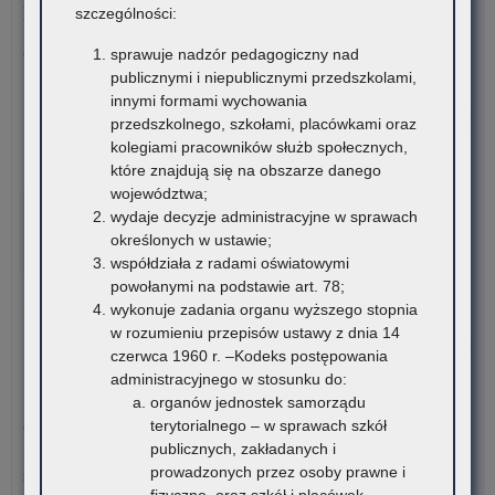
ponadpodstawowych oraz studentów romskich
szczególności:
Związek Romów Polskich ogłasza konkurs stypendialny dla
sprawuje nadzór pedagogiczny nad
romskich uczniów szkół…
publicznymi i niepublicznymi przedszkolami,
innymi formami wychowania
o:
Czytaj więcej
przedszkolnego, szkołami, placówkami oraz
Ko
kolegiami pracowników służb społecznych,
sty
6 sierpnia 2026
które znajdują się na obszarze danego
dla
województwa;
VI edycja Ogólnopolskiej Olimpiady Wiedzy o
rom
wydaje decyzje administracyjne w sprawach
Procesie Inwestycyjno-Budowlanym
ucz
określonych w ustawie;
szk
Komitet Główny Ogólnopolskiej Olimpiady Wiedzy
współdziała z radami oświatowymi
po
o Procesie Inwestycyjno-Budowlanym przekazuje
powołanymi na podstawie art. 78;
ora
harmonogram…
wykonuje zadania organu wyższego stopnia
stu
w rozumieniu przepisów ustawy z dnia 14
rom
o:
Czytaj więcej
czerwca 1960 r. –Kodeks postępowania
VI
administracyjnego w stosunku do:
edy
5 sierpnia 2026
organów jednostek samorządu
Ogó
terytorialnego – w sprawach szkół
Ogłoszenie o naborze kandydatów na stanowisko doradcy
Oli
publicznych, zakładanych i
metodycznego dla nauczycieli szkół i placówek znajdujących
Wi
prowadzonych przez osoby prawne i
się na terenie województwa małopolskiego
o