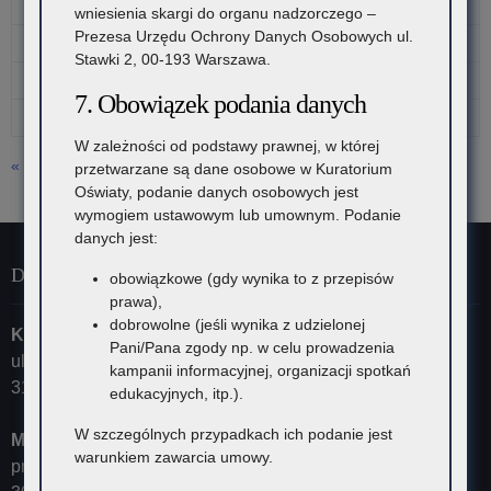
10
11
12
13
14
15
16
wniesienia skargi do organu nadzorczego –
Prezesa Urzędu Ochrony Danych Osobowych ul.
17
18
19
20
21
22
23
Stawki 2, 00-193 Warszawa.
24
25
26
27
28
29
30
7. Obowiązek podania danych
31
W zależności od podstawy prawnej, w której
« lip
przetwarzane są dane osobowe w Kuratorium
Oświaty, podanie danych osobowych jest
wymogiem ustawowym lub umownym. Podanie
danych jest:
Dane kontaktowe
obowiązkowe (gdy wynika to z przepisów
prawa),
dobrowolne (jeśli wynika z udzielonej
Kuratorium Oświaty w Krakowie
Pani/Pana zgody np. w celu prowadzenia
ul. Szlak 73
kampanii informacyjnej, organizacji spotkań
31-153 Kraków
edukacyjnych, itp.).
W szczególnych przypadkach ich podanie jest
Małopolski Kurator Oświaty
warunkiem zawarcia umowy.
przyjmuje ul. Kazimierza Morawskiego 5,