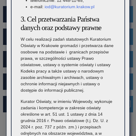
telefonicznie: 12 448-11-65,
e-mail:
iod@kuratorium.krakow.pl
Rekrutacja
3. Cel przetwarzania Państwa
danych oraz podstawy prawne
Mediacje
W celu realizacji zadań statutowych Kuratorium
Oświaty w Krakowie gromadzi i przetwarza dane
osobowe na podstawie i granicach przepisów
prawa, w szczególności ustawy Prawo
Projekt Kibicuj z Klasą
oświatowe, ustawy o systemie oświaty i ustawy
Kodeks pracy a także ustawy o narodowym
zasobie archiwalnym i archiwach, ustawy o
Kampania społeczna "Ustal z Babcią Hasło"
ochronie informacji niejawnych i ustawy o
dostępie do informacji publicznej.
Kurator Oświaty, w imieniu Wojewody, wykonuje
Najnowsze informacje
zadania i kompetencje w zakresie oświaty
określone w art. 51 ust. 1 ustawy z dnia 14
grudnia 2016 r. Prawo oświatowe (t.j. Dz. U. z
6 sierpnia 2026
2024 r. poz. 737 z późn. zm.) i przepisach
Konkurs stypendialny dla romskich uczniów szkół
odrębnych na obszarze województwa, a w