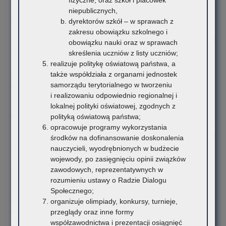
fizyczne, oraz szkół i placówek
Pro
Kuratorium Oświaty w Krakowie ogłasza nabór kandydatów na
niepublicznych,
Inw
stanowisko doradców…
dyrektorów szkół – w sprawach z
Bu
zakresu obowiązku szkolnego i
o:
Czytaj więcej
obowiązku nauki oraz w sprawach
Ogł
skreślenia uczniów z listy uczniów;
o
5 sierpnia 2026
realizuje politykę oświatową państwa, a
na
także współdziała z organami jednostek
Materiały dotyczące nowych podstaw programowych
ka
samorządu terytorialnego w tworzeniu
wprowadzanych w związku z Reformą Kompas Jutra
na
i realizowaniu odpowiednio regionalnej i
sta
Instytut Badań Edukacyjnych-Państwowy Instytut Badawczy
lokalnej polityki oświatowej, zgodnych z
dor
oraz Ośrodek Rozwoju Edukacji zapraszają…
polityką oświatową państwa;
me
opracowuje programy wykorzystania
dla
o:
Czytaj więcej
środków na dofinansowanie doskonalenia
nau
Re
nauczycieli, wyodrębnionych w budżecie
szk
Org
4 sierpnia 2026
wojewody, po zasięgnięciu opinii związków
i
Kur
zawodowych, reprezentatywnych w
Komunikat Małopolskiego Kuratora Oświaty w sprawie
pl
Ośw
rozumieniu ustawy o Radzie Dialogu
przekazywania informacji o liczbie wolnych miejsc w
zna
w
Społecznego;
publicznych liceach ogólnokształcących, technikach,
się
Kra
organizuje olimpiady, konkursy, turnieje,
branżowych szkołach I stopnia, szkołach policealnych,
na
przeglądy oraz inne formy
branżowych szkołach II stopnia, publicznych szkołach
ter
współzawodnictwa i prezentacji osiągnięć
podstawowych dla dorosłych – postępowanie rekrutacyjne na