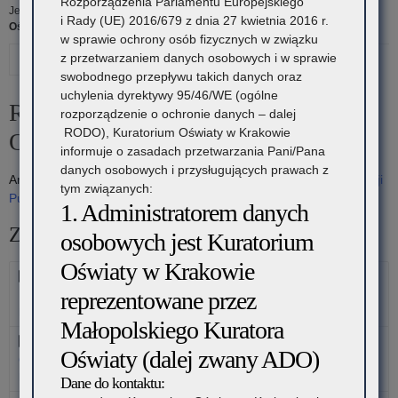
Rozporządzenia Parlamentu Europejskiego
Jesteś tutaj:
Strona główna
»
Kuratorium
»
Urząd
»
Regulamin Kuratorium
i Rady (UE) 2016/679 z dnia 27 kwietnia 2016 r.
Oświaty
w sprawie ochrony osób fizycznych w związku
Drukuj
z przetwarzaniem danych osobowych i w sprawie
swobodnego przepływu takich danych oraz
Kategoria:
uchylenia dyrektywy 95/46/WE (ogólne
Regulamin Organizacyjny Kuratorium
rozporządzenie o ochronie danych – dalej
Regulamin
RODO), Kuratorium Oświaty w Krakowie
Oświaty w Krakowie
informuje o zasadach przetwarzania Pani/Pana
danych osobowych i przysługujących prawach z
Kuratorium
Archiwalne wersje Regulaminu dostępne są w
Biuletynie Informacji
tym związanych:
Publicznej Kuratorium
.
1. Administratorem danych
Oświaty
Załączniki
osobowych jest Kuratorium
Oświaty w Krakowie
Wykaz akronimów komórek organizacyjnych - zał. Nr 3 do
reprezentowane przez
Regulaminu Organizacyjknego
Data: 2026-03-11, rozmiar: 87 KB
Małopolskiego Kuratora
Schemat Organizacyjny - zał. Nr 2 do Regulaminu
Oświaty (dalej zwany ADO)
Organizacyjnego
Data: 2026-03-11, rozmiar: 118 KB
Dane do kontaktu: