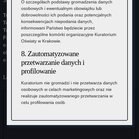
30-102 Kraków
O szczegółach podstawy gromadzenia danych
osobowych i ewentualnym obowiązku lub
dobrowolności ich podania oraz potencjalnych
Tel:
12 448-11-10
konsekwencjach niepodania danych,
Tel:
12 448-11-15
informowani Państwo będziecie przez
Tel:
12 448-11-20
poszczególne komórki organizacyjne Kuratorium
Fax:
12 448-11-62
Oświaty w Krakowie.
e-mail:
kurator@kuratorium.krakow.pl
8. Zautomatyzowane
ePUAP (adres skrytki): /KOKrakow/skrytka
e-Doręczenia: AE:PL-23387-37626-IRHSW-19
przetwarzanie danych i
profilowanie
Lokalizacja
Kuratorium nie gromadzi i nie przetwarza danych
osobowych w celach marketingowych oraz nie
realizuje zautomatyzowanego przetwarzania w
celu profilowania osób.