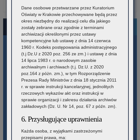
Dane osobowe przetwarzane przez Kuratorium
Oświaty w Krakowie przechowywane będą przez
okres niezbędny do realizacji celu dla jakiego
Bezpłatne numery pomocowe
zostały zebrane oraz zgodnie z terminami
archiwizacji określonymi przez ustawy
kompetencyjne lub ustawę z dnia 14 czerwca
1960 r. Kodeks postępowania administracyjnego
(t.j Dz.U z 2020 poz. 256 ze zm.) i ustawę z dnia
14 lipca 1983 r. o narodowym zasobie
archiwalnym i archiwach (t.j. Dz.U. z 2020
poz.164 z póżn. zm.), w tym Rozporządzenie
Prezesa Rady Ministrów z dnia 18 stycznia 2011
r. w sprawie instrukcji kancelaryjnej, jednolitych
rzeczowych wykazów akt oraz instrukcji w
sprawie organizacji i zakresu działania archiwów
zakładowych (Dz. U. Nr 14, poz. 67 z późn. zm).
6. Przysługujące uprawnienia
Każda osoba, z wyjątkami zastrzeżonymi
przepisami prawa, ma: