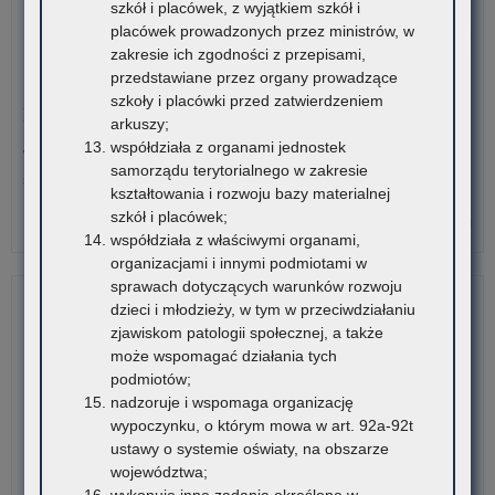
szkół i placówek, z wyjątkiem szkół i
placówek prowadzonych przez ministrów, w
o:
Czytaj więcej
zakresie ich zgodności z przepisami,
Re
przedstawiane przez organy prowadzące
Org
30 lipca 2026
szkoły i placówki przed zatwierdzeniem
Kur
Komunikat – Urząd nieczynny z powodu dni wolnych
arkuszy;
Ośw
współdziała z organami jednostek
w
W tych terminach Urząd pozostanie nieczynny. Wszystkie
samorządu terytorialnego w zakresie
Kra
sprawy będzie można…
kształtowania i rozwoju bazy materialnej
szkół i placówek;
o:
Czytaj więcej
współdziała z właściwymi organami,
Ko
organizacjami i innymi podmiotami w
–
sprawach dotyczących warunków rozwoju
Ur
dzieci i młodzieży, w tym w przeciwdziałaniu
nie
zjawiskom patologii społecznej, a także
z
może wspomagać działania tych
po
podmiotów;
dni
nadzoruje i wspomaga organizację
wol
wypoczynku, o którym mowa w art. 92a-92t
ustawy o systemie oświaty, na obszarze
województwa;