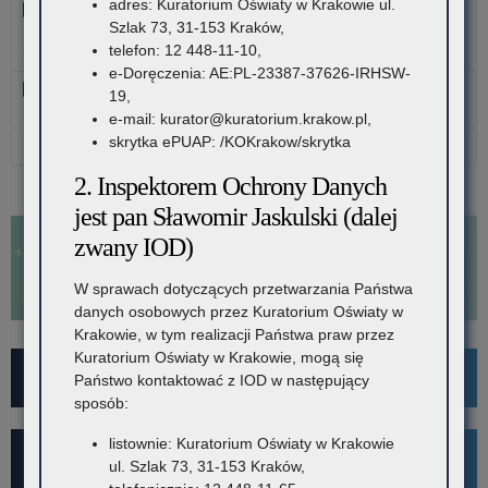
adres: Kuratorium Oświaty w Krakowie ul.
Wykaz szkół i placówek oświatowych - zał. Nr 1 do
Szlak 73, 31-153 Kraków,
Regulaminu Organizacyjnego
telefon: 12 448-11-10,
Data: 2026-03-11, rozmiar: 518 KB
e-Doręczenia: AE:PL-23387-37626-IRHSW-
Regulamin Organizacyjny Kuratorium Oświaty w Krakowie
19,
Data: 2026-03-11, rozmiar: 342 KB
e-mail: kurator@kuratorium.krakow.pl,
skrytka ePUAP: /KOKrakow/skrytka
Pobierz wszystkie pliki
2. Inspektorem Ochrony Danych
jest pan Sławomir Jaskulski (dalej
zwany IOD)
W sprawach dotyczących przetwarzania Państwa
danych osobowych przez Kuratorium Oświaty w
Krakowie, w tym realizacji Państwa praw przez
Kuratorium Oświaty w Krakowie, mogą się
For Foreigners
Państwo kontaktować z IOD w następujący
sposób:
listownie: Kuratorium Oświaty w Krakowie
Wykaz szkół i placówek
ul. Szlak 73, 31-153 Kraków,