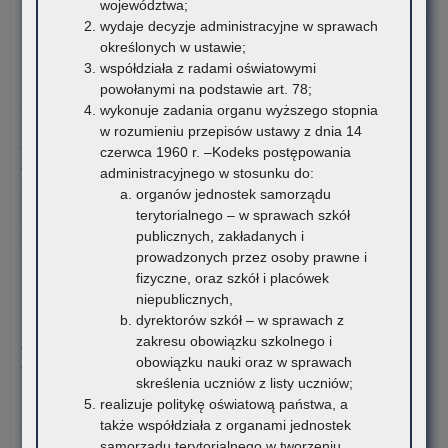
województwa;
dla
o:
Czytaj więcej
wydaje decyzje administracyjne w sprawach
nau
Wr
określonych w ustawie;
szk
wyr
4 sierpnia 2026
współdziała z radami oświatowymi
i
„Sz
Komunikat Małopolskiego Kuratora Oświaty w sprawie
powołanymi na podstawie art. 78;
pl
Prz
przekazywania informacji o liczbie wolnych miejsc w
wykonuje zadania organu wyższego stopnia
zna
Har
publicznych liceach ogólnokształcących, technikach,
w rozumieniu przepisów ustawy z dnia 14
się
branżowych szkołach I stopnia, szkołach policealnych,
czerwca 1960 r. –Kodeks postępowania
na
branżowych szkołach II stopnia, publicznych szkołach
administracyjnego w stosunku do:
ter
podstawowych dla dorosłych – postępowanie rekrutacyjne na
organów jednostek samorządu
wo
rok szkolny 2026/2027 oraz po przeprowadzeniu postępowania
terytorialnego – w sprawach szkół
mał
rekrutacyjnego uzupełniającego na rok szkolny 2026/2027
publicznych, zakładanych i
prowadzonych przez osoby prawne i
o:
Czytaj więcej
fizyczne, oraz szkół i placówek
Wr
niepublicznych,
wyr
dyrektorów szkół – w sprawach z
3 sierpnia 2026
„Sz
zakresu obowiązku szkolnego i
Ogólnopolski Konkurs Filmowy „Wieś mnie kręci, ja kręcę
Prz
obowiązku nauki oraz w sprawach
wieś”
Har
skreślenia uczniów z listy uczniów;
realizuje politykę oświatową państwa, a
Stowarzyszenie „Kulturalne Ponidzie” w Chrobrzu zaprasza do
także współdziała z organami jednostek
udziału w Ogólnopolskim…
samorządu terytorialnego w tworzeniu