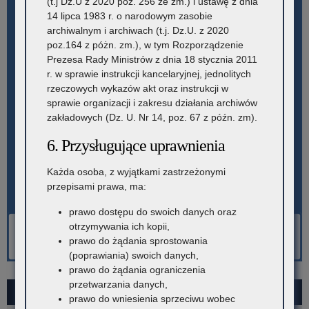
(t.j Dz.U z 2020 poz. 256 ze zm.) i ustawę z dnia
14 lipca 1983 r. o narodowym zasobie
archiwalnym i archiwach (t.j. Dz.U. z 2020
poz.164 z póżn. zm.), w tym Rozporządzenie
Prezesa Rady Ministrów z dnia 18 stycznia 2011
r. w sprawie instrukcji kancelaryjnej, jednolitych
rzeczowych wykazów akt oraz instrukcji w
sprawie organizacji i zakresu działania archiwów
zakładowych (Dz. U. Nr 14, poz. 67 z późn. zm).
6. Przysługujące uprawnienia
Każda osoba, z wyjątkami zastrzeżonymi
przepisami prawa, ma:
prawo dostępu do swoich danych oraz
otrzymywania ich kopii,
prawo do żądania sprostowania
(poprawiania) swoich danych,
prawo do żądania ograniczenia
przetwarzania danych,
SIERPIEŃ 2026
prawo do wniesienia sprzeciwu wobec