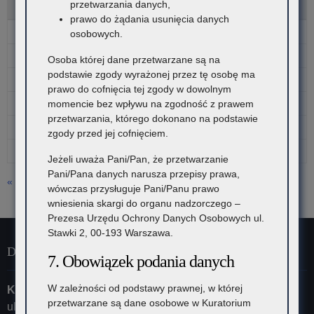
przetwarzania danych,
P
W
Ś
C
P
S
N
prawo do żądania usunięcia danych
1
2
osobowych.
3
4
5
6
7
8
9
Osoba której dane przetwarzane są na
podstawie zgody wyrażonej przez tę osobę ma
10
11
12
13
14
15
16
prawo do cofnięcia tej zgody w dowolnym
17
18
19
20
21
22
23
momencie bez wpływu na zgodność z prawem
przetwarzania, którego dokonano na podstawie
24
25
26
27
28
29
30
zgody przed jej cofnięciem.
31
Jeżeli uważa Pani/Pan, że przetwarzanie
Pani/Pana danych narusza przepisy prawa,
« lip
wówczas przysługuje Pani/Panu prawo
wniesienia skargi do organu nadzorczego –
Prezesa Urzędu Ochrony Danych Osobowych ul.
Stawki 2, 00-193 Warszawa.
Dane kontaktowe
7. Obowiązek podania danych
W zależności od podstawy prawnej, w której
Kuratorium Oświaty w Krakowie
przetwarzane są dane osobowe w Kuratorium
ul. Szlak 73