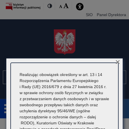
Przejdź
Przejdź
Dostępność
Rozmiar
Domyślna
Wielka
Kontrast
do
do
czcionki:
treśći
nawigacji
SIO
Panel Dyrektora
×
Kuratorium Oświaty w Krakowie
Szukaj
Pole
Realizując obowiązek określony w art. 13 i 14
Szu
wymagane.
Rozporządzenia Parlamentu Europejskiego
Wpisz
i Rady (UE) 2016/679 z dnia 27 kwietnia 2016 r.
minimum
w sprawie ochrony osób fizycznych w związku
3
z przetwarzaniem danych osobowych i w sprawie
znaki.
swobodnego przepływu takich danych oraz
uchylenia dyrektywy 95/46/WE (ogólne
rozporządzenie o ochronie danych – dalej
RODO), Kuratorium Oświaty w Krakowie
Rozwiń