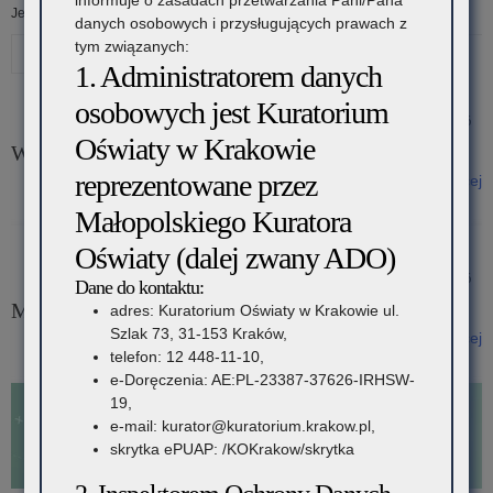
informuje o zasadach przetwarzania Pani/Pana
Jesteś tutaj:
Strona główna
»
Rodzice i Uczniowie
»
Harcerska szkoła
danych osobowych i przysługujących prawach z
tym związanych:
Drukuj
1. Administratorem danych
Kategoria:
osobowych jest Kuratorium
1 lipca 2026
Oświaty w Krakowie
Harcerska
Wręczenie wyróżnień „Szkoła Przyjazna Harcerstwu”
reprezentowane przez
Czytaj więcej
szkoła
o: Wręczenie wyróżnień „Szkoła Przyjazna Harcerstwu”
Małopolskiego Kuratora
Oświaty (dalej zwany ADO)
1 lipca 2026
Dane do kontaktu:
Materiały „Harcerska szkoła”
adres: Kuratorium Oświaty w Krakowie ul.
Szlak 73, 31-153 Kraków,
Czytaj więcej
telefon: 12 448-11-10,
o: Materiały „Harcerska szkoła”
e-Doręczenia: AE:PL-23387-37626-IRHSW-
19,
e-mail: kurator@kuratorium.krakow.pl,
skrytka ePUAP: /KOKrakow/skrytka