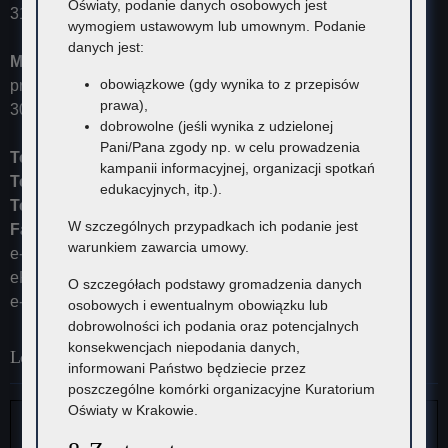
Oświaty, podanie danych osobowych jest
31-153 Kraków
wymogiem ustawowym lub umownym. Podanie
danych jest:
Małopolski Kurator Oświaty
obowiązkowe (gdy wynika to z przepisów
przyjmuje ul. Kazimierza Morawskiego 5,
prawa),
30-102 Kraków
dobrowolne (jeśli wynika z udzielonej
Pani/Pana zgody np. w celu prowadzenia
Tel:
12 448-11-10
kampanii informacyjnej, organizacji spotkań
Tel:
12 448-11-15
edukacyjnych, itp.).
Tel:
12 448-11-20
W szczególnych przypadkach ich podanie jest
Fax:
12 448-11-62
warunkiem zawarcia umowy.
e-mail:
kurator@kuratorium.krakow.pl
ePUAP (adres skrytki): /KOKrakow/skrytka
O szczegółach podstawy gromadzenia danych
e-Doręczenia: AE:PL-23387-37626-IRHSW-19
osobowych i ewentualnym obowiązku lub
dobrowolności ich podania oraz potencjalnych
konsekwencjach niepodania danych,
Lokalizacja
informowani Państwo będziecie przez
poszczególne komórki organizacyjne Kuratorium
Oświaty w Krakowie.