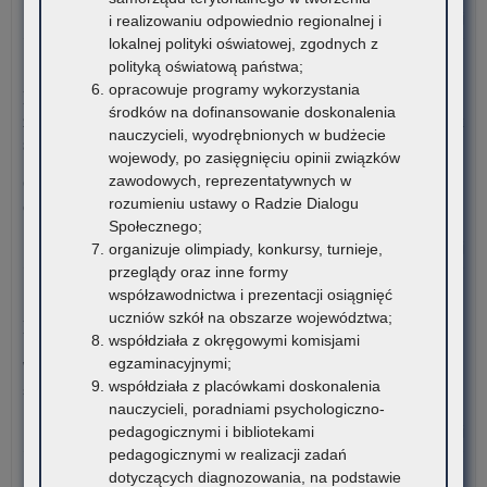
o:
Czytaj więcej
i realizowaniu odpowiednio regionalnej i
Wr
lokalnej polityki oświatowej, zgodnych z
wyr
polityką oświatową państwa;
3 sierpnia 2026
„Sz
opracowuje programy wykorzystania
Komunikat Małopolskiego Kuratora Oświaty w sprawie
Prz
środków na dofinansowanie doskonalenia
zgłaszania zawodów wiedzy, artystycznych i sportowych na rok
Har
nauczycieli, wyodrębnionych w budżecie
szkolny 2027/2028
wojewody, po zasięgnięciu opinii związków
zawodowych, reprezentatywnych w
Organizatorzy zawodów wiedzy, artystycznych i sportowych
rozumieniu ustawy o Radzie Dialogu
działający na terenie szkół…
Społecznego;
o:
Czytaj więcej
organizuje olimpiady, konkursy, turnieje,
Wr
przeglądy oraz inne formy
wyr
współzawodnictwa i prezentacji osiągnięć
30 lipca 2026
„Sz
uczniów szkół na obszarze województwa;
Komunikat – Urząd nieczynny z powodu dni wolnych
Prz
współdziała z okręgowymi komisjami
Har
egzaminacyjnymi;
W tych terminach Urząd pozostanie nieczynny. Wszystkie
współdziała z placówkami doskonalenia
sprawy będzie można…
nauczycieli, poradniami psychologiczno-
o:
Czytaj więcej
pedagogicznymi i bibliotekami
Ko
pedagogicznymi w realizacji zadań
–
dotyczących diagnozowania, na podstawie
30 lipca 2026