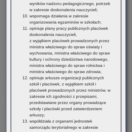
Ur
wyników nadzoru pedagogicznego, potrzeb
Możliwość wykorzystania Platformy do diagnozy
nie
w zakresie doskonalenia nauczycieli;
z
wspomaga działania w zakresie
Zakończyły się prace związane z modyfikacją i optymalizacją
po
organizowania egzaminów w szkołach;
systemu związanego…
dni
opiniuje plany pracy publicznych placówek
wol
o:
doskonalenia nauczycieli,
Czytaj więcej
Moż
z wyjątkiem placówek prowadzonych przez
wyk
ministra właściwego do spraw oświaty i
28 lipca 2026
Pla
wychowania, ministra właściwego do spraw
Zatrudnianie za zgodą Małopolskiego Kuratora Oświaty –
do
kultury i ochrony dziedzictwa narodowego,
komunikat organizacyjny
dia
ministra właściwego do spraw rolnictwa i
ministra właściwego do spraw zdrowia;
W związku z dużą liczbą wniosków o wyrażenie zgody
opiniuje arkusze organizacji publicznych
Małopolskiego…
szkół i placówek, z wyjątkiem szkół i
placówek prowadzonych przez ministrów, w
o:
Czytaj więcej
zakresie ich zgodności z przepisami,
Zat
przedstawiane przez organy prowadzące
za
szkoły i placówki przed zatwierdzeniem
zg
arkuszy;
Mał
współdziała z organami jednostek
Kur
samorządu terytorialnego w zakresie
Ośw