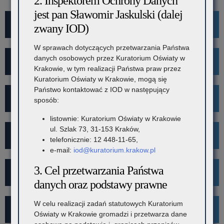
2. Inspektorem Ochrony Danych
jest pan Sławomir Jaskulski (dalej
For Foreigners
zwany IOD)
W sprawach dotyczących przetwarzania Państwa
danych osobowych przez Kuratorium Oświaty w
Wykaz szkół i placówek
Krakowie, w tym realizacji Państwa praw przez
Kuratorium Oświaty w Krakowie, mogą się
Państwo kontaktować z IOD w następujący
Rekrutacja
sposób:
listownie: Kuratorium Oświaty w Krakowie
ul. Szlak 73, 31-153 Kraków,
Mediacje
telefonicznie: 12 448-11-65,
e-mail:
iod@kuratorium.krakow.pl
3. Cel przetwarzania Państwa
Projekt Kibicuj z Klasą
danych oraz podstawy prawne
W celu realizacji zadań statutowych Kuratorium
Kampania społeczna "Ustal z Babcią Hasło"
Oświaty w Krakowie gromadzi i przetwarza dane