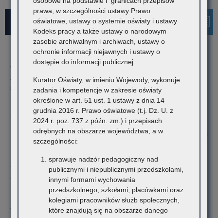
osobowe na podstawie i granicach przepisów
prawa, w szczególności ustawy Prawo
Najnowsze informacje
oświatowe, ustawy o systemie oświaty i ustawy
Kodeks pracy a także ustawy o narodowym
zasobie archiwalnym i archiwach, ustawy o
ochronie informacji niejawnych i ustawy o
5 sierpnia 2026
dostępie do informacji publicznej.
Ogłoszenie o naborze kandydatów na stanowisko doradcy
metodycznego dla nauczycieli szkół i placówek znajdujących
Kurator Oświaty, w imieniu Wojewody, wykonuje
się na terenie województwa małopolskiego
zadania i kompetencje w zakresie oświaty
określone w art. 51 ust. 1 ustawy z dnia 14
Kuratorium Oświaty w Krakowie ogłasza nabór kandydatów na
grudnia 2016 r. Prawo oświatowe (t.j. Dz. U. z
stanowisko doradców…
2024 r. poz. 737 z późn. zm.) i przepisach
odrębnych na obszarze województwa, a w
o:
Czytaj więcej
szczególności:
Ogł
o
5 sierpnia 2026
sprawuje nadzór pedagogiczny nad
na
Materiały dotyczące nowych podstaw programowych
publicznymi i niepublicznymi przedszkolami,
ka
wprowadzanych w związku z Reformą Kompas Jutra
innymi formami wychowania
na
przedszkolnego, szkołami, placówkami oraz
sta
Instytut Badań Edukacyjnych-Państwowy Instytut Badawczy
kolegiami pracowników służb społecznych,
dor
oraz Ośrodek Rozwoju Edukacji zapraszają…
które znajdują się na obszarze danego
me