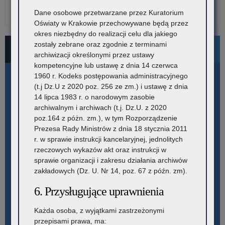
Dane osobowe przetwarzane przez Kuratorium
Oświaty w Krakowie przechowywane będą przez
okres niezbędny do realizacji celu dla jakiego
zostały zebrane oraz zgodnie z terminami
Bezpłatne numery pomocowe
archiwizacji określonymi przez ustawy
kompetencyjne lub ustawę z dnia 14 czerwca
1960 r. Kodeks postępowania administracyjnego
(t.j Dz.U z 2020 poz. 256 ze zm.) i ustawę z dnia
14 lipca 1983 r. o narodowym zasobie
archiwalnym i archiwach (t.j. Dz.U. z 2020
poz.164 z póżn. zm.), w tym Rozporządzenie
Prezesa Rady Ministrów z dnia 18 stycznia 2011
r. w sprawie instrukcji kancelaryjnej, jednolitych
rzeczowych wykazów akt oraz instrukcji w
sprawie organizacji i zakresu działania archiwów
zakładowych (Dz. U. Nr 14, poz. 67 z późn. zm).
6. Przysługujące uprawnienia
Każda osoba, z wyjątkami zastrzeżonymi
przepisami prawa, ma: