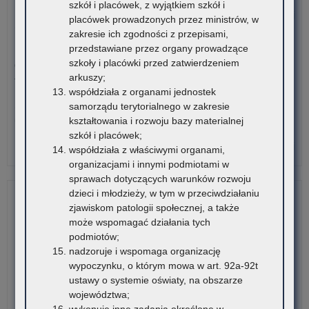
szkół i placówek, z wyjątkiem szkół i
na
o:
Czytaj więcej
placówek prowadzonych przez ministrów, w
wy
Pro
zakresie ich zgodności z przepisami,
wy
wy
3 sierpnia 2026
przedstawiane przez organy prowadzące
zg
szkoły i placówki przed zatwierdzeniem
Ogólnopolski Konkurs Filmowy „Wieś mnie kręci, ja kręcę
na
arkuszy;
wieś”
pr
współdziała z organami jednostek
kur
Stowarzyszenie „Kulturalne Ponidzie” w Chrobrzu zaprasza do
samorządu terytorialnego w zakresie
na
udziału w Ogólnopolskim…
kształtowania i rozwoju bazy materialnej
kie
szkół i placówek;
wy
o:
Czytaj więcej
współdziała z właściwymi organami,
ora
Pro
organizacjami i innymi podmiotami w
kur
wy
sprawach dotyczących warunków rozwoju
na
zg
dzieci i młodzieży, w tym w przeciwdziałaniu
wy
na
zjawiskom patologii społecznej, a także
wy
pr
może wspomagać działania tych
kur
podmiotów;
na
nadzoruje i wspomaga organizację
kie
wypoczynku, o którym mowa w art. 92a-92t
wy
ustawy o systemie oświaty, na obszarze
ora
województwa;
kur
wykonuje inne zadania określone w