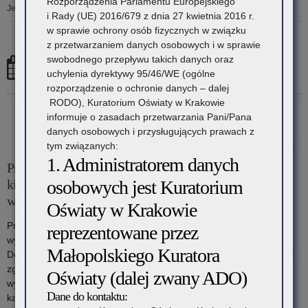
Rozporządzenia Parlamentu Europejskiego
Jesteś tutaj:
Strona główna
»
2025
»
lipiec
»
07
i Rady (UE) 2016/679 z dnia 27 kwietnia 2016 r.
w sprawie ochrony osób fizycznych w związku
z przetwarzaniem danych osobowych i w sprawie
swobodnego przepływu takich danych oraz
7 lipca, 2025
uchylenia dyrektywy 95/46/WE (ogólne
rozporządzenie o ochronie danych – dalej
RODO), Kuratorium Oświaty w Krakowie
informuje o zasadach przetwarzania Pani/Pana
danych osobowych i przysługujących prawach z
tym związanych:
7 lipca 2025
1. Administratorem danych
Procedura wydawania zgody na prowadzenie kursu na
osobowych jest Kuratorium
kierownika wypoczynku oraz kursu na wychowawcę
wypoczynku
Oświaty w Krakowie
Procedura wydawania zgody na prowadzenie kursu na kierownika
reprezentowane przez
wypoczynku oraz kursu na wychowawcę wypoczynku I.
Małopolskiego Kuratora
Dokumenty wymagane do załatwienia sprawy: Wniosek o wydanie
zgody na prowadzenie kursów na kierownika
Oświaty (dalej zwany ADO)
wypoczynku/wychowawcę wypoczynku – Formularz nr 1. Wykaz
Dane do kontaktu:
kadry prowadzącej zajęcia – Formularz nr 2. Kopie dokumentów