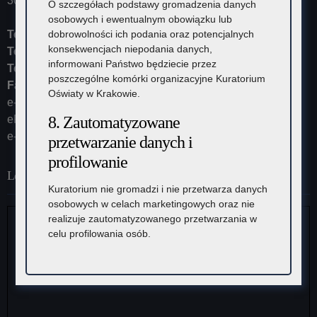
30-102 Kraków
O szczegółach podstawy gromadzenia danych
osobowych i ewentualnym obowiązku lub
dobrowolności ich podania oraz potencjalnych
Tel:
12 448-11-10
konsekwencjach niepodania danych,
Tel:
12 448-11-15
informowani Państwo będziecie przez
Tel:
12 448-11-20
poszczególne komórki organizacyjne Kuratorium
Fax:
12 448-11-62
Oświaty w Krakowie.
e-mail:
kurator@kuratorium.krakow.pl
8. Zautomatyzowane
ePUAP (adres skrytki): /KOKrakow/skrytka
e-Doręczenia: AE:PL-23387-37626-IRHSW-19
przetwarzanie danych i
profilowanie
Lokalizacja
Kuratorium nie gromadzi i nie przetwarza danych
osobowych w celach marketingowych oraz nie
realizuje zautomatyzowanego przetwarzania w
celu profilowania osób.