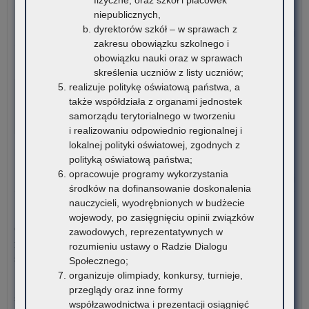
(w
na
romskich uczniów szkół…
niepublicznych,
szk
kie
dyrektorów szkół – w sprawach z
wy
o:
Czytaj więcej
zakresu obowiązku szkolnego i
ora
Ko
obowiązku nauki oraz w sprawach
kur
sty
6 sierpnia 2026
skreślenia uczniów z listy uczniów;
na
dla
VI edycja Ogólnopolskiej Olimpiady Wiedzy o
realizuje politykę oświatową państwa, a
wy
rom
Procesie Inwestycyjno-Budowlanym
także współdziała z organami jednostek
wy
ucz
samorządu terytorialnego w tworzeniu
szk
Komitet Główny Ogólnopolskiej Olimpiady Wiedzy
i realizowaniu odpowiednio regionalnej i
po
o Procesie Inwestycyjno-Budowlanym przekazuje
lokalnej polityki oświatowej, zgodnych z
ora
harmonogram…
polityką oświatową państwa;
stu
opracowuje programy wykorzystania
rom
o:
Czytaj więcej
środków na dofinansowanie doskonalenia
VI
nauczycieli, wyodrębnionych w budżecie
edy
5 sierpnia 2026
wojewody, po zasięgnięciu opinii związków
Ogó
Ogłoszenie o naborze kandydatów na stanowisko doradcy
zawodowych, reprezentatywnych w
Oli
metodycznego dla nauczycieli szkół i placówek znajdujących
rozumieniu ustawy o Radzie Dialogu
Wi
się na terenie województwa małopolskiego
Społecznego;
o
organizuje olimpiady, konkursy, turnieje,
Pro
Kuratorium Oświaty w Krakowie ogłasza nabór kandydatów na
przeglądy oraz inne formy
Inw
stanowisko doradców…
współzawodnictwa i prezentacji osiągnięć
Bu