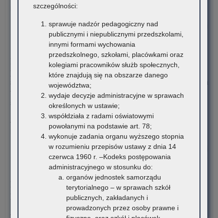
szczególności:
pomocy uczniom niepełnosprawnym…
sprawuje nadzór pedagogiczny nad
o:
Czytaj więcej
publicznymi i niepublicznymi przedszkolami,
Da
innymi formami wychowania
ost
7 sierpnia 2026
przedszkolnego, szkołami, placówkami oraz
–
Informacja o liczbie wolnych miejsc na semestr pierwszy klas I
kolegiami pracowników służb społecznych,
Rz
publicznych szkół policealnych, branżowych szkół II stopnia i
które znajdują się na obszarze danego
pr
szkół dla dorosłych (publicznych liceów ogólnokształcących) na
województwa;
po
terenie województwa małopolskiego – rekrutacja na rok
wydaje decyzje administracyjne w sprawach
uc
szkolny 2026/2027
określonych w ustawie;
ni
współdziała z radami oświatowymi
w
Załączniki Informacja o liczbie wolnych miejsc na semestr
powołanymi na podstawie art. 78;
for
pierwszy klas…
wykonuje zadania organu wyższego stopnia
dof
w rozumieniu przepisów ustawy z dnia 14
za
o:
Czytaj więcej
czerwca 1960 r. –Kodeks postępowania
pod
Pro
administracyjnego w stosunku do:
mat
wy
6 sierpnia 2026
organów jednostek samorządu
edu
zg
Konkurs stypendialny dla romskich uczniów szkół
terytorialnego – w sprawach szkół
i
na
ponadpodstawowych oraz studentów romskich
publicznych, zakładanych i
mat
pr
prowadzonych przez osoby prawne i
ćwi
kur
Związek Romów Polskich ogłasza konkurs stypendialny dla
fizyczne, oraz szkół i placówek