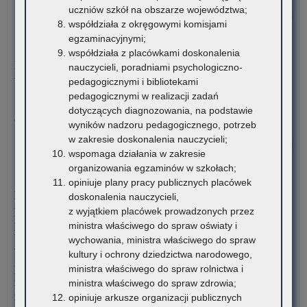
uczniów szkół na obszarze województwa;
o:
Czytaj więcej
współdziała z okręgowymi komisjami
Ogł
egzaminacyjnymi;
o
5 sierpnia 2026
współdziała z placówkami doskonalenia
na
Materiały dotyczące nowych podstaw programowych
nauczycieli, poradniami psychologiczno-
ka
wprowadzanych w związku z Reformą Kompas Jutra
pedagogicznymi i bibliotekami
na
pedagogicznymi w realizacji zadań
sta
Instytut Badań Edukacyjnych-Państwowy Instytut Badawczy
dotyczących diagnozowania, na podstawie
dor
oraz Ośrodek Rozwoju Edukacji zapraszają…
wyników nadzoru pedagogicznego, potrzeb
me
w zakresie doskonalenia nauczycieli;
dla
o:
Czytaj więcej
wspomaga działania w zakresie
nau
Pro
organizowania egzaminów w szkołach;
szk
wy
4 sierpnia 2026
opiniuje plany pracy publicznych placówek
i
zg
Komunikat Małopolskiego Kuratora Oświaty w sprawie
doskonalenia nauczycieli,
pl
na
przekazywania informacji o liczbie wolnych miejsc w
z wyjątkiem placówek prowadzonych przez
zna
pr
publicznych liceach ogólnokształcących, technikach,
ministra właściwego do spraw oświaty i
się
kur
branżowych szkołach I stopnia, szkołach policealnych,
wychowania, ministra właściwego do spraw
na
na
branżowych szkołach II stopnia, publicznych szkołach
kultury i ochrony dziedzictwa narodowego,
ter
kie
podstawowych dla dorosłych – postępowanie rekrutacyjne na
ministra właściwego do spraw rolnictwa i
wo
wy
rok szkolny 2026/2027 oraz po przeprowadzeniu postępowania
ministra właściwego do spraw zdrowia;
mał
ora
rekrutacyjnego uzupełniającego na rok szkolny 2026/2027
opiniuje arkusze organizacji publicznych
kur