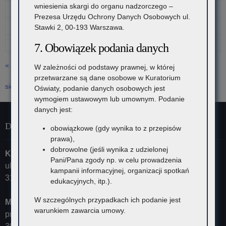
wniesienia skargi do organu nadzorczego –
14
15
16
17
18
19
20
Prezesa Urzędu Ochrony Danych Osobowych ul.
21
22
23
24
25
26
27
Stawki 2, 00-193 Warszawa.
28
29
30
31
7. Obowiązek podania danych
« cze
W zależności od podstawy prawnej, w której
przetwarzane są dane osobowe w Kuratorium
sie »
Oświaty, podanie danych osobowych jest
wymogiem ustawowym lub umownym. Podanie
danych jest:
Dane kontaktowe
obowiązkowe (gdy wynika to z przepisów
prawa),
dobrowolne (jeśli wynika z udzielonej
Kuratorium Oświaty w Krakowie
Pani/Pana zgody np. w celu prowadzenia
ul. Szlak 73
kampanii informacyjnej, organizacji spotkań
31-153 Kraków
edukacyjnych, itp.).
W szczególnych przypadkach ich podanie jest
Małopolski Kurator Oświaty
warunkiem zawarcia umowy.
przyjmuje ul. Kazimierza Morawskiego 5,