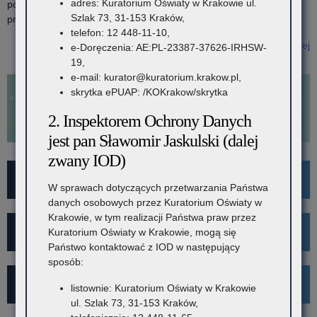
adres: Kuratorium Oświaty w Krakowie ul.
potwierdzających przygotowanie posiadane przez kadrę
Szlak 73, 31-153 Kraków,
prowadzącą zajęcia, odpowiadające zapisom […]
telefon: 12 448-11-10,
Czytaj więcej
e-Doręczenia: AE:PL-23387-37626-IRHSW-
o: Procedura wydawania zgody na prowadzenie kursu na
19,
kierownika wypoczynku oraz kursu na wychowawcę wypoczynku
e-mail: kurator@kuratorium.krakow.pl,
skrytka ePUAP: /KOKrakow/skrytka
2. Inspektorem Ochrony Danych
jest pan Sławomir Jaskulski (dalej
zwany IOD)
For Foreigners
W sprawach dotyczących przetwarzania Państwa
danych osobowych przez Kuratorium Oświaty w
Krakowie, w tym realizacji Państwa praw przez
Wykaz szkół i placówek
Kuratorium Oświaty w Krakowie, mogą się
Państwo kontaktować z IOD w następujący
sposób:
Rekrutacja
listownie: Kuratorium Oświaty w Krakowie
ul. Szlak 73, 31-153 Kraków,