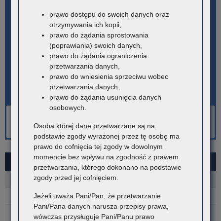
prawo dostępu do swoich danych oraz
otrzymywania ich kopii,
prawo do żądania sprostowania
(poprawiania) swoich danych,
prawo do żądania ograniczenia
przetwarzania danych,
prawo do wniesienia sprzeciwu wobec
przetwarzania danych,
prawo do żądania usunięcia danych
osobowych.
Osoba której dane przetwarzane są na
podstawie zgody wyrażonej przez tę osobę ma
prawo do cofnięcia tej zgody w dowolnym
momencie bez wpływu na zgodność z prawem
LIPIEC 2025
przetwarzania, którego dokonano na podstawie
zgody przed jej cofnięciem.
P
W
Ś
C
P
S
N
Jeżeli uważa Pani/Pan, że przetwarzanie
1
2
3
4
5
6
Pani/Pana danych narusza przepisy prawa,
7
8
9
10
11
12
13
wówczas przysługuje Pani/Panu prawo