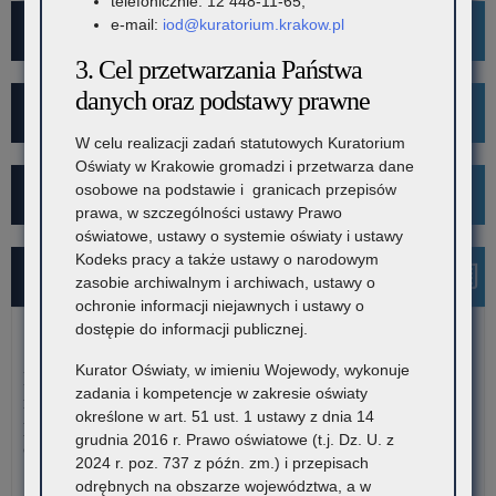
telefonicznie: 12 448-11-65,
e-mail:
iod@kuratorium.krakow.pl
Mediacje
3. Cel przetwarzania Państwa
danych oraz podstawy prawne
Projekt Kibicuj z Klasą
W celu realizacji zadań statutowych Kuratorium
Oświaty w Krakowie gromadzi i przetwarza dane
osobowe na podstawie i granicach przepisów
Kampania społeczna "Ustal z Babcią Hasło"
prawa, w szczególności ustawy Prawo
oświatowe, ustawy o systemie oświaty i ustawy
Kodeks pracy a także ustawy o narodowym
Najnowsze informacje
zasobie archiwalnym i archiwach, ustawy o
ochronie informacji niejawnych i ustawy o
dostępie do informacji publicznej.
7 sierpnia 2026
Kurator Oświaty, w imieniu Wojewody, wykonuje
Dane ostateczne – Rządowy program pomocy uczniom
zadania i kompetencje w zakresie oświaty
niepełnosprawnym w formie dofinansowania zakupu
określone w art. 51 ust. 1 ustawy z dnia 14
podręczników, materiałów edukacyjnych i materiałów
grudnia 2016 r. Prawo oświatowe (t.j. Dz. U. z
ćwiczeniowych (wyprawka szkolna)
2024 r. poz. 737 z późn. zm.) i przepisach
odrębnych na obszarze województwa, a w
W związku z harmonogramem realizacji Rządowego programu