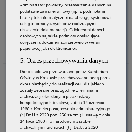
pol
Inf
Administrator powierzył przetwarzanie danych na
br
o
podstawie zawartej umowy (np. z podmiotami
3 sierpnia 2026
szk
lic
branży teleinformatycznej na obsługę systemów i
Ogólnopolski Konkurs Filmowy „Wieś mnie kręci, ja kręcę
II
wol
usług informatycznych oraz realizującymi
wieś”
sto
mie
niszczenie dokumentacji). Odbiorcami danych
i
na
osobowych są także podmioty obsługujące
Stowarzyszenie „Kulturalne Ponidzie” w Chrobrzu zaprasza do
szk
sem
doręczenia dokumentacji zarówno w wersji
udziału w Ogólnopolskim…
dla
pie
papierowej jak i elektronicznej.
dor
kla
o:
Czytaj więcej
(pu
5. Okres przechowywania danych
I
Inf
lic
pub
o
ogó
Dane osobowe przetwarzane przez Kuratorium
szk
lic
na
Oświaty w Krakowie przechowywane będą przez
pol
wol
ter
okres niezbędny do realizacji celu dla jakiego
br
mie
wo
zostały zebrane oraz zgodnie z terminami
szk
na
mał
archiwizacji określonymi przez ustawy
II
sem
–
kompetencyjne lub ustawę z dnia 14 czerwca
sto
pie
rek
1960 r. Kodeks postępowania administracyjnego
i
kla
na
(t.j Dz.U z 2020 poz. 256 ze zm.) i ustawę z dnia
szk
I
rok
14 lipca 1983 r. o narodowym zasobie
dla
pub
szk
archiwalnym i archiwach (t.j. Dz.U. z 2020
dor
szk