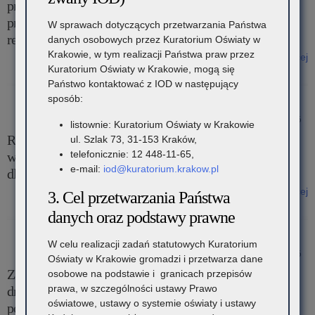
przekazywania informacji o liczbie wolnych miejsc w
przedszkolach, szkołach, placówkach i centrach –
W sprawach dotyczących przetwarzania Państwa
rekrutacja na rok szkolny 2026/2027
danych osobowych przez Kuratorium Oświaty w
Krakowie, w tym realizacji Państwa praw przez
Czytaj więcej
Kuratorium Oświaty w Krakowie, mogą się
o: Komunikat Małopolskiego Kuratora Oświaty w sprawie
Państwo kontaktować z IOD w następujący
przekazywania informacji o liczbie wolnych miejsc w przedszkolach,
sposób:
szkołach, placówkach i centrach – rekrutacja na rok szkolny
2026/2027
30 stycznia 2026
listownie: Kuratorium Oświaty w Krakowie
Rekrutacja do publicznych szkół ponadpodstawowych z
ul. Szlak 73, 31-153 Kraków,
telefonicznie: 12 448-11-65,
wykorzystaniem systemu informatycznego – informacja
e-mail:
iod@kuratorium.krakow.pl
dla organów prowadzących i dyrektorów szkół
Czytaj więcej
3. Cel przetwarzania Państwa
o: Rekrutacja do publicznych szkół ponadpodstawowych z
danych oraz podstawy prawne
wykorzystaniem systemu informatycznego – informacja dla
organów prowadzących i dyrektorów szkół
W celu realizacji zadań statutowych Kuratorium
27 stycznia 2026
Oświaty w Krakowie gromadzi i przetwarza dane
Zarządzenie Nr 10/26 Małopolskiego Kuratora Oświaty z
osobowe na podstawie i granicach przepisów
prawa, w szczególności ustawy Prawo
dnia 26 stycznia 2026 r. – terminy przeprowadzania
oświatowe, ustawy o systemie oświaty i ustawy
postępowania rekrutacyjnego i postępowania