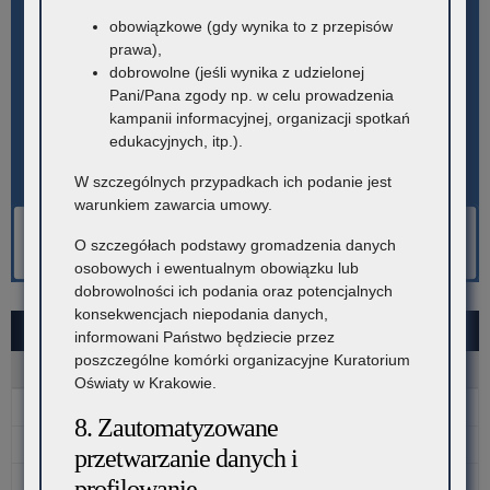
obowiązkowe (gdy wynika to z przepisów
prawa),
dobrowolne (jeśli wynika z udzielonej
Pani/Pana zgody np. w celu prowadzenia
kampanii informacyjnej, organizacji spotkań
edukacyjnych, itp.).
W szczególnych przypadkach ich podanie jest
warunkiem zawarcia umowy.
O szczegółach podstawy gromadzenia danych
osobowych i ewentualnym obowiązku lub
dobrowolności ich podania oraz potencjalnych
konsekwencjach niepodania danych,
SIERPIEŃ 2026
informowani Państwo będziecie przez
poszczególne komórki organizacyjne Kuratorium
P
W
Ś
C
P
S
N
Oświaty w Krakowie.
1
2
8. Zautomatyzowane
3
4
5
6
7
8
9
przetwarzanie danych i
10
11
12
13
14
15
16
profilowanie