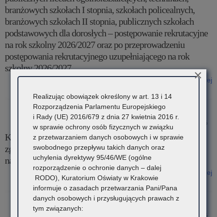
branżowych szkołach I stopnia, szkołach policealnych,
branżowych szkołach II stopnia, publicznych szkołach
podstawowych dla dorosłych – postępowanie rekrutacyjne
na rok szkolny 2026/2027 oraz po przeprowadzeniu
postępowania rekrutacyjnego uzupełniającego na rok
szkolny 2026/2027
×
Czytaj więcej
o: Komunikat Małopolskiego Kuratora Oświaty w sprawie
Realizując obowiązek określony w art. 13 i 14
przekazywania informacji o liczbie wolnych miejsc w publicznych
Rozporządzenia Parlamentu Europejskiego
liceach ogólnokształcących, technikach, branżowych szkołach I
i Rady (UE) 2016/679 z dnia 27 kwietnia 2016 r.
stopnia, szkołach policealnych, branżowych szkołach II stopnia,
3 sierpnia 2026
w sprawie ochrony osób fizycznych w związku
publicznych szkołach podstawowych dla dorosłych – postępowanie
Komunikat Małopolskiego Kuratora Oświaty w sprawie
z przetwarzaniem danych osobowych i w sprawie
rekrutacyjne na rok szkolny 2026/2027 oraz po przeprowadzeniu
swobodnego przepływu takich danych oraz
zgłaszania zawodów wiedzy, artystycznych i sportowych
postępowania rekrutacyjnego uzupełniającego na rok szkolny
uchylenia dyrektywy 95/46/WE (ogólne
na rok szkolny 2027/2028
2026/2027
rozporządzenie o ochronie danych – dalej
Czytaj więcej
RODO), Kuratorium Oświaty w Krakowie
o: Komunikat Małopolskiego Kuratora Oświaty w sprawie
informuje o zasadach przetwarzania Pani/Pana
zgłaszania zawodów wiedzy, artystycznych i sportowych na rok
danych osobowych i przysługujących prawach z
szkolny 2027/2028
tym związanych:
20 lipca 2026