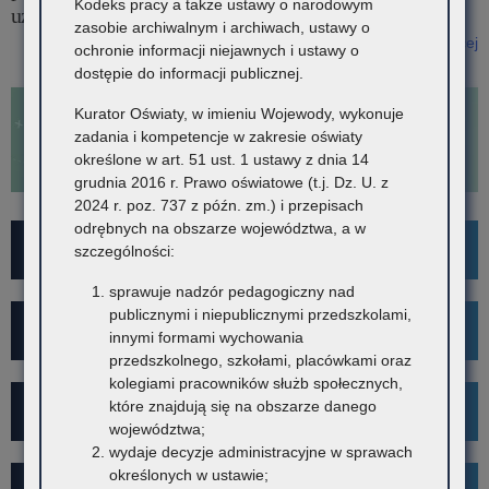
Kodeks pracy a także ustawy o narodowym
uzupełniającego na rok szkolny 2026/2027
zasobie archiwalnym i archiwach, ustawy o
Czytaj więcej
ochronie informacji niejawnych i ustawy o
o: Zarządzenie Nr 10/26 Małopolskiego Kuratora Oświaty z dnia 26
dostępie do informacji publicznej.
stycznia 2026 r. – terminy przeprowadzania postępowania
rekrutacyjnego i postępowania uzupełniającego na rok szkolny
Kurator Oświaty, w imieniu Wojewody, wykonuje
2026/2027
zadania i kompetencje w zakresie oświaty
określone w art. 51 ust. 1 ustawy z dnia 14
grudnia 2016 r. Prawo oświatowe (t.j. Dz. U. z
2024 r. poz. 737 z późn. zm.) i przepisach
odrębnych na obszarze województwa, a w
For Foreigners
szczególności:
sprawuje nadzór pedagogiczny nad
publicznymi i niepublicznymi przedszkolami,
Wykaz szkół i placówek
innymi formami wychowania
przedszkolnego, szkołami, placówkami oraz
kolegiami pracowników służb społecznych,
które znajdują się na obszarze danego
Rekrutacja
województwa;
wydaje decyzje administracyjne w sprawach
określonych w ustawie;