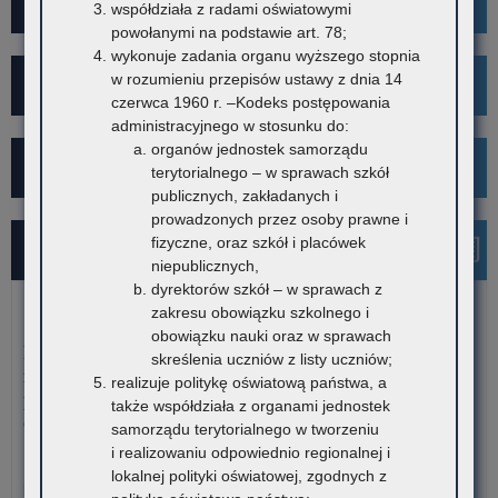
Mediacje
współdziała z radami oświatowymi
powołanymi na podstawie art. 78;
wykonuje zadania organu wyższego stopnia
w rozumieniu przepisów ustawy z dnia 14
Projekt Kibicuj z Klasą
czerwca 1960 r. –Kodeks postępowania
administracyjnego w stosunku do:
organów jednostek samorządu
Kampania społeczna "Ustal z Babcią Hasło"
terytorialnego – w sprawach szkół
publicznych, zakładanych i
prowadzonych przez osoby prawne i
fizyczne, oraz szkół i placówek
Najnowsze informacje
niepublicznych,
dyrektorów szkół – w sprawach z
zakresu obowiązku szkolnego i
7 sierpnia 2026
obowiązku nauki oraz w sprawach
Dane ostateczne – Rządowy program pomocy uczniom
skreślenia uczniów z listy uczniów;
niepełnosprawnym w formie dofinansowania zakupu
realizuje politykę oświatową państwa, a
podręczników, materiałów edukacyjnych i materiałów
także współdziała z organami jednostek
ćwiczeniowych (wyprawka szkolna)
samorządu terytorialnego w tworzeniu
i realizowaniu odpowiednio regionalnej i
W związku z harmonogramem realizacji Rządowego programu
lokalnej polityki oświatowej, zgodnych z
pomocy uczniom niepełnosprawnym…