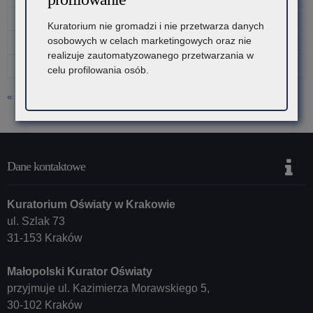
17
18
19
20
21
22
23
Kuratorium nie gromadzi i nie przetwarza danych
osobowych w celach marketingowych oraz nie
24
25
26
27
28
29
30
realizuje zautomatyzowanego przetwarzania w
31
celu profilowania osób.
« lip
Dane kontaktowe
Kuratorium Oświaty w Krakowie
ul. Szlak 73
31-153 Kraków
Małopolski Kurator Oświaty
przyjmuje ul. Kazimierza Morawskiego 5,
30-102 Kraków