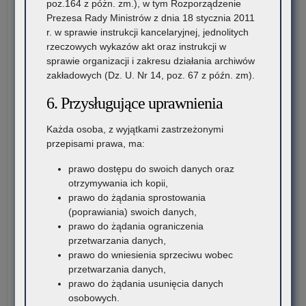
20
poz.164 z póżn. zm.), w tym Rozporządzenie
(pu
pol
Prezesa Rady Ministrów z dnia 18 stycznia 2011
lic
br
r. w sprawie instrukcji kancelaryjnej, jednolitych
ogó
szk
rzeczowych wykazów akt oraz instrukcji w
na
II
sprawie organizacji i zakresu działania archiwów
ter
sto
zakładowych (Dz. U. Nr 14, poz. 67 z późn. zm).
wo
i
mał
szk
6. Przysługujące uprawnienia
–
dla
rek
dor
Każda osoba, z wyjątkami zastrzeżonymi
na
(pu
przepisami prawa, ma:
rok
lic
szk
ogó
prawo dostępu do swoich danych oraz
20
na
otrzymywania ich kopii,
ter
prawo do żądania sprostowania
wo
(poprawiania) swoich danych,
mał
prawo do żądania ograniczenia
–
przetwarzania danych,
rek
prawo do wniesienia sprzeciwu wobec
na
przetwarzania danych,
rok
prawo do żądania usunięcia danych
szk
osobowych.