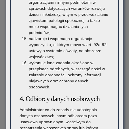
organizacjami i innymi podmiotami w
rek
Ogł
sprawach dotyczących warunków rozwoju
na
o
5 sierpnia 2026
dzieci i młodzieży, w tym w przeciwdziałaniu
rok
na
Materiały dotyczące nowych podstaw programowych
zjawiskom patologii społecznej, a także
szk
ka
wprowadzanych w związku z Reformą Kompas Jutra
może wspomagać działania tych
20
na
podmiotów;
sta
Instytut Badań Edukacyjnych-Państwowy Instytut Badawczy
nadzoruje i wspomaga organizację
dor
oraz Ośrodek Rozwoju Edukacji zapraszają…
wypoczynku, o którym mowa w art. 92a-92t
me
ustawy o systemie oświaty, na obszarze
dla
o:
Czytaj więcej
województwa;
nau
Inf
wykonuje inne zadania określone w
szk
o
4 sierpnia 2026
przepisach odrębnych, w szczególności w
i
lic
Komunikat Małopolskiego Kuratora Oświaty w sprawie
zakresie obronności, ochrony informacji
pl
wol
przekazywania informacji o liczbie wolnych miejsc w
niejawnych oraz ochrony danych
zna
mie
publicznych liceach ogólnokształcących, technikach,
osobowych.
się
na
branżowych szkołach I stopnia, szkołach policealnych,
na
sem
4. Odbiorcy danych osobowych
branżowych szkołach II stopnia, publicznych szkołach
ter
pie
podstawowych dla dorosłych – postępowanie rekrutacyjne na
wo
kla
Administrator co do zasady nie udostępnia
rok szkolny 2026/2027 oraz po przeprowadzeniu postępowania
mał
I
danych osobowych innym odbiorcom poza
rekrutacyjnego uzupełniającego na rok szkolny 2026/2027
pub
ustawowo uprawnionym, właściwym do
szk
o:
rozpatrzenia wnoszonych spraw lub którym
Czytaj więcej