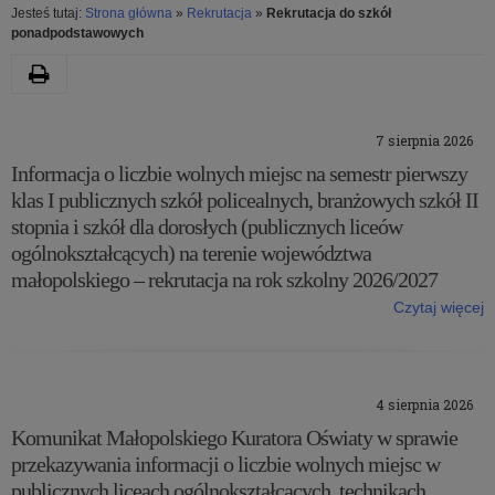
Jesteś tutaj:
Strona główna
»
Rekrutacja
»
Rekrutacja do szkół
ponadpodstawowych
Drukuj
Kategoria:
7 sierpnia 2026
Rekrutacja
Informacja o liczbie wolnych miejsc na semestr pierwszy
klas I publicznych szkół policealnych, branżowych szkół II
do
stopnia i szkół dla dorosłych (publicznych liceów
ogólnokształcących) na terenie województwa
szkół
małopolskiego – rekrutacja na rok szkolny 2026/2027
ponadpodstawowych
Czytaj więcej
o: Informacja o liczbie wolnych miejsc na semestr pierwszy klas I
publicznych szkół policealnych, branżowych szkół II stopnia i szkół
dla dorosłych (publicznych liceów ogólnokształcących) na terenie
województwa małopolskiego – rekrutacja na rok szkolny 2026/2027
4 sierpnia 2026
Komunikat Małopolskiego Kuratora Oświaty w sprawie
przekazywania informacji o liczbie wolnych miejsc w
publicznych liceach ogólnokształcących, technikach,