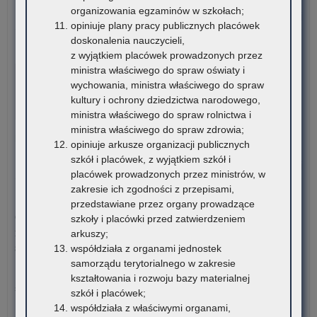
organizowania egzaminów w szkołach;
kla
o:
Czytaj więcej
opiniuje plany pracy publicznych placówek
I
Ko
doskonalenia nauczycieli,
pub
sty
6 sierpnia 2026
z wyjątkiem placówek prowadzonych przez
szk
dla
VI edycja Ogólnopolskiej Olimpiady Wiedzy o
ministra właściwego do spraw oświaty i
pol
rom
Procesie Inwestycyjno-Budowlanym
wychowania, ministra właściwego do spraw
br
ucz
kultury i ochrony dziedzictwa narodowego,
szk
szk
Komitet Główny Ogólnopolskiej Olimpiady Wiedzy
ministra właściwego do spraw rolnictwa i
II
po
o Procesie Inwestycyjno-Budowlanym przekazuje
ministra właściwego do spraw zdrowia;
sto
ora
harmonogram…
opiniuje arkusze organizacji publicznych
i
stu
szkół i placówek, z wyjątkiem szkół i
szk
rom
o:
Czytaj więcej
placówek prowadzonych przez ministrów, w
dla
VI
zakresie ich zgodności z przepisami,
dor
edy
5 sierpnia 2026
przedstawiane przez organy prowadzące
(pu
Ogó
Ogłoszenie o naborze kandydatów na stanowisko doradcy
szkoły i placówki przed zatwierdzeniem
lic
Oli
metodycznego dla nauczycieli szkół i placówek znajdujących
arkuszy;
ogó
Wi
się na terenie województwa małopolskiego
współdziała z organami jednostek
na
o
samorządu terytorialnego w zakresie
ter
Pro
Kuratorium Oświaty w Krakowie ogłasza nabór kandydatów na
kształtowania i rozwoju bazy materialnej
wo
Inw
stanowisko doradców…
szkół i placówek;
mał
Bu
współdziała z właściwymi organami,
–
o:
Czytaj więcej