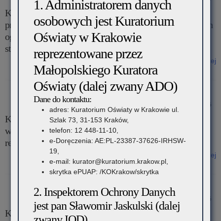
1. Administratorem danych
Komunikat Małopolskiego Kuratora Oświaty w sprawie
osobowych jest Kuratorium
przekazania informacji o liczbie wolnych miejsc w liceach
Oświaty w Krakowie
ogólnokształcących, technikach i branżowych szkołach I
stopnia – rekrutacja na rok szkolny 2026/2027
reprezentowane przez
Czytaj więcej
Małopolskiego Kuratora
o: Komunikat Małopolskiego Kuratora Oświaty w sprawie
przekazania informacji o liczbie wolnych miejsc w liceach
Oświaty (dalej zwany ADO)
ogólnokształcących, technikach i branżowych szkołach I stopnia –
Dane do kontaktu:
rekrutacja na rok szkolny 2026/2027
21 kwietnia 2026
adres: Kuratorium Oświaty w Krakowie ul.
Komunikat Małopolskiego Kuratora Oświaty w sprawie
Szlak 73, 31-153 Kraków,
wykazu zawodów wiedzy, artystycznych i sportowych –
telefon: 12 448-11-10,
e-Doręczenia: AE:PL-23387-37626-IRHSW-
rekrutacja na rok szkolny 2026/2027
19,
Czytaj więcej
e-mail: kurator@kuratorium.krakow.pl,
o: Komunikat Małopolskiego Kuratora Oświaty w sprawie wykazu
skrytka ePUAP: /KOKrakow/skrytka
zawodów wiedzy, artystycznych i sportowych – rekrutacja na rok
szkolny 2026/2027
2. Inspektorem Ochrony Danych
1 kwietnia 2026
jest pan Sławomir Jaskulski (dalej
Komunikat Małopolskiego Kuratora Oświaty w sprawie
zwany IOD)