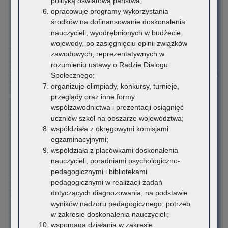
polityką oświatową państwa;
opracowuje programy wykorzystania
o:
Czytaj więcej
środków na dofinansowanie doskonalenia
Da
nauczycieli, wyodrębnionych w budżecie
ost
7 sierpnia 2026
wojewody, po zasięgnięciu opinii związków
–
Informacja o liczbie wolnych miejsc na semestr pierwszy klas I
zawodowych, reprezentatywnych w
Rz
publicznych szkół policealnych, branżowych szkół II stopnia i
rozumieniu ustawy o Radzie Dialogu
pr
szkół dla dorosłych (publicznych liceów ogólnokształcących) na
Społecznego;
po
terenie województwa małopolskiego – rekrutacja na rok
organizuje olimpiady, konkursy, turnieje,
uc
szkolny 2026/2027
przeglądy oraz inne formy
ni
współzawodnictwa i prezentacji osiągnięć
w
Załączniki Informacja o liczbie wolnych miejsc na semestr
uczniów szkół na obszarze województwa;
for
pierwszy klas…
współdziała z okręgowymi komisjami
dof
egzaminacyjnymi;
za
o:
Czytaj więcej
współdziała z placówkami doskonalenia
pod
Inf
nauczycieli, poradniami psychologiczno-
mat
o
6 sierpnia 2026
pedagogicznymi i bibliotekami
edu
lic
Konkurs stypendialny dla romskich uczniów szkół
pedagogicznymi w realizacji zadań
i
wol
ponadpodstawowych oraz studentów romskich
dotyczących diagnozowania, na podstawie
mat
mie
wyników nadzoru pedagogicznego, potrzeb
ćwi
na
Związek Romów Polskich ogłasza konkurs stypendialny dla
w zakresie doskonalenia nauczycieli;
(w
sem
romskich uczniów szkół…
wspomaga działania w zakresie
szk
pie