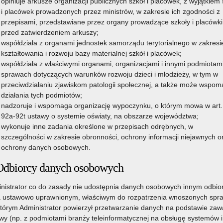
opiniuje arkusze organizacji publicznych szkół i placówek, z wyjątkiem 
szkół podstawowych w roku szkolnym 2025/2026
i placówek prowadzonych przez ministrów, w zakresie ich zgodności z
Czytaj więcej
przepisami, przedstawiane przez organy prowadzące szkoły i placówki
 podstawowych w roku szkolnym 2025/2026
przed zatwierdzeniem arkuszy;
współdziała z organami jednostek samorządu terytorialnego w zakresi
kształtowania i rozwoju bazy materialnej szkół i placówek;
współdziała z właściwymi organami, organizacjami i innymi podmiotam
sprawach dotyczących warunków rozwoju dzieci i młodzieży, w tym w
przeciwdziałaniu zjawiskom patologii społecznej, a także może wspo
działania tych podmiotów;
nadzoruje i wspomaga organizację wypoczynku, o którym mowa w art.
92a-92t ustawy o systemie oświaty, na obszarze województwa;
wykonuje inne zadania określone w przepisach odrębnych, w
szczególności w zakresie obronności, ochrony informacji niejawnych o
ochrony danych osobowych.
Odbiorcy danych osobowych
nistrator co do zasady nie udostępnia danych osobowych innym odbi
 ustawowo uprawnionym, właściwym do rozpatrzenia wnoszonych spr
którym Administrator powierzył przetwarzanie danych na podstawie zawa
y (np. z podmiotami branży teleinformatycznej na obsługę systemów i