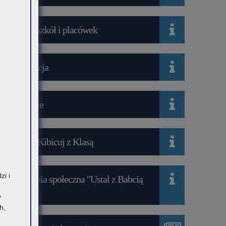
Wykaz szkół i placówek
Rekrutacja
Mediacje
Projekt Kibicuj z Klasą
zi i
Kampania społeczna "Ustal z Babcią
Hasło"
y
h,