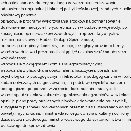
jednostek samorządu terytorialnego w tworzeniu i realizowaniu
odpowiednio regionalnej i lokalnej polityki oświatowej, zgodnych z poli
ł podstawowych w roku szkolnym 2025/2026
oświatową państwa;
Czytaj więcej
opracowuje programy wykorzystania środków na dofinansowanie
stawowych w roku szkolnym 2025/2026
doskonalenia nauczycieli, wyodrębnionych w budżecie wojewody, po
zasięgnięciu opinii związków zawodowych, reprezentatywnych w
13 czerwca 2025
rozumieniu ustawy o Radzie Dialogu Społecznego;
organizuje olimpiady, konkursy, turnieje, przeglądy oraz inne formy
zniów szkół podstawowych w roku szkolnym 2025/2026
współzawodnictwa i prezentacji osiągnięć uczniów szkół na obszarze
województwa;
Czytaj więcej
współdziała z okręgowymi komisjami egzaminacyjnymi;
szkół podstawowych w roku szkolnym 2025/2026
współdziała z placówkami doskonalenia nauczycieli, poradniami
13 czerwca 2025
psychologiczno-pedagogicznymi i bibliotekami pedagogicznymi w realiz
zadań dotyczących diagnozowania, na podstawie wyników nadzoru
pedagogicznego, potrzeb w zakresie doskonalenia nauczycieli;
zniów szkół podstawowych w roku szkolnym 2025/2026
wspomaga działania w zakresie organizowania egzaminów w szkołach
Czytaj więcej
opiniuje plany pracy publicznych placówek doskonalenia nauczycieli,
 szkół podstawowych w roku szkolnym 2025/2026
z wyjątkiem placówek prowadzonych przez ministra właściwego do sp
oświaty i wychowania, ministra właściwego do spraw kultury i ochrony
13 czerwca 2025
dziedzictwa narodowego, ministra właściwego do spraw rolnictwa i min
właściwego do spraw zdrowia;