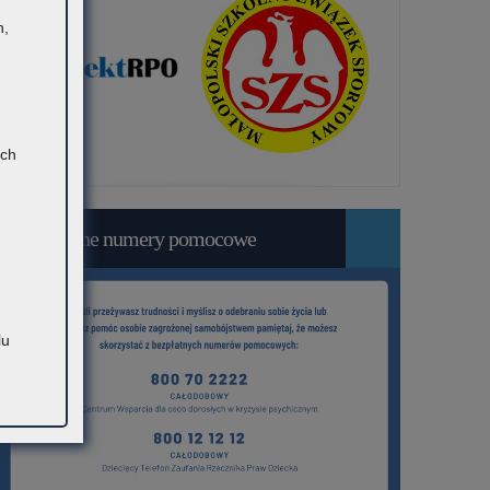
h,
ach
Bezpłatne numery pomocowe
lu