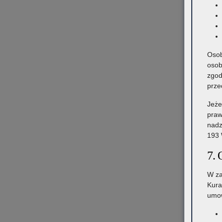
Osob
osob
zgod
prze
Jeże
praw
nadz
193 
7. 
W za
Kura
umow