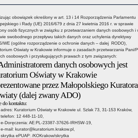
izując obowiązek określony w art. 13 i 14 Rozporządzenia Parlamentu
pejskiego i Rady (UE) 2016/679 z dnia 27 kwietnia 2016 r. w sprawie
ony osób fizycznych w związku z przetwarzaniem danych osobowych i
wie swobodnego przepływu takich danych oraz uchylenia dyrektywy
6/WE (ogólne rozporządzenie o ochronie danych – dalej RODO),
torium Oświaty w Krakowie informuje o zasadach przetwarzania Pani/
ch osobowych i przysługujących prawach z tym związanych:
 Administratorem danych osobowych jest
owie
Organy prowadzące
Wsparcie Edukacji
Pozostałe sprawy
ratorium Oświaty w Krakowie
prezentowane przez Małopolskiego Kuratora
wiaty (dalej zwany ADO)
dmiotowe
»
Konkursy przedmiotowe w roku szkolnym 2025/2026
 do kontaktu:
4 czerwca 2025
adres: Kuratorium Oświaty w Krakowie ul. Szlak 73, 31-153 Kraków,
telefon: 12 448-11-10,
e-Doręczenia: AE:PL-23387-37626-IRHSW-19,
szkolnym 2025/2026
e-mail: kurator@kuratorium.krakow.pl,
Czytaj więcej
skrytka ePUAP: /KOKrakow/skrytka