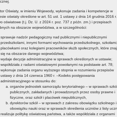
icznej.
13 czerwca 2025
tor Oświaty, w imieniu Wojewody, wykonuje zadania i kompetencje w
esie oświaty określone w art. 51 ust. 1 ustawy z dnia 14 grudnia 2016 r.
kół podstawowych w roku szkolnym 2025/2026
o oświatowe (t.j. Dz. U. z 2024 r. poz. 737 z późn. zm.) i przepisach
Czytaj więcej
bnych na obszarze województwa, a w szczególności:
dstawowych w roku szkolnym 2025/2026
sprawuje nadzór pedagogiczny nad publicznymi i niepublicznymi
13 czerwca 2025
przedszkolami, innymi formami wychowania przedszkolnego, szkołami
placówkami oraz kolegiami pracowników służb społecznych, które znaj
kół podstawowych w roku szkolnym 2025/2026
się na obszarze danego województwa;
wydaje decyzje administracyjne w sprawach określonych w ustawie;
Czytaj więcej
współdziała z radami oświatowymi powołanymi na podstawie art. 78;
dstawowych w roku szkolnym 2025/2026
wykonuje zadania organu wyższego stopnia w rozumieniu przepisów
ustawy z dnia 14 czerwca 1960 r. –Kodeks postępowania
13 czerwca 2025
administracyjnego w stosunku do:
organów jednostek samorządu terytorialnego – w sprawach szkó
zkół podstawowych w roku szkolnym 2025/2026
publicznych, zakładanych i prowadzonych przez osoby prawne i
Czytaj więcej
fizyczne, oraz szkół i placówek niepublicznych,
podstawowych w roku szkolnym 2025/2026
dyrektorów szkół – w sprawach z zakresu obowiązku szkolnego i
obowiązku nauki oraz w sprawach skreślenia uczniów z listy ucz
13 czerwca 2025
realizuje politykę oświatową państwa, a także współdziała z organami