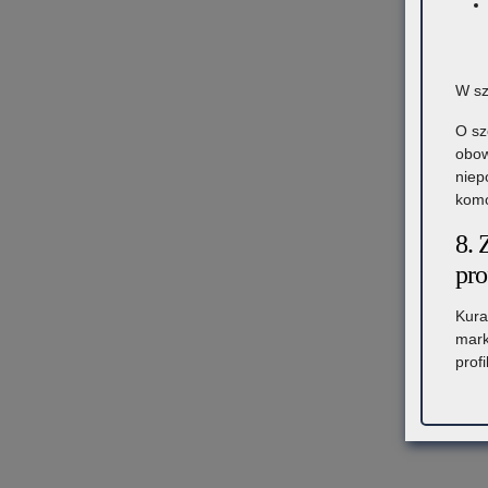
W sz
O sz
obow
niep
komó
8. 
pro
Kura
mark
prof