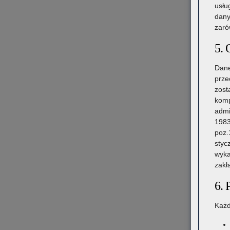
usłu
dany
zaró
5. 
Dane
prze
zost
komp
admi
1983
poz.
styc
wyka
zakł
6. 
Każd