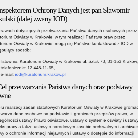
nym 2025/2026
Inspektorem Ochrony Danych jest pan Sławomir
13 czerwca 2025
kulski (dalej zwany IOD)
w szkół podstawowych w roku szkolnym 2025/2026
rawach dotyczących przetwarzania Państwa danych osobowych przez
torium Oświaty w Krakowie, w tym realizacji Państwa praw przez
Czytaj więcej
torium Oświaty w Krakowie, mogą się Państwo kontaktować z IOD w
kół podstawowych w roku szkolnym 2025/2026
ępujący sposób:
13 czerwca 2025
listownie: Kuratorium Oświaty w Krakowie ul. Szlak 73, 31-153 Kraków,
telefonicznie: 12 448-11-65,
szkół podstawowych w roku szkolnym 2025/2026
e-mail:
iod@kuratorium.krakow.pl
Czytaj więcej
Cel przetwarzania Państwa danych oraz podstawy
podstawowych w roku szkolnym 2025/2026
awne
13 czerwca 2025
lu realizacji zadań statutowych Kuratorium Oświaty w Krakowie gromad
twarza dane osobowe na podstawie i granicach przepisów prawa, w
podstawowych w roku szkolnym 2025/2026
ególności ustawy Prawo oświatowe, ustawy o systemie oświaty i ustaw
Czytaj więcej
ks pracy a także ustawy o narodowym zasobie archiwalnym i archiwac
awowych w roku szkolnym 2025/2026
wy o ochronie informacji niejawnych i ustawy o dostępie do informacji