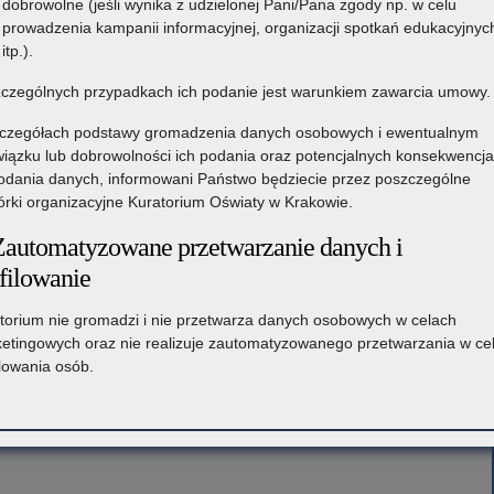
dobrowolne (jeśli wynika z udzielonej Pani/Pana zgody np. w celu
prowadzenia kampanii informacyjnej, organizacji spotkań edukacyjnyc
itp.).
czególnych przypadkach ich podanie jest warunkiem zawarcia umowy.
czegółach podstawy gromadzenia danych osobowych i ewentualnym
iązku lub dobrowolności ich podania oraz potencjalnych konsekwencj
odania danych, informowani Państwo będziecie przez poszczególne
rki organizacyjne Kuratorium Oświaty w Krakowie.
Zautomatyzowane przetwarzanie danych i
filowanie
torium nie gromadzi i nie przetwarza danych osobowych w celach
etingowych oraz nie realizuje zautomatyzowanego przetwarzania w ce
ilowania osób.