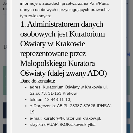
informuje o zasadach przetwarzania Pani/Pana
Jesteś tutaj:
Strona główna
»
Rodzice i Uczniowie
»
Olimpiady
»
Olimpiady w
roku szkolnym 2022/2023
danych osobowych i przysługujących prawach z
tym związanych:
Drukuj
1. Administratorem danych
Kategoria:
osobowych jest Kuratorium
6 września 2022
Oświaty w Krakowie
Olimpiady
Terminy olimpiad w roku szkolnym 2022/2023
reprezentowane przez
Czytaj więcej
w
o: Terminy olimpiad w roku szkolnym 2022/2023
Małopolskiego Kuratora
roku
Oświaty (dalej zwany ADO)
Dane do kontaktu:
szkolnym
adres: Kuratorium Oświaty w Krakowie ul.
Szlak 73, 31-153 Kraków,
2022/2023
telefon: 12 448-11-10,
e-Doręczenia: AE:PL-23387-37626-IRHSW-
For Foreigners
19,
e-mail: kurator@kuratorium.krakow.pl,
skrytka ePUAP: /KOKrakow/skrytka
Wykaz szkół i placówek