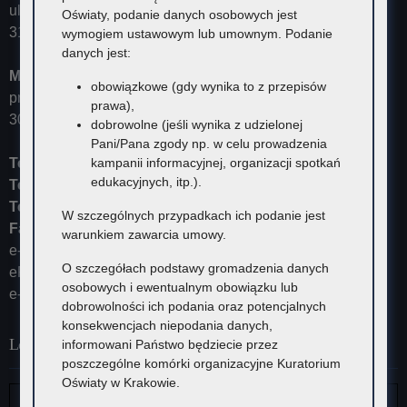
ul. Szlak 73
Oświaty, podanie danych osobowych jest
31-153 Kraków
wymogiem ustawowym lub umownym. Podanie
danych jest:
Małopolski Kurator Oświaty
obowiązkowe (gdy wynika to z przepisów
przyjmuje ul. Kazimierza Morawskiego 5,
prawa),
30-102 Kraków
dobrowolne (jeśli wynika z udzielonej
Pani/Pana zgody np. w celu prowadzenia
Tel:
12 448-11-10
kampanii informacyjnej, organizacji spotkań
edukacyjnych, itp.).
Tel:
12 448-11-15
Tel:
12 448-11-20
W szczególnych przypadkach ich podanie jest
Fax:
12 448-11-62
warunkiem zawarcia umowy.
e-mail:
kurator@kuratorium.krakow.pl
O szczegółach podstawy gromadzenia danych
ePUAP (adres skrytki): /KOKrakow/skrytka
osobowych i ewentualnym obowiązku lub
e-Doręczenia: AE:PL-23387-37626-IRHSW-19
dobrowolności ich podania oraz potencjalnych
konsekwencjach niepodania danych,
Lokalizacja
informowani Państwo będziecie przez
poszczególne komórki organizacyjne Kuratorium
Oświaty w Krakowie.