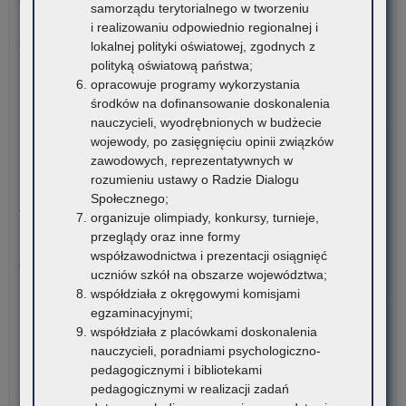
Ogłoszenie o naborze kandydatów na stanowisko doradcy
samorządu terytorialnego w tworzeniu
Oli
metodycznego dla nauczycieli szkół i placówek znajdujących
i realizowaniu odpowiednio regionalnej i
Wi
się na terenie województwa małopolskiego
lokalnej polityki oświatowej, zgodnych z
o
polityką oświatową państwa;
Pro
Kuratorium Oświaty w Krakowie ogłasza nabór kandydatów na
opracowuje programy wykorzystania
Inw
stanowisko doradców…
środków na dofinansowanie doskonalenia
Bu
nauczycieli, wyodrębnionych w budżecie
o:
Czytaj więcej
wojewody, po zasięgnięciu opinii związków
Ogł
zawodowych, reprezentatywnych w
o
5 sierpnia 2026
rozumieniu ustawy o Radzie Dialogu
na
Materiały dotyczące nowych podstaw programowych
Społecznego;
ka
wprowadzanych w związku z Reformą Kompas Jutra
organizuje olimpiady, konkursy, turnieje,
na
przeglądy oraz inne formy
sta
Instytut Badań Edukacyjnych-Państwowy Instytut Badawczy
współzawodnictwa i prezentacji osiągnięć
dor
oraz Ośrodek Rozwoju Edukacji zapraszają…
uczniów szkół na obszarze województwa;
me
współdziała z okręgowymi komisjami
dla
o:
Czytaj więcej
egzaminacyjnymi;
nau
Ter
współdziała z placówkami doskonalenia
szk
oli
4 sierpnia 2026
nauczycieli, poradniami psychologiczno-
i
w
Komunikat Małopolskiego Kuratora Oświaty w sprawie
pedagogicznymi i bibliotekami
pl
rok
przekazywania informacji o liczbie wolnych miejsc w
pedagogicznymi w realizacji zadań
zna
sz
publicznych liceach ogólnokształcących, technikach,