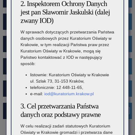
2. Inspektorem Ochrony Danych
jest pan Sławomir Jaskulski (dalej
zwany IOD)
Rekrutacja
W sprawach dotyczących przetwarzania Państwa
danych osobowych przez Kuratorium Oświaty w
Mediacje
Krakowie, w tym realizacji Państwa praw przez
Kuratorium Oświaty w Krakowie, mogą się
Państwo kontaktować z IOD w następujący
sposób:
Projekt Kibicuj z Klasą
listownie: Kuratorium Oświaty w Krakowie
ul. Szlak 73, 31-153 Kraków,
telefonicznie: 12 448-11-65,
Kampania społeczna "Ustal z Babcią Hasło"
e-mail:
iod@kuratorium.krakow.pl
3. Cel przetwarzania Państwa
Najnowsze informacje
danych oraz podstawy prawne
W celu realizacji zadań statutowych Kuratorium
7 sierpnia 2026
Oświaty w Krakowie gromadzi i przetwarza dane