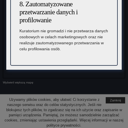
8. Zautomatyzowane
przetwarzanie danych i
profilowanie
Kuratorium nie gromadzi i nie przetwarza danych
osobowych w celach marketingowych oraz nie
realizuje zautomatyzowanego przetwarzania w
celu profilowania osób.
Wyświetl większą mapę
Media społecznościowe
Używamy plików cookies, aby ułatwić Ci korzystanie z
Zamknij
naszego serwisu oraz do celów statystycznych. Jeśli nie
blokujesz tych plików, to zgadzasz się na ich użycie oraz zapisanie w
pamięci urządzenia. Pamiętaj, że możesz samodzielnie zarządzać
cookies, zmieniając ustawienia przeglądarki. Więcej informacji w naszej
Kuratorium Oświaty w Krakowie
Deklaracja dostępności
polityce prywatności.