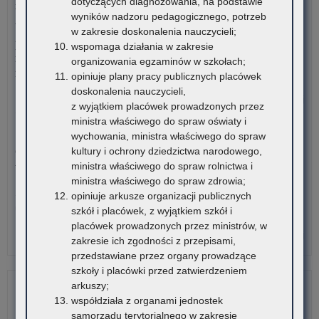
dotyczących diagnozowania, na podstawie
się
20
branżowych szkołach I stopnia, szkołach policealnych,
wyników nadzoru pedagogicznego, potrzeb
na
branżowych szkołach II stopnia, publicznych szkołach
w zakresie doskonalenia nauczycieli;
ter
podstawowych dla dorosłych – postępowanie rekrutacyjne na
wspomaga działania w zakresie
wo
rok szkolny 2026/2027 oraz po przeprowadzeniu postępowania
organizowania egzaminów w szkołach;
mał
rekrutacyjnego uzupełniającego na rok szkolny 2026/2027
opiniuje plany pracy publicznych placówek
doskonalenia nauczycieli,
o:
Czytaj więcej
z wyjątkiem placówek prowadzonych przez
Ter
ministra właściwego do spraw oświaty i
oli
3 sierpnia 2026
wychowania, ministra właściwego do spraw
w
Ogólnopolski Konkurs Filmowy „Wieś mnie kręci, ja kręcę
kultury i ochrony dziedzictwa narodowego,
rok
wieś”
ministra właściwego do spraw rolnictwa i
sz
ministra właściwego do spraw zdrowia;
20
Stowarzyszenie „Kulturalne Ponidzie” w Chrobrzu zaprasza do
opiniuje arkusze organizacji publicznych
udziału w Ogólnopolskim…
szkół i placówek, z wyjątkiem szkół i
placówek prowadzonych przez ministrów, w
o:
Czytaj więcej
zakresie ich zgodności z przepisami,
Ter
przedstawiane przez organy prowadzące
oli
szkoły i placówki przed zatwierdzeniem
w
arkuszy;
rok
współdziała z organami jednostek
sz
samorządu terytorialnego w zakresie