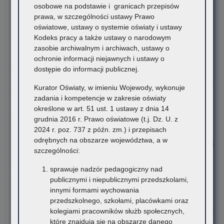
Dane ostateczne – Rządowy program pomocy uczniom
osobowe na podstawie i granicach przepisów
niepełnosprawnym w formie dofinansowania zakupu
prawa, w szczególności ustawy Prawo
podręczników, materiałów edukacyjnych i materiałów
oświatowe, ustawy o systemie oświaty i ustawy
ćwiczeniowych (wyprawka szkolna)
Kodeks pracy a także ustawy o narodowym
zasobie archiwalnym i archiwach, ustawy o
W związku z harmonogramem realizacji Rządowego programu
ochronie informacji niejawnych i ustawy o
pomocy uczniom niepełnosprawnym…
dostępie do informacji publicznej.
o:
Czytaj więcej
Kurator Oświaty, w imieniu Wojewody, wykonuje
Da
zadania i kompetencje w zakresie oświaty
ost
7 sierpnia 2026
określone w art. 51 ust. 1 ustawy z dnia 14
–
grudnia 2016 r. Prawo oświatowe (t.j. Dz. U. z
Informacja o liczbie wolnych miejsc na semestr pierwszy klas I
Rz
2024 r. poz. 737 z późn. zm.) i przepisach
publicznych szkół policealnych, branżowych szkół II stopnia i
pr
odrębnych na obszarze województwa, a w
szkół dla dorosłych (publicznych liceów ogólnokształcących) na
po
szczególności:
terenie województwa małopolskiego – rekrutacja na rok
uc
szkolny 2026/2027
ni
sprawuje nadzór pedagogiczny nad
w
publicznymi i niepublicznymi przedszkolami,
Załączniki Informacja o liczbie wolnych miejsc na semestr
for
innymi formami wychowania
pierwszy klas…
dof
przedszkolnego, szkołami, placówkami oraz
za
kolegiami pracowników służb społecznych,
o:
Czytaj więcej
pod
które znajdują się na obszarze danego
Ter