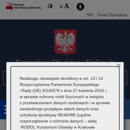
Przejdź
Przejdź
Dostępność
Rozmiar
Domyślna
Wielka
Kontrast
do
do
czcionki:
treśći
nawigacji
SIO
Panel Dyrektora
Kuratorium Oświaty w Krakowie
×
Szukaj
Pole
Szu
Realizując obowiązek określony w art. 13 i 14
wymagane.
Rozporządzenia Parlamentu Europejskiego
Wpisz
i Rady (UE) 2016/679 z dnia 27 kwietnia 2016 r.
minimum
w sprawie ochrony osób fizycznych w związku
3
z przetwarzaniem danych osobowych i w sprawie
znaki.
swobodnego przepływu takich danych oraz
uchylenia dyrektywy 95/46/WE (ogólne
rozporządzenie o ochronie danych – dalej
Rozwiń
RODO), Kuratorium Oświaty w Krakowie