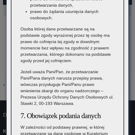
przetwarzania danych,
P
W
Ś
C
P
S
N
prawo do żądania usunięcia danych
osobowych.
1
2
Osoba której dane przetwarzane są na
3
4
5
6
7
8
9
podstawie zgody wyrażonej przez tę osobę ma
10
11
12
13
14
15
16
prawo do cofnięcia tej zgody w dowolnym
momencie bez wpływu na zgodność z prawem
17
18
19
20
21
22
23
przetwarzania, którego dokonano na podstawie
zgody przed jej cofnięciem.
24
25
26
27
28
29
30
31
Jeżeli uważa Pani/Pan, że przetwarzanie
Pani/Pana danych narusza przepisy prawa,
wówczas przysługuje Pani/Panu prawo
« lip
wniesienia skargi do organu nadzorczego –
Prezesa Urzędu Ochrony Danych Osobowych ul.
Stawki 2, 00-193 Warszawa.
Dane kontaktowe
7. Obowiązek podania danych
W zależności od podstawy prawnej, w której
Kuratorium Oświaty w Krakowie
przetwarzane są dane osobowe w Kuratorium