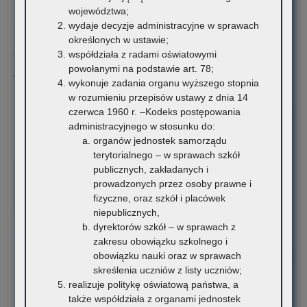
mat
województwa;
oli
6 sierpnia 2026
edu
wydaje decyzje administracyjne w sprawach
w
Konkurs stypendialny dla romskich uczniów szkół
i
określonych w ustawie;
rok
ponadpodstawowych oraz studentów romskich
mat
współdziała z radami oświatowymi
sz
ćwi
powołanymi na podstawie art. 78;
20
Związek Romów Polskich ogłasza konkurs stypendialny dla
(w
wykonuje zadania organu wyższego stopnia
romskich uczniów szkół…
szk
w rozumieniu przepisów ustawy z dnia 14
czerwca 1960 r. –Kodeks postępowania
o:
Czytaj więcej
administracyjnego w stosunku do:
Ko
organów jednostek samorządu
sty
6 sierpnia 2026
terytorialnego – w sprawach szkół
dla
VI edycja Ogólnopolskiej Olimpiady Wiedzy o
publicznych, zakładanych i
rom
Procesie Inwestycyjno-Budowlanym
prowadzonych przez osoby prawne i
ucz
fizyczne, oraz szkół i placówek
szk
Komitet Główny Ogólnopolskiej Olimpiady Wiedzy
niepublicznych,
po
o Procesie Inwestycyjno-Budowlanym przekazuje
dyrektorów szkół – w sprawach z
ora
harmonogram…
zakresu obowiązku szkolnego i
stu
obowiązku nauki oraz w sprawach
rom
o:
Czytaj więcej
skreślenia uczniów z listy uczniów;
VI
realizuje politykę oświatową państwa, a
edy
5 sierpnia 2026
także współdziała z organami jednostek
Ogó