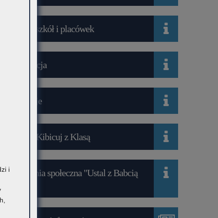
Wykaz szkół i placówek
Rekrutacja
Mediacje
Projekt Kibicuj z Klasą
zi i
Kampania społeczna "Ustal z Babcią
Hasło"
y
h,