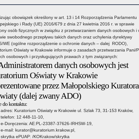
izując obowiązek określony w art. 13 i 14 Rozporządzenia Parlamentu
pejskiego i Rady (UE) 2016/679 z dnia 27 kwietnia 2016 r. w sprawie
ony osób fizycznych w związku z przetwarzaniem danych osobowych i
wie swobodnego przepływu takich danych oraz uchylenia dyrektywy
6/WE (ogólne rozporządzenie o ochronie danych – dalej RODO),
torium Oświaty w Krakowie informuje o zasadach przetwarzania Pani/
ch osobowych i przysługujących prawach z tym związanych:
 Administratorem danych osobowych jest
owie
Organy prowadzące
Wsparcie Edukacji
Pozostałe sprawy
ratorium Oświaty w Krakowie
prezentowane przez Małopolskiego Kuratora
wiaty (dalej zwany ADO)
 do kontaktu:
adres: Kuratorium Oświaty w Krakowie ul. Szlak 73, 31-153 Kraków,
telefon: 12 448-11-10,
e-Doręczenia: AE:PL-23387-37626-IRHSW-19,
e-mail: kurator@kuratorium.krakow.pl,
skrytka ePUAP: /KOKrakow/skrytka