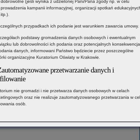
dobrowolne (jeśli wynika z udzielonej Pani/Pana zgody np. w celu
prowadzenia kampanii informacyjnej, organizacji spotkań edukacyjnyc
itp.).
czególnych przypadkach ich podanie jest warunkiem zawarcia umowy.
czegółach podstawy gromadzenia danych osobowych i ewentualnym
iązku lub dobrowolności ich podania oraz potencjalnych konsekwencj
odania danych, informowani Państwo będziecie przez poszczególne
rki organizacyjne Kuratorium Oświaty w Krakowie.
Zautomatyzowane przetwarzanie danych i
filowanie
torium nie gromadzi i nie przetwarza danych osobowych w celach
etingowych oraz nie realizuje zautomatyzowanego przetwarzania w ce
ilowania osób.