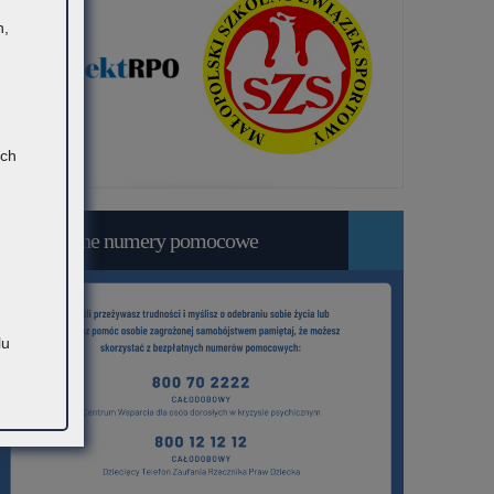
h,
ach
Bezpłatne numery pomocowe
lu