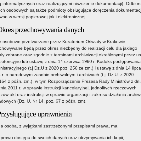
g informatycznych oraz realizującymi niszczenie dokumentacji). Odbior
ch osobowych są także podmioty obsługujące doręczenia dokumentacj
wno w wersji papierowej jak i elektronicznej.
Okres przechowywania danych
 osobowe przetwarzane przez Kuratorium Oświaty w Krakowie
chowywane będą przez okres niezbędny do realizacji celu dla jakiego
ały zebrane oraz zgodnie z terminami archiwizacji określonymi przez u
etencyjne lub ustawę z dnia 14 czerwca 1960 r. Kodeks postępowania
nistracyjnego (t.j Dz.U z 2020 poz. 256 ze zm.) i ustawę z dnia 14 lipca
 r. o narodowym zasobie archiwalnym i archiwach (t.j. Dz.U. z 2020
164 z póżn. zm.), w tym Rozporządzenie Prezesa Rady Ministrów z dni
znia 2011 r. w sprawie instrukcji kancelaryjnej, jednolitych rzeczowych
zów akt oraz instrukcji w sprawie organizacji i zakresu działania archi
adowych (Dz. U. Nr 14, poz. 67 z późn. zm).
Przysługujące uprawnienia
a osoba, z wyjątkami zastrzeżonymi przepisami prawa, ma:
prawo dostępu do swoich danych oraz otrzymywania ich kopii,