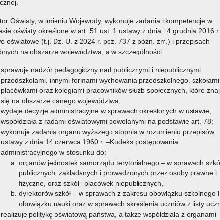
icznej.
tor Oświaty, w imieniu Wojewody, wykonuje zadania i kompetencje w
u z okazji 140-lecia Szkoły Podstawowej w Tenczynie.
esie oświaty określone w art. 51 ust. 1 ustawy z dnia 14 grudnia 2016 r.
o oświatowe (t.j. Dz. U. z 2024 r. poz. 737 z późn. zm.) i przepisach
Czytaj więcej
bnych na obszarze województwa, a w szczególności:
sprawuje nadzór pedagogiczny nad publicznymi i niepublicznymi
1 grudnia 2025
przedszkolami, innymi formami wychowania przedszkolnego, szkołami
placówkami oraz kolegiami pracowników służb społecznych, które znaj
się na obszarze danego województwa;
wydaje decyzje administracyjne w sprawach określonych w ustawie;
nościami równocześnie w zakresie dwóch języków obcych.
współdziała z radami oświatowymi powołanymi na podstawie art. 78;
i. Drugim językiem do wyboru jest język francuski, hiszpański,
wykonuje zadania organu wyższego stopnia w rozumieniu przepisów
ustawy z dnia 14 czerwca 1960 r. –Kodeks postępowania
administracyjnego w stosunku do:
Czytaj więcej
organów jednostek samorządu terytorialnego – w sprawach szkó
publicznych, zakładanych i prowadzonych przez osoby prawne i
fizyczne, oraz szkół i placówek niepublicznych,
1 grudnia 2025
dyrektorów szkół – w sprawach z zakresu obowiązku szkolnego i
obowiązku nauki oraz w sprawach skreślenia uczniów z listy ucz
realizuje politykę oświatową państwa, a także współdziała z organami