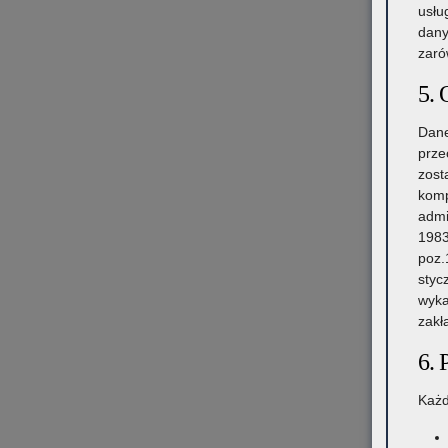
usłu
dany
zaró
5. 
Dane
prze
zost
komp
admi
1983
poz.
styc
wyka
zakł
6. 
Każd