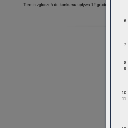
Termin zgłoszeń do konkursu upływa 12 grudnia 2025 r.
o: XX Wojewódzki Konkurs Ortograficzny „Kaktus”