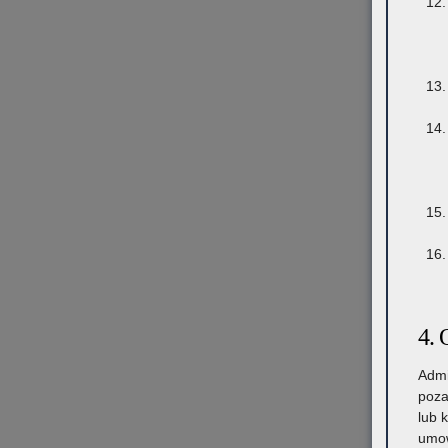
4. 
Admi
poza
lub 
umow