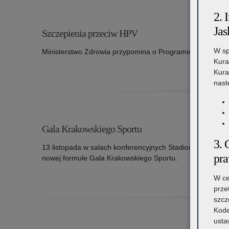
2. 
Jas
Szczepienia przeciw HPV
W sp
Ministerstwo Zdrowia przypomina o Programie bezpłatnyc
Kura
Kura
o: Szczepienia przeciw HPV
nast
Gala Krakowskiego Sportu
3. 
13 listopada w salach konferencyjnych Stadionu Miejski
pr
nowej formule Gala Krakowskiego Sportu.
W ce
o: Gala Krakowskiego Sportu
prze
szcz
Kode
usta