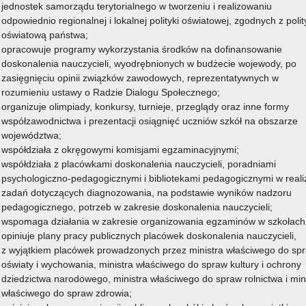
jednostek samorządu terytorialnego w tworzeniu i realizowaniu
odpowiednio regionalnej i lokalnej polityki oświatowej, zgodnych z poli
oświatową państwa;
Czytaj więcej
opracowuje programy wykorzystania środków na dofinansowanie
doskonalenia nauczycieli, wyodrębnionych w budżecie wojewody, po
zasięgnięciu opinii związków zawodowych, reprezentatywnych w
rozumieniu ustawy o Radzie Dialogu Społecznego;
organizuje olimpiady, konkursy, turnieje, przeglądy oraz inne formy
współzawodnictwa i prezentacji osiągnięć uczniów szkół na obszarze
województwa;
współdziała z okręgowymi komisjami egzaminacyjnymi;
współdziała z placówkami doskonalenia nauczycieli, poradniami
psychologiczno-pedagogicznymi i bibliotekami pedagogicznymi w realiz
zadań dotyczących diagnozowania, na podstawie wyników nadzoru
pedagogicznego, potrzeb w zakresie doskonalenia nauczycieli;
wspomaga działania w zakresie organizowania egzaminów w szkołach
opiniuje plany pracy publicznych placówek doskonalenia nauczycieli,
z wyjątkiem placówek prowadzonych przez ministra właściwego do sp
oświaty i wychowania, ministra właściwego do spraw kultury i ochrony
dziedzictwa narodowego, ministra właściwego do spraw rolnictwa i min
właściwego do spraw zdrowia;