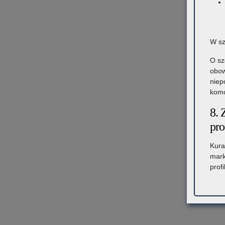
W sz
O sz
obow
niep
komó
8. 
pro
Kura
mark
prof