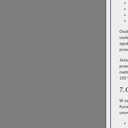
Osob
osob
zgod
prze
Jeże
praw
nadz
193 
7. 
W za
Kura
umow