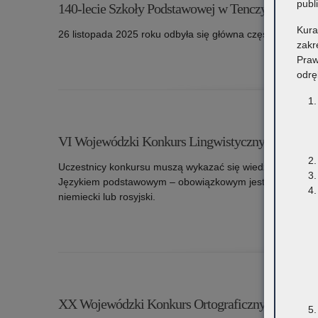
publ
140-lecie Szkoły Podstawowej w Tenczynie
Kura
26 listopada 2025 roku odbyła się główna część jubileusz
zakr
Praw
odrę
o: 140-lecie Szkoły Podstawowej w Tenczynie
VI Wojewódzki Konkurs Lingwistyczny DUET
Uczestnicy konkursu muszą wykazać się wiedzą i umiejęt
Językiem podstawowym – obowiązkowym jest język angielsk
niemiecki lub rosyjski.
o: VI Wojewódzki Konkurs Lingwistyczny DUET
XX Wojewódzki Konkurs Ortograficzny „Kaktus”