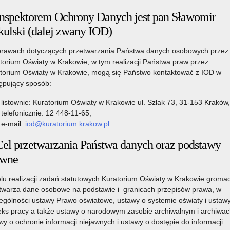
1 grudnia 2025
Inspektorem Ochrony Danych jest pan Sławomir
kulski (dalej zwany IOD)
rawach dotyczących przetwarzania Państwa danych osobowych przez
h szczepień przeciw HPV.
torium Oświaty w Krakowie, w tym realizacji Państwa praw przez
Czytaj więcej
torium Oświaty w Krakowie, mogą się Państwo kontaktować z IOD w
ępujący sposób:
1 grudnia 2025
listownie: Kuratorium Oświaty w Krakowie ul. Szlak 73, 31-153 Kraków,
telefonicznie: 12 448-11-65,
e-mail:
iod@kuratorium.krakow.pl
Cel przetwarzania Państwa danych oraz podstawy
ego im. Henryka Reymana w Krakowie odbyła się pierwsza w
awne
Czytaj więcej
lu realizacji zadań statutowych Kuratorium Oświaty w Krakowie gromad
twarza dane osobowe na podstawie i granicach przepisów prawa, w
ególności ustawy Prawo oświatowe, ustawy o systemie oświaty i ustaw
1 grudnia 2025
ks pracy a także ustawy o narodowym zasobie archiwalnym i archiwac
wy o ochronie informacji niejawnych i ustawy o dostępie do informacji