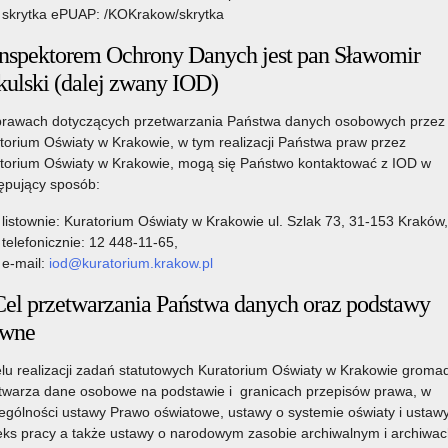
skrytka ePUAP: /KOKrakow/skrytka
Inspektorem Ochrony Danych jest pan Sławomir
kulski (dalej zwany IOD)
rawach dotyczących przetwarzania Państwa danych osobowych przez
torium Oświaty w Krakowie, w tym realizacji Państwa praw przez
torium Oświaty w Krakowie, mogą się Państwo kontaktować z IOD w
ępujący sposób:
listownie: Kuratorium Oświaty w Krakowie ul. Szlak 73, 31-153 Kraków,
telefonicznie: 12 448-11-65,
e-mail:
iod@kuratorium.krakow.pl
Cel przetwarzania Państwa danych oraz podstawy
awne
lu realizacji zadań statutowych Kuratorium Oświaty w Krakowie gromad
twarza dane osobowe na podstawie i granicach przepisów prawa, w
ególności ustawy Prawo oświatowe, ustawy o systemie oświaty i ustaw
ks pracy a także ustawy o narodowym zasobie archiwalnym i archiwac