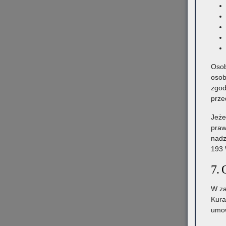
Osob
osob
zgod
prze
Jeże
praw
nadz
193 
7. 
W za
Kura
umow