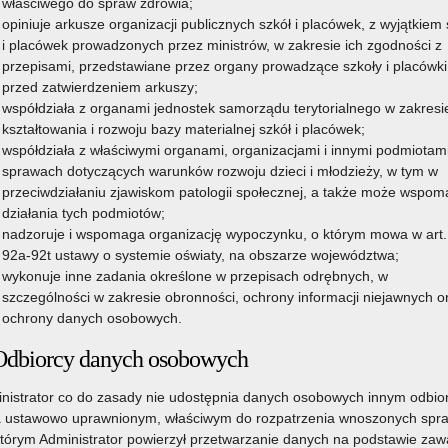
właściwego do spraw zdrowia;
opiniuje arkusze organizacji publicznych szkół i placówek, z wyjątkiem 
i placówek prowadzonych przez ministrów, w zakresie ich zgodności z
przepisami, przedstawiane przez organy prowadzące szkoły i placówki
przed zatwierdzeniem arkuszy;
współdziała z organami jednostek samorządu terytorialnego w zakresi
kształtowania i rozwoju bazy materialnej szkół i placówek;
współdziała z właściwymi organami, organizacjami i innymi podmiotam
sprawach dotyczących warunków rozwoju dzieci i młodzieży, w tym w
przeciwdziałaniu zjawiskom patologii społecznej, a także może wspo
działania tych podmiotów;
nadzoruje i wspomaga organizację wypoczynku, o którym mowa w art.
92a-92t ustawy o systemie oświaty, na obszarze województwa;
wykonuje inne zadania określone w przepisach odrębnych, w
szczególności w zakresie obronności, ochrony informacji niejawnych o
ochrony danych osobowych.
Odbiorcy danych osobowych
nistrator co do zasady nie udostępnia danych osobowych innym odbi
 ustawowo uprawnionym, właściwym do rozpatrzenia wnoszonych spr
którym Administrator powierzył przetwarzanie danych na podstawie zawa