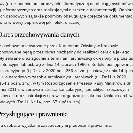
y (np. z podmiotami branży teleinformatycznej na obsługę systemów i
g informatycznych oraz realizującymi niszczenie dokumentacji). Odbior
ch osobowych są także podmioty obsługujące doręczenia dokumentacj
wno w wersji papierowej jak i elektronicznej.
Okres przechowywania danych
 osobowe przetwarzane przez Kuratorium Oświaty w Krakowie
chowywane będą przez okres niezbędny do realizacji celu dla jakiego
ały zebrane oraz zgodnie z terminami archiwizacji określonymi przez u
etencyjne lub ustawę z dnia 14 czerwca 1960 r. Kodeks postępowania
nistracyjnego (t.j Dz.U z 2020 poz. 256 ze zm.) i ustawę z dnia 14 lipca
 r. o narodowym zasobie archiwalnym i archiwach (t.j. Dz.U. z 2020
164 z póżn. zm.), w tym Rozporządzenie Prezesa Rady Ministrów z dni
znia 2011 r. w sprawie instrukcji kancelaryjnej, jednolitych rzeczowych
zów akt oraz instrukcji w sprawie organizacji i zakresu działania archi
adowych (Dz. U. Nr 14, poz. 67 z późn. zm).
Przysługujące uprawnienia
a osoba, z wyjątkami zastrzeżonymi przepisami prawa, ma: