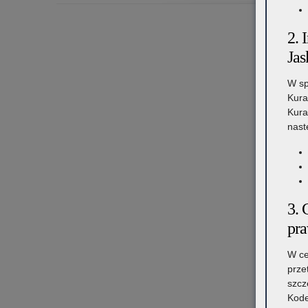
2. 
Jas
W sp
Kura
Kura
nast
3. 
pr
W ce
prze
szcz
Kode