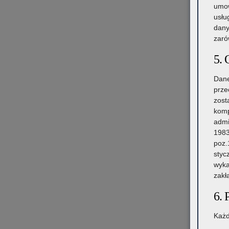
umow
usłu
dany
zaró
5. 
Dane
prze
zost
komp
admi
1983
poz.
styc
wyka
zakł
6. 
Każd