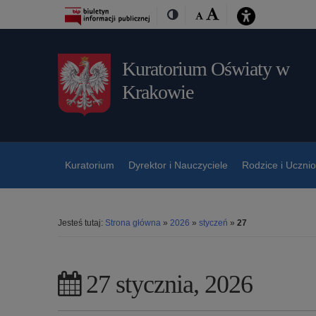
Przejdź
Przejdź
Dostępność
Rozmiar
Domyślna
Wielka
Kontrast
do
do
czcionki:
treśći
nawigacji
Kuratorium Oświaty w
Krakowie
Kuratorium
Dyrektor i Nauczyciele
Rodzice i Uczni
Jesteś tutaj:
Strona główna
»
2026
»
styczeń
»
27
27 stycznia, 2026