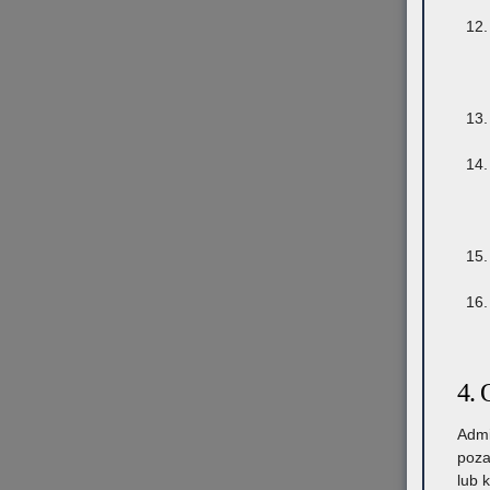
4. 
Admi
poza
lub 