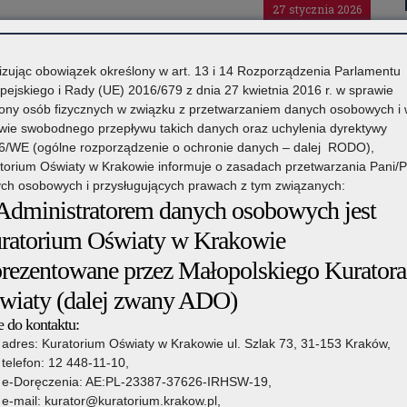
27 stycznia 2026
aty z dnia 26 stycznia 2026 r. – terminy
izując obowiązek określony w art. 13 i 14 Rozporządzenia Parlamentu
ostępowania uzupełniającego na rok szkolny 2026/2027
pejskiego i Rady (UE) 2016/679 z dnia 27 kwietnia 2016 r. w sprawie
ony osób fizycznych w związku z przetwarzaniem danych osobowych i
światy z dnia 26 stycznia 2026 r. w sprawie określenia
wie swobodnego przepływu takich danych oraz uchylenia dyrektywy
 postępowania uzupełniającego, w tym terminów składania
6/WE (ogólne rozporządzenie o ochronie danych – dalej RODO),
łych, klas I publicznych szkół ponadpodstawowych, klas
torium Oświaty w Krakowie informuje o zasadach przetwarzania Pani/
wo oświatowe i na […]
ch osobowych i przysługujących prawach z tym związanych:
 Administratorem danych osobowych jest
Czytaj więcej
ra Oświaty z dnia 26 stycznia 2026 r. – terminy przeprowadzania
ratorium Oświaty w Krakowie
jnego i postępowania uzupełniającego na rok szkolny 2026/2027
27 stycznia 2026
prezentowane przez Małopolskiego Kuratora
wiaty (dalej zwany ADO)
kacji za I półrocze roku szkolnego 2025/26
 do kontaktu:
adres: Kuratorium Oświaty w Krakowie ul. Szlak 73, 31-153 Kraków,
telefon: 12 448-11-10,
Czytaj więcej
e-Doręczenia: AE:PL-23387-37626-IRHSW-19,
i za I półrocze roku szkolnego 2025/26
e-mail: kurator@kuratorium.krakow.pl,