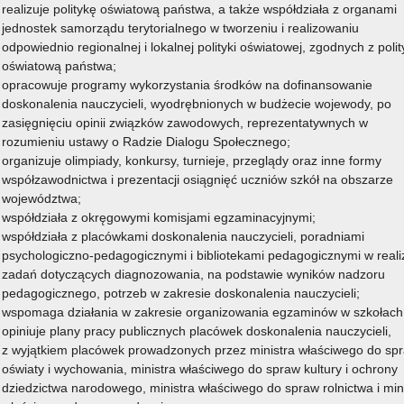
realizuje politykę oświatową państwa, a także współdziała z organami
jednostek samorządu terytorialnego w tworzeniu i realizowaniu
odpowiednio regionalnej i lokalnej polityki oświatowej, zgodnych z poli
oświatową państwa;
opracowuje programy wykorzystania środków na dofinansowanie
doskonalenia nauczycieli, wyodrębnionych w budżecie wojewody, po
zasięgnięciu opinii związków zawodowych, reprezentatywnych w
rozumieniu ustawy o Radzie Dialogu Społecznego;
organizuje olimpiady, konkursy, turnieje, przeglądy oraz inne formy
współzawodnictwa i prezentacji osiągnięć uczniów szkół na obszarze
województwa;
współdziała z okręgowymi komisjami egzaminacyjnymi;
współdziała z placówkami doskonalenia nauczycieli, poradniami
psychologiczno-pedagogicznymi i bibliotekami pedagogicznymi w realiz
zadań dotyczących diagnozowania, na podstawie wyników nadzoru
pedagogicznego, potrzeb w zakresie doskonalenia nauczycieli;
wspomaga działania w zakresie organizowania egzaminów w szkołach
opiniuje plany pracy publicznych placówek doskonalenia nauczycieli,
z wyjątkiem placówek prowadzonych przez ministra właściwego do sp
oświaty i wychowania, ministra właściwego do spraw kultury i ochrony
dziedzictwa narodowego, ministra właściwego do spraw rolnictwa i min