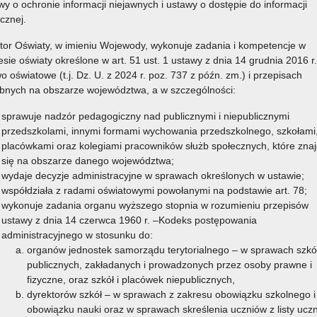
wy o ochronie informacji niejawnych i ustawy o dostępie do informacji
icznej.
tor Oświaty, w imieniu Wojewody, wykonuje zadania i kompetencje w
esie oświaty określone w art. 51 ust. 1 ustawy z dnia 14 grudnia 2016 r.
o oświatowe (t.j. Dz. U. z 2024 r. poz. 737 z późn. zm.) i przepisach
bnych na obszarze województwa, a w szczególności:
sprawuje nadzór pedagogiczny nad publicznymi i niepublicznymi
przedszkolami, innymi formami wychowania przedszkolnego, szkołami
placówkami oraz kolegiami pracowników służb społecznych, które znaj
się na obszarze danego województwa;
wydaje decyzje administracyjne w sprawach określonych w ustawie;
współdziała z radami oświatowymi powołanymi na podstawie art. 78;
wykonuje zadania organu wyższego stopnia w rozumieniu przepisów
ustawy z dnia 14 czerwca 1960 r. –Kodeks postępowania
administracyjnego w stosunku do:
organów jednostek samorządu terytorialnego – w sprawach szkó
publicznych, zakładanych i prowadzonych przez osoby prawne i
fizyczne, oraz szkół i placówek niepublicznych,
dyrektorów szkół – w sprawach z zakresu obowiązku szkolnego i
obowiązku nauki oraz w sprawach skreślenia uczniów z listy ucz