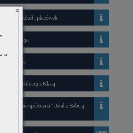
×
Wykaz szkół i placówek
 w
Rekrutacja
Pana
Mediacje
Projekt Kibicuj z Klasą
Kampania społeczna "Ustal z Babcią
Hasło"