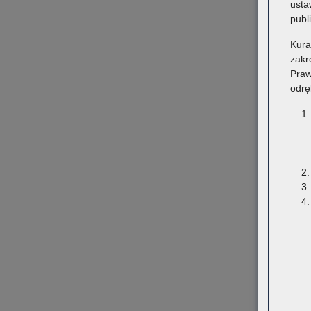
usta
publ
Kura
zakr
Praw
odrę