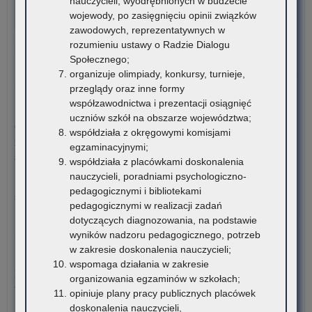
nauczycieli, wyodrębnionych w budżecie
ucz
wojewody, po zasięgnięciu opinii związków
szk
Komitet Główny Ogólnopolskiej Olimpiady Wiedzy
zawodowych, reprezentatywnych w
po
o Procesie Inwestycyjno-Budowlanym przekazuje
rozumieniu ustawy o Radzie Dialogu
ora
harmonogram…
Społecznego;
stu
organizuje olimpiady, konkursy, turnieje,
rom
o:
Czytaj więcej
przeglądy oraz inne formy
VI
współzawodnictwa i prezentacji osiągnięć
edy
5 sierpnia 2026
uczniów szkół na obszarze województwa;
Ogó
Ogłoszenie o naborze kandydatów na stanowisko doradcy
współdziała z okręgowymi komisjami
Oli
metodycznego dla nauczycieli szkół i placówek znajdujących
egzaminacyjnymi;
Wi
się na terenie województwa małopolskiego
współdziała z placówkami doskonalenia
o
nauczycieli, poradniami psychologiczno-
Pro
Kuratorium Oświaty w Krakowie ogłasza nabór kandydatów na
pedagogicznymi i bibliotekami
Inw
stanowisko doradców…
pedagogicznymi w realizacji zadań
Bu
dotyczących diagnozowania, na podstawie
o:
Czytaj więcej
wyników nadzoru pedagogicznego, potrzeb
Ogł
w zakresie doskonalenia nauczycieli;
o
5 sierpnia 2026
wspomaga działania w zakresie
na
Materiały dotyczące nowych podstaw programowych
organizowania egzaminów w szkołach;
ka
wprowadzanych w związku z Reformą Kompas Jutra
opiniuje plany pracy publicznych placówek
na
doskonalenia nauczycieli,
sta