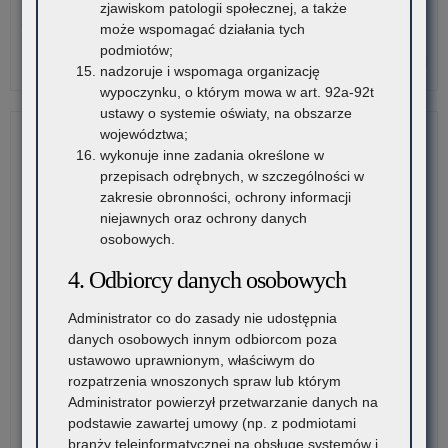
Stowarzyszenie „Kulturalne Ponidzie” w Chrobrzu zaprasza do
zjawiskom patologii społecznej, a także
w
udziału w Ogólnopolskim…
może wspomagać działania tych
rok
podmiotów;
sz
o:
Czytaj więcej
nadzoruje i wspomaga organizację
20
Ark
wypoczynku, o którym mowa w art. 92a-92t
kon
ustawy o systemie oświaty, na obszarze
zat
województwa;
prz
wykonuje inne zadania określone w
Min
przepisach odrębnych, w szczególności w
Edu
zakresie obronności, ochrony informacji
w
niejawnych oraz ochrony danych
rok
osobowych.
sz
20
4. Odbiorcy danych osobowych
Administrator co do zasady nie udostępnia
danych osobowych innym odbiorcom poza
ustawowo uprawnionym, właściwym do
rozpatrzenia wnoszonych spraw lub którym
Administrator powierzył przetwarzanie danych na
podstawie zawartej umowy (np. z podmiotami
branży teleinformatycznej na obsługę systemów i