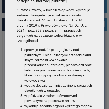
dostępie do informacji publicznej.
Kampania społeczna "Ustal z Babcią Hasło"
Kurator Oświaty, w imieniu Wojewody, wykonuje
zadania i kompetencje w zakresie oświaty
określone w art. 51 ust. 1 ustawy z dnia 14
Najnowsze informacje
grudnia 2016 r. Prawo oświatowe (t.j. Dz. U. z
2024 r. poz. 737 z późn. zm.) i przepisach
odrębnych na obszarze województwa, a w
7 sierpnia 2026
szczególności:
Dane ostateczne – Rządowy program pomocy uczniom
sprawuje nadzór pedagogiczny nad
niepełnosprawnym w formie dofinansowania zakupu
publicznymi i niepublicznymi przedszkolami,
podręczników, materiałów edukacyjnych i materiałów
innymi formami wychowania
ćwiczeniowych (wyprawka szkolna)
przedszkolnego, szkołami, placówkami oraz
kolegiami pracowników służb społecznych,
W związku z harmonogramem realizacji Rządowego programu
które znajdują się na obszarze danego
pomocy uczniom niepełnosprawnym…
województwa;
o:
Czytaj więcej
wydaje decyzje administracyjne w sprawach
Da
określonych w ustawie;
ost
współdziała z radami oświatowymi
7 sierpnia 2026
–
powołanymi na podstawie art. 78;
Informacja o liczbie wolnych miejsc na semestr pierwszy klas I
Rz
wykonuje zadania organu wyższego stopnia
publicznych szkół policealnych, branżowych szkół II stopnia i