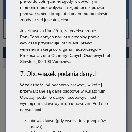
prawo do cofnięcia tej zgody w dowolnym
momencie bez wpływu na zgodność z prawem
przetwarzania, którego dokonano na podstawie
zgody przed jej cofnięciem.
Jeżeli uważa Pani/Pan, że przetwarzanie
Pani/Pana danych narusza przepisy prawa,
wówczas przysługuje Pani/Panu prawo
wniesienia skargi do organu nadzorczego –
SIERPIEŃ 2026
Prezesa Urzędu Ochrony Danych Osobowych ul.
Stawki 2, 00-193 Warszawa.
P
W
Ś
C
P
S
N
7. Obowiązek podania danych
1
2
3
4
5
6
7
8
9
W zależności od podstawy prawnej, w której
przetwarzane są dane osobowe w Kuratorium
10
11
12
13
14
15
16
Oświaty, podanie danych osobowych jest
17
18
19
20
21
22
23
wymogiem ustawowym lub umownym. Podanie
danych jest:
24
25
26
27
28
29
30
obowiązkowe (gdy wynika to z przepisów
31
prawa),