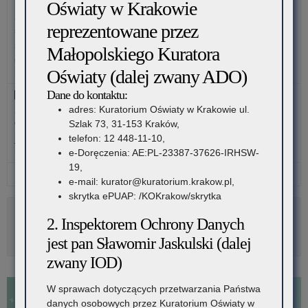
przepisów prawa oświatowego dotyczących realizacji obowiązku
Oświaty w Krakowie
w
zapewniania uczniom jednego gorącego posiłku w ciągu dnia i
reprezentowane przez
roku
stwarzania im możliwości jego spożycia w czasie pobytu w
szkole (z zastrzeżeniem, że korzystanie z posiłku jest
Małopolskiego Kuratora
szkolnym
dobrowolne i może być odpłatne).
Oświaty (dalej zwany ADO)
Data: 2026-01-22, rozmiar: 146 KB
2024/2025
Dane do kontaktu:
Arkusz kontroli planowej - W zakresie zgodności kształcenia
adres: Kuratorium Oświaty w Krakowie ul.
zawodowego z podstawami programowymi kształcenia w
Szlak 73, 31-153 Kraków,
wybranych zawodach, w zakresie przygotowania do prawa
telefon: 12 448-11-10,
jazdy kategorii B, C, C+E oraz kwalifikacji wstępnej
e-Doręczenia: AE:PL-23387-37626-IRHSW-
Data: 2026-01-22, rozmiar: 241 KB
19,
Pobierz wszystkie pliki
e-mail: kurator@kuratorium.krakow.pl,
skrytka ePUAP: /KOKrakow/skrytka
2. Inspektorem Ochrony Danych
Rozwiń
Metryka
jest pan Sławomir Jaskulski (dalej
zwany IOD)
W sprawach dotyczących przetwarzania Państwa
danych osobowych przez Kuratorium Oświaty w