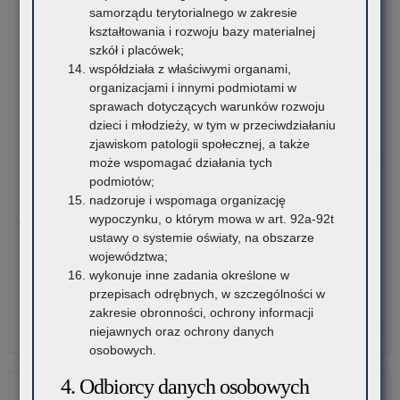
pl
20
przekazywania informacji o liczbie wolnych miejsc w
samorządu terytorialnego w zakresie
zna
w
publicznych liceach ogólnokształcących, technikach,
kształtowania i rozwoju bazy materialnej
się
Aka
branżowych szkołach I stopnia, szkołach policealnych,
szkół i placówek;
na
Mu
branżowych szkołach II stopnia, publicznych szkołach
współdziała z właściwymi organami,
ter
w
podstawowych dla dorosłych – postępowanie rekrutacyjne na
organizacjami i innymi podmiotami w
wo
Kra
rok szkolny 2026/2027 oraz po przeprowadzeniu postępowania
sprawach dotyczących warunków rozwoju
mał
rekrutacyjnego uzupełniającego na rok szkolny 2026/2027
dzieci i młodzieży, w tym w przeciwdziałaniu
zjawiskom patologii społecznej, a także
o:
Czytaj więcej
może wspomagać działania tych
Ina
podmiotów;
rok
3 sierpnia 2026
nadzoruje i wspomaga organizację
aka
wypoczynku, o którym mowa w art. 92a-92t
Ogólnopolski Konkurs Filmowy „Wieś mnie kręci, ja kręcę
20
ustawy o systemie oświaty, na obszarze
wieś”
w
województwa;
Aka
wykonuje inne zadania określone w
Stowarzyszenie „Kulturalne Ponidzie” w Chrobrzu zaprasza do
Mu
przepisach odrębnych, w szczególności w
udziału w Ogólnopolskim…
w
zakresie obronności, ochrony informacji
Kra
o:
Czytaj więcej
niejawnych oraz ochrony danych
Ina
osobowych.
rok
4. Odbiorcy danych osobowych
aka