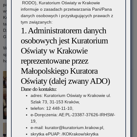
RODO), Kuratorium Oświaty w Krakowie
państwowe. Prezydent Rzeczypospolitej Polskiej nadał je
informuje o zasadach przetwarzania Pani/Pana
wyróżniającym się pracownikom Akademii. Pracownicy otrzymali:
danych osobowych i przysługujących prawach z
Krzyż Kawalerski Orderu Odrodzenia Polski, Krzyże Zasługi, a
tym związanych:
także Medale za Długoletnią Służbę. Ponadto Minister Kultury i
1. Administratorem danych
Dziedzictwa Narodowego przyznał Medale „Zasłużony Kulturze
Gloria Artis, a także Odznakę „Zasłużony dla Kultury Polskiej”.
osobowych jest Kuratorium
Wykład inauguracyjny pt. „Muzyka jako medium relacji
Oświaty w Krakowie
społecznych” wygłosił prof. dr hab. Piotr Sztompka, profesor
reprezentowane przez
honorowy Uniwersytetu Jagiellońskiego.
Małopolskiego Kuratora
Oświaty (dalej zwany ADO)
Dane do kontaktu:
adres: Kuratorium Oświaty w Krakowie ul.
Szlak 73, 31-153 Kraków,
telefon: 12 448-11-10,
e-Doręczenia: AE:PL-23387-37626-IRHSW-
19,
e-mail: kurator@kuratorium.krakow.pl,
skrytka ePUAP: /KOKrakow/skrytka