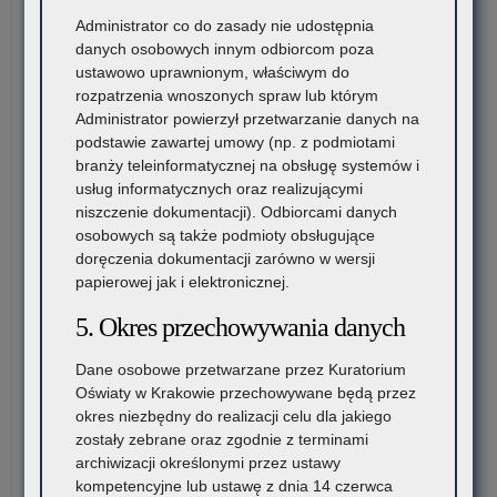
20
w
Administrator co do zasady nie udostępnia
Aka
danych osobowych innym odbiorcom poza
Mu
ustawowo uprawnionym, właściwym do
w
rozpatrzenia wnoszonych spraw lub którym
Kra
Administrator powierzył przetwarzanie danych na
podstawie zawartej umowy (np. z podmiotami
branży teleinformatycznej na obsługę systemów i
usług informatycznych oraz realizującymi
niszczenie dokumentacji). Odbiorcami danych
osobowych są także podmioty obsługujące
doręczenia dokumentacji zarówno w wersji
papierowej jak i elektronicznej.
5. Okres przechowywania danych
Dane osobowe przetwarzane przez Kuratorium
Oświaty w Krakowie przechowywane będą przez
okres niezbędny do realizacji celu dla jakiego
zostały zebrane oraz zgodnie z terminami
archiwizacji określonymi przez ustawy
kompetencyjne lub ustawę z dnia 14 czerwca