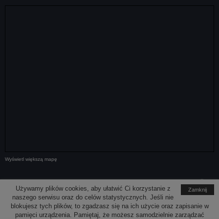
Wyświetl większą mapę
Media społecznościowe
Używamy plików cookies, aby ułatwić Ci korzystanie z
Zamknij
naszego serwisu oraz do celów statystycznych. Jeśli nie
blokujesz tych plików, to zgadzasz się na ich użycie oraz zapisanie w
pamięci urządzenia. Pamiętaj, że możesz samodzielnie zarządzać