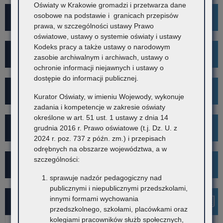
Oświaty w Krakowie gromadzi i przetwarza dane
osobowe na podstawie i granicach przepisów
Wykaz szkół i placówek
prawa, w szczególności ustawy Prawo
oświatowe, ustawy o systemie oświaty i ustawy
Kodeks pracy a także ustawy o narodowym
Rekrutacja
zasobie archiwalnym i archiwach, ustawy o
ochronie informacji niejawnych i ustawy o
dostępie do informacji publicznej.
Mediacje
Kurator Oświaty, w imieniu Wojewody, wykonuje
zadania i kompetencje w zakresie oświaty
określone w art. 51 ust. 1 ustawy z dnia 14
Projekt Kibicuj z Klasą
grudnia 2016 r. Prawo oświatowe (t.j. Dz. U. z
2024 r. poz. 737 z późn. zm.) i przepisach
odrębnych na obszarze województwa, a w
szczególności:
Kampania społeczna "Ustal z Babcią Hasło"
sprawuje nadzór pedagogiczny nad
publicznymi i niepublicznymi przedszkolami,
innymi formami wychowania
Najnowsze informacje
przedszkolnego, szkołami, placówkami oraz
kolegiami pracowników służb społecznych,