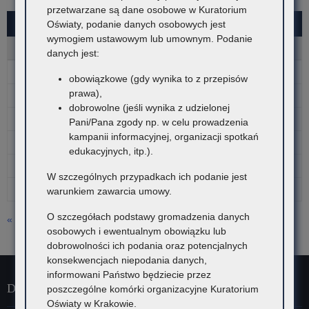
przetwarzane są dane osobowe w Kuratorium
SIERPIEŃ 2026
Oświaty, podanie danych osobowych jest
wymogiem ustawowym lub umownym. Podanie
P
W
Ś
C
P
S
N
danych jest:
1
2
obowiązkowe (gdy wynika to z przepisów
prawa),
3
4
5
6
7
8
9
dobrowolne (jeśli wynika z udzielonej
10
11
12
13
14
15
16
Pani/Pana zgody np. w celu prowadzenia
kampanii informacyjnej, organizacji spotkań
17
18
19
20
21
22
23
edukacyjnych, itp.).
24
25
26
27
28
29
30
W szczególnych przypadkach ich podanie jest
31
warunkiem zawarcia umowy.
O szczegółach podstawy gromadzenia danych
« lip
osobowych i ewentualnym obowiązku lub
dobrowolności ich podania oraz potencjalnych
konsekwencjach niepodania danych,
informowani Państwo będziecie przez
Dane kontaktowe
poszczególne komórki organizacyjne Kuratorium
Oświaty w Krakowie.