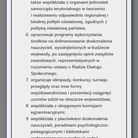
także współdziała z organami jednostek
za
o:
Czytaj więcej
samorządu terytorialnego w tworzeniu
pod
Ina
i realizowaniu odpowiednio regionalnej i
mat
rok
6 sierpnia 2026
lokalnej polityki oświatowej, zgodnych z
edu
aka
Konkurs stypendialny dla romskich uczniów szkół
polityką oświatową państwa;
i
20
ponadpodstawowych oraz studentów romskich
opracowuje programy wykorzystania
mat
w
środków na dofinansowanie doskonalenia
ćwi
Aka
Związek Romów Polskich ogłasza konkurs stypendialny dla
nauczycieli, wyodrębnionych w budżecie
(w
Mu
romskich uczniów szkół…
wojewody, po zasięgnięciu opinii związków
szk
w
zawodowych, reprezentatywnych w
Kra
o:
Czytaj więcej
rozumieniu ustawy o Radzie Dialogu
Ko
Społecznego;
sty
6 sierpnia 2026
organizuje olimpiady, konkursy, turnieje,
dla
VI edycja Ogólnopolskiej Olimpiady Wiedzy o
przeglądy oraz inne formy
rom
Procesie Inwestycyjno-Budowlanym
współzawodnictwa i prezentacji osiągnięć
ucz
uczniów szkół na obszarze województwa;
szk
Komitet Główny Ogólnopolskiej Olimpiady Wiedzy
współdziała z okręgowymi komisjami
po
o Procesie Inwestycyjno-Budowlanym przekazuje
egzaminacyjnymi;
ora
harmonogram…
współdziała z placówkami doskonalenia
stu
nauczycieli, poradniami psychologiczno-
rom
o:
Czytaj więcej
pedagogicznymi i bibliotekami
VI
pedagogicznymi w realizacji zadań