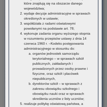
które znajdują się na obszarze danego
7 sierpnia 2026
województwa;
Dane ostateczne – Rządowy program pomocy uczniom
wydaje decyzje administracyjne w sprawach
niepełnosprawnym w formie dofinansowania zakupu
określonych w ustawie;
podręczników, materiałów edukacyjnych i materiałów
współdziała z radami oświatowymi
ćwiczeniowych (wyprawka szkolna)
powołanymi na podstawie art. 78;
wykonuje zadania organu wyższego stopnia
W związku z harmonogramem realizacji Rządowego programu
w rozumieniu przepisów ustawy z dnia 14
pomocy uczniom niepełnosprawnym…
czerwca 1960 r. –Kodeks postępowania
administracyjnego w stosunku do:
o:
Czytaj więcej
organów jednostek samorządu
Da
terytorialnego – w sprawach szkół
ost
7 sierpnia 2026
publicznych, zakładanych i
–
Informacja o liczbie wolnych miejsc na semestr pierwszy klas I
prowadzonych przez osoby prawne i
Rz
publicznych szkół policealnych, branżowych szkół II stopnia i
fizyczne, oraz szkół i placówek
pr
szkół dla dorosłych (publicznych liceów ogólnokształcących) na
niepublicznych,
po
terenie województwa małopolskiego – rekrutacja na rok
dyrektorów szkół – w sprawach z
uc
szkolny 2026/2027
zakresu obowiązku szkolnego i
ni
obowiązku nauki oraz w sprawach
w
Załączniki Informacja o liczbie wolnych miejsc na semestr
skreślenia uczniów z listy uczniów;
for
pierwszy klas…
realizuje politykę oświatową państwa, a
dof