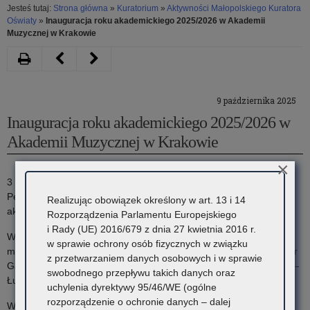
Jesteś tutaj:
Strona główna
»
Kuratorium
»
Aktywności Małopolskiego Kuratora
Oświaty
»
Inauguracja roku akademickiego 2025/2026 w Akademii
Muzycznej w Krakowie
Drukuj
Następny
Poprzedni
artykuł
artykuł
9 października 2025
Seminarium
Nowy
Inauguracja roku akademickiego 2025/2026 w
Naukowe
sezon
Akademii Muzycznej w Krakowie
„Wokół
Lekcji
×
relacji
Obywatelskich
3 października 2025 roku w Akademii Muzycznej im. Krzysztofa
Pendereckiego w Krakowie oficjalnie zainaugurowano nowy rok
rodzinnych
Realizując obowiązek określony w art. 13 i 14
akademicki 2025/2026.
Rozporządzenia Parlamentu Europejskiego
osób
i Rady (UE) 2016/679 z dnia 27 kwietnia 2016 r.
W wydarzeniu inauguracyjnym udział wzięli m.in. wojewoda
w sprawie ochrony osób fizycznych w związku
w
małopolski Krzysztof Jan Klęczar, Małopolska Kurator Oświaty – dr
z przetwarzaniem danych osobowych i w sprawie
Gabriela Olszowska oraz marszałek województwa małopolskiego –
spektrum
swobodnego przepływu takich danych oraz
Łukasz Smółka.
uchylenia dyrektywy 95/46/WE (ogólne
autyzmu”
rozporządzenie o ochronie danych – dalej
W trakcie trwania wydarzenia wręczono także odznaczenia