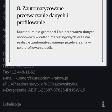
Kuratorium Oświaty w Krakowie
8. Zautomatyzowane
ul. Szlak 73
przetwarzanie danych i
31-153 Kraków
profilowanie
Małopolski Kurator Oświaty
Kuratorium nie gromadzi i nie przetwarza danych
przyjmuje ul. Kazimierza Morawskiego 5,
osobowych w celach marketingowych oraz nie
30-102 Kraków
realizuje zautomatyzowanego przetwarzania w
celu profilowania osób.
Tel:
12 448-11-10
Tel:
12 448-11-15
Tel:
12 448-11-20
Fax:
12 448-11-62
e-mail:
kurator@kuratorium.krakow.pl
ePUAP (adres skrytki): /KOKrakow/skrytka
e-Doręczenia: AE:PL-23387-37626-IRHSW-19
Lokalizacja