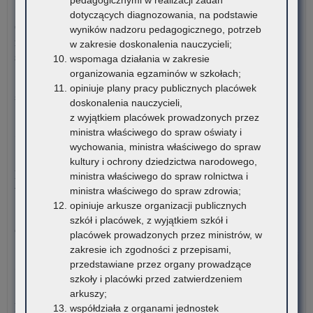
edy
5 sierpnia 2026
dotyczących diagnozowania, na podstawie
Ogó
Ogłoszenie o naborze kandydatów na stanowisko doradcy
wyników nadzoru pedagogicznego, potrzeb
Oli
metodycznego dla nauczycieli szkół i placówek znajdujących
w zakresie doskonalenia nauczycieli;
Wi
się na terenie województwa małopolskiego
wspomaga działania w zakresie
o
organizowania egzaminów w szkołach;
Pro
Kuratorium Oświaty w Krakowie ogłasza nabór kandydatów na
opiniuje plany pracy publicznych placówek
Inw
stanowisko doradców…
doskonalenia nauczycieli,
Bu
z wyjątkiem placówek prowadzonych przez
o:
Czytaj więcej
ministra właściwego do spraw oświaty i
Ogł
wychowania, ministra właściwego do spraw
o
5 sierpnia 2026
kultury i ochrony dziedzictwa narodowego,
na
Materiały dotyczące nowych podstaw programowych
ministra właściwego do spraw rolnictwa i
ka
wprowadzanych w związku z Reformą Kompas Jutra
ministra właściwego do spraw zdrowia;
na
opiniuje arkusze organizacji publicznych
sta
Instytut Badań Edukacyjnych-Państwowy Instytut Badawczy
szkół i placówek, z wyjątkiem szkół i
dor
oraz Ośrodek Rozwoju Edukacji zapraszają…
placówek prowadzonych przez ministrów, w
me
zakresie ich zgodności z przepisami,
dla
o:
Czytaj więcej
przedstawiane przez organy prowadzące
nau
Ina
szkoły i placówki przed zatwierdzeniem
szk
rok
4 sierpnia 2026
arkuszy;
i
aka
Komunikat Małopolskiego Kuratora Oświaty w sprawie
współdziała z organami jednostek