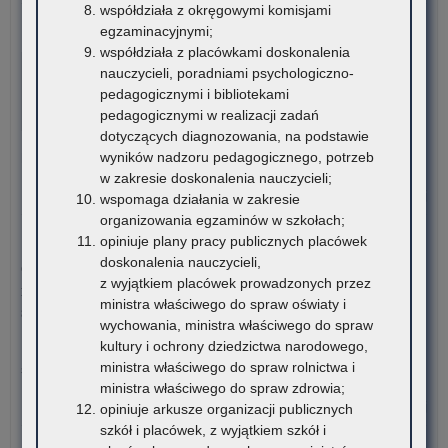
Ko
współdziała z okręgowymi komisjami
sty
6 sierpnia 2026
egzaminacyjnymi;
dla
współdziała z placówkami doskonalenia
VI edycja Ogólnopolskiej Olimpiady Wiedzy o
rom
nauczycieli, poradniami psychologiczno-
Procesie Inwestycyjno-Budowlanym
ucz
pedagogicznymi i bibliotekami
szk
pedagogicznymi w realizacji zadań
Komitet Główny Ogólnopolskiej Olimpiady Wiedzy
po
dotyczących diagnozowania, na podstawie
o Procesie Inwestycyjno-Budowlanym przekazuje
ora
wyników nadzoru pedagogicznego, potrzeb
harmonogram…
stu
w zakresie doskonalenia nauczycieli;
rom
o:
Czytaj więcej
wspomaga działania w zakresie
VI
organizowania egzaminów w szkołach;
edy
opiniuje plany pracy publicznych placówek
5 sierpnia 2026
Ogó
doskonalenia nauczycieli,
Ogłoszenie o naborze kandydatów na stanowisko doradcy
Oli
z wyjątkiem placówek prowadzonych przez
metodycznego dla nauczycieli szkół i placówek znajdujących
Wi
ministra właściwego do spraw oświaty i
się na terenie województwa małopolskiego
o
wychowania, ministra właściwego do spraw
Pro
kultury i ochrony dziedzictwa narodowego,
Kuratorium Oświaty w Krakowie ogłasza nabór kandydatów na
Inw
ministra właściwego do spraw rolnictwa i
stanowisko doradców…
Bu
ministra właściwego do spraw zdrowia;
o:
Czytaj więcej
opiniuje arkusze organizacji publicznych
Ogł
szkół i placówek, z wyjątkiem szkół i
o