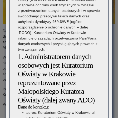
w
w sprawie ochrony osób fizycznych w związku
z przetwarzaniem danych osobowych i w sprawie
zakresie
swobodnego przepływu takich danych oraz
edukacji
uchylenia dyrektywy 95/46/WE (ogólne
rozporządzenie o ochronie danych – dalej
matematycznej.
Departament Edukacji UMWM we współpracy z Pedagogiczną
RODO), Kuratorium Oświaty w Krakowie
Biblioteką Wojewódzką im. Hugona Kołłątaja w Krakowie
informuje o zasadach przetwarzania Pani/Pana
zapraszają do udziału w trzeciej edycji projektu pn. Małopolska
danych osobowych i przysługujących prawach z
Akademia Rodzica.
tym związanych:
1. Administratorem danych
W ramach projektu powstał cykl podcastów edukacyjnych
skierowanych w szczególności do rodziców, ale także do
osobowych jest Kuratorium
opiekunów, wychowawców i nauczycieli. Do współpracy zostali
Oświaty w Krakowie
zaproszeni wybitni eksperci — psychologowie, psychoterapeuci,
psychiatrzy, prawnicy, streetworkerzy i pedagodzy.
reprezentowane przez
Projekt został objęty Honorowym Patronatem Małopolskiego
Małopolskiego Kuratora
Kuratora Oświaty.
Oświaty (dalej zwany ADO)
Podcastów można słuchać na platformach:
Dane do kontaktu:
adres: Kuratorium Oświaty w Krakowie ul.
RMF ON
Szlak 73, 31-153 Kraków,