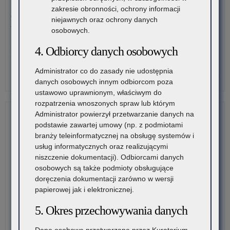
3 sierpnia 2026
zakresie obronności, ochrony informacji
Rod
Ogólnopolski Konkurs Filmowy „Wieś mnie kręci, ja kręcę
niejawnych oraz ochrony danych
–
wieś”
osobowych.
cyk
po
Stowarzyszenie „Kulturalne Ponidzie” w Chrobrzu zaprasza do
4. Odbiorcy danych osobowych
edu
udziału w Ogólnopolskim…
Administrator co do zasady nie udostępnia
o:
Czytaj więcej
danych osobowych innym odbiorcom poza
Mał
ustawowo uprawnionym, właściwym do
Ak
rozpatrzenia wnoszonych spraw lub którym
Rod
Administrator powierzył przetwarzanie danych na
–
podstawie zawartej umowy (np. z podmiotami
cyk
branży teleinformatycznej na obsługę systemów i
po
usług informatycznych oraz realizującymi
edu
niszczenie dokumentacji). Odbiorcami danych
osobowych są także podmioty obsługujące
doręczenia dokumentacji zarówno w wersji
papierowej jak i elektronicznej.
5. Okres przechowywania danych
Dane osobowe przetwarzane przez Kuratorium