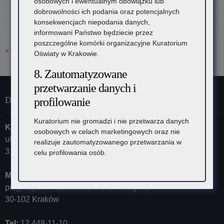
osobowych i ewentualnym obowiązku lub
24
25
26
27
28
29
30
dobrowolności ich podania oraz potencjalnych
konsekwencjach niepodania danych,
31
informowani Państwo będziecie przez
poszczególne komórki organizacyjne Kuratorium
« lip
Oświaty w Krakowie.
8. Zautomatyzowane
przetwarzanie danych i
Dane kontaktowe
profilowanie
Kuratorium nie gromadzi i nie przetwarza danych
Kuratorium Oświaty w Krakowie
osobowych w celach marketingowych oraz nie
ul. Szlak 73
realizuje zautomatyzowanego przetwarzania w
31-153 Kraków
celu profilowania osób.
Małopolski Kurator Oświaty
przyjmuje ul. Kazimierza Morawskiego 5,
30-102 Kraków
Tel:
12 448-11-10