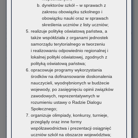
Da
dyrektorów szkół – w sprawach z
ost
7 sierpnia 2026
zakresu obowiązku szkolnego i
–
obowiązku nauki oraz w sprawach
Informacja o liczbie wolnych miejsc na semestr pierwszy klas I
Rz
skreślenia uczniów z listy uczniów;
publicznych szkół policealnych, branżowych szkół II stopnia i
pr
realizuje politykę oświatową państwa, a
szkół dla dorosłych (publicznych liceów ogólnokształcących) na
po
także współdziała z organami jednostek
terenie województwa małopolskiego – rekrutacja na rok
uc
samorządu terytorialnego w tworzeniu
szkolny 2026/2027
ni
i realizowaniu odpowiednio regionalnej i
w
Załączniki Informacja o liczbie wolnych miejsc na semestr
lokalnej polityki oświatowej, zgodnych z
for
pierwszy klas…
polityką oświatową państwa;
dof
opracowuje programy wykorzystania
za
o:
Czytaj więcej
środków na dofinansowanie doskonalenia
pod
Mał
nauczycieli, wyodrębnionych w budżecie
mat
Ak
6 sierpnia 2026
wojewody, po zasięgnięciu opinii związków
edu
Rod
zawodowych, reprezentatywnych w
Konkurs stypendialny dla romskich uczniów szkół
i
–
rozumieniu ustawy o Radzie Dialogu
ponadpodstawowych oraz studentów romskich
mat
cyk
Społecznego;
ćwi
po
organizuje olimpiady, konkursy, turnieje,
Związek Romów Polskich ogłasza konkurs stypendialny dla
(w
edu
przeglądy oraz inne formy
romskich uczniów szkół…
szk
współzawodnictwa i prezentacji osiągnięć
o:
Czytaj więcej
uczniów szkół na obszarze województwa;