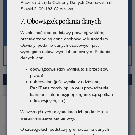
Prezesa Urzędu Ochrony Danych Osobowych ul.
Stawki 2, 00-193 Warszawa.
7. Obowiązek podania danych
W zależności od podstawy prawnej, w której
przetwarzane są dane osobowe w Kuratorium
Oświaty, podanie danych osobowych jest
wymogiem ustawowym lub umownym. Podanie
danych jest:
obowiązkowe (gdy wynika to z przepisów
prawa),
SIERPIEŃ 2026
dobrowolne (jeśli wynika z udzielonej
Pani/Pana zgody np. w celu prowadzenia
P
W
Ś
C
P
S
N
kampanii informacyjnej, organizacji spotkań
edukacyjnych, itp.).
1
2
3
4
5
6
7
8
9
W szczególnych przypadkach ich podanie jest
warunkiem zawarcia umowy.
10
11
12
13
14
15
16
O szczegółach podstawy gromadzenia danych
17
18
19
20
21
22
23