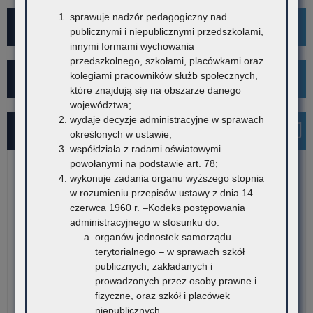
sprawuje nadzór pedagogiczny nad
Projekt Kibicuj z Klasą
publicznymi i niepublicznymi przedszkolami,
innymi formami wychowania
przedszkolnego, szkołami, placówkami oraz
kolegiami pracowników służb społecznych,
Kampania społeczna "Ustal z Babcią Hasło"
które znajdują się na obszarze danego
województwa;
wydaje decyzje administracyjne w sprawach
Najnowsze informacje
określonych w ustawie;
współdziała z radami oświatowymi
powołanymi na podstawie art. 78;
7 sierpnia 2026
wykonuje zadania organu wyższego stopnia
w rozumieniu przepisów ustawy z dnia 14
Dane ostateczne – Rządowy program pomocy uczniom
czerwca 1960 r. –Kodeks postępowania
niepełnosprawnym w formie dofinansowania zakupu
administracyjnego w stosunku do:
podręczników, materiałów edukacyjnych i materiałów
organów jednostek samorządu
ćwiczeniowych (wyprawka szkolna)
terytorialnego – w sprawach szkół
W związku z harmonogramem realizacji Rządowego programu
publicznych, zakładanych i
pomocy uczniom niepełnosprawnym…
prowadzonych przez osoby prawne i
fizyczne, oraz szkół i placówek
o:
Czytaj więcej
niepublicznych,