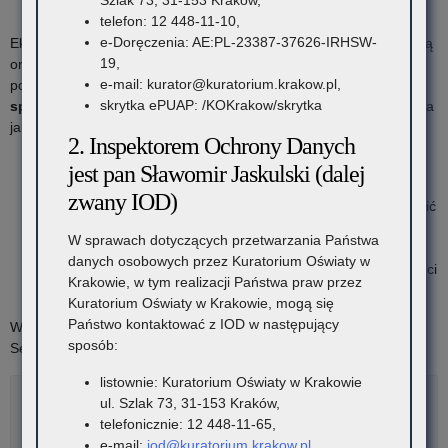
Spotify
telefon: 12 448-11-10,
e-Doręczenia: AE:PL-23387-37626-IRHSW-
Eksperci w atmosferze przyjaznej rozmowy dzielą się swoją wiedzą
19,
oraz doświadczeniem, jak również wskazują jak i gdzie szukać
e-mail: kurator@kuratorium.krakow.pl,
pomocy dla siebie oraz swojej rodziny. W cyklu
16 rozmów ze
skrytka ePUAP: /KOKrakow/skrytka
specjalistami
zostaną poruszone między innymi takie zagadnienia
jak:
2. Inspektorem Ochrony Danych
Zalety wczesnego wspomagania rozwoju
jest pan Sławomir Jaskulski (dalej
Lekomania wśród nastolatków
zwany IOD)
Wychowanie dziecka z niepełnosprawnością – jak sobie radzić
z licznymi obowiązkami i trudnościami? Gdzie szukać
W sprawach dotyczących przetwarzania Państwa
pomocy?
danych osobowych przez Kuratorium Oświaty w
Dorosłe Dzieci z Rodzin Dysfunkcyjnych (DDD), Dorosłe Dzieci
Krakowie, w tym realizacji Państwa praw przez
Alkoholików (DDA)
Kuratorium Oświaty w Krakowie, mogą się
Państwo kontaktować z IOD w następujący
Więcej informacji na stronie:
Małopolska Akademia Rodzica
.
sposób:
Serdecznie zapraszamy do odsłuchania nagrań!
listownie: Kuratorium Oświaty w Krakowie
ul. Szlak 73, 31-153 Kraków,
Rozwiń
Metryka
telefonicznie: 12 448-11-65,
e-mail:
iod@kuratorium.krakow.pl