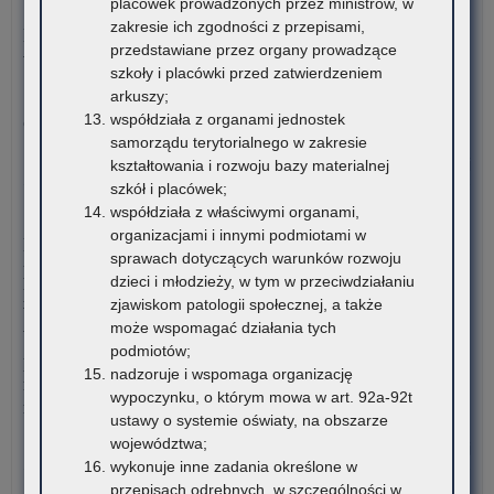
placówek prowadzonych przez ministrów, w
5 sierpnia 2026
na
zakresie ich zgodności z przepisami,
Materiały dotyczące nowych podstaw programowych
ka
przedstawiane przez organy prowadzące
wprowadzanych w związku z Reformą Kompas Jutra
na
szkoły i placówki przed zatwierdzeniem
sta
arkuszy;
Instytut Badań Edukacyjnych-Państwowy Instytut Badawczy
dor
współdziała z organami jednostek
oraz Ośrodek Rozwoju Edukacji zapraszają…
me
samorządu terytorialnego w zakresie
dla
o:
Czytaj więcej
kształtowania i rozwoju bazy materialnej
nau
Mał
szkół i placówek;
szk
Ak
współdziała z właściwymi organami,
4 sierpnia 2026
i
Rod
organizacjami i innymi podmiotami w
Komunikat Małopolskiego Kuratora Oświaty w sprawie
pl
–
sprawach dotyczących warunków rozwoju
przekazywania informacji o liczbie wolnych miejsc w
zna
cyk
dzieci i młodzieży, w tym w przeciwdziałaniu
publicznych liceach ogólnokształcących, technikach,
się
po
zjawiskom patologii społecznej, a także
branżowych szkołach I stopnia, szkołach policealnych,
na
edu
może wspomagać działania tych
branżowych szkołach II stopnia, publicznych szkołach
ter
podmiotów;
podstawowych dla dorosłych – postępowanie rekrutacyjne na
wo
nadzoruje i wspomaga organizację
rok szkolny 2026/2027 oraz po przeprowadzeniu postępowania
mał
wypoczynku, o którym mowa w art. 92a-92t
rekrutacyjnego uzupełniającego na rok szkolny 2026/2027
ustawy o systemie oświaty, na obszarze
województwa;
o:
Czytaj więcej
wykonuje inne zadania określone w
Mał
przepisach odrębnych, w szczególności w
Ak