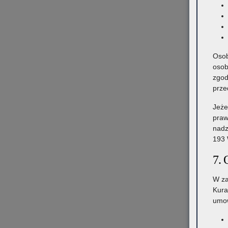
Osob
osob
zgod
prze
Jeże
praw
nadz
193 
7. 
W za
Kura
umow