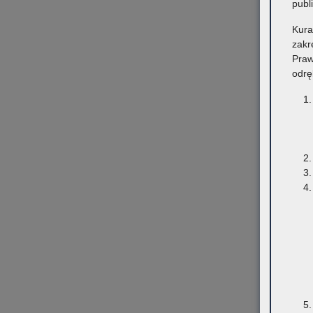
publ
Kura
zakr
Praw
odrę