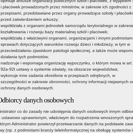
opiniuje arkusze organizacji publicznych szkół i placówek, z wyjątkiem 
i placówek prowadzonych przez ministrów, w zakresie ich zgodności z
przepisami, przedstawiane przez organy prowadzące szkoły i placówki
przed zatwierdzeniem arkuszy;
współdziała z organami jednostek samorządu terytorialnego w zakresi
kształtowania i rozwoju bazy materialnej szkół i placówek;
współdziała z właściwymi organami, organizacjami i innymi podmiotam
sprawach dotyczących warunków rozwoju dzieci i młodzieży, w tym w
przeciwdziałaniu zjawiskom patologii społecznej, a także może wspo
działania tych podmiotów;
nadzoruje i wspomaga organizację wypoczynku, o którym mowa w art.
92a-92t ustawy o systemie oświaty, na obszarze województwa;
wykonuje inne zadania określone w przepisach odrębnych, w
szczególności w zakresie obronności, ochrony informacji niejawnych o
ochrony danych osobowych.
Odbiorcy danych osobowych
nistrator co do zasady nie udostępnia danych osobowych innym odbi
 ustawowo uprawnionym, właściwym do rozpatrzenia wnoszonych spr
którym Administrator powierzył przetwarzanie danych na podstawie zawa
y (np. z podmiotami branży teleinformatycznej na obsługę systemów i