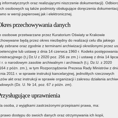
g informatycznych oraz realizującymi niszczenie dokumentacji). Odbior
ch osobowych są także podmioty obsługujące doręczenia dokumentacj
wno w wersji papierowej jak i elektronicznej.
Okres przechowywania danych
 osobowe przetwarzane przez Kuratorium Oświaty w Krakowie
chowywane będą przez okres niezbędny do realizacji celu dla jakiego
ały zebrane oraz zgodnie z terminami archiwizacji określonymi przez u
etencyjne lub ustawę z dnia 14 czerwca 1960 r. Kodeks postępowania
nistracyjnego (t.j Dz.U z 2020 poz. 256 ze zm.) i ustawę z dnia 14 lipca
 r. o narodowym zasobie archiwalnym i archiwach (t.j. Dz.U. z 2020
164 z póżn. zm.), w tym Rozporządzenie Prezesa Rady Ministrów z dni
znia 2011 r. w sprawie instrukcji kancelaryjnej, jednolitych rzeczowych
zów akt oraz instrukcji w sprawie organizacji i zakresu działania archi
adowych (Dz. U. Nr 14, poz. 67 z późn. zm).
Przysługujące uprawnienia
a osoba, z wyjątkami zastrzeżonymi przepisami prawa, ma:
prawo dostępu do swoich danych oraz otrzymywania ich kopii,