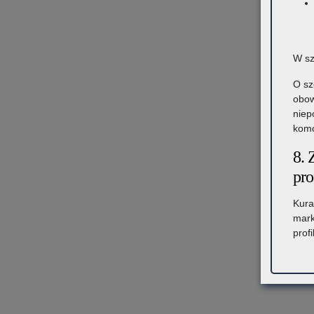
W sz
O sz
obow
niep
komó
8. 
pro
Kura
mark
prof