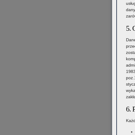
usłu
dany
zaró
5. 
Dane
prze
zost
komp
admi
1983
poz.
styc
wyka
zakł
6. 
Każd