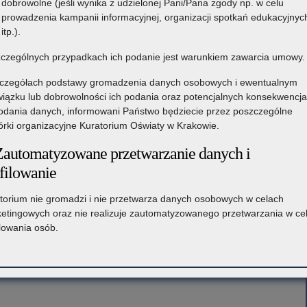
dobrowolne (jeśli wynika z udzielonej Pani/Pana zgody np. w celu
prowadzenia kampanii informacyjnej, organizacji spotkań edukacyjnyc
itp.).
czególnych przypadkach ich podanie jest warunkiem zawarcia umowy.
czegółach podstawy gromadzenia danych osobowych i ewentualnym
iązku lub dobrowolności ich podania oraz potencjalnych konsekwencj
odania danych, informowani Państwo będziecie przez poszczególne
rki organizacyjne Kuratorium Oświaty w Krakowie.
Zautomatyzowane przetwarzanie danych i
filowanie
torium nie gromadzi i nie przetwarza danych osobowych w celach
etingowych oraz nie realizuje zautomatyzowanego przetwarzania w ce
ilowania osób.