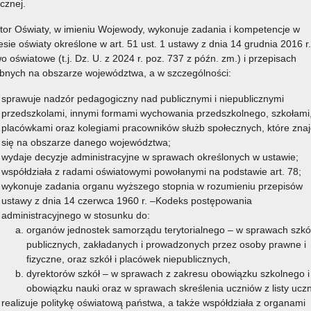
icznej.
tor Oświaty, w imieniu Wojewody, wykonuje zadania i kompetencje w
esie oświaty określone w art. 51 ust. 1 ustawy z dnia 14 grudnia 2016 r.
o oświatowe (t.j. Dz. U. z 2024 r. poz. 737 z późn. zm.) i przepisach
bnych na obszarze województwa, a w szczególności:
sprawuje nadzór pedagogiczny nad publicznymi i niepublicznymi
przedszkolami, innymi formami wychowania przedszkolnego, szkołami
placówkami oraz kolegiami pracowników służb społecznych, które znaj
się na obszarze danego województwa;
wydaje decyzje administracyjne w sprawach określonych w ustawie;
współdziała z radami oświatowymi powołanymi na podstawie art. 78;
wykonuje zadania organu wyższego stopnia w rozumieniu przepisów
ustawy z dnia 14 czerwca 1960 r. –Kodeks postępowania
administracyjnego w stosunku do:
organów jednostek samorządu terytorialnego – w sprawach szkó
publicznych, zakładanych i prowadzonych przez osoby prawne i
fizyczne, oraz szkół i placówek niepublicznych,
dyrektorów szkół – w sprawach z zakresu obowiązku szkolnego i
obowiązku nauki oraz w sprawach skreślenia uczniów z listy ucz
realizuje politykę oświatową państwa, a także współdziała z organami