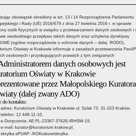
izując obowiązek określony w art. 13 i 14 Rozporządzenia Parlamentu
pejskiego i Rady (UE) 2016/679 z dnia 27 kwietnia 2016 r. w sprawie
ony osób fizycznych w związku z przetwarzaniem danych osobowych i
wie swobodnego przepływu takich danych oraz uchylenia dyrektywy
6/WE (ogólne rozporządzenie o ochronie danych – dalej RODO),
torium Oświaty w Krakowie informuje o zasadach przetwarzania Pani/
ch osobowych i przysługujących prawach z tym związanych:
 Administratorem danych osobowych jest
owie
Organy prowadzące
Wsparcie Edukacji
Pozostałe sprawy
ratorium Oświaty w Krakowie
prezentowane przez Małopolskiego Kuratora
wiaty (dalej zwany ADO)
my współzawodnictwa uczniów
»
„Mieć Wyobraźnię Miłosierdzia” edycja
 do kontaktu:
adres: Kuratorium Oświaty w Krakowie ul. Szlak 73, 31-153 Kraków,
10 września 2025
telefon: 12 448-11-10,
e-Doręczenia: AE:PL-23387-37626-IRHSW-19,
e-mail: kurator@kuratorium.krakow.pl,
 2025/2026
skrytka ePUAP: /KOKrakow/skrytka