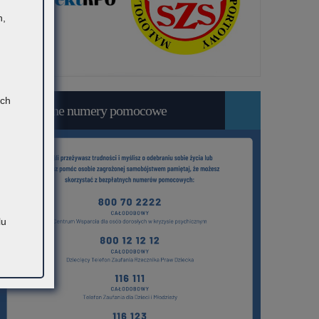
h,
ach
Bezpłatne numery pomocowe
lu