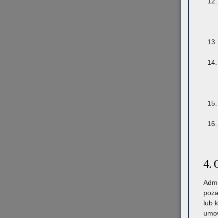
4. 
Admi
poza
lub 
umow