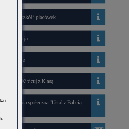
Wykaz szkół i placówek
Rekrutacja
Mediacje
Projekt Kibicuj z Klasą
zi i
Kampania społeczna "Ustal z Babcią
Hasło"
y
h,