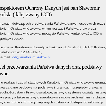
Inspektorem Ochrony Danych jest pan Sławomir
rakowie zaprasza do udziału w XIX edycji projektu „Mieć
kulski (dalej zwany IOD)
u szkolnym na terenie województwa małopolskiego i skierowany
adpodstawowych.
rawach dotyczących przetwarzania Państwa danych osobowych przez
lenia na potrzeby drugiego człowieka oraz bezinteresowne
torium Oświaty w Krakowie, w tym realizacji Państwa praw przez
 społecznego działania na rzecz osób potrzebujących. Projekt
torium Oświaty w Krakowie, mogą się Państwo kontaktować z IOD w
nia wychowawcze, zainicjowane przez Zarząd Województwa
ępujący sposób:
ainteresowania postacią Ojca Świętego Jana Pawła II,
listownie: Kuratorium Oświaty w Krakowie ul. Szlak 73, 31-153 Kraków,
nia i pontyfikatu.
telefonicznie: 12 448-11-65,
 są załącznikami do Regulaminu,
należy przesłać do 6
e-mail:
iod@kuratorium.krakow.pl
ię data wpływu).
Cel przetwarzania Państwa danych oraz podstawy
go Kuratora Oświaty.
awne
e terminy można znaleźć
na stronie internetowej Projektu
lu realizacji zadań statutowych Kuratorium Oświaty w Krakowie gromad
twarza dane osobowe na podstawie i granicach przepisów prawa, w
ególności ustawy Prawo oświatowe, ustawy o systemie oświaty i ustaw
ks pracy a także ustawy o narodowym zasobie archiwalnym i archiwac
wy o ochronie informacji niejawnych i ustawy o dostępie do informacji