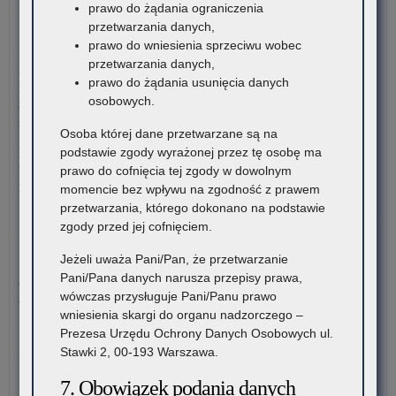
prawo do żądania ograniczenia
nau
Mat
przetwarzania danych,
szk
dot
4 sierpnia 2026
prawo do wniesienia sprzeciwu wobec
i
no
Komunikat Małopolskiego Kuratora Oświaty w sprawie
przetwarzania danych,
pl
po
przekazywania informacji o liczbie wolnych miejsc w
prawo do żądania usunięcia danych
zna
pr
publicznych liceach ogólnokształcących, technikach,
osobowych.
się
wp
branżowych szkołach I stopnia, szkołach policealnych,
na
w
branżowych szkołach II stopnia, publicznych szkołach
Osoba której dane przetwarzane są na
ter
zwi
podstawowych dla dorosłych – postępowanie rekrutacyjne na
podstawie zgody wyrażonej przez tę osobę ma
wo
z
rok szkolny 2026/2027 oraz po przeprowadzeniu postępowania
prawo do cofnięcia tej zgody w dowolnym
mał
Re
rekrutacyjnego uzupełniającego na rok szkolny 2026/2027
momencie bez wpływu na zgodność z prawem
Ko
przetwarzania, którego dokonano na podstawie
Jut
o:
Czytaj więcej
zgody przed jej cofnięciem.
Ko
Mał
Jeżeli uważa Pani/Pan, że przetwarzanie
3 sierpnia 2026
Kur
Pani/Pana danych narusza przepisy prawa,
Ogólnopolski Konkurs Filmowy „Wieś mnie kręci, ja kręcę
Ośw
wówczas przysługuje Pani/Panu prawo
wieś”
w
wniesienia skargi do organu nadzorczego –
spr
Prezesa Urzędu Ochrony Danych Osobowych ul.
Stowarzyszenie „Kulturalne Ponidzie” w Chrobrzu zaprasza do
prz
Stawki 2, 00-193 Warszawa.
udziału w Ogólnopolskim…
inf
7. Obowiązek podania danych
o
o:
Czytaj więcej