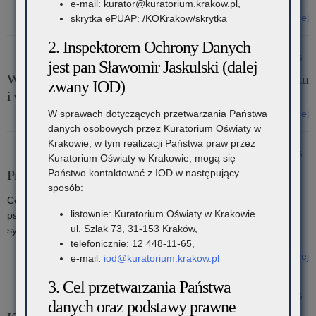
e-mail: kurator@kuratorium.krakow.pl,
Czytaj więcej
skrytka ePUAP: /KOKrakow/skrytka
o: Bezpłatne lekcje europejskie w szkołach – EUROPE DIRECT
2. Inspektorem Ochrony Danych
Małopolska
29 kwietnia 2026
jest pan Sławomir Jaskulski (dalej
Wykazy organizatorów kursów na kierownika wypoczynku
zwany IOD)
i wychowawcę wypoczynku-2026
W sprawach dotyczących przetwarzania Państwa
Czytaj więcej
danych osobowych przez Kuratorium Oświaty w
o: Wykazy organizatorów kursów na kierownika wypoczynku i
Krakowie, w tym realizacji Państwa praw przez
wychowawcę wypoczynku-2026
22 kwietnia 2026
Kuratorium Oświaty w Krakowie, mogą się
Państwo kontaktować z IOD w następujący
Projekt po pierwsze Rodzina
sposób:
Celem projektu jest zapewnienie kompleksowego wsparcia
listownie: Kuratorium Oświaty w Krakowie
psychologicznego i pedagogicznego rodzinom znajdującym się w
ul. Szlak 73, 31-153 Kraków,
sytuacjach kryzysowych.
telefonicznie: 12 448-11-65,
Czytaj więcej
e-mail:
iod@kuratorium.krakow.pl
o: Projekt po pierwsze Rodzina
3. Cel przetwarzania Państwa
21 kwietnia 2026
danych oraz podstawy prawne