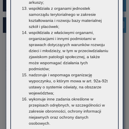
arkuszy;
Kampania społeczna "Ustal z Babcią Hasło"
współdziała z organami jednostek
samorządu terytorialnego w zakresie
kształtowania i rozwoju bazy materialnej
Najnowsze informacje
szkół i placówek;
współdziała z właściwymi organami,
organizacjami i innymi podmiotami w
7 sierpnia 2026
sprawach dotyczących warunków rozwoju
dzieci i młodzieży, w tym w przeciwdziałaniu
Dane ostateczne – Rządowy program pomocy uczniom
zjawiskom patologii społecznej, a także
niepełnosprawnym w formie dofinansowania zakupu
może wspomagać działania tych
podręczników, materiałów edukacyjnych i materiałów
podmiotów;
ćwiczeniowych (wyprawka szkolna)
nadzoruje i wspomaga organizację
W związku z harmonogramem realizacji Rządowego programu
wypoczynku, o którym mowa w art. 92a-92t
pomocy uczniom niepełnosprawnym…
ustawy o systemie oświaty, na obszarze
województwa;
o:
Czytaj więcej
wykonuje inne zadania określone w
Da
przepisach odrębnych, w szczególności w
ost
7 sierpnia 2026
zakresie obronności, ochrony informacji
–
niejawnych oraz ochrony danych
Informacja o liczbie wolnych miejsc na semestr pierwszy klas I
Rz
osobowych.
publicznych szkół policealnych, branżowych szkół II stopnia i
pr