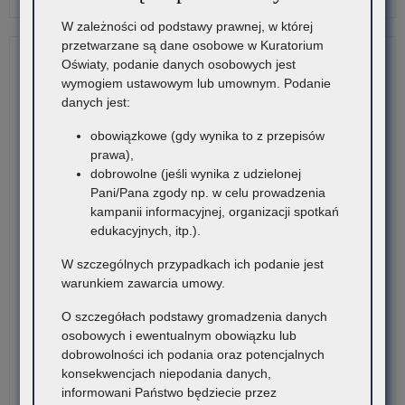
lic
Ogó
W zależności od podstawy prawnej, w której
wol
Ko
przetwarzane są dane osobowe w Kuratorium
mie
Fi
Oświaty, podanie danych osobowych jest
w
„Wi
wymogiem ustawowym lub umownym. Podanie
pub
mn
danych jest:
lic
krę
ogó
ja
obowiązkowe (gdy wynika to z przepisów
tec
krę
prawa),
br
wie
dobrowolne (jeśli wynika z udzielonej
szk
Pani/Pana zgody np. w celu prowadzenia
I
kampanii informacyjnej, organizacji spotkań
sto
edukacyjnych, itp.).
szk
pol
W szczególnych przypadkach ich podanie jest
br
warunkiem zawarcia umowy.
szk
II
O szczegółach podstawy gromadzenia danych
sto
osobowych i ewentualnym obowiązku lub
pub
dobrowolności ich podania oraz potencjalnych
szk
konsekwencjach niepodania danych,
po
informowani Państwo będziecie przez