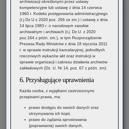
harmonogram…
archiwizacji określonymi przez ustawy
i
stu
kompetencyjne lub ustawę z dnia 14 czerwca
szk
rom
o:
Czytaj więcej
1960 r. Kodeks postępowania administracyjnego
dla
VI
(t.j Dz.U z 2020 poz. 256 ze zm.) i ustawę z dnia
dor
edy
5 sierpnia 2026
14 lipca 1983 r. o narodowym zasobie
(pu
Ogó
Ogłoszenie o naborze kandydatów na stanowisko doradcy
archiwalnym i archiwach (t.j. Dz.U. z 2020
lic
Oli
metodycznego dla nauczycieli szkół i placówek znajdujących
poz.164 z póżn. zm.), w tym Rozporządzenie
ogó
Wi
się na terenie województwa małopolskiego
Prezesa Rady Ministrów z dnia 18 stycznia 2011
na
o
r. w sprawie instrukcji kancelaryjnej, jednolitych
ter
Pro
Kuratorium Oświaty w Krakowie ogłasza nabór kandydatów na
rzeczowych wykazów akt oraz instrukcji w
wo
Inw
stanowisko doradców…
sprawie organizacji i zakresu działania archiwów
mał
Bu
zakładowych (Dz. U. Nr 14, poz. 67 z późn. zm).
–
o:
Czytaj więcej
rek
Ogł
6. Przysługujące uprawnienia
na
o
5 sierpnia 2026
rok
na
Każda osoba, z wyjątkami zastrzeżonymi
Materiały dotyczące nowych podstaw programowych
szk
ka
przepisami prawa, ma:
wprowadzanych w związku z Reformą Kompas Jutra
20
na
prawo dostępu do swoich danych oraz
sta
Instytut Badań Edukacyjnych-Państwowy Instytut Badawczy
otrzymywania ich kopii,
dor
oraz Ośrodek Rozwoju Edukacji zapraszają…
prawo do żądania sprostowania
me
(poprawiania) swoich danych,
dla
o:
Czytaj więcej