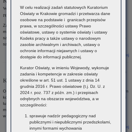
Komunikat Małopolskiego Kuratora Oświaty w sprawie
wykazu zawodów wiedzy, artystycznych i sportowych –
W celu realizacji zadań statutowych Kuratorium
Oświaty w Krakowie gromadzi i przetwarza dane
rekrutacja na rok szkolny 2026/2027
osobowe na podstawie i granicach przepisów
Zachęcam Państwa do zapoznania się z zamieszczonym
prawa, w szczególności ustawy Prawo
materiałem dotyczącym sposobu przeliczania na punkty
oświatowe, ustawy o systemie oświaty i ustawy
szczególnych osiągnięć wymienionych na świadectwie ukończenia
Kodeks pracy a także ustawy o narodowym
szkoły podstawowej.
zasobie archiwalnym i archiwach, ustawy o
ochronie informacji niejawnych i ustawy o
Czytaj więcej
dostępie do informacji publicznej.
o: Komunikat Małopolskiego Kuratora Oświaty w sprawie wykazu
zawodów wiedzy, artystycznych i sportowych – rekrutacja na rok
Kurator Oświaty, w imieniu Wojewody, wykonuje
17 kwietnia 2026
szkolny 2026/2027
zadania i kompetencje w zakresie oświaty
Komunikacja z podmiotami publicznymi
określone w art. 51 ust. 1 ustawy z dnia 14
grudnia 2016 r. Prawo oświatowe (t.j. Dz. U. z
Od 1 stycznia 2026 roku e-Doręczenia są podstawowym sposobem
2024 r. poz. 737 z późn. zm.) i przepisach
komunikacji między podmiotami publicznymi a osobami fizycznymi
odrębnych na obszarze województwa, a w
lub podmiotami niebędącymi podmiotami publicznymi, a ePUAP
szczególności:
może być stosowany wyłącznie w przypadkach wskazanych
sprawuje nadzór pedagogiczny nad
w przepisach.
publicznymi i niepublicznymi przedszkolami,
Czytaj więcej
innymi formami wychowania