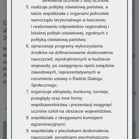
skreślenia uczniów z listy uczniów;
o: Mapa Zwycięzców Kampanii „Ustal z Babcią Hasło”
realizuje politykę oświatową państwa, a
także współdziała z organami jednostek
27 marca 2026
samorządu terytorialnego w tworzeniu
Dofinansowanie pracodawcom kosztów praktyki
i realizowaniu odpowiednio regionalnej i
absolwenckiej w ramach środków Funduszu Pracy w roku
lokalnej polityki oświatowej, zgodnych z
2026
polityką oświatową państwa;
opracowuje programy wykorzystania
W związku z zawarciem porozumienia pomiędzy Wojewodą
środków na dofinansowanie doskonalenia
Małopolskim a Małopolskim Kuratorem Oświaty w sprawie realizacji
nauczycieli, wyodrębnionych w budżecie
zadania związanego z dofinansowaniem pracodawcom kosztów
wojewody, po zasięgnięciu opinii związków
praktyki, o którym mowa w art. 7a ust. 1 ustawy z dnia 17 lipca
zawodowych, reprezentatywnych w
2009 r. o praktykach absolwenckich (Dz.U. z 2025 poz. 1578),
rozumieniu ustawy o Radzie Dialogu
przekazuję poniżej następujące informacje.
Społecznego;
organizuje olimpiady, konkursy, turnieje,
Czytaj więcej
przeglądy oraz inne formy
o: Dofinansowanie pracodawcom kosztów praktyki absolwenckiej w
współzawodnictwa i prezentacji osiągnięć
ramach środków Funduszu Pracy w roku 2026
IDź
IDź
IDź
« Poprzednia strona
1
2
3
Następna strona »
uczniów szkół na obszarze województwa;
do
do
do
współdziała z okręgowymi komisjami
strony
strony
strony
egzaminacyjnymi;
współdziała z placówkami doskonalenia
nauczycieli, poradniami psychologiczno-