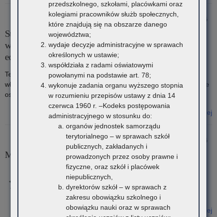
o: Komunikacja z podmiotami publicznymi
przedszkolnego, szkołami, placówkami oraz
kolegiami pracowników służb społecznych,
13 kwietnia 2026
które znajdują się na obszarze danego
Stypendium ministra właściwego do spraw oświaty i
województwa;
wychowania dla uczniów za wybitne osiągnięcia
wydaje decyzje administracyjne w sprawach
określonych w ustawie;
edukacyjne w roku szkolnym 2025/2026
współdziała z radami oświatowymi
Terminy składania wniosków o przyznanie stypendium ministra
powołanymi na podstawie art. 78;
właściwego do spraw oświaty i wychowania dla uczniów za wybitne
wykonuje zadania organu wyższego stopnia
osiągnięcia edukacyjne w roku szkolnym 2025/2026.
w rozumieniu przepisów ustawy z dnia 14
czerwca 1960 r. –Kodeks postępowania
Czytaj więcej
administracyjnego w stosunku do:
o: Stypendium ministra właściwego do spraw oświaty i wychowania
organów jednostek samorządu
dla uczniów za wybitne osiągnięcia edukacyjne w roku szkolnym
terytorialnego – w sprawach szkół
2 kwietnia 2026
2025/2026
publicznych, zakładanych i
Mapa Zwycięzców Kampanii „Ustal z Babcią Hasło”
prowadzonych przez osoby prawne i
fizyczne, oraz szkół i placówek
Gratulujemy zwycięzcom oraz wszystkim
niepublicznych,
uczestnikom za zaangażowanie się w realizację
dyrektorów szkół – w sprawach z
kampanii.
zakresu obowiązku szkolnego i
obowiązku nauki oraz w sprawach
Czytaj więcej