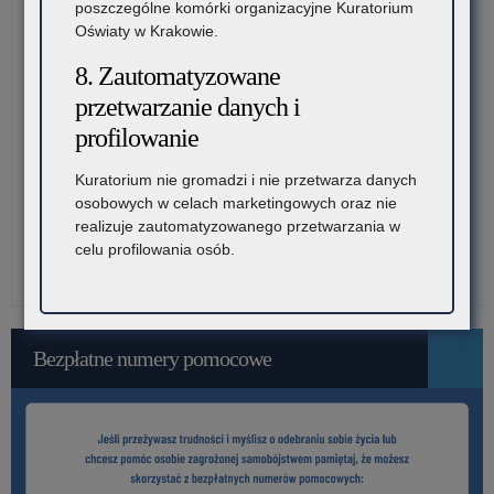
dla
poszczególne komórki organizacyjne Kuratorium
dor
Oświaty w Krakowie.
–
8. Zautomatyzowane
pos
rek
przetwarzanie danych i
na
profilowanie
rok
szk
Kuratorium nie gromadzi i nie przetwarza danych
20
osobowych w celach marketingowych oraz nie
ora
realizuje zautomatyzowanego przetwarzania w
po
celu profilowania osób.
prz
pos
rek
uzu
na
Bezpłatne numery pomocowe
rok
szk
20