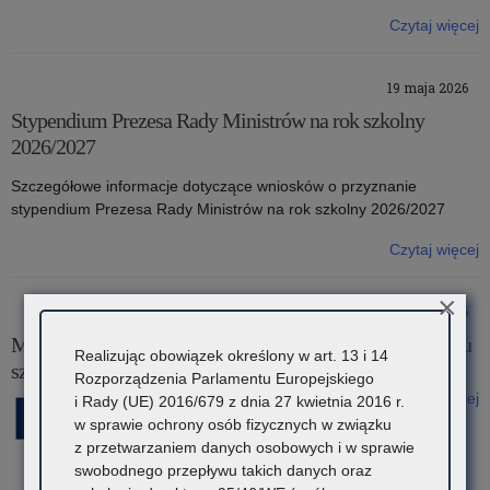
Czytaj więcej
o: Informacja na temat podejmowania studiów podyplomowych
przez nauczycieli
19 maja 2026
Stypendium Prezesa Rady Ministrów na rok szkolny
2026/2027
Szczegółowe informacje dotyczące wniosków o przyznanie
stypendium Prezesa Rady Ministrów na rok szkolny 2026/2027
Czytaj więcej
o: Stypendium Prezesa Rady Ministrów na rok szkolny 2026/2027
×
18 maja 2026
Ministerstwo Edukacji Narodowej ogłosiło kalendarz roku
Realizując obowiązek określony w art. 13 i 14
szkolnego 2026/2027
Rozporządzenia Parlamentu Europejskiego
Czytaj więcej
i Rady (UE) 2016/679 z dnia 27 kwietnia 2016 r.
o: Ministerstwo Edukacji Narodowej ogłosiło kalendarz roku
w sprawie ochrony osób fizycznych w związku
szkolnego 2026/2027
z przetwarzaniem danych osobowych i w sprawie
swobodnego przepływu takich danych oraz