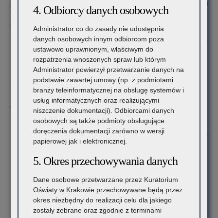
szkół dla dorosłych (publicznych liceów ogólnokształcących) na
po
4. Odbiorcy danych osobowych
terenie województwa małopolskiego – rekrutacja na rok
uc
szkolny 2026/2027
ni
Administrator co do zasady nie udostępnia
w
danych osobowych innym odbiorcom poza
o:
Czytaj więcej
for
ustawowo uprawnionym, właściwym do
Inf
dof
rozpatrzenia wnoszonych spraw lub którym
o
6 sierpnia 2026
za
Administrator powierzył przetwarzanie danych na
lic
Konkurs stypendialny dla romskich uczniów szkół
pod
podstawie zawartej umowy (np. z podmiotami
wol
ponadpodstawowych oraz studentów romskich
mat
branży teleinformatycznej na obsługę systemów i
mie
edu
usług informatycznych oraz realizującymi
na
Związek Romów Polskich ogłasza konkurs stypendialny dla
i
niszczenie dokumentacji). Odbiorcami danych
sem
romskich uczniów szkół…
mat
osobowych są także podmioty obsługujące
pie
ćwi
doręczenia dokumentacji zarówno w wersji
kla
o:
Czytaj więcej
(w
papierowej jak i elektronicznej.
I
Ko
szk
pub
sty
6 sierpnia 2026
5. Okres przechowywania danych
szk
dla
VI edycja Ogólnopolskiej Olimpiady Wiedzy o
pol
rom
Procesie Inwestycyjno-Budowlanym
Dane osobowe przetwarzane przez Kuratorium
br
ucz
Oświaty w Krakowie przechowywane będą przez
szk
szk
Komitet Główny Ogólnopolskiej Olimpiady Wiedzy
okres niezbędny do realizacji celu dla jakiego
II
po
o Procesie Inwestycyjno-Budowlanym przekazuje
zostały zebrane oraz zgodnie z terminami
sto
ora