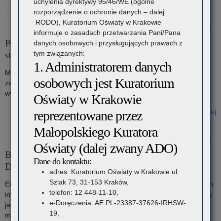
uchylenia dyrektywy 95/46/WE (ogólne
rozporządzenie o ochronie danych – dalej
RODO), Kuratorium Oświaty w Krakowie
11 maja 2026
informuje o zasadach przetwarzania Pani/Pana
Prace Ministerstwa Edukacji Narodowej nad krajową
danych osobowych i przysługujących prawach z
tym związanych:
strategią młodzieżową
1. Administratorem danych
Ministerstwo Edukacji Narodowej jako koordynator działań z
osobowych jest Kuratorium
zakresu polityki młodzieżowej prowadzi prace zmierzające do
wypracowania projektu krajowej strategii młodzieżowej.
Oświaty w Krakowie
Czytaj więcej
reprezentowane przez
o: Prace Ministerstwa Edukacji Narodowej nad krajową strategią
Małopolskiego Kuratora
młodzieżową
6 maja 2026
Oświaty (dalej zwany ADO)
Bezpłatne lekcje europejskie w szkołach – EUROPE
Dane do kontaktu:
DIRECT Małopolska
adres: Kuratorium Oświaty w Krakowie ul.
Szlak 73, 31-153 Kraków,
EUROPE DIRECT Małopolska jest częścią ogólnoeuropejskiej sieci
telefon: 12 448-11-10,
informacyjnej nadzorowanej przez Komisję Europejską, która służy
e-Doręczenia: AE:PL-23387-37626-IRHSW-
jako regionalny łącznik między instytucjami unijnymi a
19,
mieszkańcami naszego województwa.