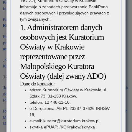
RODO), Kuratorium Oświaty w Krakowie
Kibicuj z klasą. Małopolski ZPN dołączył do projektu na rzecz
informuje o zasadach przetwarzania Pani/Pana
podstawowej
bezpieczeństwa na stadionach – Małopolski Związek Piłki Nożnej
danych osobowych i przysługujących prawach z
tym związanych:
Konferencja prasowa nt. projektu
„Razem tworzymy atmosferę –
1. Administratorem danych
Kibicuj z klasą”
– Facebook Kuratorium Oświaty w Krakowie
osobowych jest Kuratorium
Konferencja prasowa nt. realizacji unikatowego w skali kraju
projektu edukacyjno – profilaktycznego
„Razem tworzymy
Oświaty w Krakowie
atmosferę – Kibicuj z klasą”
– Facebook Małopolska Policja
reprezentowane przez
„Kibicuj z klasą”. Akcja przeciw agresji na stadionach – TVP 3
Małopolskiego Kuratora
Kraków
Oświaty (dalej zwany ADO)
12.03.2026
Dane do kontaktu:
Jak kibicować z klasą? Edukacja dzieci i młodzieży to pierwszy krok
adres: Kuratorium Oświaty w Krakowie ul.
do bezpiecznych i przyjaznych stadionów. – Małopolski Związek
Szlak 73, 31-153 Kraków,
Piłki Nożnej
telefon: 12 448-11-10,
e-Doręczenia: AE:PL-23387-37626-IRHSW-
Relacja z inauguracji projektu w Zespole Szkół Ogólnokształcących
19,
Mistrzostwa Sportowego w Krakowie – facebook Kuratorium
e-mail: kurator@kuratorium.krakow.pl,
Oświaty w Krakowie
skrytka ePUAP: /KOKrakow/skrytka