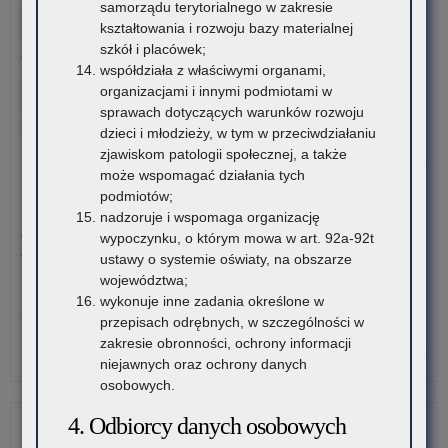
samorządu terytorialnego w zakresie
zna
w
publicznych liceach ogólnokształcących, technikach,
kształtowania i rozwoju bazy materialnej
się
kla
branżowych szkołach I stopnia, szkołach policealnych,
szkół i placówek;
na
szk
branżowych szkołach II stopnia, publicznych szkołach
współdziała z właściwymi organami,
ter
po
podstawowych dla dorosłych – postępowanie rekrutacyjne na
organizacjami i innymi podmiotami w
wo
rok szkolny 2026/2027 oraz po przeprowadzeniu postępowania
sprawach dotyczących warunków rozwoju
mał
rekrutacyjnego uzupełniającego na rok szkolny 2026/2027
dzieci i młodzieży, w tym w przeciwdziałaniu
zjawiskom patologii społecznej, a także
o:
Czytaj więcej
może wspomagać działania tych
Pil
podmiotów;
i
3 sierpnia 2026
nadzoruje i wspomaga organizację
rea
Ogólnopolski Konkurs Filmowy „Wieś mnie kręci, ja kręcę
wypoczynku, o którym mowa w art. 92a-92t
pr
wieś”
ustawy o systemie oświaty, na obszarze
w
województwa;
kla
Stowarzyszenie „Kulturalne Ponidzie” w Chrobrzu zaprasza do
wykonuje inne zadania określone w
szk
udziału w Ogólnopolskim…
przepisach odrębnych, w szczególności w
po
zakresie obronności, ochrony informacji
o:
Czytaj więcej
niejawnych oraz ochrony danych
Pil
osobowych.
i
rea
4. Odbiorcy danych osobowych
pr