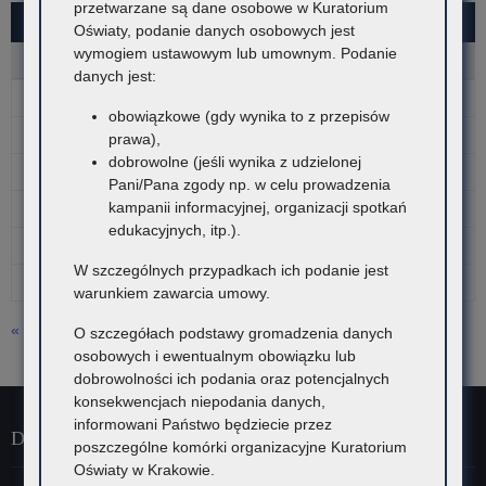
przetwarzane są dane osobowe w Kuratorium
SIERPIEŃ 2026
Oświaty, podanie danych osobowych jest
wymogiem ustawowym lub umownym. Podanie
P
W
Ś
C
P
S
N
danych jest:
1
2
obowiązkowe (gdy wynika to z przepisów
3
4
5
6
7
8
9
prawa),
dobrowolne (jeśli wynika z udzielonej
10
11
12
13
14
15
16
Pani/Pana zgody np. w celu prowadzenia
kampanii informacyjnej, organizacji spotkań
17
18
19
20
21
22
23
edukacyjnych, itp.).
24
25
26
27
28
29
30
W szczególnych przypadkach ich podanie jest
31
warunkiem zawarcia umowy.
« lip
O szczegółach podstawy gromadzenia danych
osobowych i ewentualnym obowiązku lub
dobrowolności ich podania oraz potencjalnych
konsekwencjach niepodania danych,
informowani Państwo będziecie przez
Dane kontaktowe
poszczególne komórki organizacyjne Kuratorium
Oświaty w Krakowie.