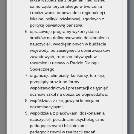
pod
Pil
samorządu terytorialnego w tworzeniu
mat
i
i realizowaniu odpowiednio regionalnej i
6 sierpnia 2026
edu
rea
lokalnej polityki oświatowej, zgodnych z
Konkurs stypendialny dla romskich uczniów szkół
i
pr
polityką oświatową państwa;
ponadpodstawowych oraz studentów romskich
mat
w
opracowuje programy wykorzystania
ćwi
kla
środków na dofinansowanie doskonalenia
Związek Romów Polskich ogłasza konkurs stypendialny dla
(w
szk
nauczycieli, wyodrębnionych w budżecie
romskich uczniów szkół…
szk
po
wojewody, po zasięgnięciu opinii związków
o:
Czytaj więcej
zawodowych, reprezentatywnych w
Ko
rozumieniu ustawy o Radzie Dialogu
sty
Społecznego;
6 sierpnia 2026
dla
organizuje olimpiady, konkursy, turnieje,
VI edycja Ogólnopolskiej Olimpiady Wiedzy o
rom
przeglądy oraz inne formy
Procesie Inwestycyjno-Budowlanym
ucz
współzawodnictwa i prezentacji osiągnięć
szk
uczniów szkół na obszarze województwa;
Komitet Główny Ogólnopolskiej Olimpiady Wiedzy
po
współdziała z okręgowymi komisjami
o Procesie Inwestycyjno-Budowlanym przekazuje
ora
egzaminacyjnymi;
harmonogram…
stu
współdziała z placówkami doskonalenia
rom
o:
nauczycieli, poradniami psychologiczno-
Czytaj więcej
VI
pedagogicznymi i bibliotekami
edy
pedagogicznymi w realizacji zadań
5 sierpnia 2026