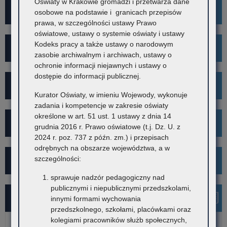
Oświaty w Krakowie gromadzi i przetwarza dane
Wykaz szkół i placówek
osobowe na podstawie i granicach przepisów
prawa, w szczególności ustawy Prawo
oświatowe, ustawy o systemie oświaty i ustawy
Kodeks pracy a także ustawy o narodowym
Rekrutacja
zasobie archiwalnym i archiwach, ustawy o
ochronie informacji niejawnych i ustawy o
dostępie do informacji publicznej.
Mediacje
Kurator Oświaty, w imieniu Wojewody, wykonuje
zadania i kompetencje w zakresie oświaty
określone w art. 51 ust. 1 ustawy z dnia 14
Projekt Kibicuj z Klasą
grudnia 2016 r. Prawo oświatowe (t.j. Dz. U. z
2024 r. poz. 737 z późn. zm.) i przepisach
odrębnych na obszarze województwa, a w
szczególności:
Kampania społeczna "Ustal z Babcią Hasło"
sprawuje nadzór pedagogiczny nad
publicznymi i niepublicznymi przedszkolami,
Najnowsze informacje
innymi formami wychowania
przedszkolnego, szkołami, placówkami oraz
kolegiami pracowników służb społecznych,