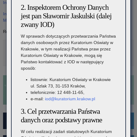
Informacje na stronie Małopolskiej Policji
2. Inspektorem Ochrony Danych
Informacje na stronie Zespołu Szkół Ogólnokształcących
jest pan Sławomir Jaskulski (dalej
Mistrzostwa Sportowego w Krakowie
zwany IOD)
Realizacja w szkołach od 1 września 2026 r.
W sprawach dotyczących przetwarzania Państwa
danych osobowych przez Kuratorium Oświaty w
Krakowie, w tym realizacji Państwa praw przez
Rozwiń
Metryka
Kuratorium Oświaty w Krakowie, mogą się
Państwo kontaktować z IOD w następujący
sposób:
listownie: Kuratorium Oświaty w Krakowie
ul. Szlak 73, 31-153 Kraków,
telefonicznie: 12 448-11-65,
e-mail:
iod@kuratorium.krakow.pl
3. Cel przetwarzania Państwa
danych oraz podstawy prawne
For Foreigners
W celu realizacji zadań statutowych Kuratorium