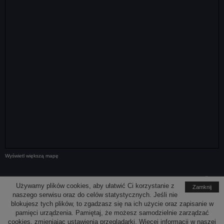
Wyświetl większą mapę
Media społecznościowe
Używamy plików cookies, aby ułatwić Ci korzystanie z
Zamknij
naszego serwisu oraz do celów statystycznych. Jeśli nie
blokujesz tych plików, to zgadzasz się na ich użycie oraz zapisanie w
pamięci urządzenia. Pamiętaj, że możesz samodzielnie zarządzać
cookies, zmieniając ustawienia przeglądarki. Więcej informacji w naszej