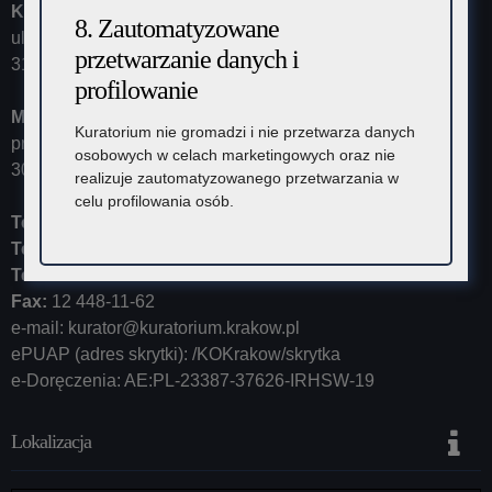
Kuratorium Oświaty w Krakowie
8. Zautomatyzowane
ul. Szlak 73
przetwarzanie danych i
31-153 Kraków
profilowanie
Małopolski Kurator Oświaty
Kuratorium nie gromadzi i nie przetwarza danych
przyjmuje ul. Kazimierza Morawskiego 5,
osobowych w celach marketingowych oraz nie
30-102 Kraków
realizuje zautomatyzowanego przetwarzania w
celu profilowania osób.
Tel:
12 448-11-10
Tel:
12 448-11-15
Tel:
12 448-11-20
Fax:
12 448-11-62
e-mail:
kurator@kuratorium.krakow.pl
ePUAP (adres skrytki): /KOKrakow/skrytka
e-Doręczenia: AE:PL-23387-37626-IRHSW-19
Lokalizacja