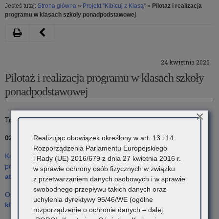
Jesteś tutaj:
Strona główna
»
Projekt "Kibicuj z Klasą"
»
Pilotaż i realizacja
programu w klasach szkoły ponadpodstawowej
Drukuj
Następny
artykuł
24 kwietnia 2026
Pilotaż
Pilotaż i realizacja programu w klasach szkoły
i
ponadpodstawowej
realizacja
×
programu
Trwa pilotaż projektu w wybranych szkołach.
w
Realizując obowiązek określony w art. 13 i 14
02.06.2026
klasach
Rozporządzenia Parlamentu Europejskiego
Konferencja prasowa nt. realizacji unikatowego w skali kraju
i Rady (UE) 2016/679 z dnia 27 kwietnia 2016 r.
VII
projektu edukacyjno – profilaktycznego
„Razem tworzymy
w sprawie ochrony osób fizycznych w związku
atmosferę – Kibicuj z klasą”
– Małopolska Policja
z przetwarzaniem danych osobowych i w sprawie
–
swobodnego przepływu takich danych oraz
Osiem małopolskich klubów dołączyło do projektu
„Kibicuj z
VIII
uchylenia dyrektywy 95/46/WE (ogólne
klasą”
– Małopolski Związek Piłki Nożnej
rozporządzenie o ochronie danych – dalej
szkoły