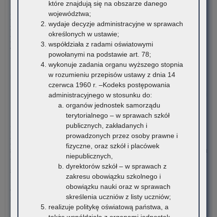
które znajdują się na obszarze danego
7 sierpnia 2026
województwa;
Dane ostateczne – Rządowy program pomocy uczniom
wydaje decyzje administracyjne w sprawach
niepełnosprawnym w formie dofinansowania zakupu
określonych w ustawie;
podręczników, materiałów edukacyjnych i materiałów
współdziała z radami oświatowymi
ćwiczeniowych (wyprawka szkolna)
powołanymi na podstawie art. 78;
wykonuje zadania organu wyższego stopnia
W związku z harmonogramem realizacji Rządowego programu
w rozumieniu przepisów ustawy z dnia 14
pomocy uczniom niepełnosprawnym…
czerwca 1960 r. –Kodeks postępowania
o:
Czytaj więcej
administracyjnego w stosunku do:
Da
organów jednostek samorządu
ost
terytorialnego – w sprawach szkół
7 sierpnia 2026
–
publicznych, zakładanych i
Informacja o liczbie wolnych miejsc na semestr pierwszy klas I
Rz
prowadzonych przez osoby prawne i
publicznych szkół policealnych, branżowych szkół II stopnia i
pr
fizyczne, oraz szkół i placówek
szkół dla dorosłych (publicznych liceów ogólnokształcących) na
po
niepublicznych,
terenie województwa małopolskiego – rekrutacja na rok
uc
dyrektorów szkół – w sprawach z
szkolny 2026/2027
ni
zakresu obowiązku szkolnego i
w
obowiązku nauki oraz w sprawach
Załączniki Informacja o liczbie wolnych miejsc na semestr
for
skreślenia uczniów z listy uczniów;
pierwszy klas…
dof
realizuje politykę oświatową państwa, a
za
o:
Czytaj więcej
także współdziała z organami jednostek