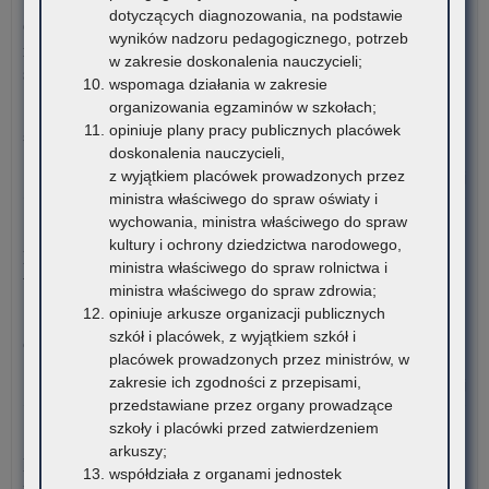
Ogó
dotyczących diagnozowania, na podstawie
Ogłoszenie o naborze kandydatów na stanowisko doradcy
Oli
wyników nadzoru pedagogicznego, potrzeb
metodycznego dla nauczycieli szkół i placówek znajdujących
Wi
w zakresie doskonalenia nauczycieli;
się na terenie województwa małopolskiego
o
wspomaga działania w zakresie
Pro
organizowania egzaminów w szkołach;
Kuratorium Oświaty w Krakowie ogłasza nabór kandydatów na
Inw
opiniuje plany pracy publicznych placówek
stanowisko doradców…
Bu
doskonalenia nauczycieli,
z wyjątkiem placówek prowadzonych przez
o:
Czytaj więcej
ministra właściwego do spraw oświaty i
Ogł
wychowania, ministra właściwego do spraw
o
5 sierpnia 2026
kultury i ochrony dziedzictwa narodowego,
na
Materiały dotyczące nowych podstaw programowych
ministra właściwego do spraw rolnictwa i
ka
wprowadzanych w związku z Reformą Kompas Jutra
ministra właściwego do spraw zdrowia;
na
opiniuje arkusze organizacji publicznych
sta
Instytut Badań Edukacyjnych-Państwowy Instytut Badawczy
szkół i placówek, z wyjątkiem szkół i
dor
oraz Ośrodek Rozwoju Edukacji zapraszają…
placówek prowadzonych przez ministrów, w
me
zakresie ich zgodności z przepisami,
dla
o:
Czytaj więcej
przedstawiane przez organy prowadzące
nau
Pil
szkoły i placówki przed zatwierdzeniem
szk
i
4 sierpnia 2026
arkuszy;
i
rea
Komunikat Małopolskiego Kuratora Oświaty w sprawie
współdziała z organami jednostek
pl
pr
przekazywania informacji o liczbie wolnych miejsc w