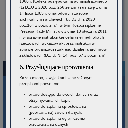
1960 r. Kodeks postępowania administracyjnego
(t.j Dz.U z 2020 poz. 256 ze zm.) i ustawę z dnia
14 lipca 1983 r. o narodowym zasobie
archiwalnym i archiwach (t.j. Dz.U. z 2020
poz.164 z póżn. zm.), w tym Rozporządzenie
Prezesa Rady Ministrów z dnia 18 stycznia 2011
r. w sprawie instrukcji kancelaryjnej, jednolitych
rzeczowych wykazów akt oraz instrukcji w
sprawie organizacji i zakresu działania archiwów
zakładowych (Dz. U. Nr 14, poz. 67 z późn. zm).
6. Przysługujące uprawnienia
Bezpłatne numery pomocowe
Każda osoba, z wyjątkami zastrzeżonymi
przepisami prawa, ma:
prawo dostępu do swoich danych oraz
otrzymywania ich kopii,
prawo do żądania sprostowania
(poprawiania) swoich danych,
prawo do żądania ograniczenia
przetwarzania danych,