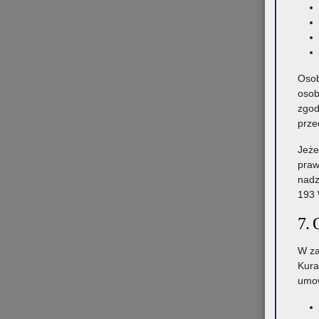
Osob
osob
zgod
prze
Jeże
praw
nadz
193 
7. 
W za
Kura
umow