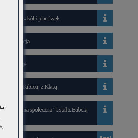
Wykaz szkół i placówek
Rekrutacja
Mediacje
Projekt Kibicuj z Klasą
zi i
Kampania społeczna "Ustal z Babcią
Hasło"
y
h,