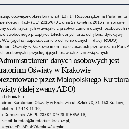
izując obowiązek określony w art. 13 i 14 Rozporządzenia Parlamentu
pejskiego i Rady (UE) 2016/679 z dnia 27 kwietnia 2016 r. w sprawie
ony osób fizycznych w związku z przetwarzaniem danych osobowych i
wie swobodnego przepływu takich danych oraz uchylenia dyrektywy
6/WE (ogólne rozporządzenie o ochronie danych – dalej RODO),
torium Oświaty w Krakowie informuje o zasadach przetwarzania Pani/
ch osobowych i przysługujących prawach z tym związanych:
 Administratorem danych osobowych jest
owie
Organy prowadzące
Wsparcie Edukacji
Pozostałe sprawy
ratorium Oświaty w Krakowie
prezentowane przez Małopolskiego Kuratora
wiaty (dalej zwany ADO)
o Kuratora Oświaty
»
Regionalne Forum Edukacyjne 2025
 do kontaktu:
24 października 2025
adres: Kuratorium Oświaty w Krakowie ul. Szlak 73, 31-153 Kraków,
telefon: 12 448-11-10,
e-Doręczenia: AE:PL-23387-37626-IRHSW-19,
e-mail: kurator@kuratorium.krakow.pl,
skrytka ePUAP: /KOKrakow/skrytka