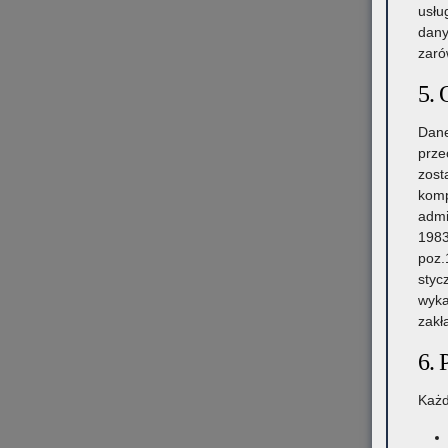
usłu
dany
zaró
5. 
Dane
prze
zost
komp
admi
1983
poz.
styc
wyka
zakł
6. 
Każd