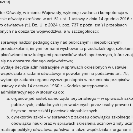
icznej.
y omówił zmiany przepisów prawa w zakresie oświaty
o budowaniu kultury szacunku i dialogu na podstawie
tor Oświaty, w imieniu Wojewody, wykonuje zadania i kompetencje w
zakresie systemu koordynacji działań na rzecz uczenia się
esie oświaty określone w art. 51 ust. 1 ustawy z dnia 14 grudnia 2016 r.
o oświatowe (t.j. Dz. U. z 2024 r. poz. 737 z późn. zm.) i przepisach
bnych na obszarze województwa, a w szczególności:
sprawuje nadzór pedagogiczny nad publicznymi i niepublicznymi
przedszkolami, innymi formami wychowania przedszkolnego, szkołami
placówkami oraz kolegiami pracowników służb społecznych, które znaj
się na obszarze danego województwa;
wydaje decyzje administracyjne w sprawach określonych w ustawie;
współdziała z radami oświatowymi powołanymi na podstawie art. 78;
wykonuje zadania organu wyższego stopnia w rozumieniu przepisów
ustawy z dnia 14 czerwca 1960 r. –Kodeks postępowania
administracyjnego w stosunku do:
organów jednostek samorządu terytorialnego – w sprawach szkó
publicznych, zakładanych i prowadzonych przez osoby prawne i
fizyczne, oraz szkół i placówek niepublicznych,
dyrektorów szkół – w sprawach z zakresu obowiązku szkolnego i
obowiązku nauki oraz w sprawach skreślenia uczniów z listy ucz
realizuje politykę oświatową państwa, a także współdziała z organami