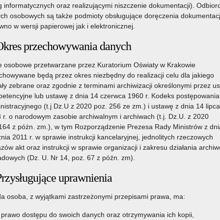
g informatycznych oraz realizującymi niszczenie dokumentacji). Odbior
ch osobowych są także podmioty obsługujące doręczenia dokumentacj
wno w wersji papierowej jak i elektronicznej.
Okres przechowywania danych
 osobowe przetwarzane przez Kuratorium Oświaty w Krakowie
chowywane będą przez okres niezbędny do realizacji celu dla jakiego
ały zebrane oraz zgodnie z terminami archiwizacji określonymi przez u
etencyjne lub ustawę z dnia 14 czerwca 1960 r. Kodeks postępowania
nistracyjnego (t.j Dz.U z 2020 poz. 256 ze zm.) i ustawę z dnia 14 lipca
 r. o narodowym zasobie archiwalnym i archiwach (t.j. Dz.U. z 2020
164 z póżn. zm.), w tym Rozporządzenie Prezesa Rady Ministrów z dni
znia 2011 r. w sprawie instrukcji kancelaryjnej, jednolitych rzeczowych
zów akt oraz instrukcji w sprawie organizacji i zakresu działania archi
adowych (Dz. U. Nr 14, poz. 67 z późn. zm).
Przysługujące uprawnienia
a osoba, z wyjątkami zastrzeżonymi przepisami prawa, ma:
prawo dostępu do swoich danych oraz otrzymywania ich kopii,