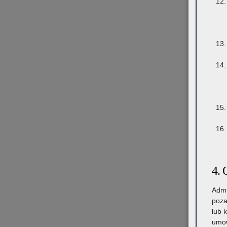
4. 
Admi
poza
lub 
umow