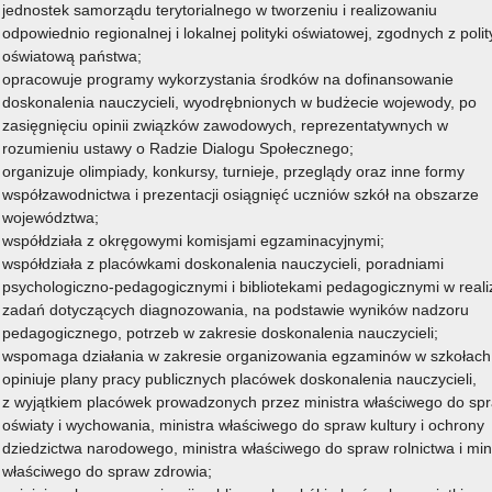
jednostek samorządu terytorialnego w tworzeniu i realizowaniu
odpowiednio regionalnej i lokalnej polityki oświatowej, zgodnych z poli
oświatową państwa;
opracowuje programy wykorzystania środków na dofinansowanie
doskonalenia nauczycieli, wyodrębnionych w budżecie wojewody, po
zasięgnięciu opinii związków zawodowych, reprezentatywnych w
rozumieniu ustawy o Radzie Dialogu Społecznego;
organizuje olimpiady, konkursy, turnieje, przeglądy oraz inne formy
współzawodnictwa i prezentacji osiągnięć uczniów szkół na obszarze
województwa;
współdziała z okręgowymi komisjami egzaminacyjnymi;
współdziała z placówkami doskonalenia nauczycieli, poradniami
psychologiczno-pedagogicznymi i bibliotekami pedagogicznymi w realiz
zadań dotyczących diagnozowania, na podstawie wyników nadzoru
pedagogicznego, potrzeb w zakresie doskonalenia nauczycieli;
wspomaga działania w zakresie organizowania egzaminów w szkołach
opiniuje plany pracy publicznych placówek doskonalenia nauczycieli,
z wyjątkiem placówek prowadzonych przez ministra właściwego do sp
oświaty i wychowania, ministra właściwego do spraw kultury i ochrony
dziedzictwa narodowego, ministra właściwego do spraw rolnictwa i min
właściwego do spraw zdrowia;