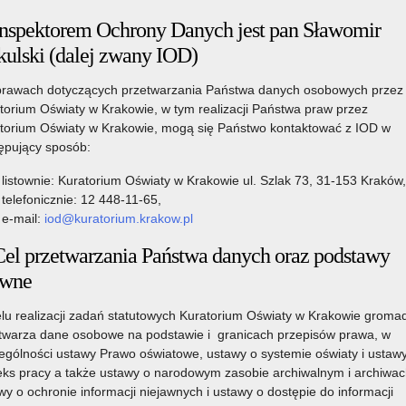
 Cogiteon odbyło się spotkanie w ramach Regionalnego Forum
Inspektorem Ochrony Danych jest pan Sławomir
kulski (dalej zwany IOD)
erstwie Edukacji – Katarzyna Lubnauer, dyrektorka Biura Ministra
rawach dotyczących przetwarzania Państwa danych osobowych przez
k-Lipiec, kierownictwo Kuratorium Oświaty w składzie:
torium Oświaty w Krakowie, w tym realizacji Państwa praw przez
polski Wicekurator Oświaty – Artur Pasek, II Małopolska
torium Oświaty w Krakowie, mogą się Państwo kontaktować z IOD w
ewoda małopolska Elżbieta Achinger oraz dyrektor Departamentu
ępujący sposób:
listownie: Kuratorium Oświaty w Krakowie ul. Szlak 73, 31-153 Kraków,
acji Katarzyna Lubnauer mówiła m.in. o „Reformie 26. Kompas
telefonicznie: 12 448-11-65,
 jest nowa reforma, zaznaczając, że ma ona za zadanie m.in.
e-mail:
iod@kuratorium.krakow.pl
znaczyła także, że reforma nie zmieni struktur Szkoły.
koła musi uczyć wiedzy głębokiej, praktycznego
Cel przetwarzania Państwa danych oraz podstawy
e kompetencji miękkich, które są niezwykle ważne w dzisiejszym
awne
go eksperta ds. kontaktów z interesariuszami z Instytutu
lu realizacji zadań statutowych Kuratorium Oświaty w Krakowie gromad
. Tematem jego rozważań były kompetencje i wyzwania w
twarza dane osobowe na podstawie i granicach przepisów prawa, w
.in. to, że zmieniający się świat, który zmierza w stronę
ególności ustawy Prawo oświatowe, ustawy o systemie oświaty i ustaw
zeństwem, a co za tym idzie – także Szkołami – nowe wyzwania,
ks pracy a także ustawy o narodowym zasobie archiwalnym i archiwac
wy o ochronie informacji niejawnych i ustawy o dostępie do informacji