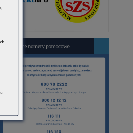
h,
ach
Bezpłatne numery pomocowe
lu