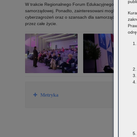
publ
W trakcie Regionalnego Forum Edukacyjnego radca prawn
samorządowej. Ponadto, zainteresowani mogli posłuchać 
Kura
cyberzagrożeń oraz o szansach dla samorządów i szkół w 
zakr
przez całe życie.
Praw
odrę
Rozwiń
Metryka