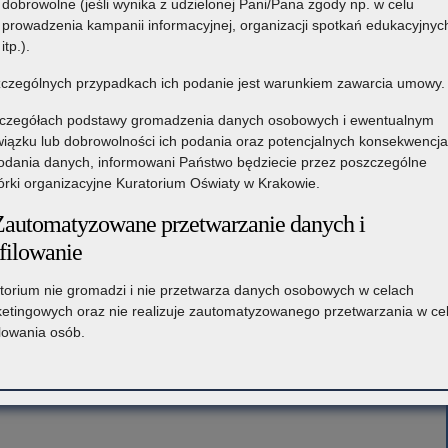
dobrowolne (jeśli wynika z udzielonej Pani/Pana zgody np. w celu
prowadzenia kampanii informacyjnej, organizacji spotkań edukacyjnyc
itp.).
czególnych przypadkach ich podanie jest warunkiem zawarcia umowy.
czegółach podstawy gromadzenia danych osobowych i ewentualnym
iązku lub dobrowolności ich podania oraz potencjalnych konsekwencj
odania danych, informowani Państwo będziecie przez poszczególne
rki organizacyjne Kuratorium Oświaty w Krakowie.
Zautomatyzowane przetwarzanie danych i
filowanie
torium nie gromadzi i nie przetwarza danych osobowych w celach
etingowych oraz nie realizuje zautomatyzowanego przetwarzania w ce
ilowania osób.