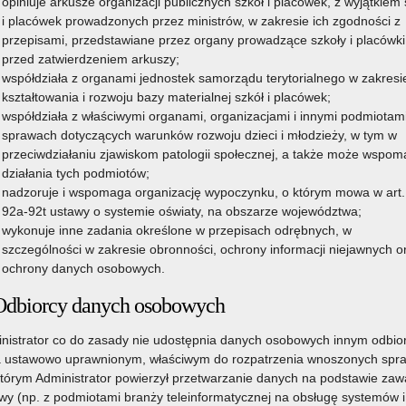
opiniuje arkusze organizacji publicznych szkół i placówek, z wyjątkiem 
i placówek prowadzonych przez ministrów, w zakresie ich zgodności z
przepisami, przedstawiane przez organy prowadzące szkoły i placówki
przed zatwierdzeniem arkuszy;
współdziała z organami jednostek samorządu terytorialnego w zakresi
kształtowania i rozwoju bazy materialnej szkół i placówek;
współdziała z właściwymi organami, organizacjami i innymi podmiotam
sprawach dotyczących warunków rozwoju dzieci i młodzieży, w tym w
przeciwdziałaniu zjawiskom patologii społecznej, a także może wspo
działania tych podmiotów;
nadzoruje i wspomaga organizację wypoczynku, o którym mowa w art.
92a-92t ustawy o systemie oświaty, na obszarze województwa;
wykonuje inne zadania określone w przepisach odrębnych, w
szczególności w zakresie obronności, ochrony informacji niejawnych o
ochrony danych osobowych.
Odbiorcy danych osobowych
nistrator co do zasady nie udostępnia danych osobowych innym odbi
 ustawowo uprawnionym, właściwym do rozpatrzenia wnoszonych spr
którym Administrator powierzył przetwarzanie danych na podstawie zawa
y (np. z podmiotami branży teleinformatycznej na obsługę systemów i