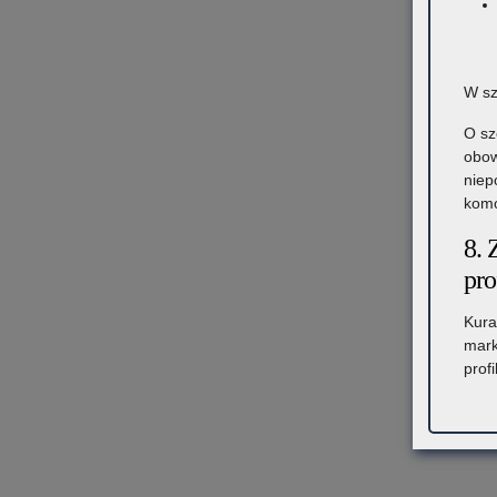
W sz
O sz
obow
niep
komó
8. 
pro
Kura
mark
prof