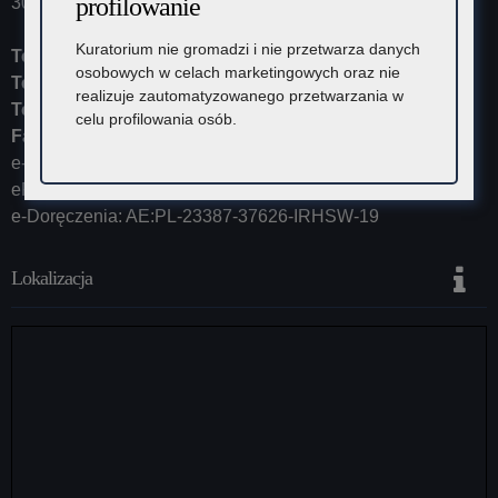
profilowanie
30-102 Kraków
Kuratorium nie gromadzi i nie przetwarza danych
Tel:
12 448-11-10
osobowych w celach marketingowych oraz nie
Tel:
12 448-11-15
realizuje zautomatyzowanego przetwarzania w
Tel:
12 448-11-20
celu profilowania osób.
Fax:
12 448-11-62
e-mail:
kurator@kuratorium.krakow.pl
ePUAP (adres skrytki): /KOKrakow/skrytka
e-Doręczenia: AE:PL-23387-37626-IRHSW-19
Lokalizacja