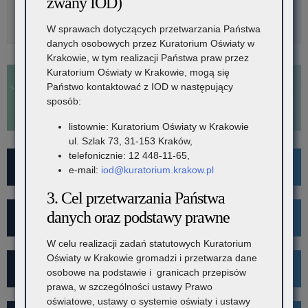
zwany IOD)
Rozwiń
Metryka
W sprawach dotyczących przetwarzania Państwa
danych osobowych przez Kuratorium Oświaty w
Krakowie, w tym realizacji Państwa praw przez
Kuratorium Oświaty w Krakowie, mogą się
Państwo kontaktować z IOD w następujący
sposób:
listownie: Kuratorium Oświaty w Krakowie
ul. Szlak 73, 31-153 Kraków,
telefonicznie: 12 448-11-65,
For Foreigners
e-mail:
iod@kuratorium.krakow.pl
3. Cel przetwarzania Państwa
danych oraz podstawy prawne
Wykaz szkół i placówek
W celu realizacji zadań statutowych Kuratorium
Oświaty w Krakowie gromadzi i przetwarza dane
Rekrutacja
osobowe na podstawie i granicach przepisów
prawa, w szczególności ustawy Prawo
oświatowe, ustawy o systemie oświaty i ustawy