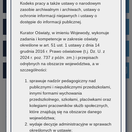
Kodeks pracy a także ustawy o narodowym
Mediacje
zasobie archiwalnym i archiwach, ustawy o
ochronie informacji niejawnych i ustawy o
dostępie do informacji publicznej.
Projekt Kibicuj z Klasą
Kurator Oświaty, w imieniu Wojewody, wykonuje
zadania i kompetencje w zakresie oświaty
określone w art. 51 ust. 1 ustawy z dnia 14
Kampania społeczna "Ustal z Babcią Hasło"
grudnia 2016 r. Prawo oświatowe (t.j. Dz. U. z
2024 r. poz. 737 z późn. zm.) i przepisach
odrębnych na obszarze województwa, a w
Najnowsze informacje
szczególności:
sprawuje nadzór pedagogiczny nad
publicznymi i niepublicznymi przedszkolami,
7 sierpnia 2026
innymi formami wychowania
Dane ostateczne – Rządowy program pomocy uczniom
przedszkolnego, szkołami, placówkami oraz
niepełnosprawnym w formie dofinansowania zakupu
kolegiami pracowników służb społecznych,
podręczników, materiałów edukacyjnych i materiałów
które znajdują się na obszarze danego
ćwiczeniowych (wyprawka szkolna)
województwa;
wydaje decyzje administracyjne w sprawach
W związku z harmonogramem realizacji Rządowego programu
określonych w ustawie;