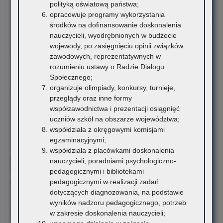
polityką oświatową państwa;
szk
opracowuje programy wykorzystania
o:
Czytaj więcej
środków na dofinansowanie doskonalenia
Ko
nauczycieli, wyodrębnionych w budżecie
sty
6 sierpnia 2026
wojewody, po zasięgnięciu opinii związków
dla
VI edycja Ogólnopolskiej Olimpiady Wiedzy o
zawodowych, reprezentatywnych w
rom
Procesie Inwestycyjno-Budowlanym
rozumieniu ustawy o Radzie Dialogu
ucz
Społecznego;
szk
Komitet Główny Ogólnopolskiej Olimpiady Wiedzy
organizuje olimpiady, konkursy, turnieje,
po
o Procesie Inwestycyjno-Budowlanym przekazuje
przeglądy oraz inne formy
ora
harmonogram…
współzawodnictwa i prezentacji osiągnięć
stu
uczniów szkół na obszarze województwa;
rom
o:
Czytaj więcej
współdziała z okręgowymi komisjami
VI
egzaminacyjnymi;
edy
5 sierpnia 2026
współdziała z placówkami doskonalenia
Ogó
Ogłoszenie o naborze kandydatów na stanowisko doradcy
nauczycieli, poradniami psychologiczno-
Oli
metodycznego dla nauczycieli szkół i placówek znajdujących
pedagogicznymi i bibliotekami
Wi
się na terenie województwa małopolskiego
pedagogicznymi w realizacji zadań
o
dotyczących diagnozowania, na podstawie
Pro
Kuratorium Oświaty w Krakowie ogłasza nabór kandydatów na
wyników nadzoru pedagogicznego, potrzeb
Inw
stanowisko doradców…
w zakresie doskonalenia nauczycieli;
Bu