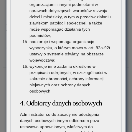
o:
Czytaj więcej
organizacjami i innymi podmiotami w
Sce
sprawach dotyczących warunków rozwoju
op
3 sierpnia 2026
dzieci i młodzieży, w tym w przeciwdziałaniu
po
zjawiskom patologii społecznej, a także
Ogólnopolski Konkurs Filmowy „Wieś mnie kręci, ja kręcę
Kla
może wspomagać działania tych
wieś”
Pau
podmiotów;
Na
nadzoruje i wspomaga organizację
Stowarzyszenie „Kulturalne Ponidzie” w Chrobrzu zaprasza do
Ska
wypoczynku, o którym mowa w art. 92a-92t
udziału w Ogólnopolskim…
ustawy o systemie oświaty, na obszarze
o:
Czytaj więcej
województwa;
Sce
wykonuje inne zadania określone w
op
przepisach odrębnych, w szczególności w
po
zakresie obronności, ochrony informacji
Kla
niejawnych oraz ochrony danych
Pau
osobowych.
Na
4. Odbiorcy danych osobowych
Ska
Administrator co do zasady nie udostępnia
danych osobowych innym odbiorcom poza
ustawowo uprawnionym, właściwym do