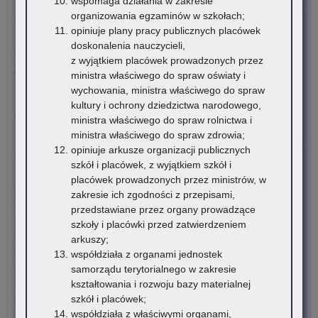
wspomaga działania w zakresie
o:
Czytaj więcej
organizowania egzaminów w szkołach;
Ogł
opiniuje plany pracy publicznych placówek
o
5 sierpnia 2026
doskonalenia nauczycieli,
na
Materiały dotyczące nowych podstaw programowych
z wyjątkiem placówek prowadzonych przez
ka
wprowadzanych w związku z Reformą Kompas Jutra
ministra właściwego do spraw oświaty i
na
wychowania, ministra właściwego do spraw
sta
Instytut Badań Edukacyjnych-Państwowy Instytut Badawczy
kultury i ochrony dziedzictwa narodowego,
dor
oraz Ośrodek Rozwoju Edukacji zapraszają…
ministra właściwego do spraw rolnictwa i
me
ministra właściwego do spraw zdrowia;
dla
o:
Czytaj więcej
opiniuje arkusze organizacji publicznych
nau
Sce
szkół i placówek, z wyjątkiem szkół i
szk
op
4 sierpnia 2026
placówek prowadzonych przez ministrów, w
i
po
Komunikat Małopolskiego Kuratora Oświaty w sprawie
zakresie ich zgodności z przepisami,
pl
Kla
przekazywania informacji o liczbie wolnych miejsc w
przedstawiane przez organy prowadzące
zna
Pau
publicznych liceach ogólnokształcących, technikach,
szkoły i placówki przed zatwierdzeniem
się
Na
branżowych szkołach I stopnia, szkołach policealnych,
arkuszy;
na
Ska
branżowych szkołach II stopnia, publicznych szkołach
współdziała z organami jednostek
ter
podstawowych dla dorosłych – postępowanie rekrutacyjne na
samorządu terytorialnego w zakresie
wo
rok szkolny 2026/2027 oraz po przeprowadzeniu postępowania
kształtowania i rozwoju bazy materialnej
mał
rekrutacyjnego uzupełniającego na rok szkolny 2026/2027
szkół i placówek;
współdziała z właściwymi organami,