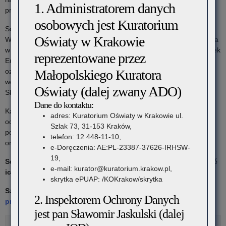
dla
na
1. Administratorem danych
przygody na Szlaku Paulinów, którego Skałka jest częścią.
szkół
Orawie”
osobowych jest Kuratorium
Scenariusze powstały w ramach realizacji zadania publicznego
Oświaty w Krakowie
–
Województwa Małopolskiego w dziedzinie turystyki i krajoznawstwa
w 2022 r. pn. Małopolska Gościnna – II edycja – Małopolski odcinek
reprezentowane przez
bezpłatna
Europejskiego Szlaku Dziedzictwa Kulturowego Paulinów –
Małopolskiego Kuratora
oznakowanie, aktywizacja i promocja Szlaku pn. Opracowanie i
wystawa
wdrożenie scenariuszy oprowadzania po Klasztorze Paulinów Na
Oświaty (dalej zwany ADO)
on-
Skałce
Dane do kontaktu:
line
Każdy ze scenariuszy został przeznaczony dla innego rodzaju
adres: Kuratorium Oświaty w Krakowie ul.
odbiorców: turystów kulturowych, obcokrajowców, osób chcących
poświęcona
Szlak 73, 31-153 Kraków,
poznać miejsce z perspektywy jego mieszkańców – zakonników
telefon: 12 448-11-10,
oraz
grup szkolnych
.
e-Doręczenia: AE:PL-23387-37626-IRHSW-
19,
Scenariusze dostępne są bezpłatnie – wystarczy zgłosić chęć
e-mail: kurator@kuratorium.krakow.pl,
ich uzyskania.
skrytka ePUAP: /KOKrakow/skrytka
Szczegóły na stronie:
https://skalka.paulini.pl/dla-
2. Inspektorem Ochrony Danych
przewodnikow/
jest pan Sławomir Jaskulski (dalej