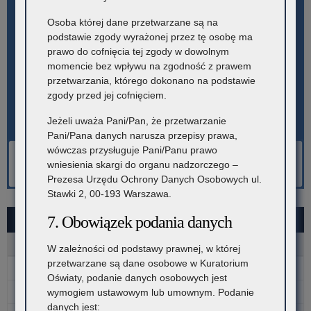
Osoba której dane przetwarzane są na
podstawie zgody wyrażonej przez tę osobę ma
prawo do cofnięcia tej zgody w dowolnym
momencie bez wpływu na zgodność z prawem
przetwarzania, którego dokonano na podstawie
zgody przed jej cofnięciem.
Jeżeli uważa Pani/Pan, że przetwarzanie
Pani/Pana danych narusza przepisy prawa,
wówczas przysługuje Pani/Panu prawo
wniesienia skargi do organu nadzorczego –
Prezesa Urzędu Ochrony Danych Osobowych ul.
Stawki 2, 00-193 Warszawa.
7. Obowiązek podania danych
SIERPIEŃ 2026
P
W
Ś
C
P
S
N
W zależności od podstawy prawnej, w której
przetwarzane są dane osobowe w Kuratorium
1
2
Oświaty, podanie danych osobowych jest
3
4
5
6
7
8
9
wymogiem ustawowym lub umownym. Podanie
danych jest: