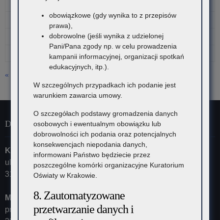
10
11
12
13
14
15
16
obowiązkowe (gdy wynika to z przepisów
17
18
19
20
21
22
23
prawa),
dobrowolne (jeśli wynika z udzielonej
24
25
26
27
28
29
30
Pani/Pana zgody np. w celu prowadzenia
31
kampanii informacyjnej, organizacji spotkań
edukacyjnych, itp.).
« lip
W szczególnych przypadkach ich podanie jest
warunkiem zawarcia umowy.
O szczegółach podstawy gromadzenia danych
Dane kontaktowe
osobowych i ewentualnym obowiązku lub
dobrowolności ich podania oraz potencjalnych
konsekwencjach niepodania danych,
Kuratorium Oświaty w Krakowie
informowani Państwo będziecie przez
ul. Szlak 73
poszczególne komórki organizacyjne Kuratorium
31-153 Kraków
Oświaty w Krakowie.
8. Zautomatyzowane
Małopolski Kurator Oświaty
przetwarzanie danych i
przyjmuje ul. Kazimierza Morawskiego 5,