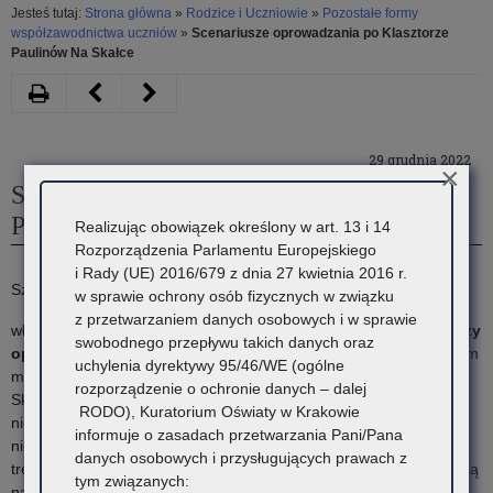
Jesteś tutaj:
Strona główna
»
Rodzice i Uczniowie
»
Pozostałe formy
współzawodnictwa uczniów
»
Scenariusze oprowadzania po Klasztorze
Paulinów Na Skałce
Drukuj
Następny
Poprzedni
artykuł
artykuł
29 grudnia 2022
„Literatura
,,Inwentaryzacja
×
Scenariusze oprowadzania po Klasztorze
i
i
Paulinów Na Skałce
Realizując obowiązek określony w art. 13 i 14
pamięć”
dokumentacja
Rozporządzenia Parlamentu Europejskiego
i Rady (UE) 2016/679 z dnia 27 kwietnia 2016 r.
i
fotograficzna
Szanowni Państwo,
w sprawie ochrony osób fizycznych w związku
Teki
przydrożnych
z przetwarzaniem danych osobowych i w sprawie
właśnie zakończono kilkumiesięczny projekt tworzenia
scenariuszy
swobodnego przepływu takich danych oraz
edukacyjne
kapliczek,
oprowadzania po Klasztorze Paulinów Na Skałce
– zabytkowym
uchylenia dyrektywy 95/46/WE (ogólne
miejscu, w którym przeplatają się duchowość i historia Polaków.
rozporządzenie o ochronie danych – dalej
IPN
krzyży
Skałka to skarb polskiego dziedzictwa, jej znaczenie jest
RODO), Kuratorium Oświaty w Krakowie
niepodważalne. Jednak wielokrotnie pojawiało się pytanie – jak o
dostępne
i
informuje o zasadach przetwarzania Pani/Pana
niej opowiadać, by w przystępny sposób przekazać bogactwo
danych osobowych i przysługujących prawach z
nieodpłatnie
dzwonnic
treści, które w sobie skrywa? Powstałe scenariusze są odpowiedzią
tym związanych:
na tę potrzebę i jednoczesnym zaproszeniem do rozpoczęcia