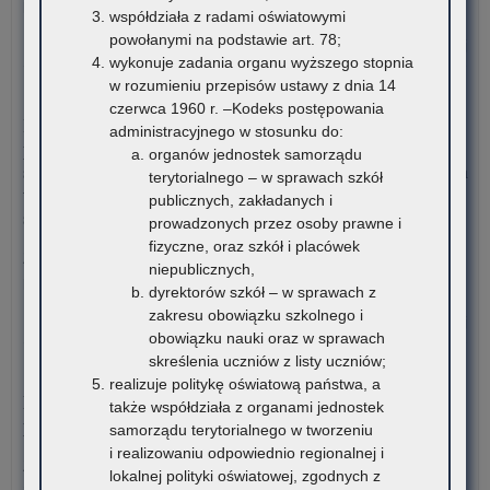
pomocy uczniom niepełnosprawnym…
współdziała z radami oświatowymi
powołanymi na podstawie art. 78;
o:
Czytaj więcej
wykonuje zadania organu wyższego stopnia
Da
w rozumieniu przepisów ustawy z dnia 14
ost
7 sierpnia 2026
czerwca 1960 r. –Kodeks postępowania
–
Informacja o liczbie wolnych miejsc na semestr pierwszy klas I
administracyjnego w stosunku do:
Rz
publicznych szkół policealnych, branżowych szkół II stopnia i
organów jednostek samorządu
pr
szkół dla dorosłych (publicznych liceów ogólnokształcących) na
terytorialnego – w sprawach szkół
po
terenie województwa małopolskiego – rekrutacja na rok
publicznych, zakładanych i
uc
szkolny 2026/2027
prowadzonych przez osoby prawne i
ni
fizyczne, oraz szkół i placówek
w
Załączniki Informacja o liczbie wolnych miejsc na semestr
niepublicznych,
for
pierwszy klas…
dyrektorów szkół – w sprawach z
dof
zakresu obowiązku szkolnego i
za
o:
Czytaj więcej
obowiązku nauki oraz w sprawach
pod
Sce
skreślenia uczniów z listy uczniów;
mat
op
6 sierpnia 2026
realizuje politykę oświatową państwa, a
edu
po
Konkurs stypendialny dla romskich uczniów szkół
także współdziała z organami jednostek
i
Kla
ponadpodstawowych oraz studentów romskich
samorządu terytorialnego w tworzeniu
mat
Pau
i realizowaniu odpowiednio regionalnej i
ćwi
Na
Związek Romów Polskich ogłasza konkurs stypendialny dla
lokalnej polityki oświatowej, zgodnych z
(w
Ska
romskich uczniów szkół…