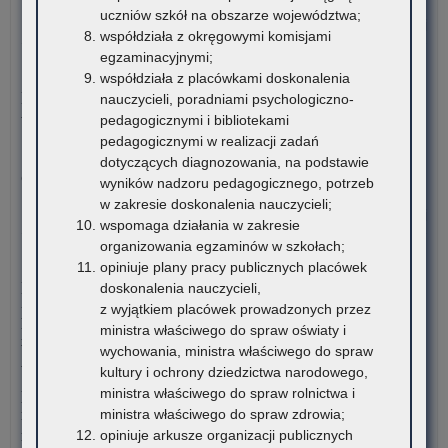
Bu
uczniów szkół na obszarze województwa;
o:
Czytaj więcej
współdziała z okręgowymi komisjami
Ogł
egzaminacyjnymi;
o
5 sierpnia 2026
współdziała z placówkami doskonalenia
na
Materiały dotyczące nowych podstaw programowych
nauczycieli, poradniami psychologiczno-
ka
wprowadzanych w związku z Reformą Kompas Jutra
pedagogicznymi i bibliotekami
na
pedagogicznymi w realizacji zadań
sta
Instytut Badań Edukacyjnych-Państwowy Instytut Badawczy
dotyczących diagnozowania, na podstawie
dor
oraz Ośrodek Rozwoju Edukacji zapraszają…
wyników nadzoru pedagogicznego, potrzeb
me
w zakresie doskonalenia nauczycieli;
dla
o:
Czytaj więcej
wspomaga działania w zakresie
nau
PIL
organizowania egzaminów w szkołach;
szk
Inf
4 sierpnia 2026
opiniuje plany pracy publicznych placówek
i
o
Komunikat Małopolskiego Kuratora Oświaty w sprawie
doskonalenia nauczycieli,
pl
wys
przekazywania informacji o liczbie wolnych miejsc w
z wyjątkiem placówek prowadzonych przez
zna
śr
publicznych liceach ogólnokształcących, technikach,
ministra właściwego do spraw oświaty i
się
fin
branżowych szkołach I stopnia, szkołach policealnych,
wychowania, ministra właściwego do spraw
na
nie
branżowych szkołach II stopnia, publicznych szkołach
kultury i ochrony dziedzictwa narodowego,
ter
na
podstawowych dla dorosłych – postępowanie rekrutacyjne na
ministra właściwego do spraw rolnictwa i
wo
wyp
rok szkolny 2026/2027 oraz po przeprowadzeniu postępowania
ministra właściwego do spraw zdrowia;
mał
dof
rekrutacyjnego uzupełniającego na rok szkolny 2026/2027
opiniuje arkusze organizacji publicznych
kos