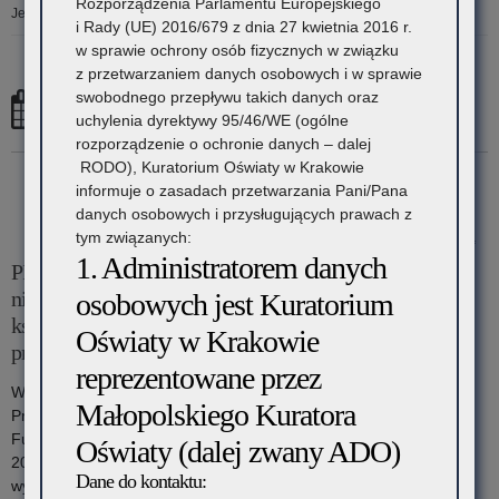
Rozporządzenia Parlamentu Europejskiego
Jesteś tutaj:
Strona główna
»
2024
»
październik
»
08
i Rady (UE) 2016/679 z dnia 27 kwietnia 2016 r.
w sprawie ochrony osób fizycznych w związku
z przetwarzaniem danych osobowych i w sprawie
swobodnego przepływu takich danych oraz
8 października, 2024
uchylenia dyrektywy 95/46/WE (ogólne
rozporządzenie o ochronie danych – dalej
RODO), Kuratorium Oświaty w Krakowie
informuje o zasadach przetwarzania Pani/Pana
danych osobowych i przysługujących prawach z
tym związanych:
8 października 2024
1. Administratorem danych
PILNE! Informacja o wysokości środków finansowych
niezbędnych na wypłatę dofinansowania kosztów
osobowych jest Kuratorium
kształcenia młodocianych pracowników przysługującego
Oświaty w Krakowie
pracodawcom w roku 2024
reprezentowane przez
W związku z koniecznością przekazania do Ministerstwa Rodziny,
Małopolskiego Kuratora
Pracy i Polityki Społecznej danych o oszczędnościach środków
Funduszu Pracy i przewidywanego zapotrzebowania do końca
Oświaty (dalej zwany ADO)
2024 r., Kuratorium Oświaty prosi o przekazanie informacji o
Dane do kontaktu:
wysokości środków niezbędnych na wypłatę dofinansowania