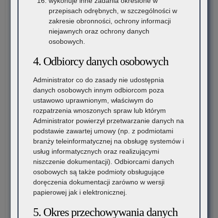
wykonuje inne zadania określone w
ksz
przepisach odrębnych, w szczególności w
mło
zakresie obronności, ochrony informacji
pr
niejawnych oraz ochrony danych
prz
osobowych.
pr
4. Odbiorcy danych osobowych
w
rok
Administrator co do zasady nie udostępnia
20
danych osobowych innym odbiorcom poza
ustawowo uprawnionym, właściwym do
rozpatrzenia wnoszonych spraw lub którym
Administrator powierzył przetwarzanie danych na
podstawie zawartej umowy (np. z podmiotami
branży teleinformatycznej na obsługę systemów i
usług informatycznych oraz realizującymi
niszczenie dokumentacji). Odbiorcami danych
osobowych są także podmioty obsługujące
doręczenia dokumentacji zarówno w wersji
papierowej jak i elektronicznej.
5. Okres przechowywania danych