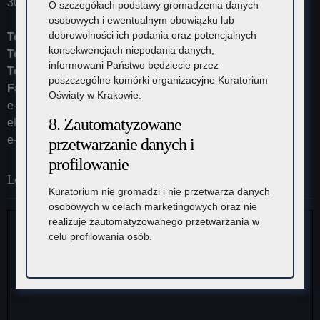
30-102 Kraków
O szczegółach podstawy gromadzenia danych
osobowych i ewentualnym obowiązku lub
dobrowolności ich podania oraz potencjalnych
Tel:
12 448-11-10
konsekwencjach niepodania danych,
Tel:
12 448-11-15
informowani Państwo będziecie przez
Tel:
12 448-11-20
poszczególne komórki organizacyjne Kuratorium
Fax:
12 448-11-62
Oświaty w Krakowie.
e-mail:
kurator@kuratorium.krakow.pl
8. Zautomatyzowane
ePUAP (adres skrytki): /KOKrakow/skrytka
e-Doręczenia: AE:PL-23387-37626-IRHSW-19
przetwarzanie danych i
profilowanie
Lokalizacja
Kuratorium nie gromadzi i nie przetwarza danych
osobowych w celach marketingowych oraz nie
realizuje zautomatyzowanego przetwarzania w
celu profilowania osób.