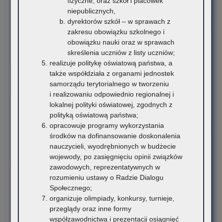
fizyczne, oraz szkół i placówek
(w
nie
romskich uczniów szkół…
niepublicznych,
szk
na
dyrektorów szkół – w sprawach z
wyp
o:
Czytaj więcej
zakresu obowiązku szkolnego i
dof
Ko
obowiązku nauki oraz w sprawach
kos
sty
6 sierpnia 2026
skreślenia uczniów z listy uczniów;
ksz
dla
VI edycja Ogólnopolskiej Olimpiady Wiedzy o
realizuje politykę oświatową państwa, a
mło
rom
Procesie Inwestycyjno-Budowlanym
także współdziała z organami jednostek
pr
ucz
samorządu terytorialnego w tworzeniu
prz
szk
Komitet Główny Ogólnopolskiej Olimpiady Wiedzy
i realizowaniu odpowiednio regionalnej i
pr
po
o Procesie Inwestycyjno-Budowlanym przekazuje
lokalnej polityki oświatowej, zgodnych z
w
ora
harmonogram…
polityką oświatową państwa;
rok
stu
opracowuje programy wykorzystania
20
rom
o:
Czytaj więcej
środków na dofinansowanie doskonalenia
VI
nauczycieli, wyodrębnionych w budżecie
edy
5 sierpnia 2026
wojewody, po zasięgnięciu opinii związków
Ogó
Ogłoszenie o naborze kandydatów na stanowisko doradcy
zawodowych, reprezentatywnych w
Oli
metodycznego dla nauczycieli szkół i placówek znajdujących
rozumieniu ustawy o Radzie Dialogu
Wi
się na terenie województwa małopolskiego
Społecznego;
o
organizuje olimpiady, konkursy, turnieje,
Pro
Kuratorium Oświaty w Krakowie ogłasza nabór kandydatów na
przeglądy oraz inne formy
Inw
stanowisko doradców…
współzawodnictwa i prezentacji osiągnięć