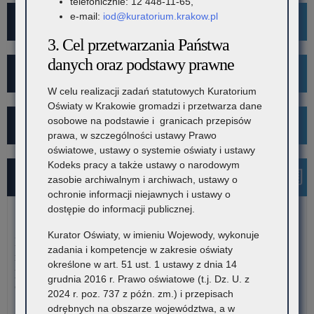
telefonicznie: 12 448-11-65,
e-mail:
iod@kuratorium.krakow.pl
Mediacje
3. Cel przetwarzania Państwa
danych oraz podstawy prawne
Projekt Kibicuj z Klasą
W celu realizacji zadań statutowych Kuratorium
Oświaty w Krakowie gromadzi i przetwarza dane
osobowe na podstawie i granicach przepisów
Kampania społeczna "Ustal z Babcią Hasło"
prawa, w szczególności ustawy Prawo
oświatowe, ustawy o systemie oświaty i ustawy
Kodeks pracy a także ustawy o narodowym
Najnowsze informacje
zasobie archiwalnym i archiwach, ustawy o
ochronie informacji niejawnych i ustawy o
dostępie do informacji publicznej.
7 sierpnia 2026
Kurator Oświaty, w imieniu Wojewody, wykonuje
Dane ostateczne – Rządowy program pomocy uczniom
zadania i kompetencje w zakresie oświaty
niepełnosprawnym w formie dofinansowania zakupu
określone w art. 51 ust. 1 ustawy z dnia 14
podręczników, materiałów edukacyjnych i materiałów
grudnia 2016 r. Prawo oświatowe (t.j. Dz. U. z
ćwiczeniowych (wyprawka szkolna)
2024 r. poz. 737 z późn. zm.) i przepisach
odrębnych na obszarze województwa, a w
W związku z harmonogramem realizacji Rządowego programu