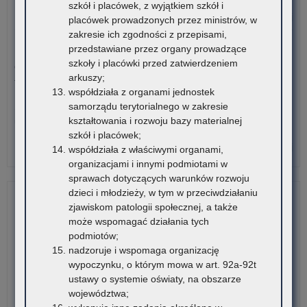
szkół i placówek, z wyjątkiem szkół i
ksz
o:
Czytaj więcej
placówek prowadzonych przez ministrów, w
mło
PIL
zakresie ich zgodności z przepisami,
pr
Inf
3 sierpnia 2026
przedstawiane przez organy prowadzące
prz
o
szkoły i placówki przed zatwierdzeniem
Ogólnopolski Konkurs Filmowy „Wieś mnie kręci, ja kręcę
pr
wys
arkuszy;
wieś”
w
śr
współdziała z organami jednostek
rok
fin
samorządu terytorialnego w zakresie
Stowarzyszenie „Kulturalne Ponidzie” w Chrobrzu zaprasza do
20
nie
kształtowania i rozwoju bazy materialnej
udziału w Ogólnopolskim…
na
szkół i placówek;
wyp
o:
Czytaj więcej
współdziała z właściwymi organami,
dof
PIL
organizacjami i innymi podmiotami w
kos
Inf
sprawach dotyczących warunków rozwoju
ksz
o
dzieci i młodzieży, w tym w przeciwdziałaniu
mło
wys
zjawiskom patologii społecznej, a także
pr
śr
może wspomagać działania tych
prz
fin
podmiotów;
pr
nie
nadzoruje i wspomaga organizację
w
na
wypoczynku, o którym mowa w art. 92a-92t
rok
wyp
ustawy o systemie oświaty, na obszarze
20
dof
województwa;
kos