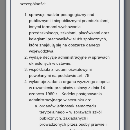
szczególności:
pomocy uczniom niepełnosprawnym…
sprawuje nadzór pedagogiczny nad
o:
Czytaj więcej
publicznymi i niepublicznymi przedszkolami,
Da
innymi formami wychowania
ost
7 sierpnia 2026
przedszkolnego, szkołami, placówkami oraz
–
Informacja o liczbie wolnych miejsc na semestr pierwszy klas I
kolegiami pracowników służb społecznych,
Rz
publicznych szkół policealnych, branżowych szkół II stopnia i
które znajdują się na obszarze danego
pr
szkół dla dorosłych (publicznych liceów ogólnokształcących) na
województwa;
po
terenie województwa małopolskiego – rekrutacja na rok
wydaje decyzje administracyjne w sprawach
uc
szkolny 2026/2027
określonych w ustawie;
ni
współdziała z radami oświatowymi
w
Załączniki Informacja o liczbie wolnych miejsc na semestr
powołanymi na podstawie art. 78;
for
pierwszy klas…
wykonuje zadania organu wyższego stopnia
dof
w rozumieniu przepisów ustawy z dnia 14
za
o:
Czytaj więcej
czerwca 1960 r. –Kodeks postępowania
pod
PIL
administracyjnego w stosunku do:
mat
Inf
6 sierpnia 2026
organów jednostek samorządu
edu
o
Konkurs stypendialny dla romskich uczniów szkół
terytorialnego – w sprawach szkół
i
wys
ponadpodstawowych oraz studentów romskich
publicznych, zakładanych i
mat
śr
prowadzonych przez osoby prawne i
ćwi
fin
Związek Romów Polskich ogłasza konkurs stypendialny dla