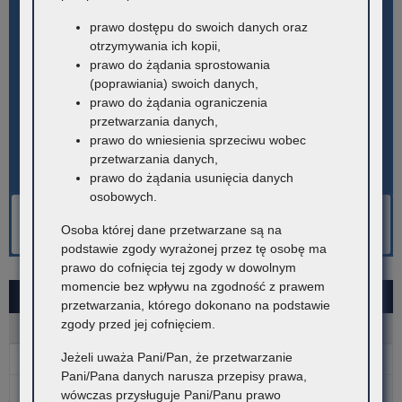
prawo dostępu do swoich danych oraz
otrzymywania ich kopii,
prawo do żądania sprostowania
(poprawiania) swoich danych,
prawo do żądania ograniczenia
przetwarzania danych,
prawo do wniesienia sprzeciwu wobec
przetwarzania danych,
prawo do żądania usunięcia danych
osobowych.
Osoba której dane przetwarzane są na
podstawie zgody wyrażonej przez tę osobę ma
prawo do cofnięcia tej zgody w dowolnym
momencie bez wpływu na zgodność z prawem
PAŹDZIERNIK 2024
przetwarzania, którego dokonano na podstawie
zgody przed jej cofnięciem.
P
W
Ś
C
P
S
N
Jeżeli uważa Pani/Pan, że przetwarzanie
1
2
3
4
5
6
Pani/Pana danych narusza przepisy prawa,
7
8
9
10
11
12
13
wówczas przysługuje Pani/Panu prawo