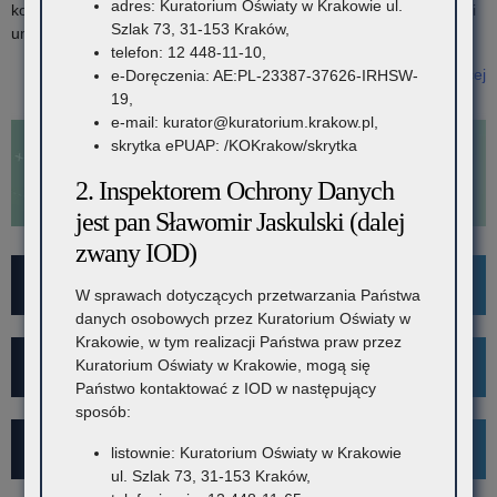
adres: Kuratorium Oświaty w Krakowie ul.
kosztów kształcenia przysługującego pracodawcom, którzy zawarli
Szlak 73, 31-153 Kraków,
umowę o pracę z młodocianymi pracownikami.
telefon: 12 448-11-10,
Czytaj więcej
e-Doręczenia: AE:PL-23387-37626-IRHSW-
o: PILNE! Informacja o wysokości środków finansowych
19,
niezbędnych na wypłatę dofinansowania kosztów kształcenia
e-mail: kurator@kuratorium.krakow.pl,
młodocianych pracowników przysługującego pracodawcom w roku
skrytka ePUAP: /KOKrakow/skrytka
2024
2. Inspektorem Ochrony Danych
jest pan Sławomir Jaskulski (dalej
zwany IOD)
For Foreigners
W sprawach dotyczących przetwarzania Państwa
danych osobowych przez Kuratorium Oświaty w
Krakowie, w tym realizacji Państwa praw przez
Wykaz szkół i placówek
Kuratorium Oświaty w Krakowie, mogą się
Państwo kontaktować z IOD w następujący
sposób:
Rekrutacja
listownie: Kuratorium Oświaty w Krakowie
ul. Szlak 73, 31-153 Kraków,