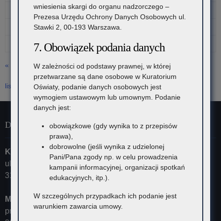
wniesienia skargi do organu nadzorczego –
14
15
16
17
18
19
20
Prezesa Urzędu Ochrony Danych Osobowych ul.
21
22
23
24
25
26
27
Stawki 2, 00-193 Warszawa.
28
29
30
31
7. Obowiązek podania danych
« wrz
W zależności od podstawy prawnej, w której
przetwarzane są dane osobowe w Kuratorium
lis »
Oświaty, podanie danych osobowych jest
wymogiem ustawowym lub umownym. Podanie
danych jest:
Dane kontaktowe
obowiązkowe (gdy wynika to z przepisów
prawa),
dobrowolne (jeśli wynika z udzielonej
Kuratorium Oświaty w Krakowie
Pani/Pana zgody np. w celu prowadzenia
ul. Szlak 73
kampanii informacyjnej, organizacji spotkań
31-153 Kraków
edukacyjnych, itp.).
W szczególnych przypadkach ich podanie jest
Małopolski Kurator Oświaty
warunkiem zawarcia umowy.
przyjmuje ul. Kazimierza Morawskiego 5,