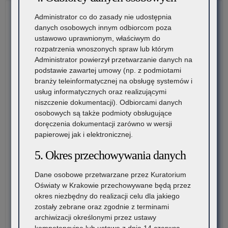
Ce
Administrator co do zasady nie udostępnia
Umi
danych osobowych innym odbiorcom poza
ustawowo uprawnionym, właściwym do
rozpatrzenia wnoszonych spraw lub którym
Administrator powierzył przetwarzanie danych na
podstawie zawartej umowy (np. z podmiotami
branży teleinformatycznej na obsługę systemów i
usług informatycznych oraz realizującymi
niszczenie dokumentacji). Odbiorcami danych
osobowych są także podmioty obsługujące
doręczenia dokumentacji zarówno w wersji
papierowej jak i elektronicznej.
5. Okres przechowywania danych
Dane osobowe przetwarzane przez Kuratorium
Oświaty w Krakowie przechowywane będą przez
okres niezbędny do realizacji celu dla jakiego
zostały zebrane oraz zgodnie z terminami
archiwizacji określonymi przez ustawy
kompetencyjne lub ustawę z dnia 14 czerwca