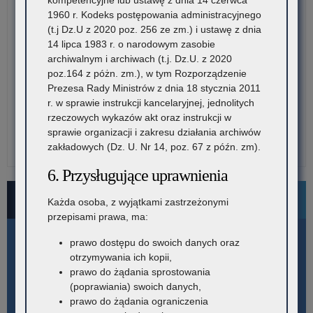
1960 r. Kodeks postępowania administracyjnego
(t.j Dz.U z 2020 poz. 256 ze zm.) i ustawę z dnia
14 lipca 1983 r. o narodowym zasobie
archiwalnym i archiwach (t.j. Dz.U. z 2020
poz.164 z póżn. zm.), w tym Rozporządzenie
Prezesa Rady Ministrów z dnia 18 stycznia 2011
r. w sprawie instrukcji kancelaryjnej, jednolitych
rzeczowych wykazów akt oraz instrukcji w
sprawie organizacji i zakresu działania archiwów
zakładowych (Dz. U. Nr 14, poz. 67 z późn. zm).
6. Przysługujące uprawnienia
Bezpłatne numery pomocowe
Każda osoba, z wyjątkami zastrzeżonymi
przepisami prawa, ma:
prawo dostępu do swoich danych oraz
otrzymywania ich kopii,
prawo do żądania sprostowania
(poprawiania) swoich danych,
prawo do żądania ograniczenia