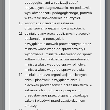
pedagogicznymi w realizacji zadań
Ogł
dotyczących diagnozowania, na podstawie
o
5 sierpnia 2026
wyników nadzoru pedagogicznego, potrzeb
na
Materiały dotyczące nowych podstaw programowych
w zakresie doskonalenia nauczycieli;
ka
wprowadzanych w związku z Reformą Kompas Jutra
wspomaga działania w zakresie
na
organizowania egzaminów w szkołach;
sta
Instytut Badań Edukacyjnych-Państwowy Instytut Badawczy
opiniuje plany pracy publicznych placówek
dor
oraz Ośrodek Rozwoju Edukacji zapraszają…
doskonalenia nauczycieli,
me
z wyjątkiem placówek prowadzonych przez
dla
o:
Czytaj więcej
ministra właściwego do spraw oświaty i
nau
Otw
wychowania, ministra właściwego do spraw
szk
Br
4 sierpnia 2026
kultury i ochrony dziedzictwa narodowego,
i
Ce
Komunikat Małopolskiego Kuratora Oświaty w sprawie
ministra właściwego do spraw rolnictwa i
pl
Umi
przekazywania informacji o liczbie wolnych miejsc w
ministra właściwego do spraw zdrowia;
zna
publicznych liceach ogólnokształcących, technikach,
opiniuje arkusze organizacji publicznych
się
branżowych szkołach I stopnia, szkołach policealnych,
szkół i placówek, z wyjątkiem szkół i
na
branżowych szkołach II stopnia, publicznych szkołach
placówek prowadzonych przez ministrów, w
ter
podstawowych dla dorosłych – postępowanie rekrutacyjne na
zakresie ich zgodności z przepisami,
wo
rok szkolny 2026/2027 oraz po przeprowadzeniu postępowania
przedstawiane przez organy prowadzące
mał
rekrutacyjnego uzupełniającego na rok szkolny 2026/2027
szkoły i placówki przed zatwierdzeniem
arkuszy;
o:
Czytaj więcej