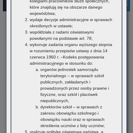
kolegiami pracowników służb społecznych,
Najnowsze informacje
które znajdują się na obszarze danego
województwa;
wydaje decyzje administracyjne w sprawach
7 sierpnia 2026
określonych w ustawie;
Informacja o liczbie wolnych miejsc na semestr pierwszy klas I
współdziała z radami oświatowymi
publicznych szkół policealnych, branżowych szkół II stopnia i
powołanymi na podstawie art. 78;
szkół dla dorosłych (publicznych liceów ogólnokształcących) na
wykonuje zadania organu wyższego stopnia
terenie województwa małopolskiego – rekrutacja na rok
w rozumieniu przepisów ustawy z dnia 14
szkolny 2026/2027
czerwca 1960 r. –Kodeks postępowania
administracyjnego w stosunku do:
Załączniki Informacja o liczbie wolnych miejsc na semestr
organów jednostek samorządu
pierwszy klas…
terytorialnego – w sprawach szkół
publicznych, zakładanych i
o:
Czytaj więcej
prowadzonych przez osoby prawne i
Otw
fizyczne, oraz szkół i placówek
Br
6 sierpnia 2026
niepublicznych,
Ce
Konkurs stypendialny dla romskich uczniów szkół
dyrektorów szkół – w sprawach z
Umi
ponadpodstawowych oraz studentów romskich
zakresu obowiązku szkolnego i
obowiązku nauki oraz w sprawach
Związek Romów Polskich ogłasza konkurs stypendialny dla
skreślenia uczniów z listy uczniów;
romskich uczniów szkół…
realizuje politykę oświatową państwa, a