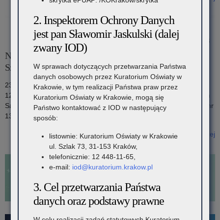
o: Festiwal Dziewczyńskiej Mocy
2. Inspektorem Ochrony Danych
jest pan Sławomir Jaskulski (dalej
31 października 2025
zwany IOD)
Nadanie imion Samorządowemu Przedszkolu nr 31 oraz
Szkole Podstawowej nr 13
W sprawach dotyczących przetwarzania Państwa
danych osobowych przez Kuratorium Oświaty w
23 października 2025 roku w Zespole Szkolno-Przedszkolnym nr
Krakowie, w tym realizacji Państwa praw przez
12 w Krakowie odbyła się uroczystość związana z nadaniem imion
Kuratorium Oświaty w Krakowie, mogą się
Samorządowemu Przedszkolu nr 31 w oraz Szkole Podstawowej nr
Państwo kontaktować z IOD w następujący
13 w Krakowie.
sposób:
Czytaj więcej
listownie: Kuratorium Oświaty w Krakowie
o: Nadanie imion Samorządowemu Przedszkolu nr 31 oraz Szkole
ul. Szlak 73, 31-153 Kraków,
Podstawowej nr 13
telefonicznie: 12 448-11-65,
e-mail:
iod@kuratorium.krakow.pl
3. Cel przetwarzania Państwa
danych oraz podstawy prawne
W celu realizacji zadań statutowych Kuratorium