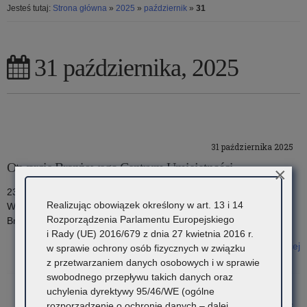
Jesteś tutaj:
Strona główna
»
2025
»
październik
»
31
31 października, 2025
31 października 2025
Otwarcie Branżowego Centrum Umiejętności
×
23 października 2025 roku w Zespole Jednostek Edukacyjnych
Realizując obowiązek określony w art. 13 i 14
Województwa Małopolskiego w Krakowie uroczyście otwarto
Rozporządzenia Parlamentu Europejskiego
Branżowe Centrum Umiejętności.
i Rady (UE) 2016/679 z dnia 27 kwietnia 2016 r.
Czytaj więcej
w sprawie ochrony osób fizycznych w związku
o: Otwarcie Branżowego Centrum Umiejętności
z przetwarzaniem danych osobowych i w sprawie
swobodnego przepływu takich danych oraz
uchylenia dyrektywy 95/46/WE (ogólne
rozporządzenie o ochronie danych – dalej
31 października 2025