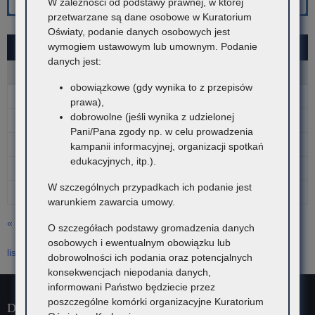
W zależności od podstawy prawnej, w której
przetwarzane są dane osobowe w Kuratorium
Oświaty, podanie danych osobowych jest
wymogiem ustawowym lub umownym. Podanie
PAŹDZIERNIK 2025
danych jest:
P
W
Ś
C
P
S
N
obowiązkowe (gdy wynika to z przepisów
1
2
3
4
5
prawa),
dobrowolne (jeśli wynika z udzielonej
6
7
8
9
10
11
12
Pani/Pana zgody np. w celu prowadzenia
13
14
15
16
17
18
19
kampanii informacyjnej, organizacji spotkań
edukacyjnych, itp.).
20
21
22
23
24
25
26
W szczególnych przypadkach ich podanie jest
27
28
29
30
31
warunkiem zawarcia umowy.
« wrz
O szczegółach podstawy gromadzenia danych
osobowych i ewentualnym obowiązku lub
lis »
dobrowolności ich podania oraz potencjalnych
konsekwencjach niepodania danych,
informowani Państwo będziecie przez
poszczególne komórki organizacyjne Kuratorium
Dane kontaktowe