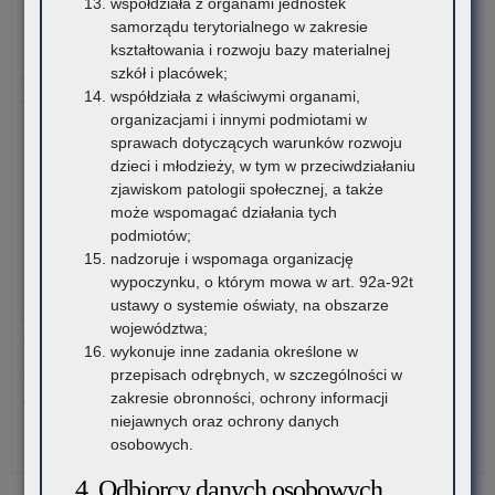
współdziała z organami jednostek
Otw
samorządu terytorialnego w zakresie
Br
3 sierpnia 2026
kształtowania i rozwoju bazy materialnej
Ce
szkół i placówek;
Ogólnopolski Konkurs Filmowy „Wieś mnie kręci, ja kręcę
Umi
współdziała z właściwymi organami,
wieś”
organizacjami i innymi podmiotami w
sprawach dotyczących warunków rozwoju
Stowarzyszenie „Kulturalne Ponidzie” w Chrobrzu zaprasza do
dzieci i młodzieży, w tym w przeciwdziałaniu
udziału w Ogólnopolskim…
zjawiskom patologii społecznej, a także
o:
Czytaj więcej
może wspomagać działania tych
Otw
podmiotów;
Br
nadzoruje i wspomaga organizację
3 sierpnia 2026
Ce
wypoczynku, o którym mowa w art. 92a-92t
Komunikat Małopolskiego Kuratora Oświaty w sprawie
Umi
ustawy o systemie oświaty, na obszarze
zgłaszania zawodów wiedzy, artystycznych i sportowych na rok
województwa;
szkolny 2027/2028
wykonuje inne zadania określone w
przepisach odrębnych, w szczególności w
Organizatorzy zawodów wiedzy, artystycznych i sportowych
zakresie obronności, ochrony informacji
działający na terenie szkół…
niejawnych oraz ochrony danych
o:
Czytaj więcej
osobowych.
Otw
4. Odbiorcy danych osobowych
Br