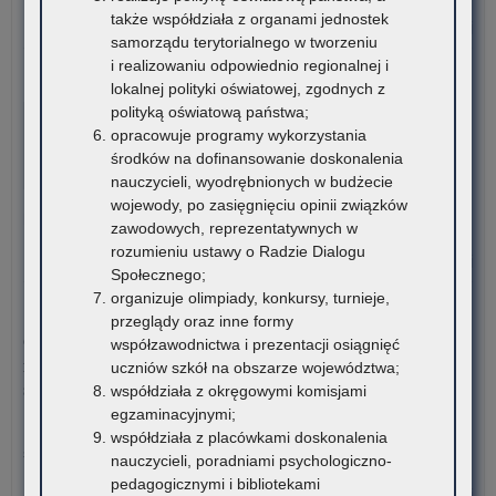
także współdziała z organami jednostek
o:
Czytaj więcej
samorządu terytorialnego w tworzeniu
Ko
i realizowaniu odpowiednio regionalnej i
sty
6 sierpnia 2026
lokalnej polityki oświatowej, zgodnych z
dla
VI edycja Ogólnopolskiej Olimpiady Wiedzy o
polityką oświatową państwa;
rom
Procesie Inwestycyjno-Budowlanym
opracowuje programy wykorzystania
ucz
środków na dofinansowanie doskonalenia
szk
Komitet Główny Ogólnopolskiej Olimpiady Wiedzy
nauczycieli, wyodrębnionych w budżecie
po
o Procesie Inwestycyjno-Budowlanym przekazuje
wojewody, po zasięgnięciu opinii związków
ora
harmonogram…
zawodowych, reprezentatywnych w
stu
rozumieniu ustawy o Radzie Dialogu
rom
o:
Czytaj więcej
Społecznego;
VI
organizuje olimpiady, konkursy, turnieje,
edy
5 sierpnia 2026
przeglądy oraz inne formy
Ogó
Ogłoszenie o naborze kandydatów na stanowisko doradcy
współzawodnictwa i prezentacji osiągnięć
Oli
metodycznego dla nauczycieli szkół i placówek znajdujących
uczniów szkół na obszarze województwa;
Wi
się na terenie województwa małopolskiego
współdziała z okręgowymi komisjami
o
egzaminacyjnymi;
Pro
Kuratorium Oświaty w Krakowie ogłasza nabór kandydatów na
współdziała z placówkami doskonalenia
Inw
stanowisko doradców…
nauczycieli, poradniami psychologiczno-
Bu
pedagogicznymi i bibliotekami
o:
Czytaj więcej