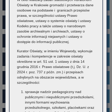
For Foreigners
Oświaty w Krakowie gromadzi i przetwarza dane
osobowe na podstawie i granicach przepisów
prawa, w szczególności ustawy Prawo
oświatowe, ustawy o systemie oświaty i ustawy
Wykaz szkół i placówek
Kodeks pracy a także ustawy o narodowym
zasobie archiwalnym i archiwach, ustawy o
ochronie informacji niejawnych i ustawy o
Rekrutacja
dostępie do informacji publicznej.
Kurator Oświaty, w imieniu Wojewody, wykonuje
zadania i kompetencje w zakresie oświaty
Mediacje
określone w art. 51 ust. 1 ustawy z dnia 14
grudnia 2016 r. Prawo oświatowe (t.j. Dz. U. z
2024 r. poz. 737 z późn. zm.) i przepisach
Projekt Kibicuj z Klasą
odrębnych na obszarze województwa, a w
szczególności:
sprawuje nadzór pedagogiczny nad
Kampania społeczna "Ustal z Babcią Hasło"
publicznymi i niepublicznymi przedszkolami,
innymi formami wychowania
przedszkolnego, szkołami, placówkami oraz