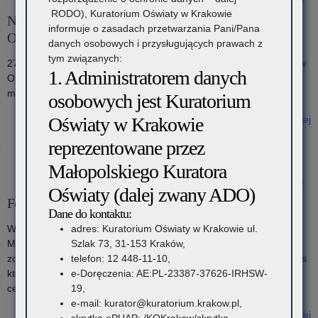
RODO), Kuratorium Oświaty w Krakowie
Narada Kuratorów Oświaty w siedzibie Kuratorium
informuje o zasadach przetwarzania Pani/Pana
Oświaty w Szczecinie
danych osobowych i przysługujących prawach z
tym związanych:
27 października 2025 r. w Szczecinie odbyła się Narada Kuratorów
1. Administratorem danych
Oświaty poświęcona zagadnieniom bezpieczeństwa w
młodzieżowych ośrodkach wychowawczych.
osobowych jest Kuratorium
Oświaty w Krakowie
Czytaj więcej
o: Narada Kuratorów Oświaty w siedzibie Kuratorium Oświaty w
reprezentowane przez
Szczecinie
Małopolskiego Kuratora
31 października 2025
Oświaty (dalej zwany ADO)
Festiwal Dziewczyńskiej Mocy
Dane do kontaktu:
adres: Kuratorium Oświaty w Krakowie ul.
W dniach 10-13 października 2025 roku z okazji
Szlak 73, 31-153 Kraków,
Międzynarodowego Dnia Dziewczyn, Fundacja Autonomia
telefon: 12 448-11-10,
zorganizowała Festiwal Dziewczyńskiej Mocy – cztery dni, podczas
e-Doręczenia: AE:PL-23387-37626-IRHSW-
których odbywały się warsztaty oraz spotkania, mające na celu
19,
celebrowanie potencjału dziewczyn, nastolatek i młodych kobiet.
e-mail: kurator@kuratorium.krakow.pl,
Czytaj więcej
skrytka ePUAP: /KOKrakow/skrytka