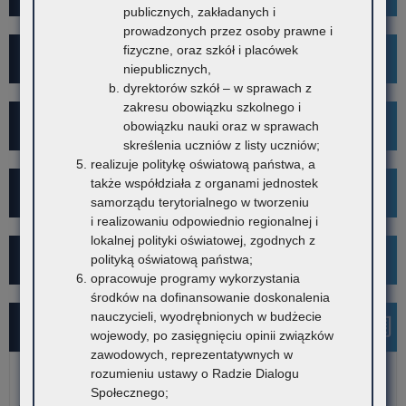
publicznych, zakładanych i
prowadzonych przez osoby prawne i
fizyczne, oraz szkół i placówek
Rekrutacja
niepublicznych,
dyrektorów szkół – w sprawach z
zakresu obowiązku szkolnego i
Mediacje
obowiązku nauki oraz w sprawach
skreślenia uczniów z listy uczniów;
realizuje politykę oświatową państwa, a
także współdziała z organami jednostek
Projekt Kibicuj z Klasą
samorządu terytorialnego w tworzeniu
i realizowaniu odpowiednio regionalnej i
lokalnej polityki oświatowej, zgodnych z
Kampania społeczna "Ustal z Babcią Hasło"
polityką oświatową państwa;
opracowuje programy wykorzystania
środków na dofinansowanie doskonalenia
nauczycieli, wyodrębnionych w budżecie
Najnowsze informacje
wojewody, po zasięgnięciu opinii związków
zawodowych, reprezentatywnych w
rozumieniu ustawy o Radzie Dialogu
7 sierpnia 2026
Społecznego;