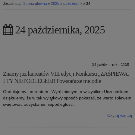
Jesteś tutaj:
Strona główna
»
2025
»
październik
»
24
24 października, 2025
24 października 2025
Znamy już laureatów VIII edycji Konkursu „ZAŚPIEWAJ
I TY NIEPODLEGŁEJ! Powstańcze melodie
Gratulujemy Laureatom i Wyróżnionym, a wszystkim Uczestnikom
dziękujemy, że w tak wyjątkowy sposób pokazali, że warto śpiewem
świętować odzyskanie niepodległości.
Czytaj więcej
o: Znamy już laureatów VIII edycji Konkursu „ZAŚPIEWAJ I TY
NIEPODLEGŁEJ! Powstańcze melodie