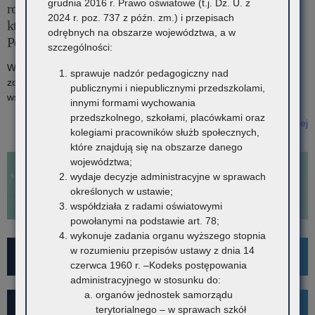
grudnia 2016 r. Prawo oświatowe (t.j. Dz. U. z
rozwiązywania konfliktów i budowania kultury dialogu”,
2024 r. poz. 737 z późn. zm.) i przepisach
która odbyła się 16 października 2025 r. w Szkole
odrębnych na obszarze województwa, a w
Podstawowej nr 7 im. Wojska Polskiego w Krakowie
szczególności:
W Międzynarodowym Dniu Mediacji odbyła się konferencja
sprawuje nadzór pedagogiczny nad
zorganizowana przez Kuratorium Oświaty w Krakowie we
publicznymi i niepublicznymi przedszkolami,
współpracy z Sądem Okręgowym w Krakowie.
innymi formami wychowania
przedszkolnego, szkołami, placówkami oraz
Czytaj więcej
kolegiami pracowników służb społecznych,
o: Informacja z konferencji „Mediacja w szkole – narzędzie
które znajdują się na obszarze danego
rozwiązywania konfliktów i budowania kultury dialogu”, która odbyła
województwa;
się 16 października 2025 r. w Szkole Podstawowej nr 7 im. Wojska
wydaje decyzje administracyjne w sprawach
Polskiego w Krakowie
określonych w ustawie;
współdziała z radami oświatowymi
powołanymi na podstawie art. 78;
wykonuje zadania organu wyższego stopnia
w rozumieniu przepisów ustawy z dnia 14
For Foreigners
czerwca 1960 r. –Kodeks postępowania
administracyjnego w stosunku do:
organów jednostek samorządu
Wykaz szkół i placówek
terytorialnego – w sprawach szkół