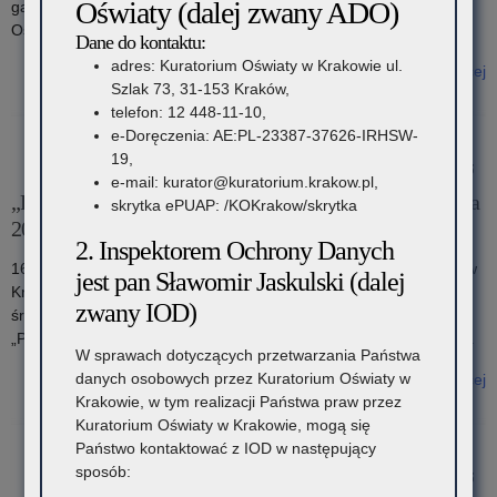
Oświaty (dalej zwany ADO)
gala jubileuszowa z okazji 60-lecia Krakowskiego Szkolnego
Ośrodka Sportowego im. „Szarych Szeregów”.
Dane do kontaktu:
adres: Kuratorium Oświaty w Krakowie ul.
Czytaj więcej
Szlak 73, 31-153 Kraków,
o: 60-lecie Krakowskiego Szkolnego Ośrodka Sportowego im.
telefon: 12 448-11-10,
„Szarych Szeregów”
e-Doręczenia: AE:PL-23387-37626-IRHSW-
19,
24 października 2025
e-mail: kurator@kuratorium.krakow.pl,
„Poznaj nas! Małopolskie spotkanie z mundurem – Policja
skrytka ePUAP: /KOKrakow/skrytka
2025”
2. Inspektorem Ochrony Danych
16 października 2025 roku w siedzibie Oddziału Prewencji Policji w
jest pan Sławomir Jaskulski (dalej
Krakowie 463 uczniów z klas o profilu mundurowym z 16 szkół
zwany IOD)
średnich z Małopolski wzięło udział w Dniu Otwartym pod hasłem
„Poznaj nas! VI małopolskie spotkania z mundurem, Policja 2025”.
W sprawach dotyczących przetwarzania Państwa
danych osobowych przez Kuratorium Oświaty w
Czytaj więcej
Krakowie, w tym realizacji Państwa praw przez
o: „Poznaj nas! Małopolskie spotkanie z mundurem – Policja 2025”
Kuratorium Oświaty w Krakowie, mogą się
Państwo kontaktować z IOD w następujący
sposób:
24 października 2025