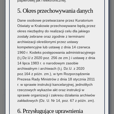
papierowej jak i elektronicznej.
branżowych szkołach I stopnia, szkołach policealnych,
na
„Z
branżowych szkołach II stopnia, publicznych szkołach
5. Okres przechowywania danych
ter
I
podstawowych dla dorosłych – postępowanie rekrutacyjne na
wo
TY
rok szkolny 2026/2027 oraz po przeprowadzeniu postępowania
Dane osobowe przetwarzane przez Kuratorium
mał
NI
rekrutacyjnego uzupełniającego na rok szkolny 2026/2027
Oświaty w Krakowie przechowywane będą przez
Po
okres niezbędny do realizacji celu dla jakiego
mel
o:
Czytaj więcej
zostały zebrane oraz zgodnie z terminami
Zn
archiwizacji określonymi przez ustawy
już
3 sierpnia 2026
kompetencyjne lub ustawę z dnia 14 czerwca
lau
Ogólnopolski Konkurs Filmowy „Wieś mnie kręci, ja kręcę
1960 r. Kodeks postępowania administracyjnego
VIII
wieś”
(t.j Dz.U z 2020 poz. 256 ze zm.) i ustawę z dnia
edy
14 lipca 1983 r. o narodowym zasobie
Ko
Stowarzyszenie „Kulturalne Ponidzie” w Chrobrzu zaprasza do
archiwalnym i archiwach (t.j. Dz.U. z 2020
„Z
udziału w Ogólnopolskim…
poz.164 z póżn. zm.), w tym Rozporządzenie
I
Prezesa Rady Ministrów z dnia 18 stycznia 2011
TY
o:
Czytaj więcej
r. w sprawie instrukcji kancelaryjnej, jednolitych
NI
Zn
rzeczowych wykazów akt oraz instrukcji w
Po
już
sprawie organizacji i zakresu działania archiwów
mel
lau
zakładowych (Dz. U. Nr 14, poz. 67 z późn. zm).
VIII
edy
6. Przysługujące uprawnienia
Ko