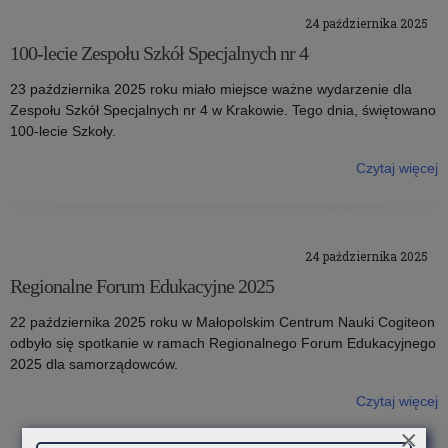
24 października 2025
100-lecie Zespołu Szkół Specjalnych nr 4
23 października 2025 roku miało miejsce ważne wydarzenie dla
Zespołu Szkół Specjalnych nr 4 w Krakowie. Tego dnia, świętowano
100-lecie Szkoły.
Czytaj więcej
o: 100-lecie Zespołu Szkół Specjalnych nr 4
24 października 2025
Regionalne Forum Edukacyjne 2025
22 października 2025 roku w Małopolskim Centrum Nauki Cogiteon
odbyło się spotkanie w ramach Regionalnego Forum Edukacyjnego
2025 dla samorządowców.
Czytaj więcej
o: Regionalne Forum Edukacyjne 2025
×