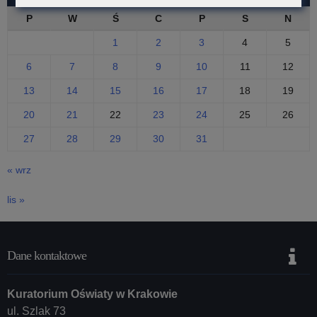
P
W
Ś
C
P
S
N
1
2
3
4
5
6
7
8
9
10
11
12
13
14
15
16
17
18
19
20
21
22
23
24
25
26
27
28
29
30
31
« wrz
lis »
Dane kontaktowe
Kuratorium Oświaty w Krakowie
ul. Szlak 73