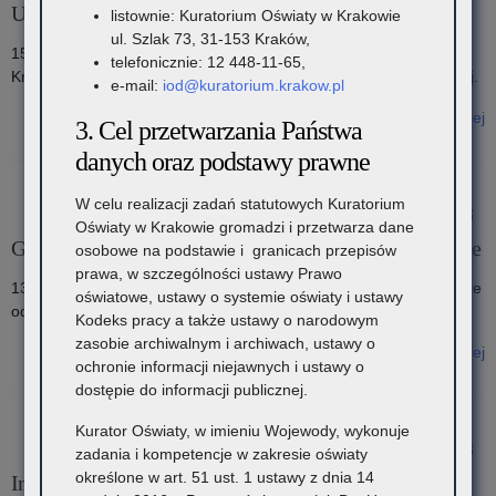
Uroczystość z okazji Dnia Edukacji Narodowej
listownie: Kuratorium Oświaty w Krakowie
ul. Szlak 73, 31-153 Kraków,
15 października 2025 roku w Auli Akademii Górniczo-Hutniczej w
telefonicznie: 12 448-11-65,
Krakowie odbyła się uroczystość z okazji Dnia Edukacji Narodowej.
e-mail:
iod@kuratorium.krakow.pl
Czytaj więcej
3. Cel przetwarzania Państwa
o: Uroczystość z okazji Dnia Edukacji Narodowej
danych oraz podstawy prawne
W celu realizacji zadań statutowych Kuratorium
24 października 2025
Oświaty w Krakowie gromadzi i przetwarza dane
Gminne obchody Dnia Edukacji Narodowej w Chrzanowie
osobowe na podstawie i granicach przepisów
prawa, w szczególności ustawy Prawo
13 października w budynku Urzędu Stanu Cywilnego w Chrzanowie
oświatowe, ustawy o systemie oświaty i ustawy
odbyły się uroczystości związane z Dniem Edukacji Narodowej.
Kodeks pracy a także ustawy o narodowym
zasobie archiwalnym i archiwach, ustawy o
Czytaj więcej
ochronie informacji niejawnych i ustawy o
o: Gminne obchody Dnia Edukacji Narodowej w Chrzanowie
dostępie do informacji publicznej.
Kurator Oświaty, w imieniu Wojewody, wykonuje
24 października 2025
zadania i kompetencje w zakresie oświaty
określone w art. 51 ust. 1 ustawy z dnia 14
Informacja z konferencji „Mediacja w szkole – narzędzie