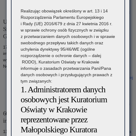
Realizując obowiązek określony w art. 13 i 14
24 października 2025
Rozporządzenia Parlamentu Europejskiego
Uroczystość przekazania Nowego Sztandaru w Zespole
i Rady (UE) 2016/679 z dnia 27 kwietnia 2016 r.
Szkół Ponadpodstawowych im. Wincentego Witosa w
w sprawie ochrony osób fizycznych w związku
Giebułtowie
z przetwarzaniem danych osobowych i w sprawie
swobodnego przepływu takich danych oraz
17 października 2025 roku w Zespole Szkół Ponadpodstawowych
uchylenia dyrektywy 95/46/WE (ogólne
im. Wincentego Witosa w Giebułtowie obchodzono ważne
rozporządzenie o ochronie danych – dalej
wydarzenie dla społeczności szkolnej – uroczystość przekazania
RODO), Kuratorium Oświaty w Krakowie
Nowego Sztandaru połączoną ze ślubowaniem klas pierwszych.
informuje o zasadach przetwarzania Pani/Pana
danych osobowych i przysługujących prawach z
Czytaj więcej
tym związanych:
o: Uroczystość przekazania Nowego Sztandaru w Zespole Szkół
1. Administratorem danych
Ponadpodstawowych im. Wincentego Witosa w Giebułtowie
osobowych jest Kuratorium
24 października 2025
Oświaty w Krakowie
60-lecie Krakowskiego Szkolnego Ośrodka Sportowego
reprezentowane przez
im. „Szarych Szeregów”
Małopolskiego Kuratora
13 października 2025 roku w Hotelu Hampton odbyła się uroczysta