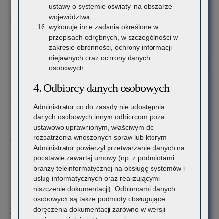
Oli
ustawy o systemie oświaty, na obszarze
metodycznego dla nauczycieli szkół i placówek znajdujących
Wi
województwa;
się na terenie województwa małopolskiego
o
wykonuje inne zadania określone w
Pro
Kuratorium Oświaty w Krakowie ogłasza nabór kandydatów na
przepisach odrębnych, w szczególności w
Inw
stanowisko doradców…
zakresie obronności, ochrony informacji
Bu
niejawnych oraz ochrony danych
o:
Czytaj więcej
osobowych.
Ogł
o
4. Odbiorcy danych osobowych
5 sierpnia 2026
na
Materiały dotyczące nowych podstaw programowych
ka
Administrator co do zasady nie udostępnia
wprowadzanych w związku z Reformą Kompas Jutra
na
danych osobowych innym odbiorcom poza
sta
ustawowo uprawnionym, właściwym do
Instytut Badań Edukacyjnych-Państwowy Instytut Badawczy
dor
rozpatrzenia wnoszonych spraw lub którym
oraz Ośrodek Rozwoju Edukacji zapraszają…
me
Administrator powierzył przetwarzanie danych na
dla
o:
Czytaj więcej
podstawie zawartej umowy (np. z podmiotami
nau
Zn
branży teleinformatycznej na obsługę systemów i
szk
już
usług informatycznych oraz realizującymi
4 sierpnia 2026
i
lau
niszczenie dokumentacji). Odbiorcami danych
Komunikat Małopolskiego Kuratora Oświaty w sprawie
pl
VIII
osobowych są także podmioty obsługujące
przekazywania informacji o liczbie wolnych miejsc w
zna
edy
doręczenia dokumentacji zarówno w wersji
publicznych liceach ogólnokształcących, technikach,
się
Ko