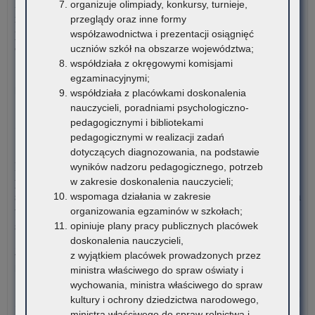
Dane ostateczne – Rządowy program pomocy uczniom
organizuje olimpiady, konkursy, turnieje,
niepełnosprawnym w formie dofinansowania zakupu
przeglądy oraz inne formy
podręczników, materiałów edukacyjnych i materiałów
współzawodnictwa i prezentacji osiągnięć
ćwiczeniowych (wyprawka szkolna)
uczniów szkół na obszarze województwa;
współdziała z okręgowymi komisjami
W związku z harmonogramem realizacji Rządowego programu
egzaminacyjnymi;
pomocy uczniom niepełnosprawnym…
współdziała z placówkami doskonalenia
nauczycieli, poradniami psychologiczno-
o:
Czytaj więcej
pedagogicznymi i bibliotekami
Da
pedagogicznymi w realizacji zadań
ost
7 sierpnia 2026
dotyczących diagnozowania, na podstawie
–
Informacja o liczbie wolnych miejsc na semestr pierwszy klas I
wyników nadzoru pedagogicznego, potrzeb
Rz
publicznych szkół policealnych, branżowych szkół II stopnia i
w zakresie doskonalenia nauczycieli;
pr
szkół dla dorosłych (publicznych liceów ogólnokształcących) na
wspomaga działania w zakresie
po
terenie województwa małopolskiego – rekrutacja na rok
organizowania egzaminów w szkołach;
uc
szkolny 2026/2027
opiniuje plany pracy publicznych placówek
ni
doskonalenia nauczycieli,
w
Załączniki Informacja o liczbie wolnych miejsc na semestr
z wyjątkiem placówek prowadzonych przez
for
pierwszy klas…
ministra właściwego do spraw oświaty i
dof
wychowania, ministra właściwego do spraw
za
o:
Czytaj więcej
kultury i ochrony dziedzictwa narodowego,
pod
Zn
ministra właściwego do spraw rolnictwa i