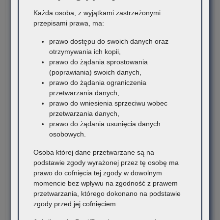
„Z
Każda osoba, z wyjątkami zastrzeżonymi
I
przepisami prawa, ma:
TY
NI
prawo dostępu do swoich danych oraz
Po
otrzymywania ich kopii,
mel
prawo do żądania sprostowania
(poprawiania) swoich danych,
prawo do żądania ograniczenia
przetwarzania danych,
prawo do wniesienia sprzeciwu wobec
przetwarzania danych,
prawo do żądania usunięcia danych
osobowych.
Osoba której dane przetwarzane są na
podstawie zgody wyrażonej przez tę osobę ma
prawo do cofnięcia tej zgody w dowolnym
momencie bez wpływu na zgodność z prawem
przetwarzania, którego dokonano na podstawie
zgody przed jej cofnięciem.