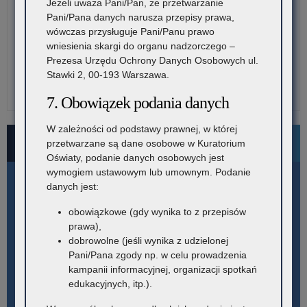
Jeżeli uważa Pani/Pan, że przetwarzanie
Pani/Pana danych narusza przepisy prawa,
wówczas przysługuje Pani/Panu prawo
wniesienia skargi do organu nadzorczego –
Prezesa Urzędu Ochrony Danych Osobowych ul.
Stawki 2, 00-193 Warszawa.
7. Obowiązek podania danych
W zależności od podstawy prawnej, w której
Bezpłatne numery pomocowe
przetwarzane są dane osobowe w Kuratorium
Oświaty, podanie danych osobowych jest
wymogiem ustawowym lub umownym. Podanie
danych jest:
obowiązkowe (gdy wynika to z przepisów
prawa),
dobrowolne (jeśli wynika z udzielonej
Pani/Pana zgody np. w celu prowadzenia
kampanii informacyjnej, organizacji spotkań
edukacyjnych, itp.).