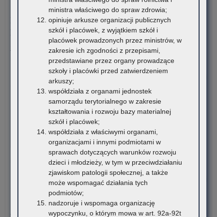
mat
już
6 sierpnia 2026
ministra właściwego do spraw zdrowia;
edu
lau
Konkurs stypendialny dla romskich uczniów szkół
opiniuje arkusze organizacji publicznych
i
VIII
ponadpodstawowych oraz studentów romskich
szkół i placówek, z wyjątkiem szkół i
mat
edy
placówek prowadzonych przez ministrów, w
ćwi
Ko
Związek Romów Polskich ogłasza konkurs stypendialny dla
zakresie ich zgodności z przepisami,
(w
„Z
romskich uczniów szkół…
przedstawiane przez organy prowadzące
szk
I
szkoły i placówki przed zatwierdzeniem
TY
o:
Czytaj więcej
arkuszy;
NI
Ko
współdziała z organami jednostek
Po
sty
6 sierpnia 2026
samorządu terytorialnego w zakresie
mel
dla
kształtowania i rozwoju bazy materialnej
VI edycja Ogólnopolskiej Olimpiady Wiedzy o
rom
szkół i placówek;
Procesie Inwestycyjno-Budowlanym
ucz
współdziała z właściwymi organami,
szk
Komitet Główny Ogólnopolskiej Olimpiady Wiedzy
organizacjami i innymi podmiotami w
po
o Procesie Inwestycyjno-Budowlanym przekazuje
sprawach dotyczących warunków rozwoju
ora
harmonogram…
dzieci i młodzieży, w tym w przeciwdziałaniu
stu
zjawiskom patologii społecznej, a także
rom
o:
Czytaj więcej
może wspomagać działania tych
VI
podmiotów;
edy
5 sierpnia 2026
nadzoruje i wspomaga organizację
Ogó
wypoczynku, o którym mowa w art. 92a-92t
Ogłoszenie o naborze kandydatów na stanowisko doradcy