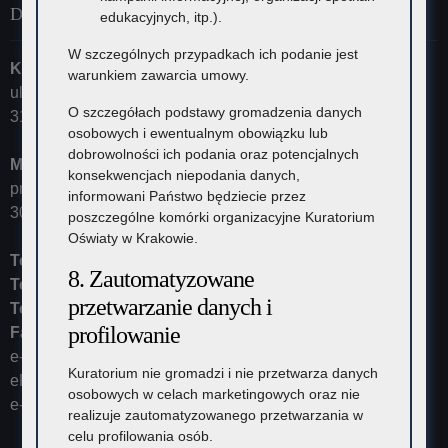
Dane kontaktowe
edukacyjnych, itp.).
W szczególnych przypadkach ich podanie jest
Kuratorium Oświaty w Krakowie
warunkiem zawarcia umowy.
ul. Szlak 73
O szczegółach podstawy gromadzenia danych
31-153 Kraków
osobowych i ewentualnym obowiązku lub
dobrowolności ich podania oraz potencjalnych
Małopolski Kurator Oświaty
konsekwencjach niepodania danych,
przyjmuje ul. Kazimierza Morawskiego 5,
informowani Państwo będziecie przez
30-102 Kraków
poszczególne komórki organizacyjne Kuratorium
Oświaty w Krakowie.
Tel:
12 448-11-10
8. Zautomatyzowane
Tel:
12 448-11-15
przetwarzanie danych i
Tel:
12 448-11-20
profilowanie
Fax:
12 448-11-62
e-mail:
kurator@kuratorium.krakow.pl
Kuratorium nie gromadzi i nie przetwarza danych
ePUAP (adres skrytki): /KOKrakow/skrytka
osobowych w celach marketingowych oraz nie
e-Doręczenia: AE:PL-23387-37626-IRHSW-19
realizuje zautomatyzowanego przetwarzania w
celu profilowania osób.