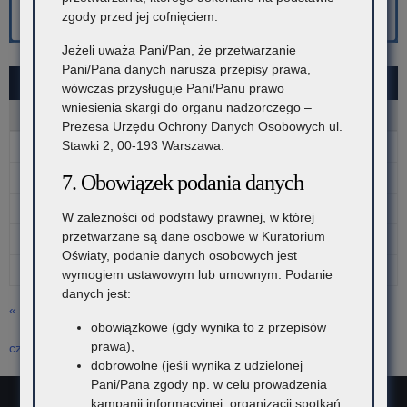
zgody przed jej cofnięciem.
Jeżeli uważa Pani/Pan, że przetwarzanie
Pani/Pana danych narusza przepisy prawa,
MAJ 2026
wówczas przysługuje Pani/Panu prawo
wniesienia skargi do organu nadzorczego –
P
W
Ś
C
P
S
N
Prezesa Urzędu Ochrony Danych Osobowych ul.
Stawki 2, 00-193 Warszawa.
1
2
3
4
5
6
7
8
9
10
7. Obowiązek podania danych
11
12
13
14
15
16
17
W zależności od podstawy prawnej, w której
przetwarzane są dane osobowe w Kuratorium
18
19
20
21
22
23
24
Oświaty, podanie danych osobowych jest
25
26
27
28
29
30
31
wymogiem ustawowym lub umownym. Podanie
danych jest:
« kwi
obowiązkowe (gdy wynika to z przepisów
prawa),
cze »
dobrowolne (jeśli wynika z udzielonej
Pani/Pana zgody np. w celu prowadzenia
kampanii informacyjnej, organizacji spotkań