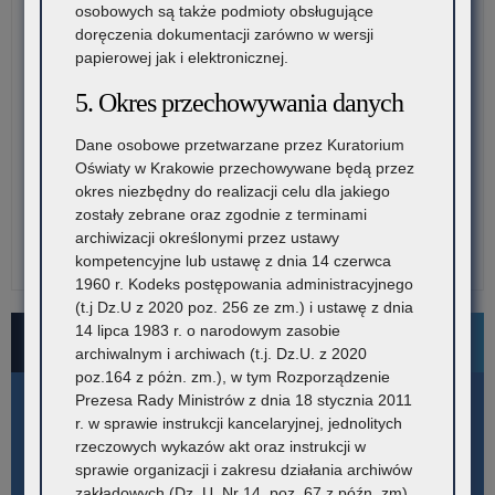
osobowych są także podmioty obsługujące
doręczenia dokumentacji zarówno w wersji
papierowej jak i elektronicznej.
5. Okres przechowywania danych
Dane osobowe przetwarzane przez Kuratorium
Oświaty w Krakowie przechowywane będą przez
okres niezbędny do realizacji celu dla jakiego
zostały zebrane oraz zgodnie z terminami
archiwizacji określonymi przez ustawy
kompetencyjne lub ustawę z dnia 14 czerwca
1960 r. Kodeks postępowania administracyjnego
(t.j Dz.U z 2020 poz. 256 ze zm.) i ustawę z dnia
14 lipca 1983 r. o narodowym zasobie
Bezpłatne numery pomocowe
archiwalnym i archiwach (t.j. Dz.U. z 2020
poz.164 z póżn. zm.), w tym Rozporządzenie
Prezesa Rady Ministrów z dnia 18 stycznia 2011
r. w sprawie instrukcji kancelaryjnej, jednolitych
rzeczowych wykazów akt oraz instrukcji w
sprawie organizacji i zakresu działania archiwów
zakładowych (Dz. U. Nr 14, poz. 67 z późn. zm).