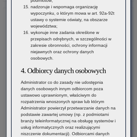
podmiotów;
za
nadzoruje i wspomaga organizację
zg
wypoczynku, o którym mowa w art. 92a-92t
Mał
ustawy o systemie oświaty, na obszarze
Kur
województwa;
Ośw
wykonuje inne zadania określone w
–
przepisach odrębnych, w szczególności w
kom
zakresie obronności, ochrony informacji
org
niejawnych oraz ochrony danych
osobowych.
4. Odbiorcy danych osobowych
Administrator co do zasady nie udostępnia
danych osobowych innym odbiorcom poza
ustawowo uprawnionym, właściwym do
rozpatrzenia wnoszonych spraw lub którym
Administrator powierzył przetwarzanie danych na
podstawie zawartej umowy (np. z podmiotami
branży teleinformatycznej na obsługę systemów i
usług informatycznych oraz realizującymi
niszczenie dokumentacji). Odbiorcami danych