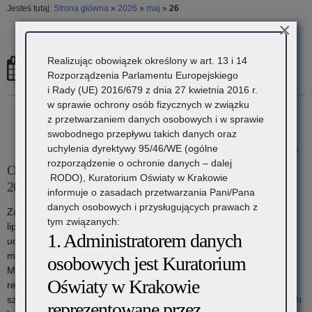
Jesteś tutaj:
Strona główna
»
2026
»
maj
»
26
×
Realizując obowiązek określony w art. 13 i 14
26 maja, 2026
Rozporządzenia Parlamentu Europejskiego
i Rady (UE) 2016/679 z dnia 27 kwietnia 2016 r.
w sprawie ochrony osób fizycznych w związku
z przetwarzaniem danych osobowych i w sprawie
swobodnego przepływu takich danych oraz
uchylenia dyrektywy 95/46/WE (ogólne
26 maja 2026
rozporządzenie o ochronie danych – dalej
Organizacja konkursów tematycznych w roku szkolnym
RODO), Kuratorium Oświaty w Krakowie
2026/2027
informuje o zasadach przetwarzania Pani/Pana
danych osobowych i przysługujących prawach z
Zarządzenie nr 51/26 Małopolskiego Kuratora Oświaty z dnia 27
tym związanych:
lipca 2026 r. w sprawie organizacji konkursów tematycznych dla
1. Administratorem danych
uczniów klas IV-VIII szkół podstawowych województwa
małopolskiego w roku szkolnym 2026/2027 Komunikat
osobowych jest Kuratorium
Małopolskiego Kuratora Oświaty w sprawie terminu opublikowania
Oświaty w Krakowie
regulaminów poszczególnych konkursów tematycznych na rok
szkolny 2026/2027 Uprawnienia laureatów i finalistów małopolskich
reprezentowane przez