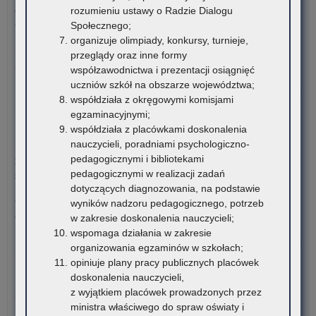
tem
Ogólnopolski Konkurs Filmowy „Wieś mnie kręci, ja kręcę
rozumieniu ustawy o Radzie Dialogu
w
wieś”
Społecznego;
rok
organizuje olimpiady, konkursy, turnieje,
sz
Stowarzyszenie „Kulturalne Ponidzie” w Chrobrzu zaprasza do
przeglądy oraz inne formy
20
udziału w Ogólnopolskim…
współzawodnictwa i prezentacji osiągnięć
uczniów szkół na obszarze województwa;
o:
Czytaj więcej
współdziała z okręgowymi komisjami
Org
egzaminacyjnymi;
ko
3 sierpnia 2026
współdziała z placówkami doskonalenia
tem
nauczycieli, poradniami psychologiczno-
Komunikat Małopolskiego Kuratora Oświaty w sprawie
w
pedagogicznymi i bibliotekami
zgłaszania zawodów wiedzy, artystycznych i sportowych na rok
rok
pedagogicznymi w realizacji zadań
szkolny 2027/2028
sz
dotyczących diagnozowania, na podstawie
20
Organizatorzy zawodów wiedzy, artystycznych i sportowych
wyników nadzoru pedagogicznego, potrzeb
działający na terenie szkół…
w zakresie doskonalenia nauczycieli;
wspomaga działania w zakresie
o:
Czytaj więcej
organizowania egzaminów w szkołach;
Org
opiniuje plany pracy publicznych placówek
ko
30 lipca 2026
doskonalenia nauczycieli,
tem
z wyjątkiem placówek prowadzonych przez
Komunikat – Urząd nieczynny z powodu dni wolnych
w
ministra właściwego do spraw oświaty i
rok