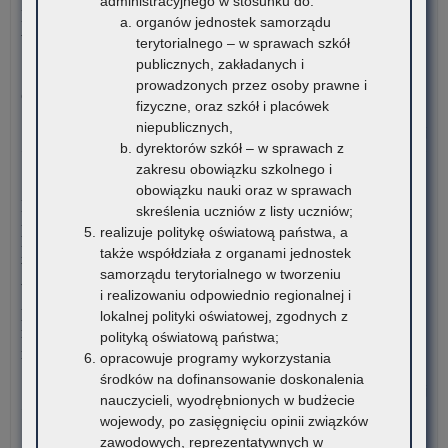
administracyjnego w stosunku do:
na
Materiały dotyczące nowych podstaw programowych
organów jednostek samorządu
ka
wprowadzanych w związku z Reformą Kompas Jutra
terytorialnego – w sprawach szkół
na
publicznych, zakładanych i
sta
Instytut Badań Edukacyjnych-Państwowy Instytut Badawczy
prowadzonych przez osoby prawne i
dor
oraz Ośrodek Rozwoju Edukacji zapraszają…
fizyczne, oraz szkół i placówek
me
niepublicznych,
dla
o:
Czytaj więcej
dyrektorów szkół – w sprawach z
nau
Org
zakresu obowiązku szkolnego i
szk
ko
4 sierpnia 2026
obowiązku nauki oraz w sprawach
i
tem
Komunikat Małopolskiego Kuratora Oświaty w sprawie
skreślenia uczniów z listy uczniów;
pl
w
przekazywania informacji o liczbie wolnych miejsc w
realizuje politykę oświatową państwa, a
zna
rok
publicznych liceach ogólnokształcących, technikach,
także współdziała z organami jednostek
się
sz
branżowych szkołach I stopnia, szkołach policealnych,
samorządu terytorialnego w tworzeniu
na
20
branżowych szkołach II stopnia, publicznych szkołach
i realizowaniu odpowiednio regionalnej i
ter
podstawowych dla dorosłych – postępowanie rekrutacyjne na
lokalnej polityki oświatowej, zgodnych z
wo
rok szkolny 2026/2027 oraz po przeprowadzeniu postępowania
polityką oświatową państwa;
mał
rekrutacyjnego uzupełniającego na rok szkolny 2026/2027
opracowuje programy wykorzystania
środków na dofinansowanie doskonalenia
o:
Czytaj więcej
nauczycieli, wyodrębnionych w budżecie
Org
wojewody, po zasięgnięciu opinii związków
ko
3 sierpnia 2026
zawodowych, reprezentatywnych w