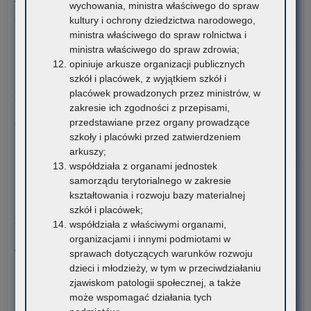
W tych terminach Urząd pozostanie nieczynny. Wszystkie
wychowania, ministra właściwego do spraw
sz
sprawy będzie można…
kultury i ochrony dziedzictwa narodowego,
20
ministra właściwego do spraw rolnictwa i
o:
Czytaj więcej
ministra właściwego do spraw zdrowia;
Ko
opiniuje arkusze organizacji publicznych
–
30 lipca 2026
szkół i placówek, z wyjątkiem szkół i
Ur
placówek prowadzonych przez ministrów, w
Możliwość wykorzystania Platformy do diagnozy
nie
zakresie ich zgodności z przepisami,
z
Zakończyły się prace związane z modyfikacją i optymalizacją
przedstawiane przez organy prowadzące
po
systemu związanego…
szkoły i placówki przed zatwierdzeniem
dni
arkuszy;
wol
o:
Czytaj więcej
współdziała z organami jednostek
Moż
samorządu terytorialnego w zakresie
wyk
28 lipca 2026
kształtowania i rozwoju bazy materialnej
Pla
szkół i placówek;
Zatrudnianie za zgodą Małopolskiego Kuratora Oświaty –
do
współdziała z właściwymi organami,
komunikat organizacyjny
dia
organizacjami i innymi podmiotami w
sprawach dotyczących warunków rozwoju
W związku z dużą liczbą wniosków o wyrażenie zgody
dzieci i młodzieży, w tym w przeciwdziałaniu
Małopolskiego…
zjawiskom patologii społecznej, a także
o:
Czytaj więcej
może wspomagać działania tych
Zat