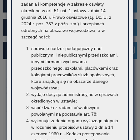
Projekt Kibicuj z Klasą
zadania i kompetencje w zakresie oświaty
określone w art. 51 ust. 1 ustawy z dnia 14
grudnia 2016 r. Prawo oświatowe (t.j. Dz. U. z
2024 r. poz. 737 z późn. zm.) i przepisach
Kampania społeczna "Ustal z Babcią Hasło"
odrębnych na obszarze województwa, a w
szczególności:
sprawuje nadzór pedagogiczny nad
Najnowsze informacje
publicznymi i niepublicznymi przedszkolami,
innymi formami wychowania
przedszkolnego, szkołami, placówkami oraz
5 sierpnia 2026
kolegiami pracowników służb społecznych,
Ogłoszenie o naborze kandydatów na stanowisko doradcy
które znajdują się na obszarze danego
metodycznego dla nauczycieli szkół i placówek znajdujących
województwa;
się na terenie województwa małopolskiego
wydaje decyzje administracyjne w sprawach
określonych w ustawie;
Kuratorium Oświaty w Krakowie ogłasza nabór kandydatów na
współdziała z radami oświatowymi
stanowisko doradców…
powołanymi na podstawie art. 78;
wykonuje zadania organu wyższego stopnia
o:
Czytaj więcej
w rozumieniu przepisów ustawy z dnia 14
Ogł
czerwca 1960 r. –Kodeks postępowania
o
5 sierpnia 2026