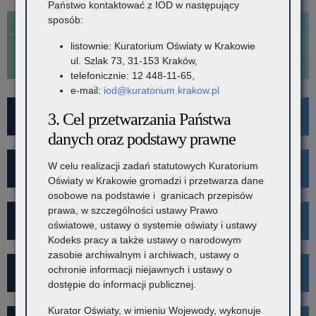
Państwo kontaktować z IOD w następujący
2026/2027
sposób:
listownie: Kuratorium Oświaty w Krakowie
ul. Szlak 73, 31-153 Kraków,
telefonicznie: 12 448-11-65,
e-mail:
iod@kuratorium.krakow.pl
For Foreigners
3. Cel przetwarzania Państwa
danych oraz podstawy prawne
W celu realizacji zadań statutowych Kuratorium
Wykaz szkół i placówek
Oświaty w Krakowie gromadzi i przetwarza dane
osobowe na podstawie i granicach przepisów
prawa, w szczególności ustawy Prawo
Rekrutacja
oświatowe, ustawy o systemie oświaty i ustawy
Kodeks pracy a także ustawy o narodowym
zasobie archiwalnym i archiwach, ustawy o
ochronie informacji niejawnych i ustawy o
Mediacje
dostępie do informacji publicznej.
Kurator Oświaty, w imieniu Wojewody, wykonuje