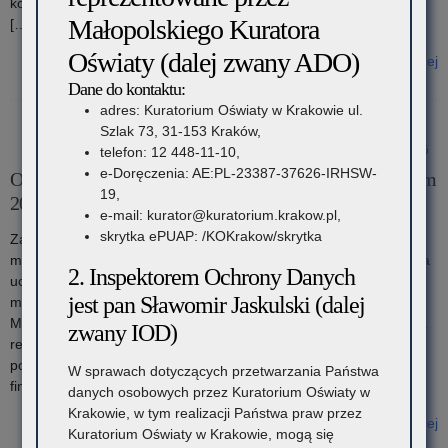
konkursów tematycznych Koordynator konkursów tematycznych:
Małopolskiego Kuratora
[…]
Oświaty (dalej zwany ADO)
Czytaj więcej
o: Organizacja konkursów tematycznych w roku szkolnym
Dane do kontaktu:
2026/2027
adres: Kuratorium Oświaty w Krakowie ul.
Szlak 73, 31-153 Kraków,
26 maja 2026
telefon: 12 448-11-10,
e-Doręczenia: AE:PL-23387-37626-IRHSW-
Organizacja konkursów przedmiotowych w roku szkolnym
19,
2026/2027
e-mail: kurator@kuratorium.krakow.pl,
skrytka ePUAP: /KOKrakow/skrytka
Zarządzenie nr 41/26 Małopolskiego Kuratora Oświaty z dnia 25
maja 2026 r. w sprawie organizacji konkursów przedmiotowych dla
2. Inspektorem Ochrony Danych
uczniów klas IV-VIII szkół podstawowych województwa
jest pan Sławomir Jaskulski (dalej
małopolskiego w roku szkolnym 2026/2027 Komunikat
Małopolskiego Kuratora Oświaty w sprawie terminu opublikowania
zwany IOD)
regulaminów konkursów przedmiotowych dla uczniów szkół
podstawowych na rok szkolny 2026/2027 Uprawnienia laureatów i
W sprawach dotyczących przetwarzania Państwa
finalistów małopolskich konkursów przedmiotowych […]
danych osobowych przez Kuratorium Oświaty w
Krakowie, w tym realizacji Państwa praw przez
Czytaj więcej
Kuratorium Oświaty w Krakowie, mogą się
o: Organizacja konkursów przedmiotowych w roku szkolnym