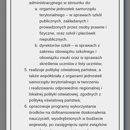
o
5 sierpnia 2026
administracyjnego w stosunku do:
na
organów jednostek samorządu
Materiały dotyczące nowych podstaw programowych
ka
terytorialnego – w sprawach szkół
wprowadzanych w związku z Reformą Kompas Jutra
na
publicznych, zakładanych i
sta
Instytut Badań Edukacyjnych-Państwowy Instytut Badawczy
prowadzonych przez osoby prawne i
dor
oraz Ośrodek Rozwoju Edukacji zapraszają…
fizyczne, oraz szkół i placówek
me
niepublicznych,
dla
o:
Czytaj więcej
dyrektorów szkół – w sprawach z
nau
Mał
zakresu obowiązku szkolnego i
szk
Ko
4 sierpnia 2026
obowiązku nauki oraz w sprawach
i
Jęz
skreślenia uczniów z listy uczniów;
Komunikat Małopolskiego Kuratora Oświaty w sprawie
pl
His
realizuje politykę oświatową państwa, a
przekazywania informacji o liczbie wolnych miejsc w
zna
także współdziała z organami jednostek
publicznych liceach ogólnokształcących, technikach,
się
samorządu terytorialnego w tworzeniu
branżowych szkołach I stopnia, szkołach policealnych,
na
i realizowaniu odpowiednio regionalnej i
branżowych szkołach II stopnia, publicznych szkołach
ter
lokalnej polityki oświatowej, zgodnych z
podstawowych dla dorosłych – postępowanie rekrutacyjne na
wo
polityką oświatową państwa;
rok szkolny 2026/2027 oraz po przeprowadzeniu postępowania
mał
opracowuje programy wykorzystania
rekrutacyjnego uzupełniającego na rok szkolny 2026/2027
środków na dofinansowanie doskonalenia
o:
Czytaj więcej
nauczycieli, wyodrębnionych w budżecie
Mał
wojewody, po zasięgnięciu opinii związków