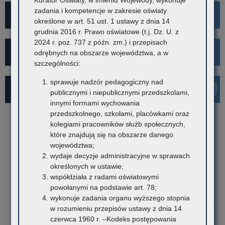
Kurator Oświaty, w imieniu Wojewody, wykonuje
zadania i kompetencje w zakresie oświaty
Projekt Kibicuj z Klasą
określone w art. 51 ust. 1 ustawy z dnia 14
grudnia 2016 r. Prawo oświatowe (t.j. Dz. U. z
2024 r. poz. 737 z późn. zm.) i przepisach
Kampania społeczna "Ustal z Babcią Hasło"
odrębnych na obszarze województwa, a w
szczególności:
sprawuje nadzór pedagogiczny nad
Najnowsze informacje
publicznymi i niepublicznymi przedszkolami,
innymi formami wychowania
przedszkolnego, szkołami, placówkami oraz
5 sierpnia 2026
kolegiami pracowników służb społecznych,
które znajdują się na obszarze danego
Ogłoszenie o naborze kandydatów na stanowisko doradcy
województwa;
metodycznego dla nauczycieli szkół i placówek znajdujących
wydaje decyzje administracyjne w sprawach
się na terenie województwa małopolskiego
określonych w ustawie;
Kuratorium Oświaty w Krakowie ogłasza nabór kandydatów na
współdziała z radami oświatowymi
stanowisko doradców…
powołanymi na podstawie art. 78;
wykonuje zadania organu wyższego stopnia
o:
Czytaj więcej
w rozumieniu przepisów ustawy z dnia 14
Ogł
czerwca 1960 r. –Kodeks postępowania