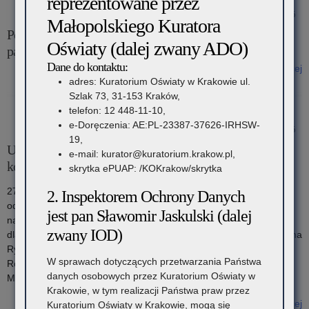
reprezentowane przez
29 maja 2026
Małopolskiego Kuratora
Podstawowe kierunki realizacji polityki oświatowej
Oświaty (dalej zwany ADO)
państwa w roku szkolnym 2026/2027
Dane do kontaktu:
Czytaj więcej
adres: Kuratorium Oświaty w Krakowie ul.
o: Podstawowe kierunki realizacji polityki oświatowej państwa w
Szlak 73, 31-153 Kraków,
roku szkolnym 2026/2027
telefon: 12 448-11-10,
e-Doręczenia: AE:PL-23387-37626-IRHSW-
29 maja 2026
19,
Uroczyste rozstrzygnięcie wojewódzkiego etapu
e-mail: kurator@kuratorium.krakow.pl,
konkursów prewencyjnych KRUS dla dzieci
skrytka ePUAP: /KOKrakow/skrytka
27 maja 2026 roku w Muzeum Lotnictwa Polskiego w Krakowie
2. Inspektorem Ochrony Danych
odbyła się uroczysta gala finałowa, podczas której wręczono
jest pan Sławomir Jaskulski (dalej
nagrody laureatom XVI Ogólnopolskiego Konkursu Plastycznego
zwany IOD)
dla Dzieci „Wioski bez troski” oraz VII Ogólnopolskiego Konkursu na
Rymowankę dla Dzieci o Bezpieczeństwie w Gospodarstwie
W sprawach dotyczących przetwarzania Państwa
Rolnym „Wioski bez troski”. Spotkanie w którym uczestniczyła II
danych osobowych przez Kuratorium Oświaty w
Małopolska Wicekurator Oświaty Katarzyna Mitka, […]
Krakowie, w tym realizacji Państwa praw przez
Czytaj więcej
Kuratorium Oświaty w Krakowie, mogą się