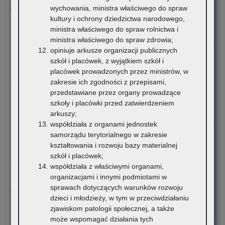
wychowania, ministra właściwego do spraw
W tych terminach Urząd pozostanie nieczynny. Wszystkie
kultury i ochrony dziedzictwa narodowego,
sprawy będzie można…
ministra właściwego do spraw rolnictwa i
ministra właściwego do spraw zdrowia;
o:
Czytaj więcej
opiniuje arkusze organizacji publicznych
Ko
szkół i placówek, z wyjątkiem szkół i
–
30 lipca 2026
placówek prowadzonych przez ministrów, w
Ur
Możliwość wykorzystania Platformy do diagnozy
zakresie ich zgodności z przepisami,
nie
przedstawiane przez organy prowadzące
z
Zakończyły się prace związane z modyfikacją i optymalizacją
szkoły i placówki przed zatwierdzeniem
po
systemu związanego…
arkuszy;
dni
współdziała z organami jednostek
wol
o:
Czytaj więcej
samorządu terytorialnego w zakresie
Moż
kształtowania i rozwoju bazy materialnej
wyk
28 lipca 2026
szkół i placówek;
Pla
Zatrudnianie za zgodą Małopolskiego Kuratora Oświaty –
współdziała z właściwymi organami,
do
komunikat organizacyjny
organizacjami i innymi podmiotami w
dia
sprawach dotyczących warunków rozwoju
W związku z dużą liczbą wniosków o wyrażenie zgody
dzieci i młodzieży, w tym w przeciwdziałaniu
Małopolskiego…
zjawiskom patologii społecznej, a także
może wspomagać działania tych
o:
Czytaj więcej