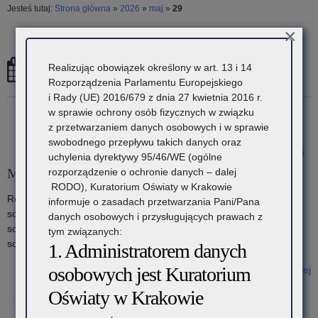
Jesteś tutaj:
Strona główna
»
2026
»
maj
»
29
×
29 maja, 2026
Realizując obowiązek określony w art. 13 i 14
Rozporządzenia Parlamentu Europejskiego
i Rady (UE) 2016/679 z dnia 27 kwietnia 2016 r.
w sprawie ochrony osób fizycznych w związku
z przetwarzaniem danych osobowych i w sprawie
swobodnego przepływu takich danych oraz
29 maja 2026
uchylenia dyrektywy 95/46/WE (ogólne
Małopolski Konkurs Języka Hiszpańskiego
rozporządzenie o ochronie danych – dalej
RODO), Kuratorium Oświaty w Krakowie
Rok szkolny 2020/2021 Etap szkolny – zadania Etap szkolny –
informuje o zasadach przetwarzania Pani/Pana
schemat oceniania Etap rejonowy – zadania Etap rejonowy –
danych osobowych i przysługujących prawach z
schemat oceniania Etap wojewódzki – zadania Etap wojewódzki –
tym związanych:
schemat oceniania
1. Administratorem danych
osobowych jest Kuratorium
Czytaj więcej
o: Małopolski Konkurs Języka Hiszpańskiego
Oświaty w Krakowie