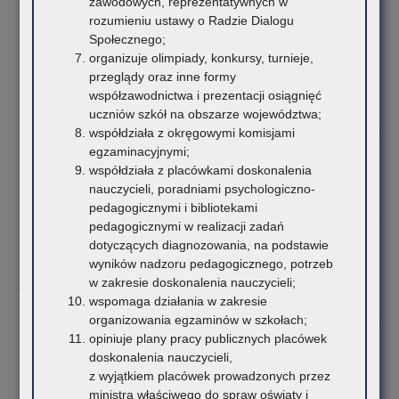
Ko
zawodowych, reprezentatywnych w
3 sierpnia 2026
Jęz
rozumieniu ustawy o Radzie Dialogu
Ogólnopolski Konkurs Filmowy „Wieś mnie kręci, ja kręcę
His
Społecznego;
wieś”
organizuje olimpiady, konkursy, turnieje,
przeglądy oraz inne formy
Stowarzyszenie „Kulturalne Ponidzie” w Chrobrzu zaprasza do
współzawodnictwa i prezentacji osiągnięć
udziału w Ogólnopolskim…
uczniów szkół na obszarze województwa;
o:
współdziała z okręgowymi komisjami
Czytaj więcej
Mał
egzaminacyjnymi;
Ko
współdziała z placówkami doskonalenia
3 sierpnia 2026
Jęz
nauczycieli, poradniami psychologiczno-
Komunikat Małopolskiego Kuratora Oświaty w sprawie
His
pedagogicznymi i bibliotekami
zgłaszania zawodów wiedzy, artystycznych i sportowych na rok
pedagogicznymi w realizacji zadań
szkolny 2027/2028
dotyczących diagnozowania, na podstawie
wyników nadzoru pedagogicznego, potrzeb
Organizatorzy zawodów wiedzy, artystycznych i sportowych
w zakresie doskonalenia nauczycieli;
działający na terenie szkół…
wspomaga działania w zakresie
organizowania egzaminów w szkołach;
o:
Czytaj więcej
opiniuje plany pracy publicznych placówek
Mał
doskonalenia nauczycieli,
Ko
30 lipca 2026
z wyjątkiem placówek prowadzonych przez
Jęz
Komunikat – Urząd nieczynny z powodu dni wolnych
ministra właściwego do spraw oświaty i
His