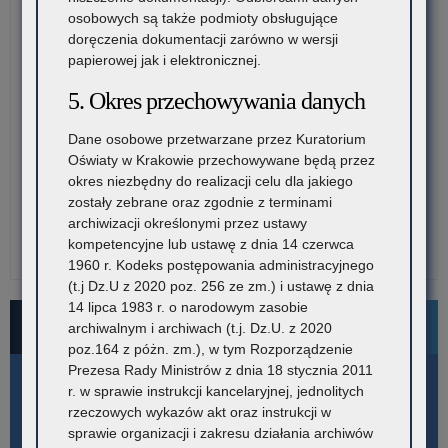
osobowych są także podmioty obsługujące
doręczenia dokumentacji zarówno w wersji
papierowej jak i elektronicznej.
5. Okres przechowywania danych
Dane osobowe przetwarzane przez Kuratorium
Oświaty w Krakowie przechowywane będą przez
okres niezbędny do realizacji celu dla jakiego
zostały zebrane oraz zgodnie z terminami
archiwizacji określonymi przez ustawy
kompetencyjne lub ustawę z dnia 14 czerwca
1960 r. Kodeks postępowania administracyjnego
(t.j Dz.U z 2020 poz. 256 ze zm.) i ustawę z dnia
14 lipca 1983 r. o narodowym zasobie
Bezpłatne numery pomocowe
archiwalnym i archiwach (t.j. Dz.U. z 2020
poz.164 z póżn. zm.), w tym Rozporządzenie
Prezesa Rady Ministrów z dnia 18 stycznia 2011
r. w sprawie instrukcji kancelaryjnej, jednolitych
rzeczowych wykazów akt oraz instrukcji w
sprawie organizacji i zakresu działania archiwów