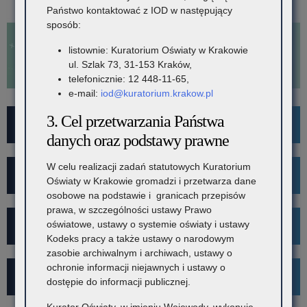
o: Uroczyste rozstrzygnięcie wojewódzkiego etapu konkursów
Państwo kontaktować z IOD w następujący
prewencyjnych KRUS dla dzieci
sposób:
listownie: Kuratorium Oświaty w Krakowie
ul. Szlak 73, 31-153 Kraków,
telefonicznie: 12 448-11-65,
e-mail:
iod@kuratorium.krakow.pl
3. Cel przetwarzania Państwa
For Foreigners
danych oraz podstawy prawne
W celu realizacji zadań statutowych Kuratorium
Wykaz szkół i placówek
Oświaty w Krakowie gromadzi i przetwarza dane
osobowe na podstawie i granicach przepisów
prawa, w szczególności ustawy Prawo
oświatowe, ustawy o systemie oświaty i ustawy
Rekrutacja
Kodeks pracy a także ustawy o narodowym
zasobie archiwalnym i archiwach, ustawy o
ochronie informacji niejawnych i ustawy o
Mediacje
dostępie do informacji publicznej.