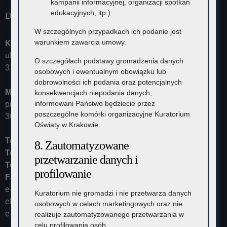
kampanii informacyjnej, organizacji spotkań
edukacyjnych, itp.).
Dane kontaktowe
W szczególnych przypadkach ich podanie jest
warunkiem zawarcia umowy.
Kuratorium Oświaty w Krakowie
ul. Szlak 73
O szczegółach podstawy gromadzenia danych
31-153 Kraków
osobowych i ewentualnym obowiązku lub
dobrowolności ich podania oraz potencjalnych
Małopolski Kurator Oświaty
konsekwencjach niepodania danych,
informowani Państwo będziecie przez
przyjmuje ul. Kazimierza Morawskiego 5,
poszczególne komórki organizacyjne Kuratorium
30-102 Kraków
Oświaty w Krakowie.
Tel:
12 448-11-10
8. Zautomatyzowane
Tel:
12 448-11-15
przetwarzanie danych i
Tel:
12 448-11-20
profilowanie
Fax:
12 448-11-62
e-mail:
kurator@kuratorium.krakow.pl
Kuratorium nie gromadzi i nie przetwarza danych
ePUAP (adres skrytki): /KOKrakow/skrytka
osobowych w celach marketingowych oraz nie
e-Doręczenia: AE:PL-23387-37626-IRHSW-19
realizuje zautomatyzowanego przetwarzania w
celu profilowania osób.