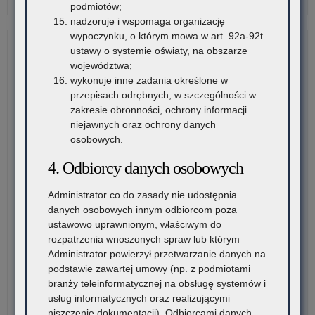
podmiotów;
Zat
nadzoruje i wspomaga organizację
za
wypoczynku, o którym mowa w art. 92a-92t
zg
ustawy o systemie oświaty, na obszarze
Mał
województwa;
Kur
wykonuje inne zadania określone w
Ośw
przepisach odrębnych, w szczególności w
–
zakresie obronności, ochrony informacji
kom
niejawnych oraz ochrony danych
org
osobowych.
4. Odbiorcy danych osobowych
Administrator co do zasady nie udostępnia
danych osobowych innym odbiorcom poza
ustawowo uprawnionym, właściwym do
rozpatrzenia wnoszonych spraw lub którym
Administrator powierzył przetwarzanie danych na
podstawie zawartej umowy (np. z podmiotami
branży teleinformatycznej na obsługę systemów i
usług informatycznych oraz realizującymi
niszczenie dokumentacji). Odbiorcami danych