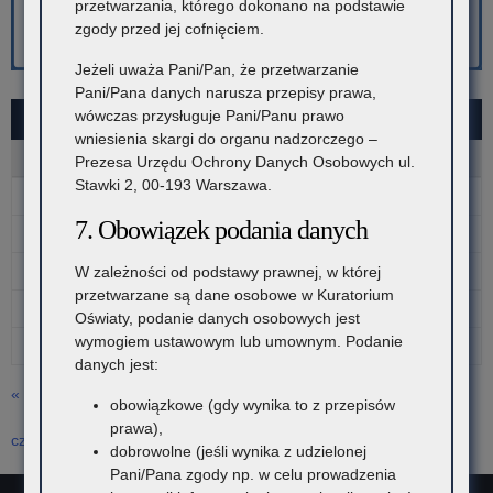
przetwarzania, którego dokonano na podstawie
zgody przed jej cofnięciem.
Jeżeli uważa Pani/Pan, że przetwarzanie
Pani/Pana danych narusza przepisy prawa,
wówczas przysługuje Pani/Panu prawo
MAJ 2026
wniesienia skargi do organu nadzorczego –
P
W
Ś
C
P
S
N
Prezesa Urzędu Ochrony Danych Osobowych ul.
Stawki 2, 00-193 Warszawa.
1
2
3
7. Obowiązek podania danych
4
5
6
7
8
9
10
11
12
13
14
15
16
17
W zależności od podstawy prawnej, w której
przetwarzane są dane osobowe w Kuratorium
18
19
20
21
22
23
24
Oświaty, podanie danych osobowych jest
wymogiem ustawowym lub umownym. Podanie
25
26
27
28
29
30
31
danych jest:
« kwi
obowiązkowe (gdy wynika to z przepisów
prawa),
cze »
dobrowolne (jeśli wynika z udzielonej
Pani/Pana zgody np. w celu prowadzenia