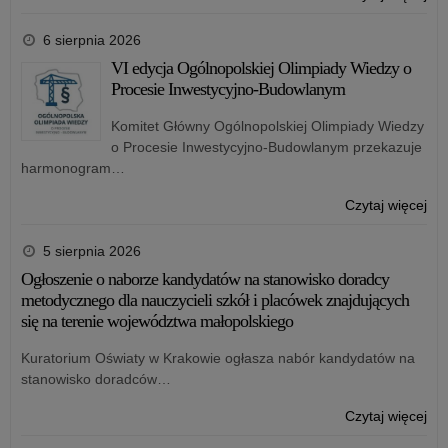
od
Ko
się
sty
6 sierpnia 2026
po
dla
VI edycja Ogólnopolskiej Olimpiady Wiedzy o
ha
rom
Procesie Inwestycyjno-Budowlanym
„…
ucz
bo
szk
Komitet Główny Ogólnopolskiej Olimpiady Wiedzy
rat
po
o Procesie Inwestycyjno-Budowlanym przekazuje
życ
ora
harmonogram…
z
stu
oka
rom
o:
Czytaj więcej
bea
VI
rod
edy
5 sierpnia 2026
Ul
Ogó
Ogłoszenie o naborze kandydatów na stanowisko doradcy
Oli
metodycznego dla nauczycieli szkół i placówek znajdujących
Wi
się na terenie województwa małopolskiego
o
Pro
Kuratorium Oświaty w Krakowie ogłasza nabór kandydatów na
Inw
stanowisko doradców…
Bu
o:
Czytaj więcej
Ogł