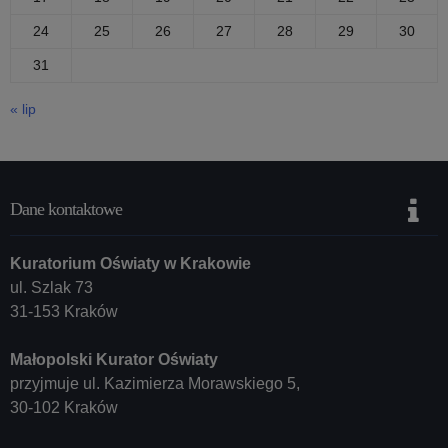
24
25
26
27
28
29
30
31
« lip
Dane kontaktowe
Kuratorium Oświaty w Krakowie
ul. Szlak 73
31-153 Kraków
Małopolski Kurator Oświaty
przyjmuje ul. Kazimierza Morawskiego 5,
30-102 Kraków