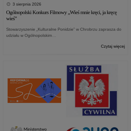
„…
fin
3 sierpnia 2026
bo
Mał
Ogólnopolski Konkurs Filmowy „Wieś mnie kręci, ja kręcę
rat
kon
wieś”
życ
lit
z
do
Stowarzyszenie „Kulturalne Ponidzie” w Chrobrzu zaprasza do
oka
„Mł
udziału w Ogólnopolskim…
bea
Dok
rod
202
o:
Czytaj więcej
Ul
od
Ga
się
fin
po
Mał
ha
kon
„…
lit
bo
do
rat
„Mł
życ
Dok
z
202
oka
od
bea
się
rod
po
Ul
ha