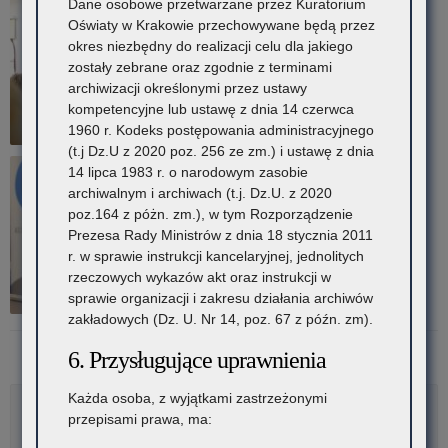
Dane osobowe przetwarzane przez Kuratorium
Oświaty w Krakowie przechowywane będą przez
okres niezbędny do realizacji celu dla jakiego
zostały zebrane oraz zgodnie z terminami
archiwizacji określonymi przez ustawy
kompetencyjne lub ustawę z dnia 14 czerwca
1960 r. Kodeks postępowania administracyjnego
(t.j Dz.U z 2020 poz. 256 ze zm.) i ustawę z dnia
14 lipca 1983 r. o narodowym zasobie
archiwalnym i archiwach (t.j. Dz.U. z 2020
poz.164 z póżn. zm.), w tym Rozporządzenie
Prezesa Rady Ministrów z dnia 18 stycznia 2011
r. w sprawie instrukcji kancelaryjnej, jednolitych
rzeczowych wykazów akt oraz instrukcji w
sprawie organizacji i zakresu działania archiwów
zakładowych (Dz. U. Nr 14, poz. 67 z późn. zm).
6. Przysługujące uprawnienia
Każda osoba, z wyjątkami zastrzeżonymi
Rozwiń
przepisami prawa, ma:
Metryka