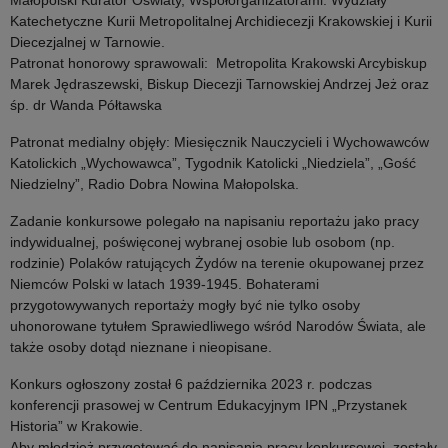
Katechetyczne Kurii Metropolitalnej Archidiecezji Krakowskiej i Kurii
Diecezjalnej w Tarnowie.
Patronat honorowy sprawowali: Metropolita Krakowski Arcybiskup
Marek Jędraszewski, Biskup Diecezji Tarnowskiej Andrzej Jeż oraz
śp. dr Wanda Półtawska
Patronat medialny objęły: Miesięcznik Nauczycieli i Wychowawców
Katolickich „Wychowawca”, Tygodnik Katolicki „Niedziela”, „Gość
Niedzielny”, Radio Dobra Nowina Małopolska.
Zadanie konkursowe polegało na napisaniu reportażu jako pracy
indywidualnej, poświęconej wybranej osobie lub osobom (np.
rodzinie) Polaków ratujących Żydów na terenie okupowanej przez
Niemców Polski w latach 1939-1945. Bohaterami
przygotowywanych reportaży mogły być nie tylko osoby
uhonorowane tytułem Sprawiedliwego wśród Narodów Świata, ale
także osoby dotąd nieznane i nieopisane.
Konkurs ogłoszony został 6 października 2023 r. podczas
konferencji prasowej w Centrum Edukacyjnym IPN „Przystanek
Historia” w Krakowie.
Aby młodzież przygotować do napisania pracy konkursowej, zostały