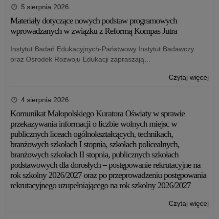
o
5 sierpnia 2026
na
Materiały dotyczące nowych podstaw programowych
ka
wprowadzanych w związku z Reformą Kompas Jutra
na
sta
Instytut Badań Edukacyjnych-Państwowy Instytut Badawczy
dor
oraz Ośrodek Rozwoju Edukacji zapraszają…
me
dla
o:
Czytaj więcej
nau
Ga
szk
fin
4 sierpnia 2026
i
Mał
Komunikat Małopolskiego Kuratora Oświaty w sprawie
pl
kon
przekazywania informacji o liczbie wolnych miejsc w
zna
lit
publicznych liceach ogólnokształcących, technikach,
się
do
branżowych szkołach I stopnia, szkołach policealnych,
na
„Mł
branżowych szkołach II stopnia, publicznych szkołach
ter
Dok
podstawowych dla dorosłych – postępowanie rekrutacyjne na
wo
202
rok szkolny 2026/2027 oraz po przeprowadzeniu postępowania
mał
od
rekrutacyjnego uzupełniającego na rok szkolny 2026/2027
się
po
o:
Czytaj więcej
ha
Ga