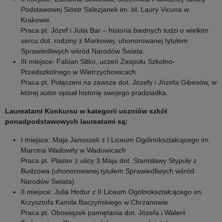
Podstawowej Sióstr Salezjanek im. bł. Laury Vicuna w
Krakowie
Praca pt. Józef i Julia Bar – historia biednych ludzi o wielkim
sercu dot. rodziny z Markowej, uhonorowanej tytułem
Sprawiedliwych wśród Narodów Świata.
III miejsce: Fabian Sitko, uczeń Zespołu Szkolno-
Przedszkolnego w Wietrzychowicach
Praca pt. Połączeni na zawsze dot. Józefy i Józefa Gibesów, w
której autor opisał historię swojego pradziadka.
Laureatami Konkursu w kategorii uczniów szkół
ponadpodstawowych laureatami są:
I miejsce: Maja Janoszek z I Liceum Ogólnokształcącego im.
Marcina Wadowity w Wadowicach
Praca pt. Plaster z ulicy 3 Maja dot. Stanisławy Stypuły z
Budzowa (uhonorowanej tytułem Sprawiedliwych wśród
Narodów Świata)
II miejsce: Julia Hodur z II Liceum Ogólnokształcącego im.
Krzysztofa Kamila Baczyńskiego w Chrzanowie
Praca pt. Obowiązek pamiętania dot. Józefa i Walerii