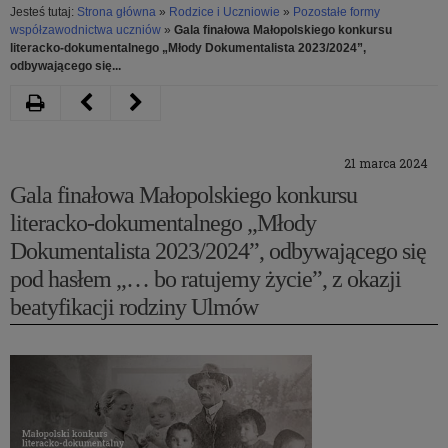
Jesteś tutaj:
Strona główna
»
Rodzice i Uczniowie
»
Pozostałe formy
współzawodnictwa uczniów
»
Gala finałowa Małopolskiego konkursu
literacko-dokumentalnego „Młody Dokumentalista 2023/2024”,
odbywającego się...
Drukuj
Następny
Poprzedni
artykuł
artykuł
21 marca 2024
II.
WEBINAR
Gala finałowa Małopolskiego konkursu
Ogólnopolski
Z
literacko-dokumentalnego „Młody
Konkursie
UDZIAŁEM
Dokumentalista 2023/2024”, odbywającego się
„Kartka
DR.
pod hasłem „… bo ratujemy życie”, z okazji
beatyfikacji rodziny Ulmów
dla
TOMASZA
Chemika”
DOMAŃSKIEGO
DEDYKOWANY
DLA
UCZESTNIKÓW