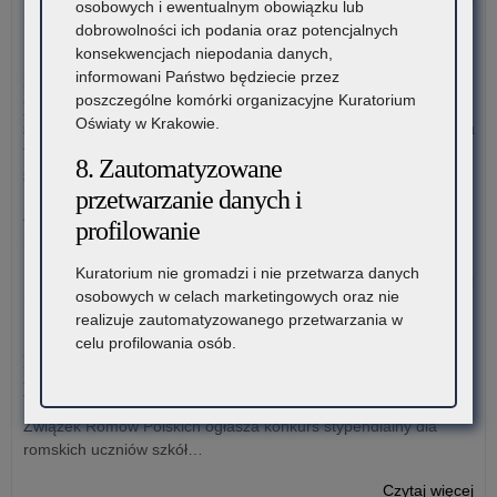
osobowych i ewentualnym obowiązku lub
Da
dobrowolności ich podania oraz potencjalnych
ost
7 sierpnia 2026
konsekwencjach niepodania danych,
–
informowani Państwo będziecie przez
Informacja o liczbie wolnych miejsc na semestr pierwszy klas I
Rz
poszczególne komórki organizacyjne Kuratorium
publicznych szkół policealnych, branżowych szkół II stopnia i
pr
Oświaty w Krakowie.
szkół dla dorosłych (publicznych liceów ogólnokształcących) na
po
terenie województwa małopolskiego – rekrutacja na rok
uc
8. Zautomatyzowane
szkolny 2026/2027
ni
przetwarzanie danych i
w
Załączniki Informacja o liczbie wolnych miejsc na semestr
profilowanie
for
pierwszy klas…
dof
Kuratorium nie gromadzi i nie przetwarza danych
za
o:
Czytaj więcej
osobowych w celach marketingowych oraz nie
pod
Ga
realizuje zautomatyzowanego przetwarzania w
mat
fin
6 sierpnia 2026
celu profilowania osób.
edu
Mał
Konkurs stypendialny dla romskich uczniów szkół
i
kon
ponadpodstawowych oraz studentów romskich
mat
lit
ćwi
do
Związek Romów Polskich ogłasza konkurs stypendialny dla
(w
„Mł
romskich uczniów szkół…
szk
Dok
202
o:
Czytaj więcej