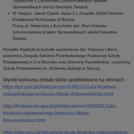
Trębaczów z Chrzanowa (uhonorowanych tytułem
Sprawiedliwych wśród Narodów Świata)
III miejsce: Jakub Opiela, klasa 2 z Zespołu Szkół Centrum
Kształcenia Rolniczego w Bystrej
Praca pt. Mateczka z Auschwitz dot. Marii Kotarby
(uhonorowanej tytułem Sprawiedliwych wśród Narodów
Świata)
Ponadto Kapituła przyznała wyróżnienia dla: Roksany Libery,
uczennicy Zespołu Szkolno-Przedszkolnego Publicznej Szkoły
Podstawowej nr 2 w Brzesku oraz Antoniny Kazanieckiej, uczennicy
Szkoły Podstawowej im. Królowej Jadwigi w Sierczy
Wyniki konkursu zostały także opublikowane na stronach:
https://ipn.gov.pl/pl/aktualnosci/199215,Gala-finalowa-
malopolskiego-konkursu-Mlody-dokumentalista.html
https://krakow.ipn.gov.pl/pl4/aktualnosci/199206,Gala-
finalowa-malopolskiego-konkursu-Mlody-
dokumentalista.html
https://diecezja.pl/aktualnosci/gala-finalowa-malopolskiego-