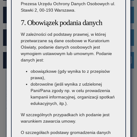
Prezesa Urzędu Ochrony Danych Osobowych ul.
Stawki 2, 00-193 Warszawa.
Projekt Kibicuj z Klasą
7. Obowiązek podania danych
W zależności od podstawy prawnej, w której
Kampania społeczna "Ustal z Babcią Hasło"
przetwarzane są dane osobowe w Kuratorium
Oświaty, podanie danych osobowych jest
wymogiem ustawowym lub umownym. Podanie
Najnowsze informacje
danych jest:
obowiązkowe (gdy wynika to z przepisów
prawa),
7 sierpnia 2026
dobrowolne (jeśli wynika z udzielonej
Dane ostateczne – Rządowy program pomocy uczniom
Pani/Pana zgody np. w celu prowadzenia
niepełnosprawnym w formie dofinansowania zakupu
kampanii informacyjnej, organizacji spotkań
podręczników, materiałów edukacyjnych i materiałów
edukacyjnych, itp.).
ćwiczeniowych (wyprawka szkolna)
W szczególnych przypadkach ich podanie jest
W związku z harmonogramem realizacji Rządowego programu
warunkiem zawarcia umowy.
pomocy uczniom niepełnosprawnym…
O szczegółach podstawy gromadzenia danych
o:
Czytaj więcej