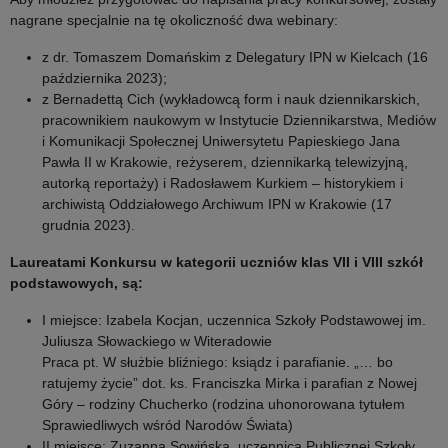
nagrane specjalnie na tę okoliczność dwa webinary:
z dr. Tomaszem Domańskim z Delegatury IPN w Kielcach (16
października 2023);
z Bernadettą Cich (wykładowcą form i nauk dziennikarskich,
pracownikiem naukowym w Instytucie Dziennikarstwa, Mediów
i Komunikacji Społecznej Uniwersytetu Papieskiego Jana
Pawła II w Krakowie, reżyserem, dziennikarką telewizyjną,
autorką reportaży) i Radosławem Kurkiem – historykiem i
archiwistą Oddziałowego Archiwum IPN w Krakowie (17
grudnia 2023).
Laureatami Konkursu w kategorii uczniów klas VII i VIII szkół
podstawowych, są:
I miejsce: Izabela Kocjan, uczennica Szkoły Podstawowej im.
Juliusza Słowackiego w Witeradowie
Praca pt. W służbie bliźniego: ksiądz i parafianie. „… bo
ratujemy życie” dot. ks. Franciszka Mirka i parafian z Nowej
Góry – rodziny Chucherko (rodzina uhonorowana tytułem
Sprawiedliwych wśród Narodów Świata)
II miejsce: Zuzanna Sowińska, uczennica Publicznej Szkoły