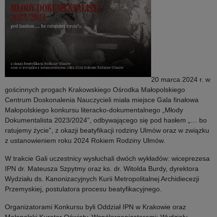
MAŁOPOLSKIEGO
KONKURSU
LITERACKO-
DOKUMENTALNEGO
„MŁODY
20 marca 2024 r. w
gościnnych progach Krakowskiego Ośrodka Małopolskiego
DOKUMENTALISTA
Centrum Doskonalenia Nauczycieli miała miejsce Gala finałowa
Małopolskiego konkursu literacko-dokumentalnego „Młody
2023/2024″
Dokumentalista 2023/2024”, odbywającego się pod hasłem „… bo
ratujemy życie”, z okazji beatyfikacji rodziny Ulmów oraz w związku
z ustanowieniem roku 2024 Rokiem Rodziny Ulmów.
W trakcie Gali uczestnicy wysłuchali dwóch wykładów: wiceprezesa
IPN dr. Mateusza Szpytmy oraz ks. dr. Witolda Burdy, dyrektora
Wydziału ds. Kanonizacyjnych Kurii Metropolitalnej Archidiecezji
Przemyskiej, postulatora procesu beatyfikacyjnego.
Organizatorami Konkursu byli Oddział IPN w Krakowie oraz
Małopolski Kurator Oświaty, Współorganizatorami: Wydziały