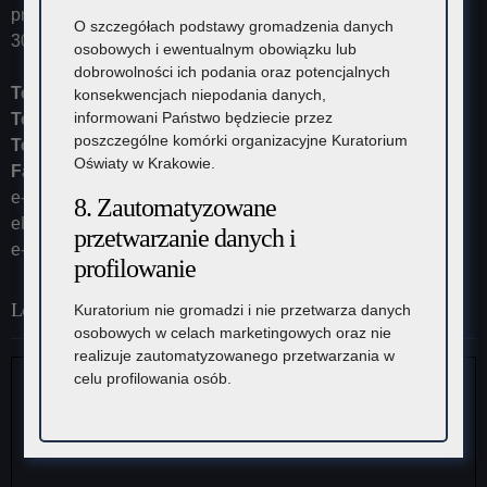
przyjmuje ul. Kazimierza Morawskiego 5,
O szczegółach podstawy gromadzenia danych
30-102 Kraków
osobowych i ewentualnym obowiązku lub
dobrowolności ich podania oraz potencjalnych
Tel:
12 448-11-10
konsekwencjach niepodania danych,
informowani Państwo będziecie przez
Tel:
12 448-11-15
poszczególne komórki organizacyjne Kuratorium
Tel:
12 448-11-20
Oświaty w Krakowie.
Fax:
12 448-11-62
e-mail:
kurator@kuratorium.krakow.pl
8. Zautomatyzowane
ePUAP (adres skrytki): /KOKrakow/skrytka
przetwarzanie danych i
e-Doręczenia: AE:PL-23387-37626-IRHSW-19
profilowanie
Lokalizacja
Kuratorium nie gromadzi i nie przetwarza danych
osobowych w celach marketingowych oraz nie
realizuje zautomatyzowanego przetwarzania w
celu profilowania osób.