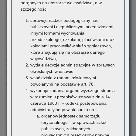
odrębnych na obszarze województwa, a w
W związku z harmonogramem realizacji Rządowego programu
szczególności:
pomocy uczniom niepełnosprawnym…
sprawuje nadzór pedagogiczny nad
o:
Czytaj więcej
publicznymi i niepublicznymi przedszkolami,
Da
innymi formami wychowania
ost
7 sierpnia 2026
przedszkolnego, szkołami, placówkami oraz
–
Informacja o liczbie wolnych miejsc na semestr pierwszy klas I
kolegiami pracowników służb społecznych,
Rz
publicznych szkół policealnych, branżowych szkół II stopnia i
które znajdują się na obszarze danego
pr
szkół dla dorosłych (publicznych liceów ogólnokształcących) na
województwa;
po
terenie województwa małopolskiego – rekrutacja na rok
wydaje decyzje administracyjne w sprawach
uc
szkolny 2026/2027
określonych w ustawie;
ni
współdziała z radami oświatowymi
w
Załączniki Informacja o liczbie wolnych miejsc na semestr
powołanymi na podstawie art. 78;
for
pierwszy klas…
wykonuje zadania organu wyższego stopnia
dof
w rozumieniu przepisów ustawy z dnia 14
za
o:
Czytaj więcej
czerwca 1960 r. –Kodeks postępowania
pod
Mał
administracyjnego w stosunku do:
mat
Ko
6 sierpnia 2026
organów jednostek samorządu
edu
Jęz
Konkurs stypendialny dla romskich uczniów szkół
terytorialnego – w sprawach szkół
i
His
ponadpodstawowych oraz studentów romskich
publicznych, zakładanych i
mat
prowadzonych przez osoby prawne i