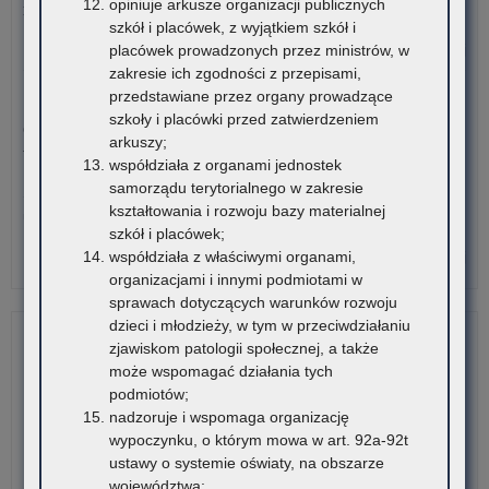
opiniuje arkusze organizacji publicznych
rekrutacyjnego uzupełniającego na rok szkolny 2026/2027
szkół i placówek, z wyjątkiem szkół i
o:
Czytaj więcej
placówek prowadzonych przez ministrów, w
Mał
zakresie ich zgodności z przepisami,
Ko
przedstawiane przez organy prowadzące
3 sierpnia 2026
Jęz
szkoły i placówki przed zatwierdzeniem
Ogólnopolski Konkurs Filmowy „Wieś mnie kręci, ja kręcę
His
arkuszy;
wieś”
współdziała z organami jednostek
samorządu terytorialnego w zakresie
Stowarzyszenie „Kulturalne Ponidzie” w Chrobrzu zaprasza do
kształtowania i rozwoju bazy materialnej
udziału w Ogólnopolskim…
szkół i placówek;
o:
współdziała z właściwymi organami,
Czytaj więcej
Mał
organizacjami i innymi podmiotami w
Ko
sprawach dotyczących warunków rozwoju
Jęz
dzieci i młodzieży, w tym w przeciwdziałaniu
His
zjawiskom patologii społecznej, a także
może wspomagać działania tych
podmiotów;
nadzoruje i wspomaga organizację
wypoczynku, o którym mowa w art. 92a-92t
ustawy o systemie oświaty, na obszarze
województwa;