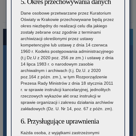
5. Okres przechowywania danych
Dane osobowe przetwarzane przez Kuratorium
Oświaty w Krakowie przechowywane będą przez
okres niezbędny do realizacji celu dla jakiego
zostały zebrane oraz zgodnie z terminami
Bezpłatne numery pomocowe
archiwizacji określonymi przez ustawy
kompetencyjne lub ustawę z dnia 14 czerwca
1960 r. Kodeks postępowania administracyjnego
(t.j Dz.U z 2020 poz. 256 ze zm.) i ustawę z dnia
14 lipca 1983 r. o narodowym zasobie
archiwalnym i archiwach (t.j. Dz.U. z 2020
poz.164 z póżn. zm.), w tym Rozporządzenie
Prezesa Rady Ministrów z dnia 18 stycznia 2011
r. w sprawie instrukcji kancelaryjnej, jednolitych
rzeczowych wykazów akt oraz instrukcji w
sprawie organizacji i zakresu działania archiwów
zakładowych (Dz. U. Nr 14, poz. 67 z późn. zm).
6. Przysługujące uprawnienia
Każda osoba, z wyjątkami zastrzeżonymi