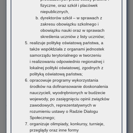
ćwi
Związek Romów Polskich ogłasza konkurs stypendialny dla
fizyczne, oraz szkół i placówek
(w
romskich uczniów szkół…
niepublicznych,
szk
dyrektorów szkół – w sprawach z
o:
Czytaj więcej
zakresu obowiązku szkolnego i
Ko
obowiązku nauki oraz w sprawach
sty
6 sierpnia 2026
skreślenia uczniów z listy uczniów;
dla
VI edycja Ogólnopolskiej Olimpiady Wiedzy o
realizuje politykę oświatową państwa, a
rom
Procesie Inwestycyjno-Budowlanym
także współdziała z organami jednostek
ucz
samorządu terytorialnego w tworzeniu
szk
Komitet Główny Ogólnopolskiej Olimpiady Wiedzy
i realizowaniu odpowiednio regionalnej i
po
o Procesie Inwestycyjno-Budowlanym przekazuje
lokalnej polityki oświatowej, zgodnych z
ora
harmonogram…
polityką oświatową państwa;
stu
opracowuje programy wykorzystania
rom
o:
Czytaj więcej
środków na dofinansowanie doskonalenia
VI
nauczycieli, wyodrębnionych w budżecie
edy
5 sierpnia 2026
wojewody, po zasięgnięciu opinii związków
Ogó
zawodowych, reprezentatywnych w
Ogłoszenie o naborze kandydatów na stanowisko doradcy
Oli
rozumieniu ustawy o Radzie Dialogu
metodycznego dla nauczycieli szkół i placówek znajdujących
Wi
Społecznego;
się na terenie województwa małopolskiego
o
organizuje olimpiady, konkursy, turnieje,
Pro
Kuratorium Oświaty w Krakowie ogłasza nabór kandydatów na
przeglądy oraz inne formy