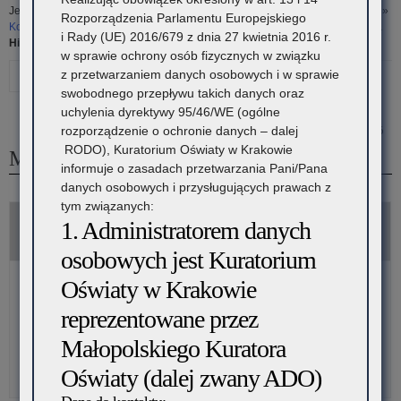
Jesteś tutaj:
Strona główna
»
Rodzice i Uczniowie
»
Konkursy przedmiotowe
»
Rozporządzenia Parlamentu Europejskiego
Konkursy przedmiotowe - arkusze archiwalne
»
Małopolski Konkurs Języka
i Rady (UE) 2016/679 z dnia 27 kwietnia 2016 r.
Hiszpańskiego
w sprawie ochrony osób fizycznych w związku
Drukuj
Poprzedni
z przetwarzaniem danych osobowych i w sprawie
swobodnego przepływu takich danych oraz
artykuł
uchylenia dyrektywy 95/46/WE (ogólne
29 maja 2026
rozporządzenie o ochronie danych – dalej
Małopolski
RODO), Kuratorium Oświaty w Krakowie
Małopolski Konkurs Języka Hiszpańskiego
Konkurs
informuje o zasadach przetwarzania Pani/Pana
danych osobowych i przysługujących prawach z
Języka
tym związanych:
1. Administratorem danych
Polskiego
Rok szkolny 2020/2021
osobowych jest Kuratorium
Etap szkolny – zadania
Oświaty w Krakowie
Etap szkolny – schemat oceniania
reprezentowane przez
Etap rejonowy – zadania
Etap rejonowy – schemat oceniania
Małopolskiego Kuratora
Etap wojewódzki – zadania
Etap wojewódzki – schemat oceniania
Oświaty (dalej zwany ADO)