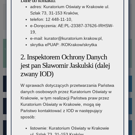
Dane do kontaktu:
adres: Kuratorium Oświaty w Krakowie ul.
Szlak 73, 31-153 Kraków,
Rozwiń
Metryka
telefon: 12 448-11-10,
e-Doręczenia: AE:PL-23387-37626-IRHSW-
19,
e-mail: kurator@kuratorium.krakow.pl,
skrytka ePUAP: /KOKrakow/skrytka
2. Inspektorem Ochrony Danych
jest pan Sławomir Jaskulski (dalej
zwany IOD)
For Foreigners
W sprawach dotyczących przetwarzania Państwa
danych osobowych przez Kuratorium Oświaty w
Krakowie, w tym realizacji Państwa praw przez
Kuratorium Oświaty w Krakowie, mogą się
Wykaz szkół i placówek
Państwo kontaktować z IOD w następujący
sposób:
Rekrutacja
listownie: Kuratorium Oświaty w Krakowie
ul. Szlak 73, 31-153 Kraków,