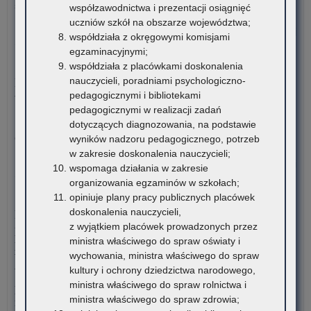
Inw
stanowisko doradców…
współzawodnictwa i prezentacji osiągnięć
Bu
uczniów szkół na obszarze województwa;
o:
Czytaj więcej
współdziała z okręgowymi komisjami
Ogł
egzaminacyjnymi;
o
5 sierpnia 2026
współdziała z placówkami doskonalenia
na
nauczycieli, poradniami psychologiczno-
Materiały dotyczące nowych podstaw programowych
ka
pedagogicznymi i bibliotekami
wprowadzanych w związku z Reformą Kompas Jutra
na
pedagogicznymi w realizacji zadań
sta
Instytut Badań Edukacyjnych-Państwowy Instytut Badawczy
dotyczących diagnozowania, na podstawie
dor
oraz Ośrodek Rozwoju Edukacji zapraszają…
wyników nadzoru pedagogicznego, potrzeb
me
w zakresie doskonalenia nauczycieli;
dla
o:
Czytaj więcej
wspomaga działania w zakresie
nau
Mał
organizowania egzaminów w szkołach;
szk
Ko
4 sierpnia 2026
opiniuje plany pracy publicznych placówek
i
Jęz
doskonalenia nauczycieli,
Komunikat Małopolskiego Kuratora Oświaty w sprawie
pl
His
z wyjątkiem placówek prowadzonych przez
przekazywania informacji o liczbie wolnych miejsc w
zna
ministra właściwego do spraw oświaty i
publicznych liceach ogólnokształcących, technikach,
się
wychowania, ministra właściwego do spraw
branżowych szkołach I stopnia, szkołach policealnych,
na
kultury i ochrony dziedzictwa narodowego,
branżowych szkołach II stopnia, publicznych szkołach
ter
ministra właściwego do spraw rolnictwa i
podstawowych dla dorosłych – postępowanie rekrutacyjne na
wo
ministra właściwego do spraw zdrowia;
rok szkolny 2026/2027 oraz po przeprowadzeniu postępowania
mał