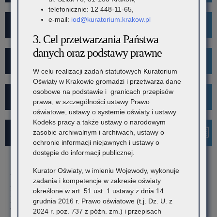
telefonicznie: 12 448-11-65,
e-mail:
iod@kuratorium.krakow.pl
Mediacje
3. Cel przetwarzania Państwa
danych oraz podstawy prawne
Projekt Kibicuj z Klasą
W celu realizacji zadań statutowych Kuratorium
Oświaty w Krakowie gromadzi i przetwarza dane
osobowe na podstawie i granicach przepisów
Kampania społeczna "Ustal z Babcią Hasło"
prawa, w szczególności ustawy Prawo
oświatowe, ustawy o systemie oświaty i ustawy
Kodeks pracy a także ustawy o narodowym
Najnowsze informacje
zasobie archiwalnym i archiwach, ustawy o
ochronie informacji niejawnych i ustawy o
dostępie do informacji publicznej.
7 sierpnia 2026
Kurator Oświaty, w imieniu Wojewody, wykonuje
Dane ostateczne – Rządowy program pomocy uczniom
zadania i kompetencje w zakresie oświaty
niepełnosprawnym w formie dofinansowania zakupu
określone w art. 51 ust. 1 ustawy z dnia 14
podręczników, materiałów edukacyjnych i materiałów
grudnia 2016 r. Prawo oświatowe (t.j. Dz. U. z
ćwiczeniowych (wyprawka szkolna)
2024 r. poz. 737 z późn. zm.) i przepisach