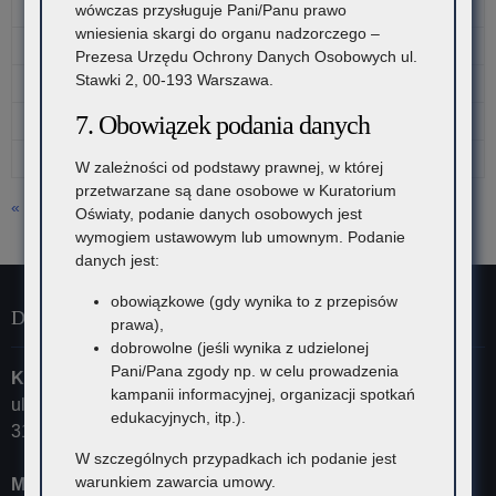
3
4
5
6
7
8
9
wówczas przysługuje Pani/Panu prawo
wniesienia skargi do organu nadzorczego –
10
11
12
13
14
15
16
Prezesa Urzędu Ochrony Danych Osobowych ul.
Stawki 2, 00-193 Warszawa.
17
18
19
20
21
22
23
7. Obowiązek podania danych
24
25
26
27
28
29
30
31
W zależności od podstawy prawnej, w której
przetwarzane są dane osobowe w Kuratorium
« lip
Oświaty, podanie danych osobowych jest
wymogiem ustawowym lub umownym. Podanie
danych jest:
obowiązkowe (gdy wynika to z przepisów
Dane kontaktowe
prawa),
dobrowolne (jeśli wynika z udzielonej
Pani/Pana zgody np. w celu prowadzenia
Kuratorium Oświaty w Krakowie
kampanii informacyjnej, organizacji spotkań
ul. Szlak 73
edukacyjnych, itp.).
31-153 Kraków
W szczególnych przypadkach ich podanie jest
warunkiem zawarcia umowy.
Małopolski Kurator Oświaty