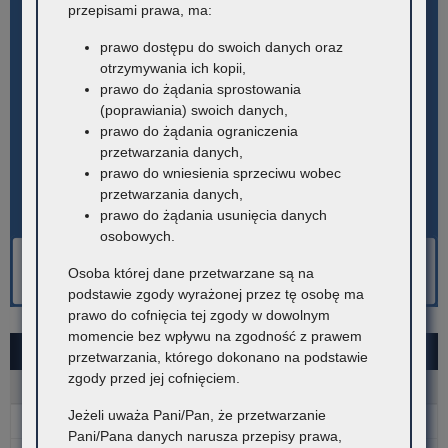
przepisami prawa, ma:
prawo dostępu do swoich danych oraz
otrzymywania ich kopii,
prawo do żądania sprostowania
(poprawiania) swoich danych,
prawo do żądania ograniczenia
przetwarzania danych,
prawo do wniesienia sprzeciwu wobec
przetwarzania danych,
prawo do żądania usunięcia danych
osobowych.
Osoba której dane przetwarzane są na
podstawie zgody wyrażonej przez tę osobę ma
prawo do cofnięcia tej zgody w dowolnym
momencie bez wpływu na zgodność z prawem
SIERPIEŃ 2026
przetwarzania, którego dokonano na podstawie
zgody przed jej cofnięciem.
P
W
Ś
C
P
S
N
Jeżeli uważa Pani/Pan, że przetwarzanie
1
2
Pani/Pana danych narusza przepisy prawa,