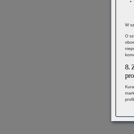
W sz
O sz
obow
niep
komó
8. 
pro
Kura
mark
prof