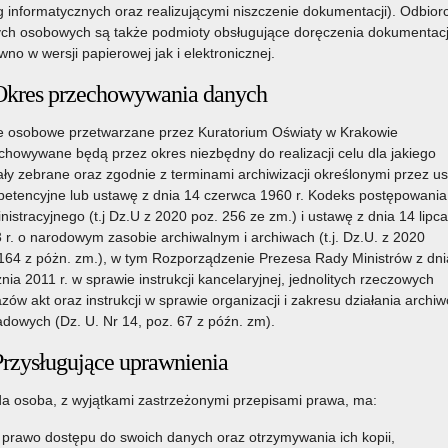
dstawowa
g informatycznych oraz realizującymi niszczenie dokumentacji). Odbior
ch osobowych są także podmioty obsługujące doręczenia dokumentacj
wno w wersji papierowej jak i elektronicznej.
olny 2019/2020
Okres przechowywania danych
 osobowe przetwarzane przez Kuratorium Oświaty w Krakowie
chowywane będą przez okres niezbędny do realizacji celu dla jakiego
ały zebrane oraz zgodnie z terminami archiwizacji określonymi przez u
etencyjne lub ustawę z dnia 14 czerwca 1960 r. Kodeks postępowania
nistracyjnego (t.j Dz.U z 2020 poz. 256 ze zm.) i ustawę z dnia 14 lipca
 r. o narodowym zasobie archiwalnym i archiwach (t.j. Dz.U. z 2020
164 z póżn. zm.), w tym Rozporządzenie Prezesa Rady Ministrów z dni
znia 2011 r. w sprawie instrukcji kancelaryjnej, jednolitych rzeczowych
zów akt oraz instrukcji w sprawie organizacji i zakresu działania archi
olny 2020/2021
adowych (Dz. U. Nr 14, poz. 67 z późn. zm).
Przysługujące uprawnienia
a osoba, z wyjątkami zastrzeżonymi przepisami prawa, ma:
prawo dostępu do swoich danych oraz otrzymywania ich kopii,