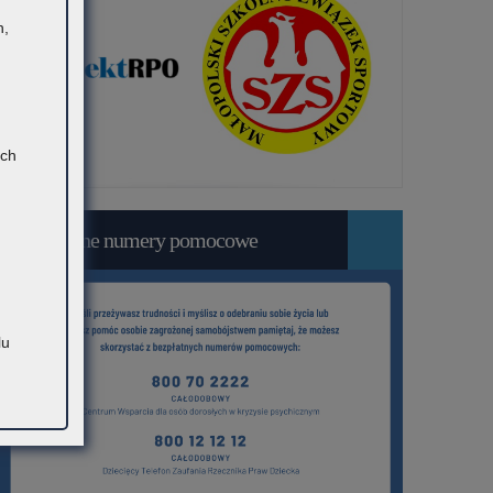
h,
ach
Bezpłatne numery pomocowe
lu