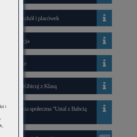
Wykaz szkół i placówek
Rekrutacja
Mediacje
Projekt Kibicuj z Klasą
zi i
Kampania społeczna "Ustal z Babcią
Hasło"
y
h,