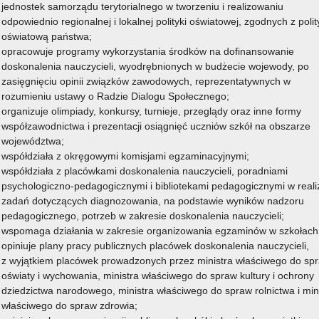
jednostek samorządu terytorialnego w tworzeniu i realizowaniu
odpowiednio regionalnej i lokalnej polityki oświatowej, zgodnych z poli
oświatową państwa;
opracowuje programy wykorzystania środków na dofinansowanie
doskonalenia nauczycieli, wyodrębnionych w budżecie wojewody, po
olny 2016/2017
zasięgnięciu opinii związków zawodowych, reprezentatywnych w
rozumieniu ustawy o Radzie Dialogu Społecznego;
organizuje olimpiady, konkursy, turnieje, przeglądy oraz inne formy
współzawodnictwa i prezentacji osiągnięć uczniów szkół na obszarze
województwa;
współdziała z okręgowymi komisjami egzaminacyjnymi;
współdziała z placówkami doskonalenia nauczycieli, poradniami
psychologiczno-pedagogicznymi i bibliotekami pedagogicznymi w realiz
zadań dotyczących diagnozowania, na podstawie wyników nadzoru
pedagogicznego, potrzeb w zakresie doskonalenia nauczycieli;
wspomaga działania w zakresie organizowania egzaminów w szkołach
olny 2017/2018
opiniuje plany pracy publicznych placówek doskonalenia nauczycieli,
z wyjątkiem placówek prowadzonych przez ministra właściwego do sp
oświaty i wychowania, ministra właściwego do spraw kultury i ochrony
dziedzictwa narodowego, ministra właściwego do spraw rolnictwa i min
właściwego do spraw zdrowia;