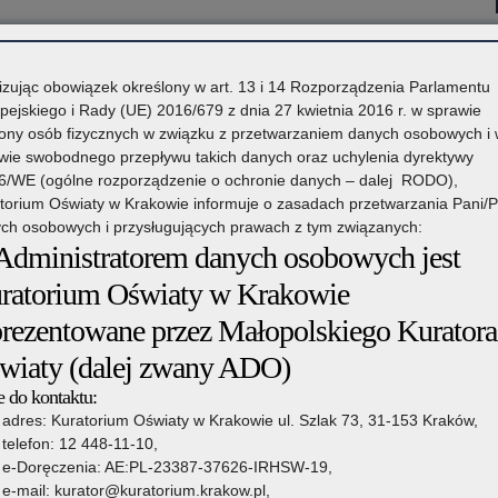
izując obowiązek określony w art. 13 i 14 Rozporządzenia Parlamentu
munikaty
pejskiego i Rady (UE) 2016/679 z dnia 27 kwietnia 2016 r. w sprawie
ony osób fizycznych w związku z przetwarzaniem danych osobowych i
wie swobodnego przepływu takich danych oraz uchylenia dyrektywy
6/WE (ogólne rozporządzenie o ochronie danych – dalej RODO),
torium Oświaty w Krakowie informuje o zasadach przetwarzania Pani/
do etapu rejonowego
ch osobowych i przysługujących prawach z tym związanych:
 Administratorem danych osobowych jest
ntanna a udział w konkursie
ratorium Oświaty w Krakowie
 do etapu wojewódzkiego
a informacja przed etapem wojewódzkim
prezentowane przez Małopolskiego Kuratora
wiaty (dalej zwany ADO)
tanna, izolacja a udział w konkursie
 do kontaktu:
adres: Kuratorium Oświaty w Krakowie ul. Szlak 73, 31-153 Kraków,
telefon: 12 448-11-10,
e-Doręczenia: AE:PL-23387-37626-IRHSW-19,
e-mail: kurator@kuratorium.krakow.pl,