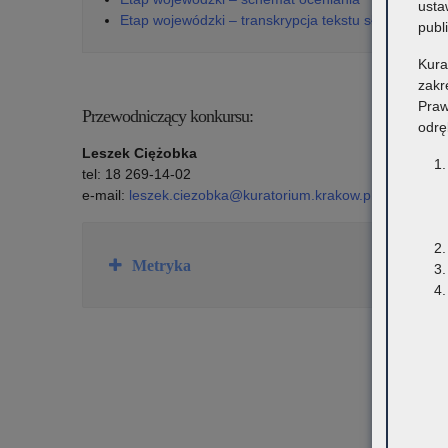
usta
Etap wojewódzki – transkrypcja tekstu słuchanego
publ
Kura
zakr
Praw
Przewodniczący konkursu:
odrę
Leszek Ciężobka
tel: 18 269-14-02
e-mail:
leszek.ciezobka@kuratorium.krakow.pl
Rozwiń
Metryka