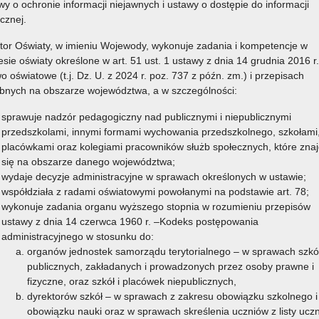
wy o ochronie informacji niejawnych i ustawy o dostępie do informacji
icznej.
tor Oświaty, w imieniu Wojewody, wykonuje zadania i kompetencje w
esie oświaty określone w art. 51 ust. 1 ustawy z dnia 14 grudnia 2016 r.
o oświatowe (t.j. Dz. U. z 2024 r. poz. 737 z późn. zm.) i przepisach
bnych na obszarze województwa, a w szczególności:
sprawuje nadzór pedagogiczny nad publicznymi i niepublicznymi
przedszkolami, innymi formami wychowania przedszkolnego, szkołami
placówkami oraz kolegiami pracowników służb społecznych, które znaj
się na obszarze danego województwa;
wydaje decyzje administracyjne w sprawach określonych w ustawie;
współdziała z radami oświatowymi powołanymi na podstawie art. 78;
wykonuje zadania organu wyższego stopnia w rozumieniu przepisów
ustawy z dnia 14 czerwca 1960 r. –Kodeks postępowania
administracyjnego w stosunku do:
organów jednostek samorządu terytorialnego – w sprawach szkó
publicznych, zakładanych i prowadzonych przez osoby prawne i
fizyczne, oraz szkół i placówek niepublicznych,
dyrektorów szkół – w sprawach z zakresu obowiązku szkolnego i
obowiązku nauki oraz w sprawach skreślenia uczniów z listy ucz