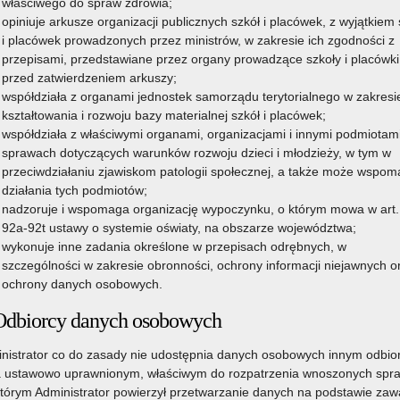
właściwego do spraw zdrowia;
opiniuje arkusze organizacji publicznych szkół i placówek, z wyjątkiem 
i placówek prowadzonych przez ministrów, w zakresie ich zgodności z
przepisami, przedstawiane przez organy prowadzące szkoły i placówki
przed zatwierdzeniem arkuszy;
współdziała z organami jednostek samorządu terytorialnego w zakresi
kształtowania i rozwoju bazy materialnej szkół i placówek;
współdziała z właściwymi organami, organizacjami i innymi podmiotam
sprawach dotyczących warunków rozwoju dzieci i młodzieży, w tym w
przeciwdziałaniu zjawiskom patologii społecznej, a także może wspo
działania tych podmiotów;
nadzoruje i wspomaga organizację wypoczynku, o którym mowa w art.
92a-92t ustawy o systemie oświaty, na obszarze województwa;
wykonuje inne zadania określone w przepisach odrębnych, w
szczególności w zakresie obronności, ochrony informacji niejawnych o
ochrony danych osobowych.
Odbiorcy danych osobowych
nistrator co do zasady nie udostępnia danych osobowych innym odbi
 ustawowo uprawnionym, właściwym do rozpatrzenia wnoszonych spr
którym Administrator powierzył przetwarzanie danych na podstawie zawa