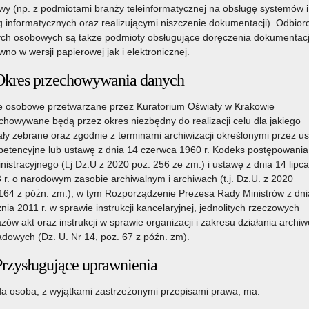
y (np. z podmiotami branży teleinformatycznej na obsługę systemów i
g informatycznych oraz realizującymi niszczenie dokumentacji). Odbior
ch osobowych są także podmioty obsługujące doręczenia dokumentacj
wno w wersji papierowej jak i elektronicznej.
Okres przechowywania danych
 osobowe przetwarzane przez Kuratorium Oświaty w Krakowie
chowywane będą przez okres niezbędny do realizacji celu dla jakiego
ały zebrane oraz zgodnie z terminami archiwizacji określonymi przez u
etencyjne lub ustawę z dnia 14 czerwca 1960 r. Kodeks postępowania
nistracyjnego (t.j Dz.U z 2020 poz. 256 ze zm.) i ustawę z dnia 14 lipca
 r. o narodowym zasobie archiwalnym i archiwach (t.j. Dz.U. z 2020
164 z póżn. zm.), w tym Rozporządzenie Prezesa Rady Ministrów z dni
znia 2011 r. w sprawie instrukcji kancelaryjnej, jednolitych rzeczowych
zów akt oraz instrukcji w sprawie organizacji i zakresu działania archi
adowych (Dz. U. Nr 14, poz. 67 z późn. zm).
Przysługujące uprawnienia
a osoba, z wyjątkami zastrzeżonymi przepisami prawa, ma: