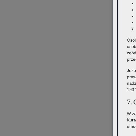
Osob
osob
zgod
prze
Jeże
praw
nadz
193 
7. 
W za
Kura
umow