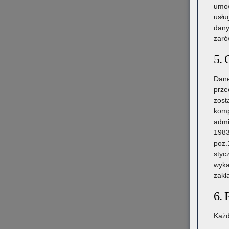
umow
usłu
dany
zaró
5. 
Dane
prze
zost
komp
admi
1983
poz.
styc
wyka
zakł
6. 
Każd