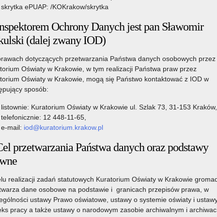
skrytka ePUAP: /KOKrakow/skrytka
ateriały
Inspektorem Ochrony Danych jest pan Sławomir
kulski (dalej zwany IOD)
rawach dotyczących przetwarzania Państwa danych osobowych przez
literatury
torium Oświaty w Krakowie, w tym realizacji Państwa praw przez
torium Oświaty w Krakowie, mogą się Państwo kontaktować z IOD w
ępujący sposób:
listownie: Kuratorium Oświaty w Krakowie ul. Szlak 73, 31-153 Kraków,
telefonicznie: 12 448-11-65,
e-mail:
iod@kuratorium.krakow.pl
Cel przetwarzania Państwa danych oraz podstawy
awne
lu realizacji zadań statutowych Kuratorium Oświaty w Krakowie gromad
twarza dane osobowe na podstawie i granicach przepisów prawa, w
ególności ustawy Prawo oświatowe, ustawy o systemie oświaty i ustaw
ks pracy a także ustawy o narodowym zasobie archiwalnym i archiwac