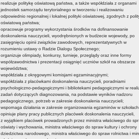
realizuje politykę oświatową państwa, a także współdziała z organami
jednostek samorządu terytorialnego w tworzeniu i realizowaniu
odpowiednio regionalnej i lokalnej polityki oświatowej, zgodnych z poli
oświatową państwa;
opracowuje programy wykorzystania środków na dofinansowanie
doskonalenia nauczycieli, wyodrębnionych w budżecie wojewody, po
zasięgnięciu opinii związków zawodowych, reprezentatywnych w
rozumieniu ustawy o Radzie Dialogu Społecznego;
organizuje olimpiady, konkursy, turnieje, przeglądy oraz inne formy
współzawodnictwa i prezentacji osiągnięć uczniów szkół na obszarze
województwa;
współdziała z okręgowymi komisjami egzaminacyjnymi;
współdziała z placówkami doskonalenia nauczycieli, poradniami
psychologiczno-pedagogicznymi i bibliotekami pedagogicznymi w realiz
zadań dotyczących diagnozowania, na podstawie wyników nadzoru
pedagogicznego, potrzeb w zakresie doskonalenia nauczycieli;
wspomaga działania w zakresie organizowania egzaminów w szkołach
opiniuje plany pracy publicznych placówek doskonalenia nauczycieli,
z wyjątkiem placówek prowadzonych przez ministra właściwego do sp
oświaty i wychowania, ministra właściwego do spraw kultury i ochrony
dziedzictwa narodowego, ministra właściwego do spraw rolnictwa i min