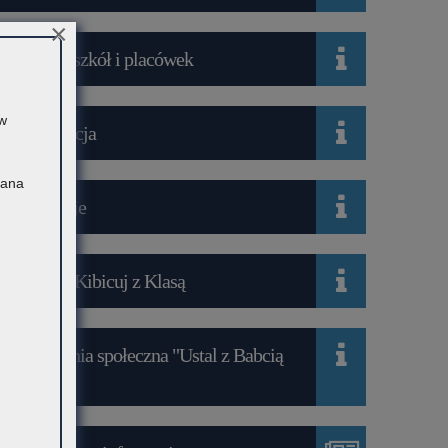
×
Wykaz szkół i placówek
 w
Rekrutacja
Pana
Mediacje
Projekt Kibicuj z Klasą
Kampania społeczna "Ustal z Babcią
Hasło"