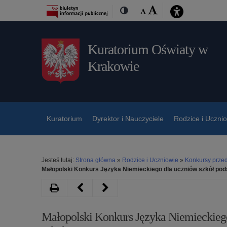
Przejdź
Przejdź
Dostępność
Rozmiar
Domyślna
Wielka
Kontrast
do
do
czcionki:
treśći
nawigacji
Kuratorium Oświaty w
Krakowie
Kuratorium
Dyrektor i Nauczyciele
Rodzice i Uczni
Jesteś tutaj:
Strona główna
»
Rodzice i Uczniowie
»
Konkursy prze
Małopolski Konkurs Języka Niemieckiego dla uczniów szkół pod
Drukuj
Następny
Poprzedni
artykuł
artykuł
Małopolski Konkurs Języka Niemieckieg
Małopolski
Małopolski