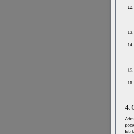
4. 
Admi
poza
lub 