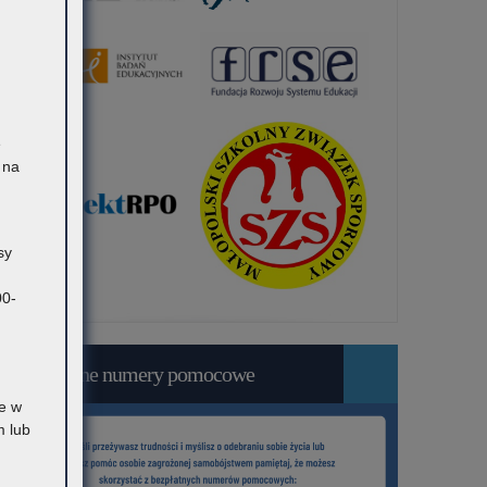
ę
 na
sy
00-
Bezpłatne numery pomocowe
e w
 lub