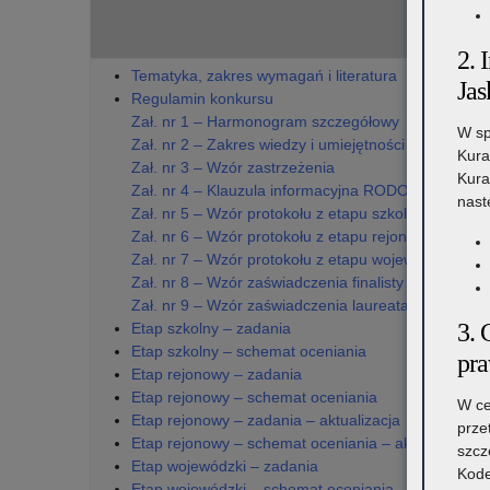
M
2. 
Tematyka, zakres wymagań i literatura
Jas
Regulamin konkursu
Zał. nr 1 – Harmonogram szczegółowy
W sp
Zał. nr 2 – Zakres wiedzy i umiejętności oraz wykaz 
Kura
Zał. nr 3 – Wzór zastrzeżenia
Kura
Zał. nr 4 – Klauzula informacyjna RODO
nast
Zał. nr 5 – Wzór protokołu z etapu szkolnego
Zał. nr 6 – Wzór protokołu z etapu rejonowego
Zał. nr 7 – Wzór protokołu z etapu wojewódzkiego
Zał. nr 8 – Wzór zaświadczenia finalisty
Zał. nr 9 – Wzór zaświadczenia laureata
3. 
Etap szkolny – zadania
Etap szkolny – schemat oceniania
pr
Etap rejonowy – zadania
Etap rejonowy – schemat oceniania
W ce
Etap rejonowy – zadania – aktualizacja
prze
Etap rejonowy – schemat oceniania – aktualizacja
szcz
Etap wojewódzki – zadania
Kode
Etap wojewódzki – schemat oceniania