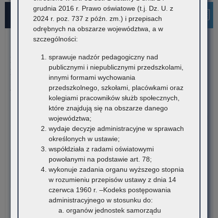
grudnia 2016 r. Prawo oświatowe (t.j. Dz. U. z
Najnowsze informacje
2024 r. poz. 737 z późn. zm.) i przepisach
odrębnych na obszarze województwa, a w
szczególności:
6 sierpnia 2026
sprawuje nadzór pedagogiczny nad
Konkurs stypendialny dla romskich uczniów szkół
publicznymi i niepublicznymi przedszkolami,
ponadpodstawowych oraz studentów romskich
innymi formami wychowania
przedszkolnego, szkołami, placówkami oraz
Związek Romów Polskich ogłasza konkurs stypendialny dla
kolegiami pracowników służb społecznych,
romskich uczniów szkół…
które znajdują się na obszarze danego
o:
Czytaj więcej
województwa;
Ko
wydaje decyzje administracyjne w sprawach
sty
określonych w ustawie;
6 sierpnia 2026
dla
współdziała z radami oświatowymi
VI edycja Ogólnopolskiej Olimpiady Wiedzy o
rom
powołanymi na podstawie art. 78;
Procesie Inwestycyjno-Budowlanym
ucz
wykonuje zadania organu wyższego stopnia
szk
w rozumieniu przepisów ustawy z dnia 14
Komitet Główny Ogólnopolskiej Olimpiady Wiedzy
po
czerwca 1960 r. –Kodeks postępowania
o Procesie Inwestycyjno-Budowlanym przekazuje
ora
administracyjnego w stosunku do:
harmonogram…
stu
organów jednostek samorządu