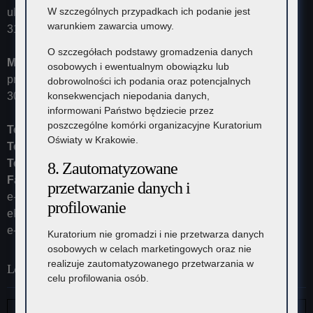
W szczególnych przypadkach ich podanie jest
ul. Szlak 73
warunkiem zawarcia umowy.
31-153 Kraków
O szczegółach podstawy gromadzenia danych
Małopolski Kurator Oświaty
osobowych i ewentualnym obowiązku lub
przyjmuje ul. Kazimierza Morawskiego 5,
dobrowolności ich podania oraz potencjalnych
30-102 Kraków
konsekwencjach niepodania danych,
informowani Państwo będziecie przez
poszczególne komórki organizacyjne Kuratorium
Tel:
12 448-11-10
Oświaty w Krakowie.
Tel:
12 448-11-15
Tel:
12 448-11-20
8. Zautomatyzowane
Fax:
12 448-11-62
przetwarzanie danych i
e-mail:
kurator@kuratorium.krakow.pl
profilowanie
ePUAP (adres skrytki): /KOKrakow/skrytka
e-Doręczenia: AE:PL-23387-37626-IRHSW-19
Kuratorium nie gromadzi i nie przetwarza danych
osobowych w celach marketingowych oraz nie
realizuje zautomatyzowanego przetwarzania w
Lokalizacja
celu profilowania osób.