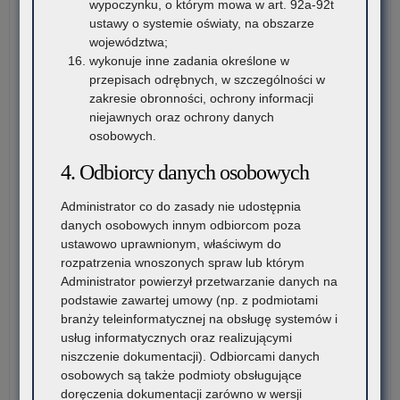
wypoczynku, o którym mowa w art. 92a-92t
zag
po
ustawy o systemie oświaty, na obszarze
na
dni
województwa;
rze
wol
wykonuje inne zadania określone w
Kur
przepisach odrębnych, w szczególności w
Ośw
zakresie obronności, ochrony informacji
w
niejawnych oraz ochrony danych
Kra
osobowych.
4. Odbiorcy danych osobowych
Administrator co do zasady nie udostępnia
danych osobowych innym odbiorcom poza
ustawowo uprawnionym, właściwym do
rozpatrzenia wnoszonych spraw lub którym
Administrator powierzył przetwarzanie danych na
podstawie zawartej umowy (np. z podmiotami
branży teleinformatycznej na obsługę systemów i
usług informatycznych oraz realizującymi
niszczenie dokumentacji). Odbiorcami danych
osobowych są także podmioty obsługujące
doręczenia dokumentacji zarówno w wersji