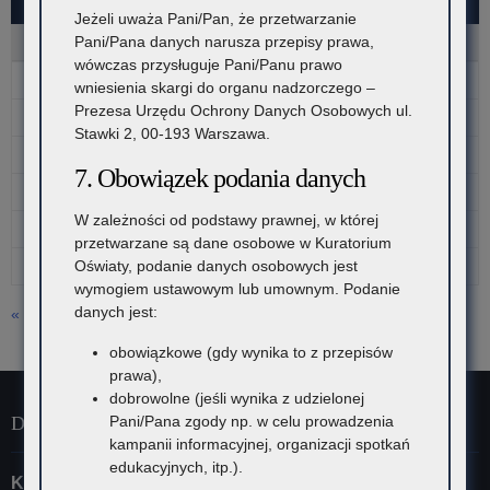
SIERPIEŃ 2026
Jeżeli uważa Pani/Pan, że przetwarzanie
Pani/Pana danych narusza przepisy prawa,
P
W
Ś
C
P
S
N
wówczas przysługuje Pani/Panu prawo
1
2
wniesienia skargi do organu nadzorczego –
Prezesa Urzędu Ochrony Danych Osobowych ul.
3
4
5
6
7
8
9
Stawki 2, 00-193 Warszawa.
10
11
12
13
14
15
16
7. Obowiązek podania danych
17
18
19
20
21
22
23
W zależności od podstawy prawnej, w której
24
25
26
27
28
29
30
przetwarzane są dane osobowe w Kuratorium
31
Oświaty, podanie danych osobowych jest
wymogiem ustawowym lub umownym. Podanie
danych jest:
« lip
obowiązkowe (gdy wynika to z przepisów
prawa),
dobrowolne (jeśli wynika z udzielonej
Dane kontaktowe
Pani/Pana zgody np. w celu prowadzenia
kampanii informacyjnej, organizacji spotkań
edukacyjnych, itp.).
Kuratorium Oświaty w Krakowie