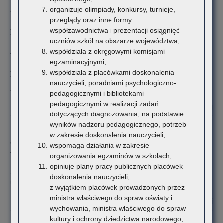
4 sierpnia 2026
i
za
organizuje olimpiady, konkursy, turnieje,
Komunikat Małopolskiego Kuratora Oświaty w sprawie
pl
na
przeglądy oraz inne formy
przekazywania informacji o liczbie wolnych miejsc w
zna
usł
współzawodnictwa i prezentacji osiągnięć
publicznych liceach ogólnokształcących, technikach,
się
spo
uczniów szkół na obszarze województwa;
branżowych szkołach I stopnia, szkołach policealnych,
na
„Św
współdziała z okręgowymi komisjami
branżowych szkołach II stopnia, publicznych szkołach
ter
usł
egzaminacyjnymi;
podstawowych dla dorosłych – postępowanie rekrutacyjne na
wo
po
współdziała z placówkami doskonalenia
rok szkolny 2026/2027 oraz po przeprowadzeniu postępowania
mał
w
nauczycieli, poradniami psychologiczno-
rekrutacyjnego uzupełniającego na rok szkolny 2026/2027
obr
pedagogicznymi i bibliotekami
kr
pedagogicznymi w realizacji zadań
o:
Czytaj więcej
i
dotyczących diagnozowania, na podstawie
Ogł
zag
wyników nadzoru pedagogicznego, potrzeb
o
3 sierpnia 2026
na
w zakresie doskonalenia nauczycieli;
za
Ogólnopolski Konkurs Filmowy „Wieś mnie kręci, ja kręcę
rze
wspomaga działania w zakresie
na
wieś”
Kur
organizowania egzaminów w szkołach;
usł
Ośw
opiniuje plany pracy publicznych placówek
spo
Stowarzyszenie „Kulturalne Ponidzie” w Chrobrzu zaprasza do
w
doskonalenia nauczycieli,
„Św
udziału w Ogólnopolskim…
Kra
z wyjątkiem placówek prowadzonych przez
usł
ministra właściwego do spraw oświaty i
po
o:
Czytaj więcej
wychowania, ministra właściwego do spraw
w
Ogł
kultury i ochrony dziedzictwa narodowego,
obr
o