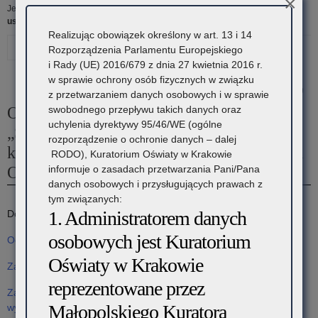
×
Jesteś tutaj:
Strona główna
»
Kuratorium
»
Ogłoszenie o zamówieniu na
usługi społeczne „Świadczenie usług pocztowych w...
Realizując obowiązek określony w art. 13 i 14
Drukuj
Następny
Poprzedni
Rozporządzenia Parlamentu Europejskiego
i Rady (UE) 2016/679 z dnia 27 kwietnia 2016 r.
artykuł
artykuł
w sprawie ochrony osób fizycznych w związku
18 listopada 2019
Zapytanie
Informacja
z przetwarzaniem danych osobowych i w sprawie
swobodnego przepływu takich danych oraz
Ogłoszenie o zamówieniu na usługi społeczne
ofertowe
o
uchylenia dyrektywy 95/46/WE (ogólne
„Świadczenie usług pocztowych w obrocie
rozporządzenie o ochronie danych – dalej
na
udzieleniu
krajowym i zagranicznym na rzecz Kuratorium
RODO), Kuratorium Oświaty w Krakowie
„Świadczenie
zamówienia
informuje o zasadach przetwarzania Pani/Pana
Oświaty w Krakowie”
danych osobowych i przysługujących prawach z
usług
na
tym związanych:
1. Administratorem danych
Do pobrania:
w
„Dostawę
osobowych jest Kuratorium
zakresie
materiałów
Ogłoszenie o zamówieniu
Oświaty w Krakowie
utrzymania
biurowych
Załącznik nr 1 – formularz oferty
reprezentowane przez
czystości
i
Załącznik nr 2a – oświadczenie wykonawcy dotyczące przesłanek
Małopolskiego Kuratora
wykluczenia z postępowania
w
eksploatacyjnych