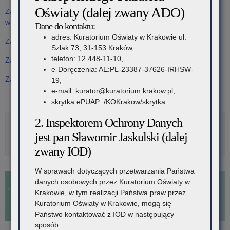
Oświaty (dalej zwany ADO)
Załącznik nr 2b – oświadczenie wykonawcy dotyczące spełnianie
pomieszczeniach
dla
warunków udziału w postępowaniu
Dane do kontaktu:
użytkowanych
Kuratorium
adres: Kuratorium Oświaty w Krakowie ul.
Załącznik nr 3 – opis przedmiotu zamówienia
przez
Oświaty
Szlak 73, 31-153 Kraków,
telefon: 12 448-11-10,
Załącznik nr 4 – wzór umowy
Delegaturę
w
e-Doręczenia: AE:PL-23387-37626-IRHSW-
Załącznik nr 5 – wykaz wykonanych usług
19,
Kuratorium
Krakowie”
e-mail: kurator@kuratorium.krakow.pl,
Oświaty
skrytka ePUAP: /KOKrakow/skrytka
w
2. Inspektorem Ochrony Danych
Rozwiń
Metryka
Wadowicach”
jest pan Sławomir Jaskulski (dalej
zwany IOD)
W sprawach dotyczących przetwarzania Państwa
danych osobowych przez Kuratorium Oświaty w
Krakowie, w tym realizacji Państwa praw przez
Kuratorium Oświaty w Krakowie, mogą się
Państwo kontaktować z IOD w następujący
sposób: