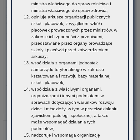
3 sierpnia 2026
ministra właściwego do spraw rolnictwa i
kr
za
Komunikat Małopolskiego Kuratora Oświaty w sprawie
ministra właściwego do spraw zdrowia;
i
na
zgłaszania zawodów wiedzy, artystycznych i sportowych na rok
opiniuje arkusze organizacji publicznych
zag
usł
szkolny 2027/2028
szkół i placówek, z wyjątkiem szkół i
na
spo
placówek prowadzonych przez ministrów, w
rze
„Św
Organizatorzy zawodów wiedzy, artystycznych i sportowych
zakresie ich zgodności z przepisami,
Kur
usł
działający na terenie szkół…
przedstawiane przez organy prowadzące
Ośw
po
szkoły i placówki przed zatwierdzeniem
w
w
o:
Czytaj więcej
arkuszy;
Kra
obr
Ogł
współdziała z organami jednostek
kr
o
30 lipca 2026
samorządu terytorialnego w zakresie
i
za
Komunikat – Urząd nieczynny z powodu dni wolnych
kształtowania i rozwoju bazy materialnej
zag
na
szkół i placówek;
na
usł
W tych terminach Urząd pozostanie nieczynny. Wszystkie
współdziała z właściwymi organami,
rze
spo
sprawy będzie można…
organizacjami i innymi podmiotami w
Kur
„Św
sprawach dotyczących warunków rozwoju
Ośw
usł
o:
Czytaj więcej
dzieci i młodzieży, w tym w przeciwdziałaniu
w
po
Ko
zjawiskom patologii społecznej, a także
Kra
w
–
może wspomagać działania tych
obr
Ur
podmiotów;
kr
nie
nadzoruje i wspomaga organizację
i
z