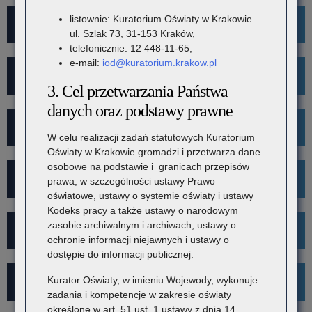
listownie: Kuratorium Oświaty w Krakowie
For Foreigners
ul. Szlak 73, 31-153 Kraków,
telefonicznie: 12 448-11-65,
e-mail:
iod@kuratorium.krakow.pl
Wykaz szkół i placówek
3. Cel przetwarzania Państwa
danych oraz podstawy prawne
Rekrutacja
W celu realizacji zadań statutowych Kuratorium
Oświaty w Krakowie gromadzi i przetwarza dane
osobowe na podstawie i granicach przepisów
Mediacje
prawa, w szczególności ustawy Prawo
oświatowe, ustawy o systemie oświaty i ustawy
Kodeks pracy a także ustawy o narodowym
zasobie archiwalnym i archiwach, ustawy o
Projekt Kibicuj z Klasą
ochronie informacji niejawnych i ustawy o
dostępie do informacji publicznej.
Kurator Oświaty, w imieniu Wojewody, wykonuje
Kampania społeczna "Ustal z Babcią Hasło"
zadania i kompetencje w zakresie oświaty
określone w art. 51 ust. 1 ustawy z dnia 14