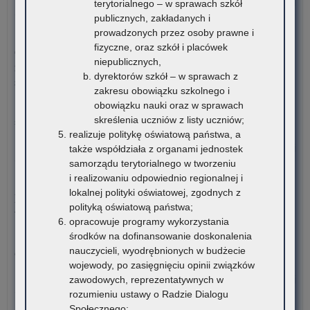
rom
o:
Czytaj więcej
terytorialnego – w sprawach szkół
VI
publicznych, zakładanych i
edy
prowadzonych przez osoby prawne i
5 sierpnia 2026
Ogó
fizyczne, oraz szkół i placówek
Ogłoszenie o naborze kandydatów na stanowisko doradcy
Oli
niepublicznych,
metodycznego dla nauczycieli szkół i placówek znajdujących
Wi
dyrektorów szkół – w sprawach z
się na terenie województwa małopolskiego
o
zakresu obowiązku szkolnego i
Pro
obowiązku nauki oraz w sprawach
Kuratorium Oświaty w Krakowie ogłasza nabór kandydatów na
Inw
skreślenia uczniów z listy uczniów;
stanowisko doradców…
Bu
realizuje politykę oświatową państwa, a
o:
Czytaj więcej
także współdziała z organami jednostek
Ogł
samorządu terytorialnego w tworzeniu
o
i realizowaniu odpowiednio regionalnej i
5 sierpnia 2026
na
lokalnej polityki oświatowej, zgodnych z
Materiały dotyczące nowych podstaw programowych
ka
polityką oświatową państwa;
wprowadzanych w związku z Reformą Kompas Jutra
na
opracowuje programy wykorzystania
sta
środków na dofinansowanie doskonalenia
Instytut Badań Edukacyjnych-Państwowy Instytut Badawczy
dor
nauczycieli, wyodrębnionych w budżecie
oraz Ośrodek Rozwoju Edukacji zapraszają…
me
wojewody, po zasięgnięciu opinii związków
dla
o:
Czytaj więcej
zawodowych, reprezentatywnych w
nau
Ogł
rozumieniu ustawy o Radzie Dialogu
szk
o
Społecznego;