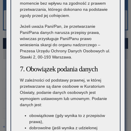
momencie bez wpływu na zgodność z prawem
przetwarzania, którego dokonano na podstawie
zgody przed jej cofnięciem.
Jeżeli uważa Pani/Pan, że przetwarzanie
Pani/Pana danych narusza przepisy prawa,
wówczas przysługuje Pani/Panu prawo
SIERPIEŃ 2026
wniesienia skargi do organu nadzorczego –
Prezesa Urzędu Ochrony Danych Osobowych ul.
P
W
Ś
C
P
S
N
Stawki 2, 00-193 Warszawa.
1
2
7. Obowiązek podania danych
3
4
5
6
7
8
9
W zależności od podstawy prawnej, w której
10
11
12
13
14
15
16
przetwarzane są dane osobowe w Kuratorium
Oświaty, podanie danych osobowych jest
17
18
19
20
21
22
23
wymogiem ustawowym lub umownym. Podanie
24
25
26
27
28
29
30
danych jest:
31
obowiązkowe (gdy wynika to z przepisów
prawa),
« lip
dobrowolne (jeśli wynika z udzielonej