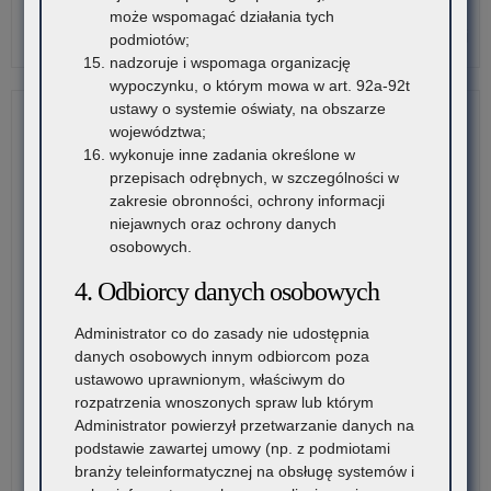
może wspomagać działania tych
o:
Czytaj więcej
podmiotów;
Za
nadzoruje i wspomaga organizację
str
wypoczynku, o którym mowa w art. 92a-92t
„O
ustawy o systemie oświaty, na obszarze
Sre
województwa;
Mus
wykonuje inne zadania określone w
20
przepisach odrębnych, w szczególności w
zakresie obronności, ochrony informacji
niejawnych oraz ochrony danych
osobowych.
4. Odbiorcy danych osobowych
Administrator co do zasady nie udostępnia
danych osobowych innym odbiorcom poza
ustawowo uprawnionym, właściwym do
rozpatrzenia wnoszonych spraw lub którym
Administrator powierzył przetwarzanie danych na
podstawie zawartej umowy (np. z podmiotami
branży teleinformatycznej na obsługę systemów i