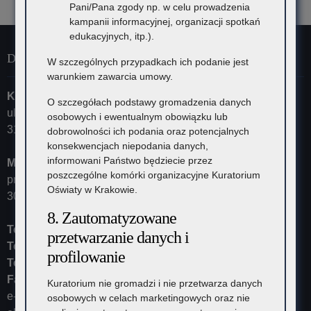
Pani/Pana zgody np. w celu prowadzenia
kampanii informacyjnej, organizacji spotkań
edukacyjnych, itp.).
Dane kontaktowe
W szczególnych przypadkach ich podanie jest
warunkiem zawarcia umowy.
Kuratorium Oświaty w Krakowie
O szczegółach podstawy gromadzenia danych
ul. Szlak 73
osobowych i ewentualnym obowiązku lub
31-153 Kraków
dobrowolności ich podania oraz potencjalnych
konsekwencjach niepodania danych,
informowani Państwo będziecie przez
Małopolski Kurator Oświaty
poszczególne komórki organizacyjne Kuratorium
przyjmuje ul. Kazimierza Morawskiego 5,
Oświaty w Krakowie.
30-102 Kraków
8. Zautomatyzowane
Tel:
12 448-11-10
przetwarzanie danych i
Tel:
12 448-11-15
profilowanie
Tel:
12 448-11-20
Fax:
12 448-11-62
Kuratorium nie gromadzi i nie przetwarza danych
e-mail:
kurator@kuratorium.krakow.pl
osobowych w celach marketingowych oraz nie