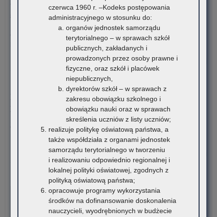
terenie województwa małopolskiego – rekrutacja na rok
czerwca 1960 r. –Kodeks postępowania
uc
szkolny 2026/2027
administracyjnego w stosunku do:
ni
organów jednostek samorządu
w
Załączniki Informacja o liczbie wolnych miejsc na semestr
terytorialnego – w sprawach szkół
for
pierwszy klas…
publicznych, zakładanych i
dof
prowadzonych przez osoby prawne i
za
o:
Czytaj więcej
fizyczne, oraz szkół i placówek
pod
Za
niepublicznych,
mat
str
6 sierpnia 2026
dyrektorów szkół – w sprawach z
edu
„O
Konkurs stypendialny dla romskich uczniów szkół
zakresu obowiązku szkolnego i
i
Sre
ponadpodstawowych oraz studentów romskich
obowiązku nauki oraz w sprawach
mat
Mus
skreślenia uczniów z listy uczniów;
ćwi
20
Związek Romów Polskich ogłasza konkurs stypendialny dla
realizuje politykę oświatową państwa, a
(w
romskich uczniów szkół…
także współdziała z organami jednostek
szk
samorządu terytorialnego w tworzeniu
o:
Czytaj więcej
i realizowaniu odpowiednio regionalnej i
Ko
lokalnej polityki oświatowej, zgodnych z
sty
6 sierpnia 2026
polityką oświatową państwa;
dla
VI edycja Ogólnopolskiej Olimpiady Wiedzy o
opracowuje programy wykorzystania
rom
Procesie Inwestycyjno-Budowlanym
środków na dofinansowanie doskonalenia
ucz
nauczycieli, wyodrębnionych w budżecie
szk