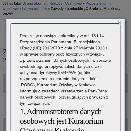
Jesteś tutaj:
Strona główna
»
Rodzice i Uczniowie
»
Pozostałe formy
współzawodnictwa uczniów
»
Zawody strzeleckie „O Srebrne Muszkiety
2025”
×
Drukuj
Następny
Poprzedni
artykuł
artykuł
Realizując obowiązek określony w art. 13 i 14
Rozporządzenia Parlamentu Europejskiego
31 marca 2025
Zawody
XVI
i Rady (UE) 2016/679 z dnia 27 kwietnia 2016 r.
Zawody strzeleckie „O Srebrne Muszkiety
sportowo-
Gala
w sprawie ochrony osób fizycznych w związku
2025”
z przetwarzaniem danych osobowych i w sprawie
obronne
Małopolskiego
swobodnego przepływu takich danych oraz
uchylenia dyrektywy 95/46/WE (ogólne
„Sprawni
Projektu
rozporządzenie o ochronie danych – dalej
Komunikaty
jak
Ekologicznego
RODO), Kuratorium Oświaty w Krakowie
informuje o zasadach przetwarzania Pani/Pana
żołnierze
EKOSZKOŁA
danych osobowych i przysługujących prawach z
Zaproszenie do udziału w zawodach wojewódzkich
tym związanych:
2025”
–
Wyniki zawodów wojewódzkich
1. Administratorem danych
EKOPRZEDSZKOLE
osobowych jest Kuratorium
–
Materiały
Oświaty w Krakowie