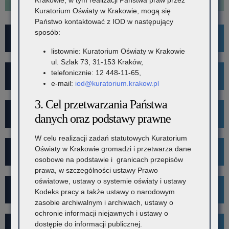
Kuratorium Oświaty w Krakowie, mogą się
Państwo kontaktować z IOD w następujący
sposób:
For Foreigners
listownie: Kuratorium Oświaty w Krakowie
ul. Szlak 73, 31-153 Kraków,
telefonicznie: 12 448-11-65,
Wykaz szkół i placówek
e-mail:
iod@kuratorium.krakow.pl
3. Cel przetwarzania Państwa
Rekrutacja
danych oraz podstawy prawne
W celu realizacji zadań statutowych Kuratorium
Oświaty w Krakowie gromadzi i przetwarza dane
Mediacje
osobowe na podstawie i granicach przepisów
prawa, w szczególności ustawy Prawo
oświatowe, ustawy o systemie oświaty i ustawy
Projekt Kibicuj z Klasą
Kodeks pracy a także ustawy o narodowym
zasobie archiwalnym i archiwach, ustawy o
ochronie informacji niejawnych i ustawy o
dostępie do informacji publicznej.
Kampania społeczna "Ustal z Babcią Hasło"