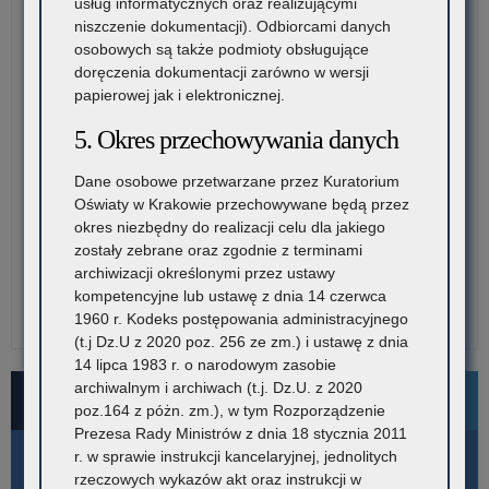
usług informatycznych oraz realizującymi
niszczenie dokumentacji). Odbiorcami danych
osobowych są także podmioty obsługujące
doręczenia dokumentacji zarówno w wersji
papierowej jak i elektronicznej.
5. Okres przechowywania danych
Dane osobowe przetwarzane przez Kuratorium
Oświaty w Krakowie przechowywane będą przez
okres niezbędny do realizacji celu dla jakiego
zostały zebrane oraz zgodnie z terminami
archiwizacji określonymi przez ustawy
kompetencyjne lub ustawę z dnia 14 czerwca
1960 r. Kodeks postępowania administracyjnego
(t.j Dz.U z 2020 poz. 256 ze zm.) i ustawę z dnia
14 lipca 1983 r. o narodowym zasobie
archiwalnym i archiwach (t.j. Dz.U. z 2020
Bezpłatne numery pomocowe
poz.164 z póżn. zm.), w tym Rozporządzenie
Prezesa Rady Ministrów z dnia 18 stycznia 2011
r. w sprawie instrukcji kancelaryjnej, jednolitych
rzeczowych wykazów akt oraz instrukcji w