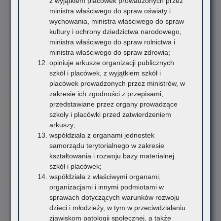
z wyjątkiem placówek prowadzonych przez
me
ministra właściwego do spraw oświaty i
dla
o:
Czytaj więcej
wychowania, ministra właściwego do spraw
nau
Za
kultury i ochrony dziedzictwa narodowego,
szk
str
4 sierpnia 2026
ministra właściwego do spraw rolnictwa i
i
„O
Komunikat Małopolskiego Kuratora Oświaty w sprawie
ministra właściwego do spraw zdrowia;
pl
Sre
przekazywania informacji o liczbie wolnych miejsc w
opiniuje arkusze organizacji publicznych
zna
Mus
publicznych liceach ogólnokształcących, technikach,
szkół i placówek, z wyjątkiem szkół i
się
20
branżowych szkołach I stopnia, szkołach policealnych,
placówek prowadzonych przez ministrów, w
na
branżowych szkołach II stopnia, publicznych szkołach
zakresie ich zgodności z przepisami,
ter
podstawowych dla dorosłych – postępowanie rekrutacyjne na
przedstawiane przez organy prowadzące
wo
rok szkolny 2026/2027 oraz po przeprowadzeniu postępowania
szkoły i placówki przed zatwierdzeniem
mał
rekrutacyjnego uzupełniającego na rok szkolny 2026/2027
arkuszy;
współdziała z organami jednostek
o:
Czytaj więcej
samorządu terytorialnego w zakresie
Za
kształtowania i rozwoju bazy materialnej
str
3 sierpnia 2026
szkół i placówek;
„O
współdziała z właściwymi organami,
Ogólnopolski Konkurs Filmowy „Wieś mnie kręci, ja kręcę
Sre
organizacjami i innymi podmiotami w
wieś”
Mus
sprawach dotyczących warunków rozwoju
20
dzieci i młodzieży, w tym w przeciwdziałaniu
Stowarzyszenie „Kulturalne Ponidzie” w Chrobrzu zaprasza do
zjawiskom patologii społecznej, a także
udziału w Ogólnopolskim…