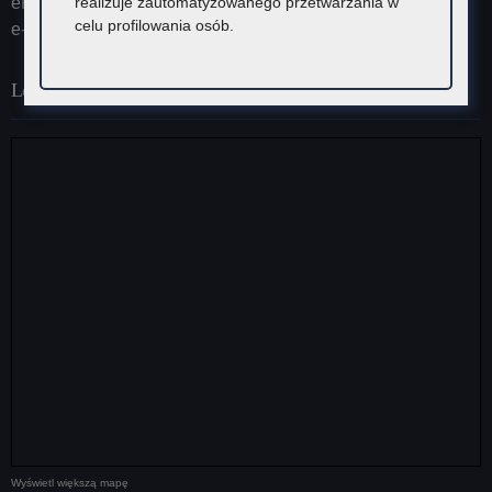
realizuje zautomatyzowanego przetwarzania w
ePUAP (adres skrytki): /KOKrakow/skrytka
celu profilowania osób.
e-Doręczenia: AE:PL-23387-37626-IRHSW-19
Lokalizacja
Wyświetl większą mapę