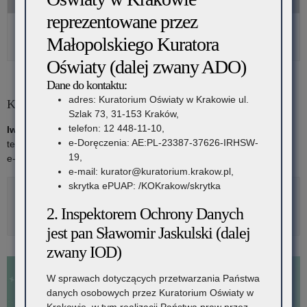
EKOUCZEŃ
reprezentowane przez
Informator (pdf
)
2024
Informator (wersja do pobrania załączników do wypełnienia)
Małopolskiego Kuratora
Oświaty (dalej zwany ADO)
Dane do kontaktu:
adres: Kuratorium Oświaty w Krakowie ul.
Koordynator:
Szlak 73, 31-153 Kraków,
telefon: 12 448-11-10,
Iwona Florczyk-Szwak
e-Doręczenia: AE:PL-23387-37626-IRHSW-
tel: 12 448-11-25
19,
e-mail:
iwona.florczyk-szwak@kuratorium.krakow.pl
e-mail: kurator@kuratorium.krakow.pl,
skrytka ePUAP: /KOKrakow/skrytka
Rozwiń
Metryka
2. Inspektorem Ochrony Danych
jest pan Sławomir Jaskulski (dalej
zwany IOD)
W sprawach dotyczących przetwarzania Państwa
danych osobowych przez Kuratorium Oświaty w
Krakowie, w tym realizacji Państwa praw przez