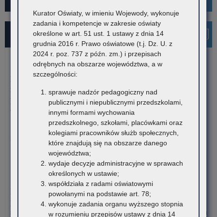
Kurator Oświaty, w imieniu Wojewody, wykonuje
zadania i kompetencje w zakresie oświaty
Najnowsze informacje
określone w art. 51 ust. 1 ustawy z dnia 14
grudnia 2016 r. Prawo oświatowe (t.j. Dz. U. z
2024 r. poz. 737 z późn. zm.) i przepisach
odrębnych na obszarze województwa, a w
7 sierpnia 2026
szczególności:
Dane ostateczne – Rządowy program pomocy uczniom
niepełnosprawnym w formie dofinansowania zakupu
sprawuje nadzór pedagogiczny nad
podręczników, materiałów edukacyjnych i materiałów
publicznymi i niepublicznymi przedszkolami,
ćwiczeniowych (wyprawka szkolna)
innymi formami wychowania
przedszkolnego, szkołami, placówkami oraz
W związku z harmonogramem realizacji Rządowego programu
kolegiami pracowników służb społecznych,
pomocy uczniom niepełnosprawnym…
które znajdują się na obszarze danego
województwa;
o:
Czytaj więcej
wydaje decyzje administracyjne w sprawach
Da
określonych w ustawie;
ost
7 sierpnia 2026
współdziała z radami oświatowymi
–
Informacja o liczbie wolnych miejsc na semestr pierwszy klas I
powołanymi na podstawie art. 78;
Rz
publicznych szkół policealnych, branżowych szkół II stopnia i
wykonuje zadania organu wyższego stopnia
pr
szkół dla dorosłych (publicznych liceów ogólnokształcących) na
w rozumieniu przepisów ustawy z dnia 14
po