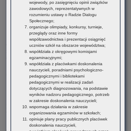
Komitet Główny Ogólnopolskiej Olimpiady Wiedzy
wojewody, po zasięgnięciu opinii związków
po
o Procesie Inwestycyjno-Budowlanym przekazuje
zawodowych, reprezentatywnych w
ora
harmonogram…
rozumieniu ustawy o Radzie Dialogu
stu
Społecznego;
rom
o:
Czytaj więcej
organizuje olimpiady, konkursy, turnieje,
VI
przeglądy oraz inne formy
edy
5 sierpnia 2026
współzawodnictwa i prezentacji osiągnięć
Ogó
Ogłoszenie o naborze kandydatów na stanowisko doradcy
uczniów szkół na obszarze województwa;
Oli
metodycznego dla nauczycieli szkół i placówek znajdujących
współdziała z okręgowymi komisjami
Wi
się na terenie województwa małopolskiego
egzaminacyjnymi;
o
współdziała z placówkami doskonalenia
Pro
Kuratorium Oświaty w Krakowie ogłasza nabór kandydatów na
nauczycieli, poradniami psychologiczno-
Inw
stanowisko doradców…
pedagogicznymi i bibliotekami
Bu
pedagogicznymi w realizacji zadań
o:
Czytaj więcej
dotyczących diagnozowania, na podstawie
Ogł
wyników nadzoru pedagogicznego, potrzeb
o
5 sierpnia 2026
w zakresie doskonalenia nauczycieli;
na
Materiały dotyczące nowych podstaw programowych
wspomaga działania w zakresie
ka
wprowadzanych w związku z Reformą Kompas Jutra
organizowania egzaminów w szkołach;
na
opiniuje plany pracy publicznych placówek
sta
Instytut Badań Edukacyjnych-Państwowy Instytut Badawczy
doskonalenia nauczycieli,
dor
oraz Ośrodek Rozwoju Edukacji zapraszają…