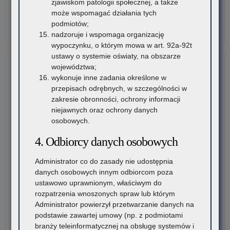
zjawiskom patologii społecznej, a także
20
udziału w Ogólnopolskim…
może wspomagać działania tych
podmiotów;
o:
Czytaj więcej
nadzoruje i wspomaga organizację
Za
wypoczynku, o którym mowa w art. 92a-92t
spo
ustawy o systemie oświaty, na obszarze
ob
województwa;
„Sp
wykonuje inne zadania określone w
jak
przepisach odrębnych, w szczególności w
żoł
zakresie obronności, ochrony informacji
20
niejawnych oraz ochrony danych
osobowych.
4. Odbiorcy danych osobowych
Administrator co do zasady nie udostępnia
danych osobowych innym odbiorcom poza
ustawowo uprawnionym, właściwym do
rozpatrzenia wnoszonych spraw lub którym
Administrator powierzył przetwarzanie danych na
podstawie zawartej umowy (np. z podmiotami
branży teleinformatycznej na obsługę systemów i