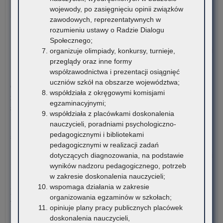
szk
wojewody, po zasięgnięciu opinii związków
Komitet Główny Ogólnopolskiej Olimpiady Wiedzy
po
zawodowych, reprezentatywnych w
o Procesie Inwestycyjno-Budowlanym przekazuje
ora
rozumieniu ustawy o Radzie Dialogu
harmonogram…
stu
Społecznego;
rom
o:
Czytaj więcej
organizuje olimpiady, konkursy, turnieje,
VI
przeglądy oraz inne formy
edy
współzawodnictwa i prezentacji osiągnięć
5 sierpnia 2026
Ogó
uczniów szkół na obszarze województwa;
Ogłoszenie o naborze kandydatów na stanowisko doradcy
Oli
współdziała z okręgowymi komisjami
metodycznego dla nauczycieli szkół i placówek znajdujących
Wi
egzaminacyjnymi;
się na terenie województwa małopolskiego
o
współdziała z placówkami doskonalenia
Pro
nauczycieli, poradniami psychologiczno-
Kuratorium Oświaty w Krakowie ogłasza nabór kandydatów na
Inw
pedagogicznymi i bibliotekami
stanowisko doradców…
Bu
pedagogicznymi w realizacji zadań
o:
Czytaj więcej
dotyczących diagnozowania, na podstawie
Ogł
wyników nadzoru pedagogicznego, potrzeb
o
w zakresie doskonalenia nauczycieli;
5 sierpnia 2026
na
wspomaga działania w zakresie
Materiały dotyczące nowych podstaw programowych
ka
organizowania egzaminów w szkołach;
wprowadzanych w związku z Reformą Kompas Jutra
na
opiniuje plany pracy publicznych placówek
sta
doskonalenia nauczycieli,
Instytut Badań Edukacyjnych-Państwowy Instytut Badawczy