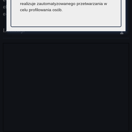
realizuje zautomatyzowanego przetwarzania w
ePUAP (adres skrytki): /KOKrakow/skrytka
celu profilowania osób.
e-Doręczenia: AE:PL-23387-37626-IRHSW-19
Lokalizacja