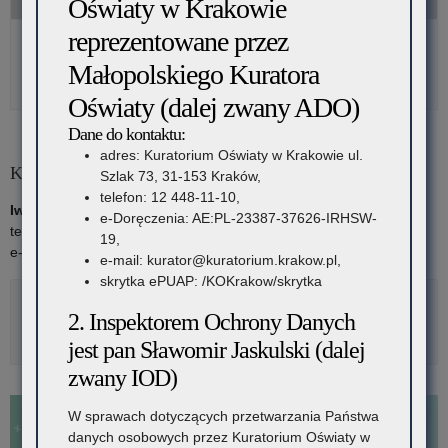
Oświaty w Krakowie
reprezentowane przez
Regulamin zawodów (pdf)
Regulamin zawodów (wersja do pobrania załączników do
Małopolskiego Kuratora
wypełnienia)
Oświaty (dalej zwany ADO)
Dane do kontaktu:
adres: Kuratorium Oświaty w Krakowie ul.
Koordynator:
Szlak 73, 31-153 Kraków,
telefon: 12 448-11-10,
Iwona Florczyk-Szwak
e-Doręczenia: AE:PL-23387-37626-IRHSW-
tel: 12 448-11-25
19,
e-mail:
iwona.florczyk-szwak@kuratorium.krakow.pl
e-mail: kurator@kuratorium.krakow.pl,
skrytka ePUAP: /KOKrakow/skrytka
Rozwiń
2. Inspektorem Ochrony Danych
Metryka
jest pan Sławomir Jaskulski (dalej
zwany IOD)
W sprawach dotyczących przetwarzania Państwa
danych osobowych przez Kuratorium Oświaty w