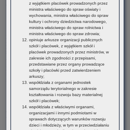
dor
z wyjątkiem placówek prowadzonych przez
oraz Ośrodek Rozwoju Edukacji zapraszają…
me
ministra właściwego do spraw oświaty i
dla
o:
wychowania, ministra właściwego do spraw
Czytaj więcej
nau
Za
kultury i ochrony dziedzictwa narodowego,
szk
spo
ministra właściwego do spraw rolnictwa i
4 sierpnia 2026
i
ob
ministra właściwego do spraw zdrowia;
Komunikat Małopolskiego Kuratora Oświaty w sprawie
pl
„Sp
opiniuje arkusze organizacji publicznych
przekazywania informacji o liczbie wolnych miejsc w
zna
jak
szkół i placówek, z wyjątkiem szkół i
publicznych liceach ogólnokształcących, technikach,
się
żoł
placówek prowadzonych przez ministrów, w
branżowych szkołach I stopnia, szkołach policealnych,
na
20
zakresie ich zgodności z przepisami,
branżowych szkołach II stopnia, publicznych szkołach
ter
przedstawiane przez organy prowadzące
podstawowych dla dorosłych – postępowanie rekrutacyjne na
wo
szkoły i placówki przed zatwierdzeniem
rok szkolny 2026/2027 oraz po przeprowadzeniu postępowania
mał
arkuszy;
rekrutacyjnego uzupełniającego na rok szkolny 2026/2027
współdziała z organami jednostek
samorządu terytorialnego w zakresie
o:
Czytaj więcej
kształtowania i rozwoju bazy materialnej
Za
szkół i placówek;
spo
3 sierpnia 2026
współdziała z właściwymi organami,
ob
Ogólnopolski Konkurs Filmowy „Wieś mnie kręci, ja kręcę
organizacjami i innymi podmiotami w
„Sp
wieś”
sprawach dotyczących warunków rozwoju
jak
dzieci i młodzieży, w tym w przeciwdziałaniu
żoł
Stowarzyszenie „Kulturalne Ponidzie” w Chrobrzu zaprasza do