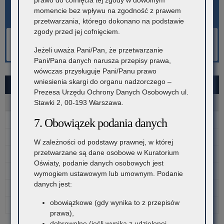
prawo do cofnięcia tej zgody w dowolnym
momencie bez wpływu na zgodność z prawem
przetwarzania, którego dokonano na podstawie
zgody przed jej cofnięciem.
Jeżeli uważa Pani/Pan, że przetwarzanie
Pani/Pana danych narusza przepisy prawa,
wówczas przysługuje Pani/Panu prawo
wniesienia skargi do organu nadzorczego –
SIERPIEŃ 2026
Prezesa Urzędu Ochrony Danych Osobowych ul.
P
W
Ś
C
P
S
N
Stawki 2, 00-193 Warszawa.
1
2
7. Obowiązek podania danych
3
4
5
6
7
8
9
W zależności od podstawy prawnej, w której
przetwarzane są dane osobowe w Kuratorium
10
11
12
13
14
15
16
Oświaty, podanie danych osobowych jest
17
18
19
20
21
22
23
wymogiem ustawowym lub umownym. Podanie
danych jest:
24
25
26
27
28
29
30
obowiązkowe (gdy wynika to z przepisów
31
prawa),
dobrowolne (jeśli wynika z udzielonej