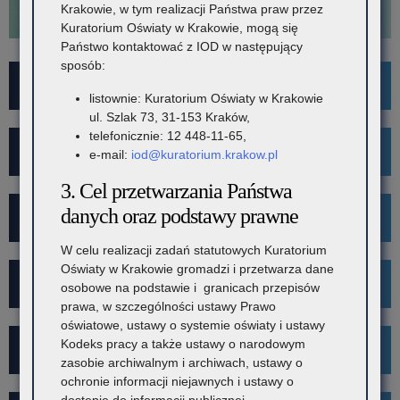
Krakowie, w tym realizacji Państwa praw przez
Kuratorium Oświaty w Krakowie, mogą się
Państwo kontaktować z IOD w następujący
sposób:
For Foreigners
listownie: Kuratorium Oświaty w Krakowie
ul. Szlak 73, 31-153 Kraków,
telefonicznie: 12 448-11-65,
Wykaz szkół i placówek
e-mail:
iod@kuratorium.krakow.pl
3. Cel przetwarzania Państwa
danych oraz podstawy prawne
Rekrutacja
W celu realizacji zadań statutowych Kuratorium
Oświaty w Krakowie gromadzi i przetwarza dane
Mediacje
osobowe na podstawie i granicach przepisów
prawa, w szczególności ustawy Prawo
oświatowe, ustawy o systemie oświaty i ustawy
Kodeks pracy a także ustawy o narodowym
Projekt Kibicuj z Klasą
zasobie archiwalnym i archiwach, ustawy o
ochronie informacji niejawnych i ustawy o