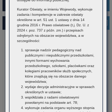
dostępie do informacji publicznej.
Kampania społeczna "Ustal z Babcią Hasło"
Kurator Oświaty, w imieniu Wojewody, wykonuje
zadania i kompetencje w zakresie oświaty
określone w art. 51 ust. 1 ustawy z dnia 14
Najnowsze informacje
grudnia 2016 r. Prawo oświatowe (t.j. Dz. U. z
2024 r. poz. 737 z późn. zm.) i przepisach
odrębnych na obszarze województwa, a w
7 sierpnia 2026
szczególności:
Dane ostateczne – Rządowy program pomocy uczniom
sprawuje nadzór pedagogiczny nad
niepełnosprawnym w formie dofinansowania zakupu
publicznymi i niepublicznymi przedszkolami,
podręczników, materiałów edukacyjnych i materiałów
innymi formami wychowania
ćwiczeniowych (wyprawka szkolna)
przedszkolnego, szkołami, placówkami oraz
kolegiami pracowników służb społecznych,
W związku z harmonogramem realizacji Rządowego programu
które znajdują się na obszarze danego
pomocy uczniom niepełnosprawnym…
województwa;
o:
Czytaj więcej
wydaje decyzje administracyjne w sprawach
Da
określonych w ustawie;
ost
7 sierpnia 2026
współdziała z radami oświatowymi
–
powołanymi na podstawie art. 78;
Informacja o liczbie wolnych miejsc na semestr pierwszy klas I
Rz
wykonuje zadania organu wyższego stopnia
publicznych szkół policealnych, branżowych szkół II stopnia i
pr