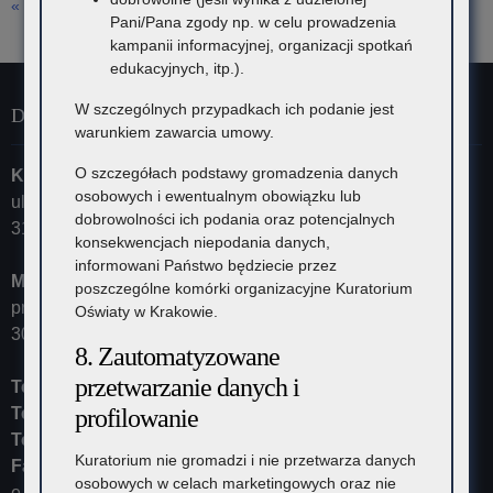
« lip
Pani/Pana zgody np. w celu prowadzenia
kampanii informacyjnej, organizacji spotkań
edukacyjnych, itp.).
W szczególnych przypadkach ich podanie jest
Dane kontaktowe
warunkiem zawarcia umowy.
O szczegółach podstawy gromadzenia danych
Kuratorium Oświaty w Krakowie
osobowych i ewentualnym obowiązku lub
ul. Szlak 73
dobrowolności ich podania oraz potencjalnych
31-153 Kraków
konsekwencjach niepodania danych,
informowani Państwo będziecie przez
Małopolski Kurator Oświaty
poszczególne komórki organizacyjne Kuratorium
przyjmuje ul. Kazimierza Morawskiego 5,
Oświaty w Krakowie.
30-102 Kraków
8. Zautomatyzowane
przetwarzanie danych i
Tel:
12 448-11-10
Tel:
12 448-11-15
profilowanie
Tel:
12 448-11-20
Kuratorium nie gromadzi i nie przetwarza danych
Fax:
12 448-11-62
osobowych w celach marketingowych oraz nie
e-mail:
kurator@kuratorium.krakow.pl