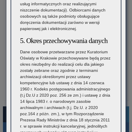
usług informatycznych oraz realizującymi
niszczenie dokumentacji). Odbiorcami danych
osobowych są także podmioty obsługujące
doręczenia dokumentacji zarówno w wersji
papierowej jak i elektronicznej.
5. Okres przechowywania danych
Dane osobowe przetwarzane przez Kuratorium
Oświaty w Krakowie przechowywane będą przez
okres niezbędny do realizacji celu dla jakiego
zostały zebrane oraz zgodnie z terminami
archiwizacji określonymi przez ustawy
kompetencyjne lub ustawę z dnia 14 czerwca
1960 r. Kodeks postępowania administracyjnego
(t.j Dz.U z 2020 poz. 256 ze zm.) i ustawę z dnia
14 lipca 1983 r. o narodowym zasobie
archiwalnym i archiwach (t.j. Dz.U. z 2020
Bezpłatne numery pomocowe
poz.164 z póżn. zm.), w tym Rozporządzenie
Prezesa Rady Ministrów z dnia 18 stycznia 2011
r. w sprawie instrukcji kancelaryjnej, jednolitych