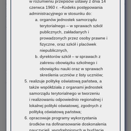
w rozumieniu przepisów ustawy z dnia 14
szkół dla dorosłych (publicznych liceów ogólnokształcących) na
po
czerwca 1960 r. –Kodeks postępowania
terenie województwa małopolskiego – rekrutacja na rok
uc
administracyjnego w stosunku do:
szkolny 2026/2027
ni
organów jednostek samorządu
w
terytorialnego – w sprawach szkół
Załączniki Informacja o liczbie wolnych miejsc na semestr
for
publicznych, zakładanych i
pierwszy klas…
dof
prowadzonych przez osoby prawne i
za
o:
Czytaj więcej
fizyczne, oraz szkół i placówek
pod
Za
niepublicznych,
mat
spo
dyrektorów szkół – w sprawach z
6 sierpnia 2026
edu
ob
zakresu obowiązku szkolnego i
Konkurs stypendialny dla romskich uczniów szkół
i
„Sp
obowiązku nauki oraz w sprawach
ponadpodstawowych oraz studentów romskich
mat
jak
skreślenia uczniów z listy uczniów;
ćwi
żoł
realizuje politykę oświatową państwa, a
Związek Romów Polskich ogłasza konkurs stypendialny dla
(w
20
także współdziała z organami jednostek
romskich uczniów szkół…
szk
samorządu terytorialnego w tworzeniu
o:
Czytaj więcej
i realizowaniu odpowiednio regionalnej i
Ko
lokalnej polityki oświatowej, zgodnych z
sty
polityką oświatową państwa;
6 sierpnia 2026
dla
opracowuje programy wykorzystania
VI edycja Ogólnopolskiej Olimpiady Wiedzy o
rom
środków na dofinansowanie doskonalenia
Procesie Inwestycyjno-Budowlanym
ucz
nauczycieli, wyodrębnionych w budżecie