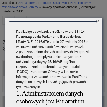
Jesteś tutaj:
Strona główna
»
Rodzice i Uczniowie
»
Pozostałe formy
współzawodnictwa uczniów
»
Zawody sportowo-obronne „Sprawni jak
żołnierze 2025”
×
Drukuj
Następny
Poprzedni
artykuł
artykuł
Realizując obowiązek określony w art. 13 i 14
31 marca 2025
Konkurs
Zawody
Rozporządzenia Parlamentu Europejskiego
Zawody sportowo-obronne „Sprawni jak
i Rady (UE) 2016/679 z dnia 27 kwietnia 2016 r.
Plastyczny
strzeleckie
w sprawie ochrony osób fizycznych w związku
żołnierze 2025”
z przetwarzaniem danych osobowych i w sprawie
„Odpoczywaj
„O
swobodnego przepływu takich danych oraz
na
Srebrne
uchylenia dyrektywy 95/46/WE (ogólne
rozporządzenie o ochronie danych – dalej
Komunikaty
wsi”
Muszkiety
RODO), Kuratorium Oświaty w Krakowie
2025”
informuje o zasadach przetwarzania Pani/Pana
Zaproszenie do udziału w zawodach wojewódzkich
danych osobowych i przysługujących prawach z
Wyniki zawodów wojewódzkich
tym związanych:
1. Administratorem danych
osobowych jest Kuratorium
Materiały