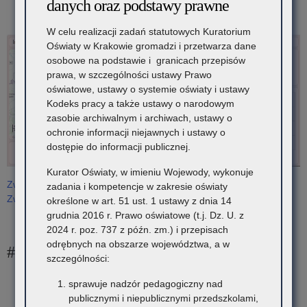
danych oraz podstawy prawne
W celu realizacji zadań statutowych Kuratorium
Oświaty w Krakowie gromadzi i przetwarza dane
osobowe na podstawie i granicach przepisów
prawa, w szczególności ustawy Prawo
oświatowe, ustawy o systemie oświaty i ustawy
Kodeks pracy a także ustawy o narodowym
zasobie archiwalnym i archiwach, ustawy o
ochronie informacji niejawnych i ustawy o
dostępie do informacji publicznej.
Kurator Oświaty, w imieniu Wojewody, wykonuje
Zwycięskie Szkoły znajdujące się na Interaktywnych Mapach
zadania i kompetencje w zakresie oświaty
Zwycięzców: szkoły ponadpodstawowe
określone w art. 51 ust. 1 ustawy z dnia 14
grudnia 2016 r. Prawo oświatowe (t.j. Dz. U. z
2024 r. poz. 737 z późn. zm.) i przepisach
odrębnych na obszarze województwa, a w
#współpraca
szczególności:
Wspólna odpowiedzialność za bezpieczeństwo seniorów w
sprawuje nadzór pedagogiczny nad
cyfrowym świecie. Podsumowanie kampanii „Ustal z Babcią
publicznymi i niepublicznymi przedszkolami,