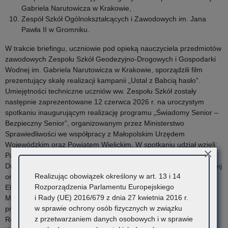
Gabriela Narutowicza w Krakowie,
Zespół Szkół Ogólnokształcących i Zawodowych im. Jana
Pawła II w Gromniku.
W trakcie briefingu, uczniowie pod opieką nauczyciela przedmiotów
zawodowych Zespołu Szkół Geodezyjno-Drogowych i Gospodarki
Wodnej im. Gabriela Narutowicza w Krakowie, sporządzili film
prezentujący skalę realizacji kampanii „Ustal z Babcią hasło”.
Umiejętności techniczne uczniów ww. Zespołu Szkół zostały
następnie zaprezentowane 12 czerwca 2026 r. na uroczystym
spotkaniu inaugurującym realizację programu „Świadomy Senior –
Bezpieczny Senior”, organizowanym przez Ministerstwo
Sprawiedliwości we współpracy z Małopolskim Urzędem
Wojewódzkim oraz Powiatem Wielickim. W spotkaniu udział wzięli:
×
Pan Waldemar Żurek – Minister Sprawiedliwości, Marzena Okła-
Drewnowicz – Pełnomocnikiem Rządu do spraw Polityki Senioralnej
Realizując obowiązek określony w art. 13 i 14
oraz sekretarza stanu w Kancelarii Prezesa Rady Ministrów,
Rozporządzenia Parlamentu Europejskiego
Elżbieta Achinger – I Wicewojewoda Małopolska, Artur Pasek – I
i Rady (UE) 2016/679 z dnia 27 kwietnia 2016 r.
Małopolski Wicekurator Oświaty, Roman Ptak – Starosta Wielicki,
w sprawie ochrony osób fizycznych w związku
przedstawiciele Komendy Wojewódzkiej Policji w Krakowie, Sądu
z przetwarzaniem danych osobowych i w sprawie
Rejonowego w Wieliczce, Naukowej i Akademickiej Sieci