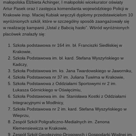
małopolska Elżbieta Achinger, I małopolski wicekurator oświaty
Artur Pasek oraz I zastępca komendanta wojewódzkiego Policji w
Krakowie insp. Maciej Kubiak wręczyli dyplomy przedstawicielom 10
wyróżnionych szkół, które w szczególny sposób zaangażowały się
w realizację kampanii „Ustal z Babcią hasło”. Wśród wyróżnionych
placówek znalazły się:
Szkoła podstawowa nr 164 im. bł. Franciszki Siedliskiej w
Krakowie,
Szkoła Podstawowa im. bł. kard. Stefana Wyszyńskiego w
Kadczy,
Szkoła Podstawowa im. ks. Jana Twardowskiego w Jaworniku,
Szkoła Podstawowa nr 37 im. Juliana Tuwima w Krakowie,
Szkoła Podstawowa z Oddziałami Sportowymi nr 2 im.
Łukasza Górnickiego w Oświęcimiu,
Szkoła Podstawowa im. św. Stanisława Kostki z Oddziałami
Integracyjnymi w Modlnicy,
Szkoła Podstawowa nr 2 im. kard. Stefana Wyszyńskiego w
Wieprzu,
Zespół Szkół Poligraficzno-Medialnych im. Zenona
Klemensiewicza w Krakowie,
Zespół Szkół Geodezyjno-Drogowych i Gospodarki Wodnej im.