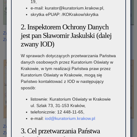
19,
e-mail: kurator@kuratorium.krakow.pl,
skrytka ePUAP: /KOKrakow/skrytka
2. Inspektorem Ochrony Danych
Zwycięskie Szkoły znajdujące się na Interaktywnych Mapach
jest pan Sławomir Jaskulski (dalej
Zwycięzców: Klasy 4-6
zwany IOD)
W sprawach dotyczących przetwarzania Państwa
danych osobowych przez Kuratorium Oświaty w
Krakowie, w tym realizacji Państwa praw przez
Kuratorium Oświaty w Krakowie, mogą się
Państwo kontaktować z IOD w następujący
sposób:
listownie: Kuratorium Oświaty w Krakowie
ul. Szlak 73, 31-153 Kraków,
telefonicznie: 12 448-11-65,
e-mail:
iod@kuratorium.krakow.pl
Zwycięskie Szkoły znajdujące się na Interaktywnych Mapach
3. Cel przetwarzania Państwa
Zwycięzców: Klasy 7-8