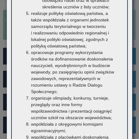
obowiązku nauki oraz w sprawach
skreślenia uczniów z listy uczniów;
realizuje politykę oświatową państwa, a
także współdziała z organami jednostek
samorządu terytorialnego w tworzeniu
i realizowaniu odpowiednio regionalnej i
lokalnej polityki oświatowej, zgodnych z
polityką oświatową państwa;
opracowuje programy wykorzystania
For Foreigners
środków na dofinansowanie doskonalenia
nauczycieli, wyodrębnionych w budżecie
wojewody, po zasięgnięciu opinii związków
Wykaz szkół i placówek
zawodowych, reprezentatywnych w
rozumieniu ustawy o Radzie Dialogu
Społecznego;
organizuje olimpiady, konkursy, turnieje,
Rekrutacja
przeglądy oraz inne formy
współzawodnictwa i prezentacji osiągnięć
uczniów szkół na obszarze województwa;
współdziała z okręgowymi komisjami
Mediacje
egzaminacyjnymi;
współdziała z placówkami doskonalenia