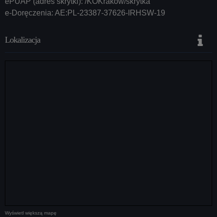
ePUAP (adres skrytki): /KOKrakow/skrytka
e-Doręczenia: AE:PL-23387-37626-IRHSW-19
Lokalizacja
Wyświetl większą mapę