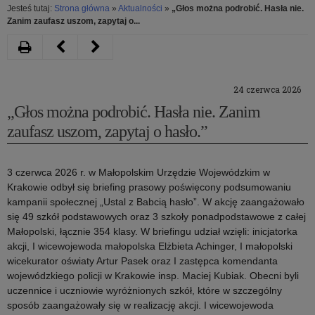
Jesteś tutaj:
Strona główna
»
Aktualności
»
„Głos można podrobić. Hasła nie.
Zanim zaufasz uszom, zapytaj o...
Drukuj
Następny
Poprzedni
artykuł
artykuł
24 czerwca 2026
Porady
Bezpieczny
„Głos można podrobić. Hasła nie. Zanim
małopolskich
wypoczynek
zaufasz uszom, zapytaj o hasło.”
policjantów
LATO
na
2026
3 czerwca 2026 r. w Małopolskim Urzędzie Wojewódzkim w
Krakowie odbył się briefing prasowy poświęcony podsumowaniu
letni
kampanii społecznej „Ustal z Babcią hasło”. W akcję zaangażowało
wypoczynek
się 49 szkół podstawowych oraz 3 szkoły ponadpodstawowe z całej
Małopolski, łącznie 354 klasy. W briefingu udział wzięli: inicjatorka
akcji, I wicewojewoda małopolska Elżbieta Achinger, I małopolski
wicekurator oświaty Artur Pasek oraz I zastępca komendanta
wojewódzkiego policji w Krakowie insp. Maciej Kubiak. Obecni byli
uczennice i uczniowie wyróżnionych szkół, które w szczególny
sposób zaangażowały się w realizację akcji. I wicewojewoda