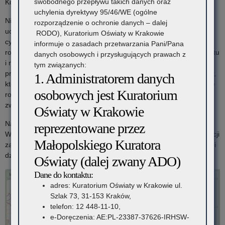
swobodnego przepływu takich danych oraz
Komputerowej – NASK, Biura Rzecznika Praw Dziecka.
uchylenia dyrektywy 95/46/WE (ogólne
Niewątpliwie, pełnym zobrazowaniem licznego zaangażowania
rozporządzenie o ochronie danych – dalej
uczniów w realizację zajęć edukacyjnych poświęconych
RODO), Kuratorium Oświaty w Krakowie
cyberbezpieczeństwu oraz zgromadzenia wiedzy niezbędnej do
informuje o zasadach przetwarzania Pani/Pana
rozmów z seniorami na temat bezpiecznego korzystania z Internetu
danych osobowych i przysługujących prawach z
i nowych technologii, było wypracowanie hasła specjalnie
tym związanych:
przygotowanej krzyżówki dotyczącej cyberbezpieczeństwa. Szkoły,
1. Administratorem danych
których co najmniej 75 proc. klas prawidłowo podało hasło będące
osobowych jest Kuratorium
rozwiązaniem ww. krzyżówki, znalazły się na interaktywnej mapie
zwycięzców kampanii.
Oświaty w Krakowie
Na zakończenie tegorocznej edycji kampanii I Małopolski
reprezentowane przez
Wicekurator Oświaty, Pan Artur Pasek, dziękuje ambasadorom akcji
Małopolskiego Kuratora
za tak liczny udział w tym przedsięwzięciu, dzięki któremu babcie i
dziadkowie z terenu małopolski mogą czuć się bezpieczniej.
Oświaty (dalej zwany ADO)
Dane do kontaktu:
adres: Kuratorium Oświaty w Krakowie ul.
Szlak 73, 31-153 Kraków,
telefon: 12 448-11-10,
e-Doręczenia: AE:PL-23387-37626-IRHSW-