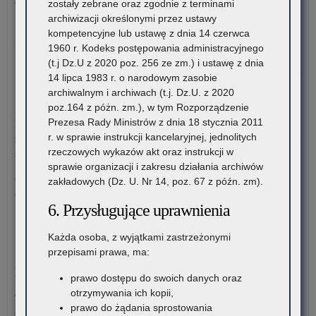
wieś”
zostały zebrane oraz zgodnie z terminami
nie
archiwizacji określonymi przez ustawy
Za
Stowarzyszenie „Kulturalne Ponidzie” w Chrobrzu zaprasza do
kompetencyjne lub ustawę z dnia 14 czerwca
zau
udziału w Ogólnopolskim…
1960 r. Kodeks postępowania administracyjnego
us
(t.j Dz.U z 2020 poz. 256 ze zm.) i ustawę z dnia
zap
o:
Czytaj więcej
14 lipca 1983 r. o narodowym zasobie
o
„Gł
archiwalnym i archiwach (t.j. Dz.U. z 2020
has
mo
3 sierpnia 2026
poz.164 z póżn. zm.), w tym Rozporządzenie
pod
Prezesa Rady Ministrów z dnia 18 stycznia 2011
Komunikat Małopolskiego Kuratora Oświaty w sprawie
Has
r. w sprawie instrukcji kancelaryjnej, jednolitych
zgłaszania zawodów wiedzy, artystycznych i sportowych na rok
nie
rzeczowych wykazów akt oraz instrukcji w
szkolny 2027/2028
Za
sprawie organizacji i zakresu działania archiwów
zau
Organizatorzy zawodów wiedzy, artystycznych i sportowych
zakładowych (Dz. U. Nr 14, poz. 67 z późn. zm).
us
działający na terenie szkół…
zap
6. Przysługujące uprawnienia
o
o:
Czytaj więcej
has
„Gł
Każda osoba, z wyjątkami zastrzeżonymi
mo
przepisami prawa, ma:
30 lipca 2026
pod
Komunikat – Urząd nieczynny z powodu dni wolnych
prawo dostępu do swoich danych oraz
Has
otrzymywania ich kopii,
nie
W tych terminach Urząd pozostanie nieczynny. Wszystkie
prawo do żądania sprostowania
Za
sprawy będzie można…