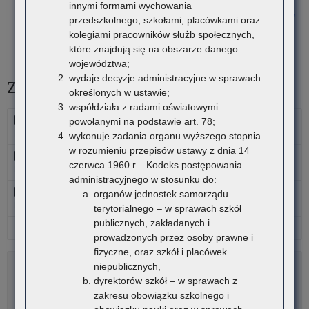
hasło”
innymi formami wychowania
Podsumowanie kampanii społecznej „Ustal z Babcią hasło” w
przedszkolnego, szkołami, placówkami oraz
Małopolskim Urzędzie Wojewódzkim w Krakowie
kolegiami pracowników służb społecznych,
Inauguracja programu „Świadomy Senior – Bezpieczny
które znajdują się na obszarze danego
Senior” w Małopolsce
województwa;
wydaje decyzje administracyjne w sprawach
Załączniki
określonych w ustawie;
współdziała z radami oświatowymi
Zwycięskie szkoły - Klasy 4-6
powołanymi na podstawie art. 78;
Data: 2026-06-24, rozmiar: 217 KB
wykonuje zadania organu wyższego stopnia
w rozumieniu przepisów ustawy z dnia 14
Zwycięskie szkoły - Klasy 7-8
czerwca 1960 r. –Kodeks postępowania
Data: 2026-06-24, rozmiar: 216 KB
administracyjnego w stosunku do:
Zwycięskie szkoły - Szkoły ponadpodstawowe
organów jednostek samorządu
Data: 2026-06-24, rozmiar: 190 KB
terytorialnego – w sprawach szkół
publicznych, zakładanych i
Pobierz wszystkie pliki
prowadzonych przez osoby prawne i
fizyczne, oraz szkół i placówek
niepublicznych,
Rozwiń
dyrektorów szkół – w sprawach z
Metryka
zakresu obowiązku szkolnego i