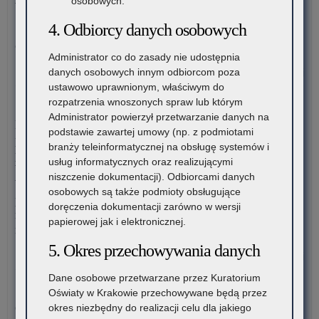
osobowych.
wprowadzanych w związku z Reformą Kompas Jutra
na
sta
4. Odbiorcy danych osobowych
Instytut Badań Edukacyjnych-Państwowy Instytut Badawczy
dor
oraz Ośrodek Rozwoju Edukacji zapraszają…
me
Administrator co do zasady nie udostępnia
dla
o:
danych osobowych innym odbiorcom poza
Czytaj więcej
nau
„Gł
ustawowo uprawnionym, właściwym do
szk
mo
rozpatrzenia wnoszonych spraw lub którym
4 sierpnia 2026
i
pod
Administrator powierzył przetwarzanie danych na
Komunikat Małopolskiego Kuratora Oświaty w sprawie
pl
Has
podstawie zawartej umowy (np. z podmiotami
przekazywania informacji o liczbie wolnych miejsc w
zna
nie
branży teleinformatycznej na obsługę systemów i
publicznych liceach ogólnokształcących, technikach,
się
Za
usług informatycznych oraz realizującymi
branżowych szkołach I stopnia, szkołach policealnych,
na
zau
niszczenie dokumentacji). Odbiorcami danych
branżowych szkołach II stopnia, publicznych szkołach
ter
us
osobowych są także podmioty obsługujące
podstawowych dla dorosłych – postępowanie rekrutacyjne na
wo
zap
doręczenia dokumentacji zarówno w wersji
rok szkolny 2026/2027 oraz po przeprowadzeniu postępowania
mał
o
papierowej jak i elektronicznej.
rekrutacyjnego uzupełniającego na rok szkolny 2026/2027
has
5. Okres przechowywania danych
o:
Czytaj więcej
„Gł
Dane osobowe przetwarzane przez Kuratorium
mo
3 sierpnia 2026
Oświaty w Krakowie przechowywane będą przez
pod
Ogólnopolski Konkurs Filmowy „Wieś mnie kręci, ja kręcę
okres niezbędny do realizacji celu dla jakiego
Has