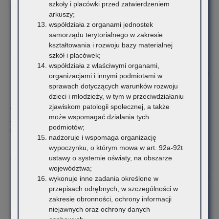
szkoły i placówki przed zatwierdzeniem
VI edycja Ogólnopolskiej Olimpiady Wiedzy o
rom
arkuszy;
Procesie Inwestycyjno-Budowlanym
ucz
współdziała z organami jednostek
szk
Komitet Główny Ogólnopolskiej Olimpiady Wiedzy
samorządu terytorialnego w zakresie
po
o Procesie Inwestycyjno-Budowlanym przekazuje
kształtowania i rozwoju bazy materialnej
ora
harmonogram…
szkół i placówek;
stu
współdziała z właściwymi organami,
rom
o:
Czytaj więcej
organizacjami i innymi podmiotami w
VI
sprawach dotyczących warunków rozwoju
edy
5 sierpnia 2026
dzieci i młodzieży, w tym w przeciwdziałaniu
Ogó
zjawiskom patologii społecznej, a także
Ogłoszenie o naborze kandydatów na stanowisko doradcy
Oli
może wspomagać działania tych
metodycznego dla nauczycieli szkół i placówek znajdujących
Wi
podmiotów;
się na terenie województwa małopolskiego
o
nadzoruje i wspomaga organizację
Pro
Kuratorium Oświaty w Krakowie ogłasza nabór kandydatów na
wypoczynku, o którym mowa w art. 92a-92t
Inw
stanowisko doradców…
ustawy o systemie oświaty, na obszarze
Bu
województwa;
o:
Czytaj więcej
wykonuje inne zadania określone w
Ogł
przepisach odrębnych, w szczególności w
o
5 sierpnia 2026
zakresie obronności, ochrony informacji
na
niejawnych oraz ochrony danych
Materiały dotyczące nowych podstaw programowych
ka