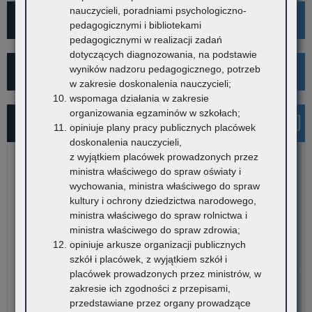
nauczycieli, poradniami psychologiczno-
Projekt Kibicuj z Klasą
pedagogicznymi i bibliotekami
pedagogicznymi w realizacji zadań
dotyczących diagnozowania, na podstawie
wyników nadzoru pedagogicznego, potrzeb
Kampania społeczna "Ustal z Babcią Hasło"
w zakresie doskonalenia nauczycieli;
wspomaga działania w zakresie
organizowania egzaminów w szkołach;
Najnowsze informacje
opiniuje plany pracy publicznych placówek
doskonalenia nauczycieli,
z wyjątkiem placówek prowadzonych przez
6 sierpnia 2026
ministra właściwego do spraw oświaty i
wychowania, ministra właściwego do spraw
Konkurs stypendialny dla romskich uczniów szkół
kultury i ochrony dziedzictwa narodowego,
ponadpodstawowych oraz studentów romskich
ministra właściwego do spraw rolnictwa i
Związek Romów Polskich ogłasza konkurs stypendialny dla
ministra właściwego do spraw zdrowia;
romskich uczniów szkół…
opiniuje arkusze organizacji publicznych
szkół i placówek, z wyjątkiem szkół i
o:
Czytaj więcej
placówek prowadzonych przez ministrów, w
Ko
zakresie ich zgodności z przepisami,
sty
6 sierpnia 2026
przedstawiane przez organy prowadzące
dla