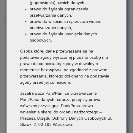
(poprawiania) swoich danych,
zau
prawo do żądania ograniczenia
us
o:
Czytaj więcej
przetwarzania danych,
zap
Ko
prawo do wniesienia sprzeciwu wobec
o
–
przetwarzania danych,
has
Ur
prawo do żądania usunięcia danych
nie
osobowych.
z
po
Osoba której dane przetwarzane są na
dni
podstawie zgody wyrażonej przez tę osobę ma
wol
prawo do cofnięcia tej zgody w dowolnym
momencie bez wpływu na zgodność z prawem
przetwarzania, którego dokonano na podstawie
zgody przed jej cofnięciem.
Jeżeli uważa Pani/Pan, że przetwarzanie
Pani/Pana danych narusza przepisy prawa,
wówczas przysługuje Pani/Panu prawo
wniesienia skargi do organu nadzorczego –
Prezesa Urzędu Ochrony Danych Osobowych ul.
Stawki 2, 00-193 Warszawa.