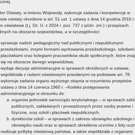
ku Ustaw Rzeczypospolitej Polskiej nr 704
.
icznej.
y wprowadzenia dodatkowych rozwiązań zwiększających
tor Oświaty, w imieniu Wojewody, wykonuje zadania i kompetencje w
organizowanym wypoczynku.
esie oświaty określone w art. 51 ust. 1 ustawy z dnia 14 grudnia 2016 r.
o oświatowe (t.j. Dz. U. z 2024 r. poz. 737 z późn. zm.) i przepisach
a nad wodą. Wprowadzają jednoznaczny zakaz organizowania
bnych na obszarze województwa, a w szczególności:
u będzie dopilnowanie, aby uczestnicy korzystali z kąpieliska
łącznie w godzinach jego funkcjonowania określonych w
sprawuje nadzór pedagogiczny nad publicznymi i niepublicznymi
lko w porze dziennej, tj. od wschodu do zachodu słońca.
przedszkolami, innymi formami wychowania przedszkolnego, szkołami
placówkami oraz kolegiami pracowników służb społecznych, które znaj
akterze informacyjno-edukacyjnym dla wychowawcy wypoczynku.
się na obszarze danego województwa;
inem korzystania z wyznaczonego obszaru wodnego, w
wydaje decyzje administracyjne w sprawach określonych w ustawie;
nami jego funkcjonowania. Jeśli regulamin nie określa godzin
współdziała z radami oświatowymi powołanymi na podstawie art. 78;
nformuje, że można z niego korzystać wyłącznie w porze
wykonuje zadania organu wyższego stopnia w rozumieniu przepisów
ustawy z dnia 14 czerwca 1960 r. –Kodeks postępowania
administracyjnego w stosunku do:
asad bezpiecznego przebywania nad wodą.
organów jednostek samorządu terytorialnego – w sprawach szkó
publicznych, zakładanych i prowadzonych przez osoby prawne i
mienia załącznikowi nr 6 do rozporządzenia, który określa
wzór
fizyczne, oraz szkół i placówek niepublicznych,
a umożliwić organizatorowi wypoczynku podjęcie właściwej
dyrektorów szkół – w sprawach z zakresu obowiązku szkolnego i
ziału w wypoczynku. Informacje zawarte w karcie kwalifikacyjnej
obowiązku nauki oraz w sprawach skreślenia uczniów z listy ucz
czynku do stanu zdrowia uczestnika, jego diety, uczuleń na
realizuje politykę oświatową państwa, a także współdziała z organami
sty przyjmowanych na stałe leków i ich dawek, chorób