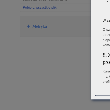
Pobierz wszystkie pliki
W sz
Rozwiń
Metryka
O sz
obow
niep
komó
8. 
pro
Kura
mark
prof