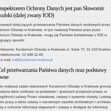
Kraków, 22 czerwca 2026 r.
Inspektorem Ochrony Danych jest pan Sławomir
kulski (dalej zwany IOD)
rawach dotyczących przetwarzania Państwa danych osobowych przez
torium Oświaty w Krakowie, w tym realizacji Państwa praw przez
torium Oświaty w Krakowie, mogą się Państwo kontaktować z IOD w
ępujący sposób:
 r. Wakacje to czas odpoczynku, zabawy i przygód. To okazja do
znawania nowych miejsc. Czas ten pozwala nabrać sił przed
listownie: Kuratorium Oświaty w Krakowie ul. Szlak 73, 31-153 Kraków,
telefonicznie: 12 448-11-65,
e-mail:
iod@kuratorium.krakow.pl
est jednym z najważniejszych obowiązków osób
ych. Każdego roku tysiące dzieci uczestniczą w koloniach,
Cel przetwarzania Państwa danych oraz podstawy
poczynku, które mają służyć nie tylko rekreacji, ale również
awne
zynek był udany i przynosił oczekiwane korzyści, musi odbywać
 praw uczestników.
lu realizacji zadań statutowych Kuratorium Oświaty w Krakowie gromad
ujące przepisy dotyczące wypoczynku dzieci i młodzieży oraz
twarza dane osobowe na podstawie i granicach przepisów prawa, w
kimi i innymi podmiotami organizującymi wypoczynek. Celem tych
ególności ustawy Prawo oświatowe, ustawy o systemie oświaty i ustaw
pieczeństwo uczestników obozów i kolonii. W efekcie tych prac
ks pracy a także ustawy o narodowym zasobie archiwalnym i archiwac
ynku dzieci i młodzieży. Zmiany te weszły w życie 6 czerwca
wy o ochronie informacji niejawnych i ustawy o dostępie do informacji