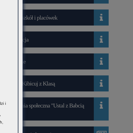
Wykaz szkół i placówek
Rekrutacja
Mediacje
Projekt Kibicuj z Klasą
zi i
Kampania społeczna "Ustal z Babcią
Hasło"
y
h,