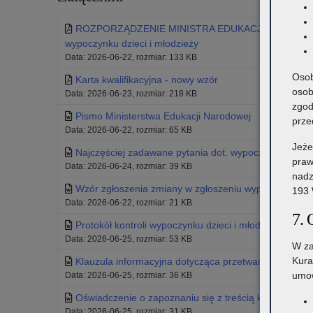
ROZPORZĄDZENIE MINISTRA EDUKACJI z dnia 27 maja
wypoczynku dzieci i młodzieży
Data: 2026-06-22, rozmiar: 133 KB
Osob
Karta kwalifikacyjna - nowy wzór
osob
Data: 2026-06-23, rozmiar: 218 KB
zgod
Pismo Ministerstwa Edukacji Narodowej
prze
Data: 2026-06-22, rozmiar: 65 KB
Jeże
Najczęściej zadawane pytania dot. wypoczynku
praw
Data: 2026-06-24, rozmiar: 39 KB
nadz
Wzór zgłoszenia zmiany w zgłoszeniu wypoczynku
193 
Data: 2026-06-22, rozmiar: 21 KB
7. 
Protokół kontroli wypoczynku dzieci i młodzieży - zał. 
Data: 2026-06-25, rozmiar: 53 KB
W za
Kura
Klauzula informacyjna dotycząca przetwarzania danyc
umow
Data: 2026-06-25, rozmiar: 36 KB
Oświadczenie o zapoznaniu się z treścią klauzuli infor
Data: 2026-06-25, rozmiar: 31 KB