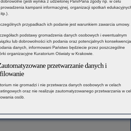
dobrowolne (jeśli wynika z udzielonej Pani/Pana zgody np. w celu
prowadzenia kampanii informacyjnej, organizacji spotkań edukacyjnyc
itp.).
czególnych przypadkach ich podanie jest warunkiem zawarcia umowy.
czegółach podstawy gromadzenia danych osobowych i ewentualnym
iązku lub dobrowolności ich podania oraz potencjalnych konsekwencj
odania danych, informowani Państwo będziecie przez poszczególne
rki organizacyjne Kuratorium Oświaty w Krakowie.
Zautomatyzowane przetwarzanie danych i
filowanie
torium nie gromadzi i nie przetwarza danych osobowych w celach
etingowych oraz nie realizuje zautomatyzowanego przetwarzania w ce
ilowania osób.