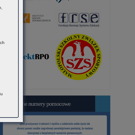
h,
ach
lu
Bezpłatne numery pomocowe