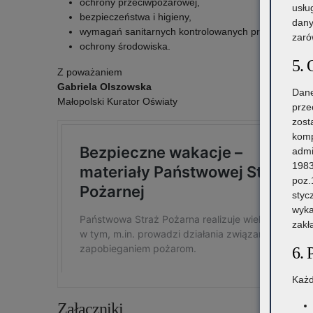
ochrony przeciwpożarowej,
usłu
bezpieczeństwa i higieny,
dany
wymagań sanitarnych kontrolowanych przez Państwo
zaró
ochrony środowiska.
5. 
Z poważaniem
Gabriela Olszowska
Dane
Małopolski Kurator Oświaty
prze
zost
komp
admi
1983
poz.
styc
wyka
zakł
6. 
Każd
Załączniki