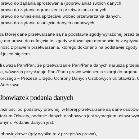
prawo do żądania sprostowania (poprawiania) swoich danych,
prawo do żądania ograniczenia przetwarzania danych,
 2026 r. zmieniające rozporządzenie w sprawie
prawo do wniesienia sprzeciwu wobec przetwarzania danych,
prawo do żądania usunięcia danych osobowych.
a której dane przetwarzane są na podstawie zgody wyrażonej przez t
ę ma prawo do cofnięcia tej zgody w dowolnym momencie bez wpływu
ność z prawem przetwarzania, którego dokonano na podstawie zgody
d jej cofnięciem.
li uważa Pani/Pan, że przetwarzanie Pani/Pana danych narusza przepi
a, wówczas przysługuje Pani/Panu prawo wniesienia skargi do organu
orczego – Prezesa Urzędu Ochrony Danych Osobowych ul. Stawki 2, 
Warszawa.
Obowiązek podania danych
nr 1
leżności od podstawy prawnej, w której przetwarzane są dane osobow
torium Oświaty, podanie danych osobowych jest wymogiem ustawowym
h osobowych - zał. nr 1 do Protokołu
nym. Podanie danych jest:
macyjnej - zał. nr 2 do Protokołu
obowiązkowe (gdy wynika to z przepisów prawa),