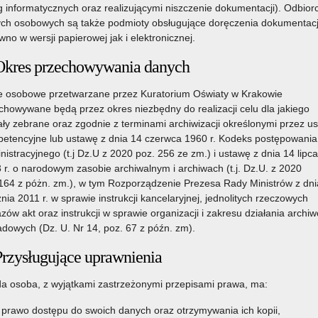
g informatycznych oraz realizującymi niszczenie dokumentacji). Odbior
ch osobowych są także podmioty obsługujące doręczenia dokumentacj
wą Inspekcję Sanitarną,
wno w wersji papierowej jak i elektronicznej.
Okres przechowywania danych
 osobowe przetwarzane przez Kuratorium Oświaty w Krakowie
chowywane będą przez okres niezbędny do realizacji celu dla jakiego
ały zebrane oraz zgodnie z terminami archiwizacji określonymi przez u
etencyjne lub ustawę z dnia 14 czerwca 1960 r. Kodeks postępowania
nistracyjnego (t.j Dz.U z 2020 poz. 256 ze zm.) i ustawę z dnia 14 lipca
 r. o narodowym zasobie archiwalnym i archiwach (t.j. Dz.U. z 2020
164 z póżn. zm.), w tym Rozporządzenie Prezesa Rady Ministrów z dni
znia 2011 r. w sprawie instrukcji kancelaryjnej, jednolitych rzeczowych
zów akt oraz instrukcji w sprawie organizacji i zakresu działania archi
adowych (Dz. U. Nr 14, poz. 67 z późn. zm).
Przysługujące uprawnienia
a osoba, z wyjątkami zastrzeżonymi przepisami prawa, ma:
prawo dostępu do swoich danych oraz otrzymywania ich kopii,