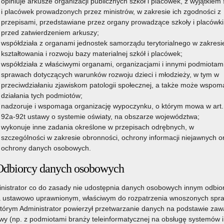
opiniuje arkusze organizacji publicznych szkół i placówek, z wyjątkiem 
i placówek prowadzonych przez ministrów, w zakresie ich zgodności z
przepisami, przedstawiane przez organy prowadzące szkoły i placówki
przed zatwierdzeniem arkuszy;
współdziała z organami jednostek samorządu terytorialnego w zakresi
kształtowania i rozwoju bazy materialnej szkół i placówek;
współdziała z właściwymi organami, organizacjami i innymi podmiotam
sprawach dotyczących warunków rozwoju dzieci i młodzieży, w tym w
zieży:
przeciwdziałaniu zjawiskom patologii społecznej, a także może wspo
– w szczególności art. 92a–92t, które określają zasady
działania tych podmiotów;
młodzieży, obowiązki organizatora, wymagania wobec kadry oraz
nadzoruje i wspomaga organizację wypoczynku, o którym mowa w art.
92a-92t ustawy o systemie oświaty, na obszarze województwa;
0 marca 2016 r. w sprawie wypoczynku dzieci i młodzieży (z
wykonuje inne zadania określone w przepisach odrębnych, w
szczególności w zakresie obronności, ochrony informacji niejawnych o
grożeniom przestępczością na tle seksualnym i ochronie
ochrony danych osobowych.
Odbiorcy danych osobowych
ie osób przebywających na obszarach wodnych,
 i ratownictwie w górach i na zorganizowanych terenach
nistrator co do zasady nie udostępnia danych osobowych innym odbi
 ustawowo uprawnionym, właściwym do rozpatrzenia wnoszonych spr
dotyczących:
którym Administrator powierzył przetwarzanie danych na podstawie zawa
y (np. z podmiotami branży teleinformatycznej na obsługę systemów i