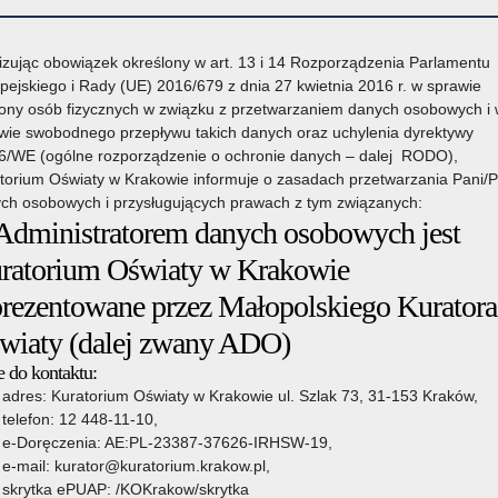
izując obowiązek określony w art. 13 i 14 Rozporządzenia Parlamentu
pejskiego i Rady (UE) 2016/679 z dnia 27 kwietnia 2016 r. w sprawie
ony osób fizycznych w związku z przetwarzaniem danych osobowych i
wie swobodnego przepływu takich danych oraz uchylenia dyrektywy
6/WE (ogólne rozporządzenie o ochronie danych – dalej RODO),
torium Oświaty w Krakowie informuje o zasadach przetwarzania Pani/
ch osobowych i przysługujących prawach z tym związanych:
 Administratorem danych osobowych jest
owie
Organy prowadzące
Wsparcie Edukacji
Pozostałe sprawy
ratorium Oświaty w Krakowie
prezentowane przez Małopolskiego Kuratora
wiaty (dalej zwany ADO)
ek LATO 2026
 do kontaktu:
22 czerwca 2026
adres: Kuratorium Oświaty w Krakowie ul. Szlak 73, 31-153 Kraków,
telefon: 12 448-11-10,
e-Doręczenia: AE:PL-23387-37626-IRHSW-19,
e-mail: kurator@kuratorium.krakow.pl,
skrytka ePUAP: /KOKrakow/skrytka