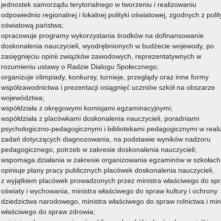
jednostek samorządu terytorialnego w tworzeniu i realizowaniu
w soczewek, diety niskokalorycznej czy wegetarianizmu.
odpowiednio regionalnej i lokalnej polityki oświatowej, zgodnych z poli
ku do potrzeb uczestnika wynikających z problemów z
oświatową państwa;
ci czy hydrofobii (we wzorze karty kwalifikacyjnej wymieniono
opracowuje programy wykorzystania środków na dofinansowanie
ra wypoczynku informacje o dziecku).
doskonalenia nauczycieli, wyodrębnionych w budżecie wojewody, po
zasięgnięciu opinii związków zawodowych, reprezentatywnych w
 zgodnie z którym
karty kwalifikacyjne uczestników wypoczynku,
rozumieniu ustawy o Radzie Dialogu Społecznego;
i letnich w 2026 r., przekazane przez organizatora wypoczynku
organizuje olimpiady, konkursy, turnieje, przeglądy oraz inne formy
oczynku przed dniem wejścia w życie rozporządzenia zachowują
współzawodnictwa i prezentacji osiągnięć uczniów szkół na obszarze
województwa;
wiaty pismo w sprawie organizacji
współdziała z okręgowymi komisjami egzaminacyjnymi;
apoznać się poniżej:
współdziała z placówkami doskonalenia nauczycieli, poradniami
psychologiczno-pedagogicznymi i bibliotekami pedagogicznymi w realiz
zadań dotyczących diagnozowania, na podstawie wyników nadzoru
pedagogicznego, potrzeb w zakresie doskonalenia nauczycieli;
wiedzi na najczęściej zadawane
wspomaga działania w zakresie organizowania egzaminów w szkołach
zieży.
Można zapoznać się z nimi TUTAJ
.
opiniuje plany pracy publicznych placówek doskonalenia nauczycieli,
z wyjątkiem placówek prowadzonych przez ministra właściwego do sp
zynku zachęcamy również do kontaktu pod numerami
oświaty i wychowania, ministra właściwego do spraw kultury i ochrony
dziedzictwa narodowego, ministra właściwego do spraw rolnictwa i min
właściwego do spraw zdrowia;