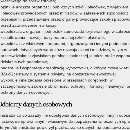
właściwego do spraw zdrowia;
opiniuje arkusze organizacji publicznych szkół i placówek, z wyjątkiem 
i placówek prowadzonych przez ministrów, w zakresie ich zgodności z
przepisami, przedstawiane przez organy prowadzące szkoły i placówki
przed zatwierdzeniem arkuszy;
współdziała z organami jednostek samorządu terytorialnego w zakresi
kształtowania i rozwoju bazy materialnej szkół i placówek;
współdziała z właściwymi organami, organizacjami i innymi podmiotam
sprawach dotyczących warunków rozwoju dzieci i młodzieży, w tym w
przeciwdziałaniu zjawiskom patologii społecznej, a także może wspo
działania tych podmiotów;
nadzoruje i wspomaga organizację wypoczynku, o którym mowa w art.
92a-92t ustawy o systemie oświaty, na obszarze województwa;
wykonuje inne zadania określone w przepisach odrębnych, w
szczególności w zakresie obronności, ochrony informacji niejawnych o
ochrony danych osobowych.
Odbiorcy danych osobowych
nistrator co do zasady nie udostępnia danych osobowych innym odbi
 ustawowo uprawnionym, właściwym do rozpatrzenia wnoszonych spr
którym Administrator powierzył przetwarzanie danych na podstawie zawa