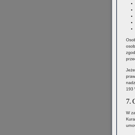
Osob
osob
zgod
prze
Jeże
praw
nadz
193 
7. 
W za
Kura
umow