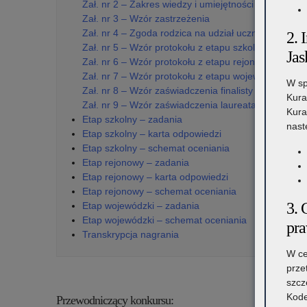
Zał. nr 2 – Zakres wiedzy i umiejętności oraz wykaz 
Zał. nr 3 – Wzór zastrzeżenia
Zał. nr 4 – Zgoda rodzica na udział ucznia w konku
2. 
Zał. nr 5 – Wzór protokołu z etapu szkolnego
Jas
Zał. nr 6 – Wzór protokołu z etapu rejonowego
Zał. nr 7 – Wzór protokołu z etapu wojewódzkiego
W sp
Zał. nr 8 – Wzór zaświadczenia finalisty
Kura
Zał. nr 9 – Wzór zaświadczenia laureata
Kura
Etap szkolny – zadania
nast
Etap szkolny – karta odpowiedzi
Etap szkolny – schemat oceniania
Etap rejonowy – zadania
Etap rejonowy – karta odpowiedzi
Etap rejonowy – schemat oceniania
3. 
Etap wojewódzki – zadania
Etap wojewódzki – schemat oceniania
pr
Transkrypcja nagrania
W ce
prze
szcz
Kode
Przewodniczący konkursu: