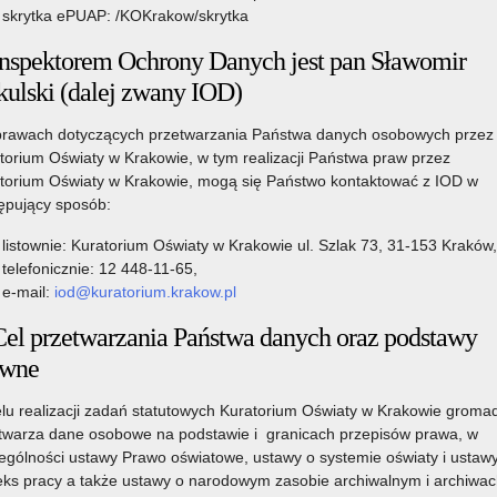
literatury
skrytka ePUAP: /KOKrakow/skrytka
rsie. Treść wypełniania obowiązku informacyjnego
Inspektorem Ochrony Danych jest pan Sławomir
kulski (dalej zwany IOD)
rawach dotyczących przetwarzania Państwa danych osobowych przez
torium Oświaty w Krakowie, w tym realizacji Państwa praw przez
torium Oświaty w Krakowie, mogą się Państwo kontaktować z IOD w
ępujący sposób:
listownie: Kuratorium Oświaty w Krakowie ul. Szlak 73, 31-153 Kraków,
telefonicznie: 12 448-11-65,
e-mail:
iod@kuratorium.krakow.pl
Cel przetwarzania Państwa danych oraz podstawy
awne
lu realizacji zadań statutowych Kuratorium Oświaty w Krakowie gromad
twarza dane osobowe na podstawie i granicach przepisów prawa, w
ególności ustawy Prawo oświatowe, ustawy o systemie oświaty i ustaw
ks pracy a także ustawy o narodowym zasobie archiwalnym i archiwac