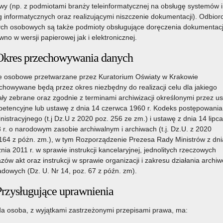
y (np. z podmiotami branży teleinformatycznej na obsługę systemów i
g informatycznych oraz realizującymi niszczenie dokumentacji). Odbior
ch osobowych są także podmioty obsługujące doręczenia dokumentacj
wno w wersji papierowej jak i elektronicznej.
Okres przechowywania danych
 osobowe przetwarzane przez Kuratorium Oświaty w Krakowie
chowywane będą przez okres niezbędny do realizacji celu dla jakiego
ały zebrane oraz zgodnie z terminami archiwizacji określonymi przez u
etencyjne lub ustawę z dnia 14 czerwca 1960 r. Kodeks postępowania
nistracyjnego (t.j Dz.U z 2020 poz. 256 ze zm.) i ustawę z dnia 14 lipca
 r. o narodowym zasobie archiwalnym i archiwach (t.j. Dz.U. z 2020
164 z póżn. zm.), w tym Rozporządzenie Prezesa Rady Ministrów z dni
znia 2011 r. w sprawie instrukcji kancelaryjnej, jednolitych rzeczowych
zów akt oraz instrukcji w sprawie organizacji i zakresu działania archi
adowych (Dz. U. Nr 14, poz. 67 z późn. zm).
Przysługujące uprawnienia
a osoba, z wyjątkami zastrzeżonymi przepisami prawa, ma: