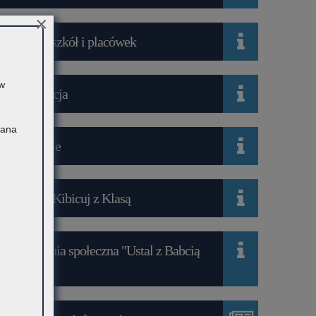
×
Wykaz szkół i placówek
 w
Rekrutacja
Pana
Mediacje
Projekt Kibicuj z Klasą
Kampania społeczna "Ustal z Babcią
Hasło"