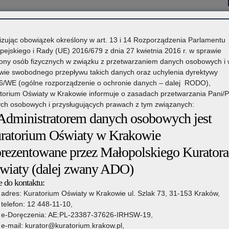
izując obowiązek określony w art. 13 i 14 Rozporządzenia Parlamentu
munikaty
pejskiego i Rady (UE) 2016/679 z dnia 27 kwietnia 2016 r. w sprawie
ony osób fizycznych w związku z przetwarzaniem danych osobowych i
wie swobodnego przepływu takich danych oraz uchylenia dyrektywy
6/WE (ogólne rozporządzenie o ochronie danych – dalej RODO),
do etapu rejonowego
torium Oświaty w Krakowie informuje o zasadach przetwarzania Pani/
ch osobowych i przysługujących prawach z tym związanych:
 do etapu wojewódzkiego
 Administratorem danych osobowych jest
ratorium Oświaty w Krakowie
prezentowane przez Małopolskiego Kuratora
wiaty (dalej zwany ADO)
ateriały
 do kontaktu:
adres: Kuratorium Oświaty w Krakowie ul. Szlak 73, 31-153 Kraków,
telefon: 12 448-11-10,
e-Doręczenia: AE:PL-23387-37626-IRHSW-19,
e-mail: kurator@kuratorium.krakow.pl,