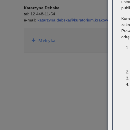
usta
publ
Katarzyna Dębska
tel: 12 448-11-54
Kura
e-mail:
katarzyna.debska@kuratorium.krakow.pl
zakr
Praw
odrę
Rozwiń
Metryka