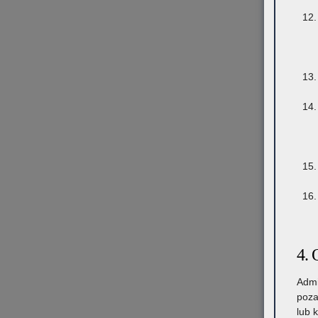
4. 
Admi
poza
lub 