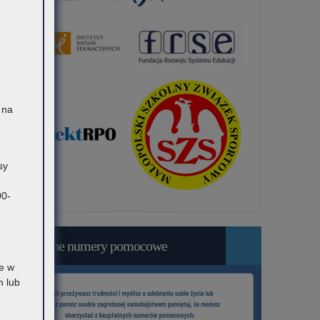
ę
 na
sy
00-
Bezpłatne numery pomocowe
e w
 lub