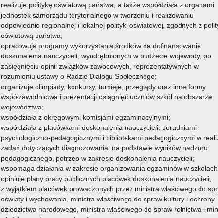
realizuje politykę oświatową państwa, a także współdziała z organami
jednostek samorządu terytorialnego w tworzeniu i realizowaniu
odpowiednio regionalnej i lokalnej polityki oświatowej, zgodnych z poli
oświatową państwa;
opracowuje programy wykorzystania środków na dofinansowanie
doskonalenia nauczycieli, wyodrębnionych w budżecie wojewody, po
zasięgnięciu opinii związków zawodowych, reprezentatywnych w
rozumieniu ustawy o Radzie Dialogu Społecznego;
organizuje olimpiady, konkursy, turnieje, przeglądy oraz inne formy
współzawodnictwa i prezentacji osiągnięć uczniów szkół na obszarze
województwa;
współdziała z okręgowymi komisjami egzaminacyjnymi;
współdziała z placówkami doskonalenia nauczycieli, poradniami
psychologiczno-pedagogicznymi i bibliotekami pedagogicznymi w realiz
zadań dotyczących diagnozowania, na podstawie wyników nadzoru
pedagogicznego, potrzeb w zakresie doskonalenia nauczycieli;
wspomaga działania w zakresie organizowania egzaminów w szkołach
opiniuje plany pracy publicznych placówek doskonalenia nauczycieli,
z wyjątkiem placówek prowadzonych przez ministra właściwego do sp
oświaty i wychowania, ministra właściwego do spraw kultury i ochrony
dziedzictwa narodowego, ministra właściwego do spraw rolnictwa i min