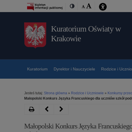
Przejdź
Przejdź
Dostępność
Rozmiar
Domyślna
Wielka
Kontrast
do
do
czcionki:
treśći
nawigacji
Kuratorium Oświaty w
Krakowie
Kuratorium
Dyrektor i Nauczyciele
Rodzice i Uczni
Jesteś tutaj:
Strona główna
»
Rodzice i Uczniowie
»
Konkursy prze
Małopolski Konkurs Języka Francuskiego dla uczniów szkół pod
Drukuj
Następny
Poprzedni
artykuł
artykuł
Małopolski Konkurs Języka Francuskieg
Małopolski
Małopolski