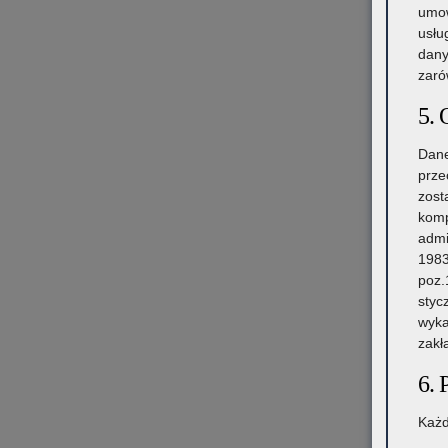
umow
usłu
dany
zaró
5. 
Dane
prze
zost
komp
admi
1983
poz.
styc
wyka
zakł
6. 
Każd