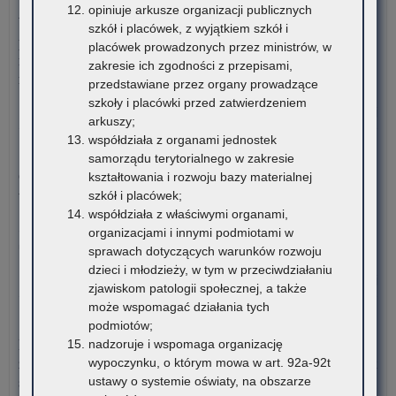
branżowych szkołach I stopnia, szkołach policealnych,
opiniuje arkusze organizacji publicznych
na
szk
branżowych szkołach II stopnia, publicznych szkołach
szkół i placówek, z wyjątkiem szkół i
ter
po
podstawowych dla dorosłych – postępowanie rekrutacyjne na
placówek prowadzonych przez ministrów, w
wo
w
rok szkolny 2026/2027 oraz po przeprowadzeniu postępowania
zakresie ich zgodności z przepisami,
mał
rok
rekrutacyjnego uzupełniającego na rok szkolny 2026/2027
przedstawiane przez organy prowadzące
sz
szkoły i placówki przed zatwierdzeniem
20
o:
Czytaj więcej
arkuszy;
Mał
współdziała z organami jednostek
Ko
3 sierpnia 2026
samorządu terytorialnego w zakresie
z
Ogólnopolski Konkurs Filmowy „Wieś mnie kręci, ja kręcę
kształtowania i rozwoju bazy materialnej
Fiz
wieś”
szkół i placówek;
dla
współdziała z właściwymi organami,
ucz
Stowarzyszenie „Kulturalne Ponidzie” w Chrobrzu zaprasza do
organizacjami i innymi podmiotami w
szk
udziału w Ogólnopolskim…
sprawach dotyczących warunków rozwoju
po
dzieci i młodzieży, w tym w przeciwdziałaniu
w
o:
Czytaj więcej
zjawiskom patologii społecznej, a także
rok
Mał
może wspomagać działania tych
sz
Ko
3 sierpnia 2026
podmiotów;
20
z
Komunikat Małopolskiego Kuratora Oświaty w sprawie
nadzoruje i wspomaga organizację
Fiz
zgłaszania zawodów wiedzy, artystycznych i sportowych na rok
wypoczynku, o którym mowa w art. 92a-92t
dla
szkolny 2027/2028
ustawy o systemie oświaty, na obszarze
ucz