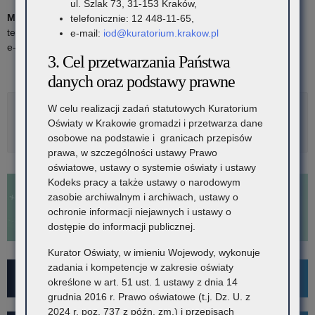
ul. Szlak 73, 31-153 Kraków,
Monika Broś
telefonicznie: 12 448-11-65,
tel: 12 448-11-13
e-mail:
iod@kuratorium.krakow.pl
e-mail:
monika.bros@kuratorium.krakow.pl
3. Cel przetwarzania Państwa
danych oraz podstawy prawne
W celu realizacji zadań statutowych Kuratorium
Rozwiń
Metryka
Oświaty w Krakowie gromadzi i przetwarza dane
osobowe na podstawie i granicach przepisów
prawa, w szczególności ustawy Prawo
oświatowe, ustawy o systemie oświaty i ustawy
Kodeks pracy a także ustawy o narodowym
zasobie archiwalnym i archiwach, ustawy o
ochronie informacji niejawnych i ustawy o
dostępie do informacji publicznej.
Kurator Oświaty, w imieniu Wojewody, wykonuje
zadania i kompetencje w zakresie oświaty
For Foreigners
określone w art. 51 ust. 1 ustawy z dnia 14
grudnia 2016 r. Prawo oświatowe (t.j. Dz. U. z
2024 r. poz. 737 z późn. zm.) i przepisach