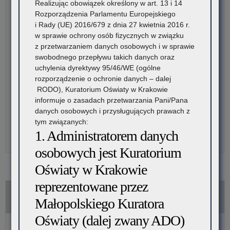
Realizując obowiązek określony w art. 13 i 14
szkolnym
szkolnym
Komunikat nr 5 – Lista uczestników etapu rejonowego –
Rozporządzenia Parlamentu Europejskiego
aktualizacja
2022/2023
2022/2023
i Rady (UE) 2016/679 z dnia 27 kwietnia 2016 r.
Komunikat nr 6 – Lista uczestników etapu rejonowego – II
w sprawie ochrony osób fizycznych w związku
aktualizacja
z przetwarzaniem danych osobowych i w sprawie
Komunikat nr 7 – Lista uczestników etapu rejonowego-III
swobodnego przepływu takich danych oraz
aktualizacja
uchylenia dyrektywy 95/46/WE (ogólne
Komunikat nr 8 – Organizacja etapu rejonowego
rozporządzenie o ochronie danych – dalej
Komunikat nr 9 – Lista uczniów zakwalifikowanych do etapu
RODO), Kuratorium Oświaty w Krakowie
wojewódzkiego
informuje o zasadach przetwarzania Pani/Pana
Komunikat nr 10 – Organizacja etapu wojewódzkiego
danych osobowych i przysługujących prawach z
Komunikat nr 11 – Lista laureatów
tym związanych:
Komunikat nr 12 – Lista finalistów
1. Administratorem danych
Zaproszenie na uroczyste zakończenie konkursów
osobowych jest Kuratorium
Oświaty w Krakowie
reprezentowane przez
Materiały
Małopolskiego Kuratora
Oświaty (dalej zwany ADO)
Tematyka, zakres wymagań i literatura