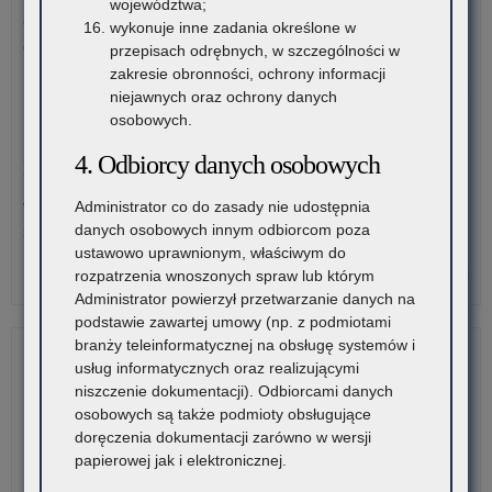
województwa;
szk
Organizatorzy zawodów wiedzy, artystycznych i sportowych
wykonuje inne zadania określone w
po
działający na terenie szkół…
przepisach odrębnych, w szczególności w
w
zakresie obronności, ochrony informacji
rok
o:
Czytaj więcej
niejawnych oraz ochrony danych
sz
Mał
osobowych.
20
Ko
30 lipca 2026
z
4. Odbiorcy danych osobowych
Komunikat – Urząd nieczynny z powodu dni wolnych
Fiz
dla
Administrator co do zasady nie udostępnia
W tych terminach Urząd pozostanie nieczynny. Wszystkie
ucz
danych osobowych innym odbiorcom poza
sprawy będzie można…
szk
ustawowo uprawnionym, właściwym do
po
o:
Czytaj więcej
rozpatrzenia wnoszonych spraw lub którym
w
Ko
Administrator powierzył przetwarzanie danych na
rok
–
podstawie zawartej umowy (np. z podmiotami
sz
Ur
branży teleinformatycznej na obsługę systemów i
20
nie
usług informatycznych oraz realizującymi
z
niszczenie dokumentacji). Odbiorcami danych
po
osobowych są także podmioty obsługujące
dni
doręczenia dokumentacji zarówno w wersji
wol
papierowej jak i elektronicznej.