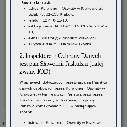
Regulamin konkursu
Dane do kontaktu:
Zał. nr 1 – Harmonogram szczegółowy
adres: Kuratorium Oświaty w Krakowie ul.
Zał. nr 2 – Zakres wiedzy i umiejętności oraz wykaz literatury
Szlak 73, 31-153 Kraków,
Zał. nr 3 – Wzór zastrzeżenia
telefon: 12 448-11-10,
Zał. nr 4 – Zgoda rodzica na udział ucznia w konkursie.
e-Doręczenia: AE:PL-23387-37626-IRHSW-
Treść wypełniania obowiązku informacyjnego
19,
Zał. nr 5 – Wzór protokołu z etapu szkolnego
e-mail: kurator@kuratorium.krakow.pl,
Zał. nr 6 – Wzór protokołu z etapu rejonowego
skrytka ePUAP: /KOKrakow/skrytka
Zał. nr 7 – Wzór protokołu z etapu wojewódzkiego
2. Inspektorem Ochrony Danych
Zał. nr 8 – Wzór zaświadczenia finalisty
Zał. nr 9 – Wzór zaświadczenia laureata
jest pan Sławomir Jaskulski (dalej
Etap szkolny – arkusz
zwany IOD)
Etap szkolny – klucz
Etap rejonowy – arkusz
W sprawach dotyczących przetwarzania Państwa
Etap rejonowy – klucz
danych osobowych przez Kuratorium Oświaty w
Etap wojewódzki – arkusz
Krakowie, w tym realizacji Państwa praw przez
Etap wojewódzki – klucz
Kuratorium Oświaty w Krakowie, mogą się
Państwo kontaktować z IOD w następujący
sposób:
listownie: Kuratorium Oświaty w Krakowie
Przewodniczący konkursu: