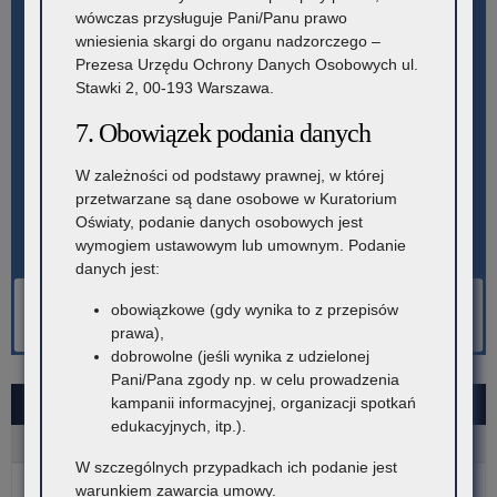
wówczas przysługuje Pani/Panu prawo
wniesienia skargi do organu nadzorczego –
Prezesa Urzędu Ochrony Danych Osobowych ul.
Stawki 2, 00-193 Warszawa.
7. Obowiązek podania danych
W zależności od podstawy prawnej, w której
przetwarzane są dane osobowe w Kuratorium
Oświaty, podanie danych osobowych jest
wymogiem ustawowym lub umownym. Podanie
danych jest:
obowiązkowe (gdy wynika to z przepisów
prawa),
dobrowolne (jeśli wynika z udzielonej
Pani/Pana zgody np. w celu prowadzenia
kampanii informacyjnej, organizacji spotkań
SIERPIEŃ 2026
edukacyjnych, itp.).
P
W
Ś
C
P
S
N
W szczególnych przypadkach ich podanie jest
1
2
warunkiem zawarcia umowy.