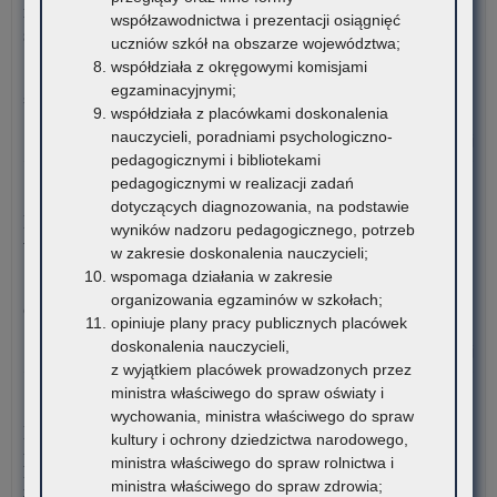
metodycznego dla nauczycieli szkół i placówek znajdujących
współzawodnictwa i prezentacji osiągnięć
Wi
się na terenie województwa małopolskiego
uczniów szkół na obszarze województwa;
o
współdziała z okręgowymi komisjami
Pro
Kuratorium Oświaty w Krakowie ogłasza nabór kandydatów na
egzaminacyjnymi;
Inw
stanowisko doradców…
współdziała z placówkami doskonalenia
Bu
nauczycieli, poradniami psychologiczno-
o:
Czytaj więcej
pedagogicznymi i bibliotekami
Ogł
pedagogicznymi w realizacji zadań
o
5 sierpnia 2026
dotyczących diagnozowania, na podstawie
na
Materiały dotyczące nowych podstaw programowych
wyników nadzoru pedagogicznego, potrzeb
ka
wprowadzanych w związku z Reformą Kompas Jutra
w zakresie doskonalenia nauczycieli;
na
wspomaga działania w zakresie
sta
Instytut Badań Edukacyjnych-Państwowy Instytut Badawczy
organizowania egzaminów w szkołach;
dor
oraz Ośrodek Rozwoju Edukacji zapraszają…
opiniuje plany pracy publicznych placówek
me
doskonalenia nauczycieli,
dla
o:
Czytaj więcej
z wyjątkiem placówek prowadzonych przez
nau
Mał
ministra właściwego do spraw oświaty i
szk
Ko
4 sierpnia 2026
wychowania, ministra właściwego do spraw
i
z
Komunikat Małopolskiego Kuratora Oświaty w sprawie
kultury i ochrony dziedzictwa narodowego,
pl
Fiz
przekazywania informacji o liczbie wolnych miejsc w
ministra właściwego do spraw rolnictwa i
zna
dla
publicznych liceach ogólnokształcących, technikach,
ministra właściwego do spraw zdrowia;
się
ucz