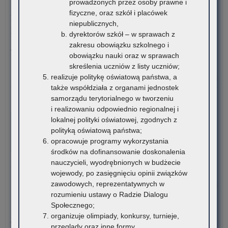
prowadzonych przez osoby prawne i
6 sierpnia 2026
fizyczne, oraz szkół i placówek
Konkurs stypendialny dla romskich uczniów szkół
niepublicznych,
ponadpodstawowych oraz studentów romskich
dyrektorów szkół – w sprawach z
zakresu obowiązku szkolnego i
Związek Romów Polskich ogłasza konkurs stypendialny dla
obowiązku nauki oraz w sprawach
romskich uczniów szkół…
skreślenia uczniów z listy uczniów;
realizuje politykę oświatową państwa, a
o:
Czytaj więcej
także współdziała z organami jednostek
Ko
samorządu terytorialnego w tworzeniu
sty
6 sierpnia 2026
i realizowaniu odpowiednio regionalnej i
dla
VI edycja Ogólnopolskiej Olimpiady Wiedzy o
lokalnej polityki oświatowej, zgodnych z
rom
Procesie Inwestycyjno-Budowlanym
polityką oświatową państwa;
ucz
opracowuje programy wykorzystania
szk
Komitet Główny Ogólnopolskiej Olimpiady Wiedzy
środków na dofinansowanie doskonalenia
po
o Procesie Inwestycyjno-Budowlanym przekazuje
nauczycieli, wyodrębnionych w budżecie
ora
harmonogram…
wojewody, po zasięgnięciu opinii związków
stu
zawodowych, reprezentatywnych w
rom
o:
Czytaj więcej
rozumieniu ustawy o Radzie Dialogu
VI
Społecznego;
edy
5 sierpnia 2026
organizuje olimpiady, konkursy, turnieje,
Ogó
Ogłoszenie o naborze kandydatów na stanowisko doradcy
przeglądy oraz inne formy
Oli