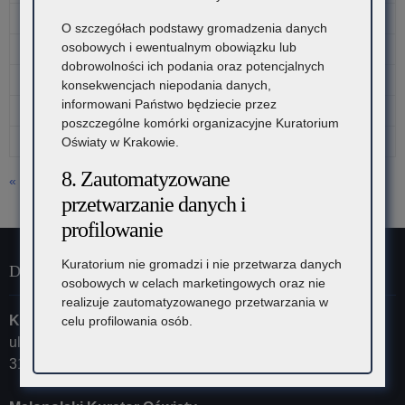
3
4
5
6
7
8
9
O szczegółach podstawy gromadzenia danych
osobowych i ewentualnym obowiązku lub
10
11
12
13
14
15
16
dobrowolności ich podania oraz potencjalnych
17
18
19
20
21
22
23
konsekwencjach niepodania danych,
informowani Państwo będziecie przez
24
25
26
27
28
29
30
poszczególne komórki organizacyjne Kuratorium
31
Oświaty w Krakowie.
8. Zautomatyzowane
« lip
przetwarzanie danych i
profilowanie
Kuratorium nie gromadzi i nie przetwarza danych
Dane kontaktowe
osobowych w celach marketingowych oraz nie
realizuje zautomatyzowanego przetwarzania w
Kuratorium Oświaty w Krakowie
celu profilowania osób.
ul. Szlak 73
31-153 Kraków