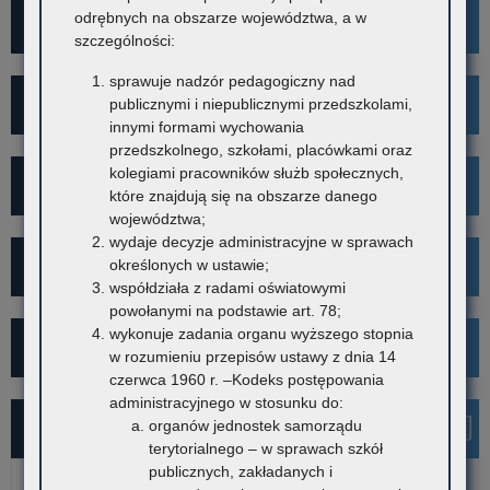
odrębnych na obszarze województwa, a w
Wykaz szkół i placówek
szczególności:
sprawuje nadzór pedagogiczny nad
Rekrutacja
publicznymi i niepublicznymi przedszkolami,
innymi formami wychowania
przedszkolnego, szkołami, placówkami oraz
kolegiami pracowników służb społecznych,
Mediacje
które znajdują się na obszarze danego
województwa;
wydaje decyzje administracyjne w sprawach
Projekt Kibicuj z Klasą
określonych w ustawie;
współdziała z radami oświatowymi
powołanymi na podstawie art. 78;
wykonuje zadania organu wyższego stopnia
Kampania społeczna "Ustal z Babcią Hasło"
w rozumieniu przepisów ustawy z dnia 14
czerwca 1960 r. –Kodeks postępowania
administracyjnego w stosunku do:
organów jednostek samorządu
Najnowsze informacje
terytorialnego – w sprawach szkół
publicznych, zakładanych i